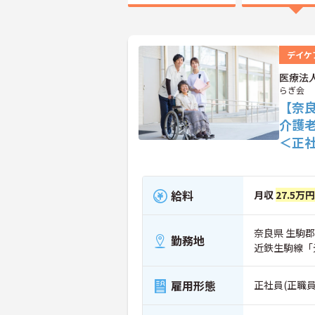
デイケ
医療法
らぎ会
【奈
介護
＜正
給料
月収
27.5万
奈良県 生駒郡
勤務地
近鉄生駒線「
雇用形態
正社員(正職員