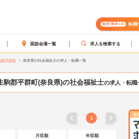
転職
無料!簡単1分
面談会場一覧
求人を検索する
駒郡平群町
奈良県の社会福祉士の求人・転職一覧
生駒郡平群町(奈良県)の社会福祉士
の求人・転職
1
月収順
年収順