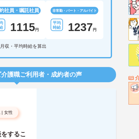
約社員・嘱託社員
非常勤・パート・アルバイト
1115
1237
円
円
月収・平均時給を算出
ビ介護職
ご利用者・成約者の声
代
|
女性
談をするこ