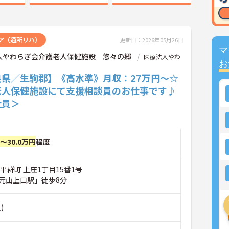
ア（通所リハ）
更新日：2026年05月26日
マ
人やわらぎ会介護老人保健施設 悠々の郷
医療法人やわ
お
良県／生駒郡】《高水準》月収：27万円～☆
老人保健施設にて支援相談員のお仕事です♪
社員＞
円～30.0万円
程度
平群町 上庄1丁目15番1号
元山上口駅」徒歩8分
)