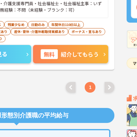
・介護支援専門員・社会福祉士・社会福祉主事：いず
実務経験：不問（未経験・ブランク：可）
K
残業少なめ
日勤のみ
年間休日110日以上
度あり
産休･育休･介護休暇取得実績あり
ボーナス・賞与あり
り
見る
無料
紹介してもらう
1
用形態別介護職の平均給与