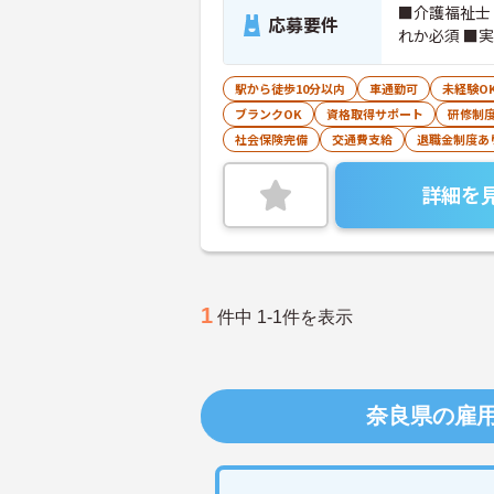
■介護福祉士
応募要件
れか必須 ■
駅から徒歩10分以内
車通勤可
未経験O
ブランクOK
資格取得サポート
研修制
社会保険完備
交通費支給
退職金制度あ
詳細を
1
件中 1-1件を表示
奈良県の雇