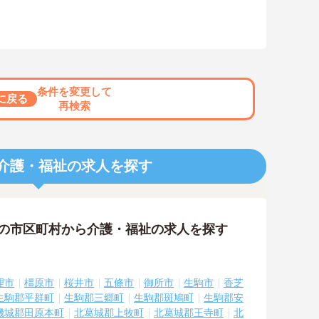
条件を変更して
に戻る
再検索
介護・福祉の求人を探す
隣の市区町村から介護・福祉の求人を探す
理市
橿原市
桜井市
五條市
御所市
生駒市
香芝
生駒郡平群町
生駒郡三郷町
生駒郡斑鳩町
生駒郡安
磯城郡田原本町
北葛城郡上牧町
北葛城郡王寺町
北