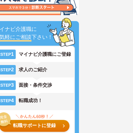
イナビ介護職に
気軽にご相談
下さい！
1
マイナビ介護職にご登録
STEP
2
求人のご紹介
STEP
3
面接・条件交渉
STEP
4
転職成功！
STEP
転職サポートに登録