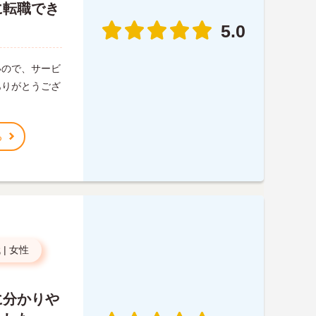
に転職でき
5.0
いので、サービ
ありがとうござ
る
代
|
女性
に分かりや