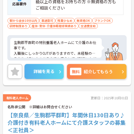
級以上の資格をお持ちの方 ※無資格の方も
応募要件
ご相談ください
駅から徒歩10分以内
車通勤可
残業少なめ
無資格OK
ブランクOK
研修制度あり
産休･育休･介護休暇取得実績あり
交通費支給
生駒郡平群町の特別養護老人ホームにて介護のお仕
事です。
入職後にしっかりOJTがありますので、未経験のあ
る方やブランクのある方でも安心してご就業いただ
けます。
ご興味がある方は是非一度マイナビまでお問い合わ
詳細を見る
無料
紹介してもらう
せください。さらに詳細などお伝えします！
有料老人ホーム
更新日：2025年10月01日
名称非公開 ※詳細はお問合せください
【奈良県／生駒郡平群町】年間休日130日あり♪
介護付き有料老人ホームにて介護スタッフの募集
＜正社員＞