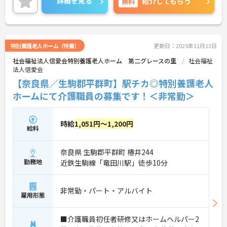
詳細を見る
無料
紹介してもらう
助成制度を設けるなど、介護をより学んでいきたい
方のための環境が整っています◎
誰とでも元気に明るくコミュニケーションの取れる
方、親身になってご利用者様と接することができる
方、大歓迎☆
特別養護老人ホーム（特養）
更新日：2025年11月13日
ご興味がある方は是非一度マイナビまでお問合せく
社会福祉法人信愛会特別養護老人ホーム 第二グレースの里
社会福祉
ださい！！
法人信愛会
【奈良県／生駒郡平群町】駅チカ◎特別養護老人
ホームにて介護職員の募集です！＜非常勤＞
時給
1,051円～1,200円
給料
奈良県 生駒郡平群町 椿井244
勤務地
近鉄生駒線「竜田川駅」徒歩10分
非常勤・パート・アルバイト
雇用形態
■介護職員初任者研修又はホームヘルパー2