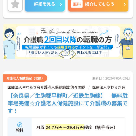
ご興味のある方には、面接対策ポイントなど、さら
詳細を見る
無料
紹介してもらう
に詳細をお話しいたしますのでお気軽にご相談くだ
さい！
介護老人保健施設（老健）
更新日：2026年05月26日
医療法人やわらぎ会介護老人保健施設 悠々の郷
医療法人やわらぎ会
【奈良県／生駒郡平群町／近鉄生駒線】 無料駐
車場完備☆介護老人保健施設にて介護職の募集で
す！
月収
24.7万円～29.4万円
程度（諸手当込）
給料