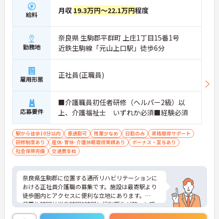
月収
19.3万円～22.1万円
程度
給料
奈良県 生駒郡平群町 上庄1丁目15番1号
勤務地
近鉄生駒線「元山上口駅」徒歩6分
正社員(正職員)
雇用形態
■介護職員初任者研修（ヘルパー2級）以
応募要件
上、介護福祉士 いずれか必須■経験必須
駅から徒歩10分以内
車通勤可
残業少なめ
日勤のみ
資格取得サポート
研修制度あり
産休･育休･介護休暇取得実績あり
ボーナス・賞与あり
社会保険完備
交通費支給
奈良県生駒郡に位置する通所リハビリテーションに
おける正社員介護職の募集です。施設は最寄駅より
徒歩圏内とアクセスに便利な立地にあります。
月平均時間外労働時間5時間と福利厚生が整った環
境で、プライベートとの両立がとりやすいです♪