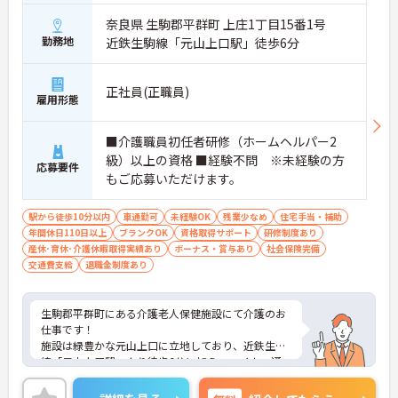
奈良県 生駒郡平群町 上庄1丁目15番1号
勤務地
近鉄生駒線「元山上口駅」徒歩6分
正社員(正職員)
雇用形態
■介護職員初任者研修（ホームヘルパー2
級）以上の資格 ■経験不問 ※未経験の方
応募要件
もご応募いただけます。
駅から徒歩10分以内
車通勤可
未経験OK
残業少なめ
住宅手当・補助
年間休日110日以上
ブランクOK
資格取得サポート
研修制度あり
産休･育休･介護休暇取得実績あり
ボーナス・賞与あり
社会保険完備
交通費支給
退職金制度あり
生駒郡平群町にある介護老人保健施設にて介護のお
仕事です！
施設は緑豊かな元山上口に立地しており、近鉄生駒
線「元山上口駅」より徒歩6分に加え、マイカー通
勤も可能と非常に便利です♪
施設内研修や外部研修へ自由に参加でき、研修費の