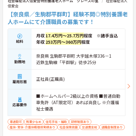
社会福祉法人信愛会特別養護老人ホーム グレースの里
社会福祉法人
信愛会
【奈良県／生駒郡平群町】経験不問◎特別養護老
人ホームにて介護職員の募集です！
月収
17.4万円～25.7万円
程度 ※諸手当込
給料
年収
253万円～360万円
程度
奈良県 生駒郡平群町 大宇越木塚336－1
勤務地
近鉄生駒線「平群駅」徒歩25分
正社員(正職員)
雇用形態
■ホームヘルパー2級以上の資格 ■普通自動
車免許（AT限定可）あれば尚良し ※介護福
応募要件
祉士優遇
車通勤可
残業少なめ
住宅手当・補助
研修制度あり
産休･育休･介護休暇取得実績あり
社会保険完備
交通費支給
退職金制度あり