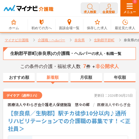
0
0
求人検索
会員登録
メニュー
ホーム
初めての方へ
面談会場一覧
保存した求人
最近見た求人
マイナビ介護職
介護職・ヘルパー
奈良県
生駒郡平群町
奈良県の
生駒郡平群町(奈良県)の介護職・ヘルパー
の求人・転職一覧
7
この条件の介護・福祉求人数
非公開求人
件 ＋
おすすめ順
新着順
月収順
年収順
デイケア（通所リハ）
更新日：2026年06月25日
医療法人やわらぎ会介護老人保健施設 悠々の郷
医療法人やわらぎ会
【奈良県／生駒郡】駅チカ徒歩10分以内♪通所
リハビリテーションでの介護職の募集です！＜正
社員＞