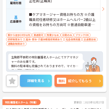
正社員(正職員)
雇用形態
■ケアマネ－ジャー資格お持ちの方 ※介護
職員初任者研修又はホームヘルパー2級以上
応募要件
の資格をお持ちの方尚可 ※普通自動車運転
免許必須（AT可）
駅から徒歩10分以内
車通勤可
残業少なめ
日勤のみ
ブランクOK
研修制度あり
産休･育休･介護休暇取得実績あり
社会保険完備
交通費支給
退職金制度あり
生駒郡平群町の特別養護老人ホームにてケアマネジ
ャーのお仕事です。
無料の駐車場も完備されておりますので、マイカー
での通勤が可能です！
ご興味がある方は是非一度マイナビまでお問い合わ
せください。さらに詳細などお伝えします！
詳細を見る
無料
紹介してもらう
特別養護老人ホーム（特養）
更新日：2025年02月27日