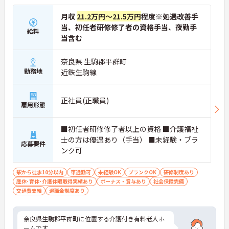
月収
21.2万円～21.5万円
程度※処遇改善手
当、初任者研修修了者の資格手当、夜勤手
給料
当含む
奈良県 生駒郡平群町
勤務地
近鉄生駒線
正社員(正職員)
雇用形態
■初任者研修修了者以上の資格 ■介護福祉
士の方は優遇あり（手当） ■未経験・ブラ
応募要件
ンク可
駅から徒歩10分以内
車通勤可
未経験OK
ブランクOK
研修制度あり
産休･育休･介護休暇取得実績あり
ボーナス・賞与あり
社会保険完備
交通費支給
退職金制度あり
奈良県生駒郡平群町に位置する介護付き有料老人ホ
ームです。