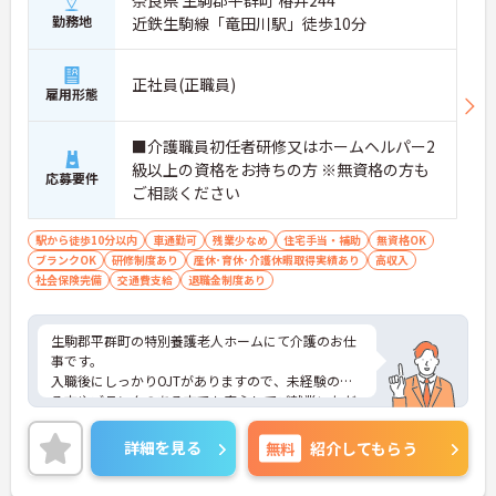
奈良県 生駒郡平群町 椿井244
勤務地
近鉄生駒線「竜田川駅」徒歩10分
正社員(正職員)
雇用形態
■介護職員初任者研修又はホームヘルパー2
級以上の資格をお持ちの方 ※無資格の方も
応募要件
ご相談ください
駅から徒歩10分以内
車通勤可
残業少なめ
住宅手当・補助
無資格OK
ブランクOK
研修制度あり
産休･育休･介護休暇取得実績あり
高収入
社会保険完備
交通費支給
退職金制度あり
生駒郡平群町の特別養護老人ホームにて介護のお仕
事です。
入職後にしっかりOJTがありますので、未経験のあ
る方やブランクのある方でも安心してご就業いただ
けます。
ご興味がある方は是非一度マイナビまでお問い合わ
詳細を見る
無料
紹介してもらう
せください。さらに詳細などお伝えします！