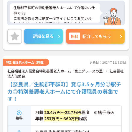
生駒郡平群町の特別養護老人ホームにて介護のお仕
事です。
ご興味がある方は是非一度マイナビまでお問い合わ
せください。さらに詳細などお伝えします！
詳細を見る
無料
紹介してもらう
特別養護老人ホーム（特養）
更新日：2024年11月13日
社会福祉法人信愛会特別養護老人ホーム 第二グレースの里
社会福祉
法人信愛会
【奈良県／生駒郡平群町】賞与3.5ヶ月分◎駅チ
カ◎特別養護老人ホームにて介護職員の募集で
す！
月収
20.4万円～28.7万円
程度 ※諸手当込
給料
年収
253万円～360万円
程度