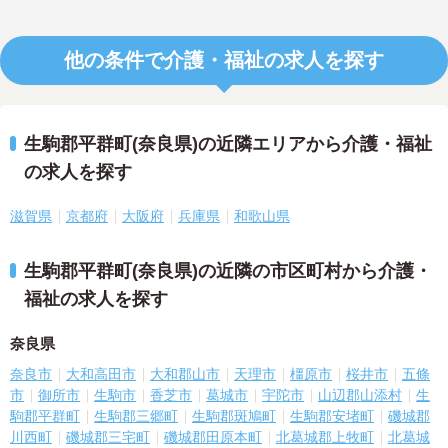
他の条件で介護・福祉の求人を探す
生駒郡平群町(奈良県)の近隣エリアから介護・福祉
の求人を探す
滋賀県
京都府
大阪府
兵庫県
和歌山県
生駒郡平群町(奈良県)の近隣の市区町村から介護・
福祉の求人を探す
奈良県
奈良市
大和高田市
大和郡山市
天理市
橿原市
桜井市
五條
市
御所市
生駒市
香芝市
葛城市
宇陀市
山辺郡山添村
生
駒郡平群町
生駒郡三郷町
生駒郡斑鳩町
生駒郡安堵町
磯城郡
川西町
磯城郡三宅町
磯城郡田原本町
北葛城郡上牧町
北葛城