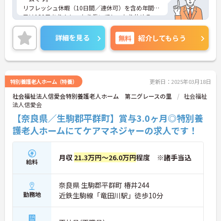
リフレッシュ休暇（10日間／連休可）を含め年間休
日は130日あり！しっかり働いてしっかり休める、
社員にとって理想の働き方を実現できます。
ご興味をお持ちの方はお気軽にお問い合わせくださ
詳細を見る
無料
紹介してもらう
い。
特別養護老人ホーム（特養）
更新日：2025年03月18日
社会福祉法人信愛会特別養護老人ホーム 第二グレースの里
社会福祉
法人信愛会
【奈良県／生駒郡平群町】賞与3.0ヶ月◎特別養
護老人ホームにてケアマネジャーの求人です！
月収
21.3万円～26.0万円
程度 ※諸手当込
給料
奈良県 生駒郡平群町 椿井244
勤務地
近鉄生駒線「竜田川駅」徒歩10分