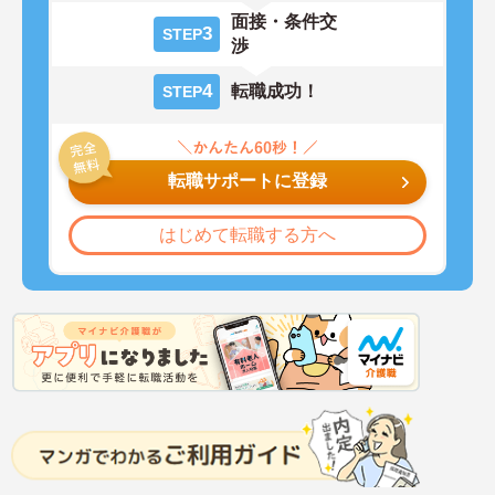
面接・条件交
3
STEP
渉
4
転職成功！
STEP
転職サポートに登録
はじめて転職する方へ