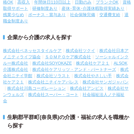
格OK
高収入
年間休日110日以上
日勤のみ
ブランクOK
資格
取得サポート
研修制度あり
産休･育休･介護休暇取得実績あり
残業少なめ
ボーナス・賞与あり
社会保険完備
交通費支給
退
職金制度あり
企業から介護の求人を探す
株式会社ベネッセスタイルケア
株式会社ツクイ
株式会社日本ア
メニティライフ協会
ＳＯＭＰＯケア株式会社
ソーシャルインク
ルー株式会社
株式会社SOYOKAZE
株式会社ケア２１
ALSOK
介護株式会社
株式会社ケアリッツ・アンド・パートナーズ
株式
会社ニチイ学館
株式会社ソラスト
株式会社やさしい手
株式会
社ケア２１
株式会社ニチイケアパレス
株式会社サンガジャパン
株式会社川島コーポレーション
株式会社アンビス
株式会社サ
ンウェルズ
株式会社スーパー・コート
社会福祉法人ノテ福祉
会
生駒郡平群町(奈良県)の介護・福祉の求人を職種か
ら探す