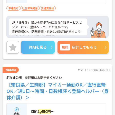
車通勤可
社会保険完備
交通費支給
JR「法隆寺」駅から徒歩7分にある介護サービスセ
ンターにて、登録ヘルパーのお仕事です。
直行直帰OK、勤務時間・日数は相談可能ですので、
プライベートとの両立も可能です。
ご興味がある方は是非一度マイナビまでお問合せ下
さい。更に詳細などお伝えします。
詳細を見る
無料
紹介してもらう
定期巡回
更新日：2024年11月20日
名称非公開 ※詳細はお問合せください
【奈良県／生駒郡】マイカー通勤OK／直行直帰
OK／週1日～時間・日数相談＜登録ヘルパー（身
体介護）＞
時給
1,650円
～
給料