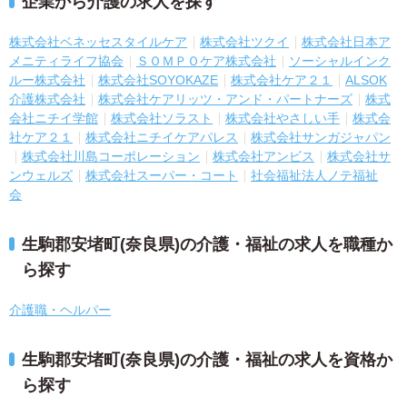
企業から介護の求人を探す
株式会社ベネッセスタイルケア
株式会社ツクイ
株式会社日本ア
メニティライフ協会
ＳＯＭＰＯケア株式会社
ソーシャルインク
ルー株式会社
株式会社SOYOKAZE
株式会社ケア２１
ALSOK
介護株式会社
株式会社ケアリッツ・アンド・パートナーズ
株式
会社ニチイ学館
株式会社ソラスト
株式会社やさしい手
株式会
社ケア２１
株式会社ニチイケアパレス
株式会社サンガジャパン
株式会社川島コーポレーション
株式会社アンビス
株式会社サ
ンウェルズ
株式会社スーパー・コート
社会福祉法人ノテ福祉
会
生駒郡安堵町(奈良県)の介護・福祉の求人を職種か
ら探す
介護職・ヘルパー
生駒郡安堵町(奈良県)の介護・福祉の求人を資格か
ら探す