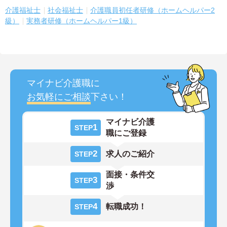
介護福祉士
社会福祉士
介護職員初任者研修（ホームヘルパー2
級）
実務者研修（ホームヘルパー1級）
マイナビ介護職に
お気軽にご相談
下さい！
マイナビ介護
1
STEP
職にご登録
2
求人のご紹介
STEP
面接・条件交
3
STEP
渉
4
転職成功！
STEP