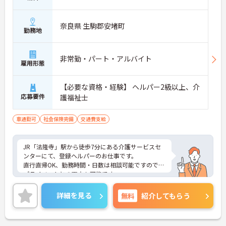
奈良県 生駒郡安堵町
勤務地
非常勤・パート・アルバイト
雇用形態
【必要な資格・経験】 ヘルパー2級以上、介
応募要件
護福祉士
車通勤可
社会保険完備
交通費支給
JR「法隆寺」駅から徒歩7分にある介護サービスセ
ンターにて、登録ヘルパーのお仕事です。
直行直帰OK、勤務時間・日数は相談可能ですので、
プライベートとの両立も可能です。
ご興味がある方は是非一度マイナビまでお問合せ下
さい。更に詳細などお伝えします。
詳細を見る
無料
紹介してもらう