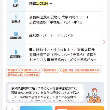
時給
1,051円
～
給料
奈良県 生駒郡安堵町 大字岡崎３３－１
勤務地
近鉄橿原線「平端駅」バス・車7分
非常勤・パート・アルバイト
雇用形態
■介護福祉士・社会福祉士・介護職員初任
者研修修了者（旧ヘルパー2級資格）資格を
応募要件
お持ちの方 ■無資格の方もOK ※資格がない
場合は就職後、介護職員初任者研修を受講
していただきます。法人内で養成講座を実
車通勤可
資格取得サポート
研修制度あり
産休･育休･介護休暇取得実績あり
社会保険完備
交通費支給
施しています。（法人の助成制度がありま
す。）
奈良県生駒郡安堵町にある老人総合福祉施設にて介
護職員のお仕事です。あなたの経験やスキルを活か
して、高齢者の皆さまが安心して過ごせる空間づく
りにチャレンジしてみませんか？ご興味ある方に
は、面接対策ポイントなど、さらに詳細をお話しい