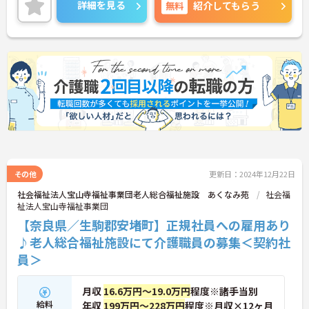
たしますのでお気軽にご相談ください。
詳細を見る
無料
紹介してもらう
その他
更新日：2024年12月22日
社会福祉法人宝山寺福祉事業団老人総合福祉施設 あくなみ苑
社会福
祉法人宝山寺福祉事業団
【奈良県／生駒郡安堵町】正規社員への雇用あり
♪老人総合福祉施設にて介護職員の募集＜契約社
員＞
月収
16.6万円～19.0万円
程度※諸手当別
給料
年収
199万円～228万円
程度※月収×12ヶ月