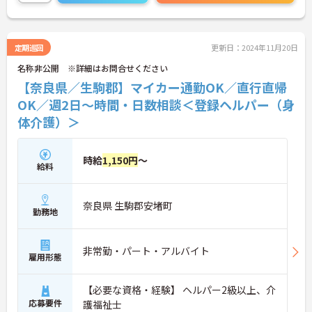
定期巡回
更新日：2024年11月20日
名称非公開 ※詳細はお問合せください
【奈良県／生駒郡】マイカー通勤OK／直行直帰
OK／週2日～時間・日数相談＜登録ヘルパー（身
体介護）＞
時給
1,150円
～
給料
奈良県 生駒郡安堵町
勤務地
非常勤・パート・アルバイト
雇用形態
【必要な資格・経験】 ヘルパー2級以上、介
応募要件
護福祉士