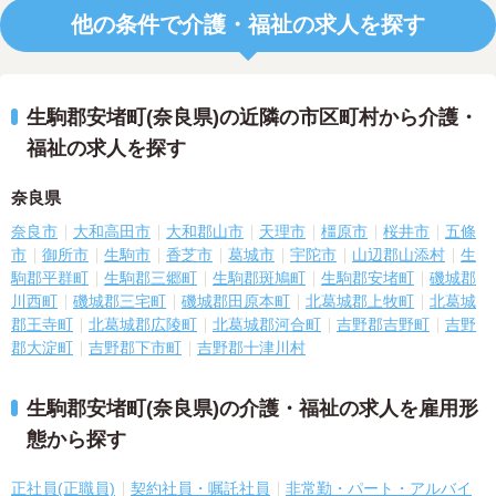
他の条件で介護・福祉の求人を探す
生駒郡安堵町(奈良県)の近隣の市区町村から介護・
福祉の求人を探す
奈良県
奈良市
大和高田市
大和郡山市
天理市
橿原市
桜井市
五條
市
御所市
生駒市
香芝市
葛城市
宇陀市
山辺郡山添村
生
駒郡平群町
生駒郡三郷町
生駒郡斑鳩町
生駒郡安堵町
磯城郡
川西町
磯城郡三宅町
磯城郡田原本町
北葛城郡上牧町
北葛城
郡王寺町
北葛城郡広陵町
北葛城郡河合町
吉野郡吉野町
吉野
郡大淀町
吉野郡下市町
吉野郡十津川村
生駒郡安堵町(奈良県)の介護・福祉の求人を雇用形
態から探す
正社員(正職員)
契約社員・嘱託社員
非常勤・パート・アルバイ