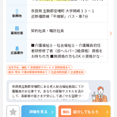
奈良県 生駒郡安堵町 大字岡崎３３－１
勤務地
近鉄橿原線「平端駅」バス・車7分
契約社員・嘱託社員
雇用形態
■介護福祉士・社会福祉士・介護職員初任
者研修修了者（旧ヘルパー2級資格）資格を
応募要件
お持ちの方 ■無資格の方もOK ※資格がない
場合は就職後、介護職員初任者研修を受講
していただきます。法人内で養成講座を実
住宅手当・補助
資格取得サポート
研修制度あり
産休･育休･介護休暇取得実績あり
施しています。（法人の助成制度がありま
社会保険完備
交通費支給
す。） ■正規社員への雇用あり
奈良県生駒郡安堵町にある老人総合福祉施設にて介
護職員のお仕事です。あなたの経験やスキルを活か
して、高齢者の皆さまが安心して過ごせる空間づく
りにチャレンジしてみませんか？ご興味ある方に
は、面接対策ポイントなど、さらに詳細をお話しい
たしますのでお気軽にご相談ください。
詳細を見る
無料
紹介してもらう