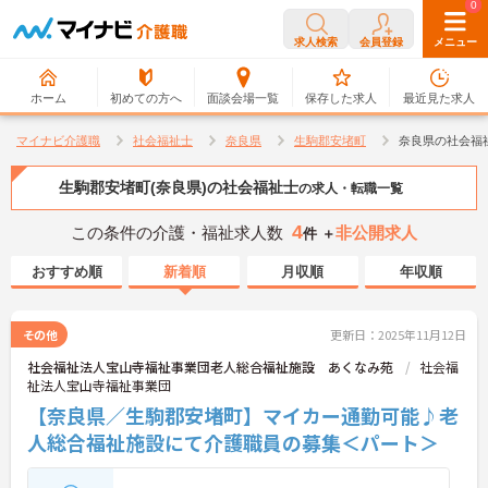
0
0
求人検索
会員登録
メニュー
ホーム
初めての方へ
面談会場一覧
保存した求人
最近見た求人
マイナビ介護職
社会福祉士
奈良県
生駒郡安堵町
奈良県の社会福
生駒郡安堵町(奈良県)の社会福祉士
の求人・転職一覧
4
この条件の介護・福祉求人数
非公開求人
件 ＋
おすすめ順
新着順
月収順
年収順
その他
更新日：2025年11月12日
社会福祉法人宝山寺福祉事業団老人総合福祉施設 あくなみ苑
社会福
祉法人宝山寺福祉事業団
【奈良県／生駒郡安堵町】マイカー通勤可能♪老
人総合福祉施設にて介護職員の募集＜パート＞