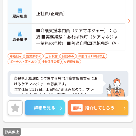
正社員(正職員)
雇用形態
■介護支援専門員（ケアマネジャー）：必
須 ■実務経験：あれば尚可（ケアマネジャ
応募要件
ー業務の経験） ■普通自動車運転免許（AT
限定可）：あれば尚可
車通勤可
残業少なめ
土日祝休
日勤のみ
年間休日110日以上
ボーナス・賞与あり
社会保険完備
交通費支給
奈良県北葛城郡に位置する居宅介護支援事業所にお
けるケアマネジャーの募集です。
年間休日は118日、土日祝がお休みなので、プライ
ベートを大切にしながらご勤務いただけます。ま
た、マイカー通勤が可能なので通勤が苦になりませ
ん。
詳細を見る
無料
紹介してもらう
ご興味のある方には、面接対策ポイントなど、さら
に詳細をお話しいたしますのでお気軽にご相談くだ
さい！
募集停止