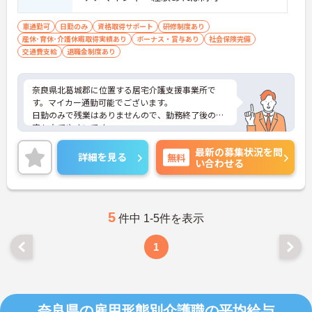
車通勤可
日勤のみ
資格取得サポート
研修制度あり
産休･育休･介護休暇取得実績あり
ボーナス・賞与あり
社会保険完備
交通費支給
退職金制度あり
奈良県北葛城郡に位置する居宅介護支援事業所で
す。マイカー通勤可能でございます。
日勤のみで残業はありませんので、勤務終了後の予
定も立てやすいです。
賞与は計4.5ヶ月分の支給実績と嬉しい高待遇で、モ
最新の募集状況を問
チベーションアップにも繋がります。
詳細を見る
無料
い合わせる
ご興味のある方には、面接対策ポイントなど、さら
に詳細をお話しいたしますのでお気軽にご相談くだ
さい！
5
件中 1-5件を表示
1
奈良県の雇用形態別介護職の平均給与