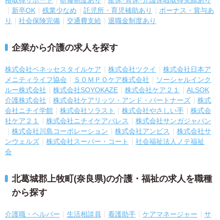
新卒OK
残業少なめ
託児所・育児補助あり
ボーナス・賞与あ
り
社会保険完備
交通費支給
退職金制度あり
企業から介護の求人を探す
株式会社ベネッセスタイルケア
株式会社ツクイ
株式会社日本ア
メニティライフ協会
ＳＯＭＰＯケア株式会社
ソーシャルインク
ルー株式会社
株式会社SOYOKAZE
株式会社ケア２１
ALSOK
介護株式会社
株式会社ケアリッツ・アンド・パートナーズ
株式
会社ニチイ学館
株式会社ソラスト
株式会社やさしい手
株式会
社ケア２１
株式会社ニチイケアパレス
株式会社サンガジャパン
株式会社川島コーポレーション
株式会社アンビス
株式会社サ
ンウェルズ
株式会社スーパー・コート
社会福祉法人ノテ福祉
会
北葛城郡上牧町(奈良県)の介護・福祉の求人を職種
から探す
介護職・ヘルパー
生活相談員
看護助手
ケアマネージャー
サ