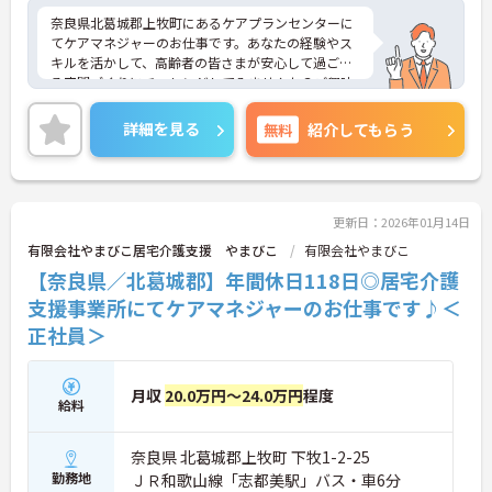
奈良県北葛城郡上牧町にあるケアプランセンターに
てケアマネジャーのお仕事です。あなたの経験やス
キルを活かして、高齢者の皆さまが安心して過ごせ
る空間づくりにチャレンジしてみませんか？ご興味
ある方には、面接対策ポイントなど、さらに詳細を
お話しいたしますのでお気軽にご相談ください。
詳細を見る
無料
紹介してもらう
更新日：2026年01月14日
有限会社やまびこ居宅介護支援 やまびこ
有限会社やまびこ
【奈良県／北葛城郡】年間休日118日◎居宅介護
支援事業所にてケアマネジャーのお仕事です♪＜
正社員＞
月収
20.0万円～24.0万円
程度
給料
奈良県 北葛城郡上牧町 下牧1-2-25
勤務地
ＪＲ和歌山線「志都美駅」バス・車6分