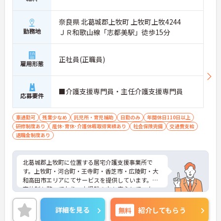
奈良県 北葛城郡上牧町 上牧町上牧4244
勤務地
ＪＲ和歌山線「志都美駅」徒歩15分
正社員(正職員)
雇用形態
■介護支援専門員・主任介護支援専門員
応募要件
車通勤可
残業少なめ
託児所・育児補助
日勤のみ
年間休日110日以上
研修制度あり
産休･育休･介護休暇取得実績あり
社会保険完備
交通費支給
退職金制度あり
北葛城郡上牧町に位置する居宅介護支援事業所で
す。上牧町・河合町・王寺町・香芝市・広陵町・大
和高田市エリアにてサービスを提供しています。教
育体制も整っており、未経験の方も安心してスター
トできます。年間休日120日と多く、ワークライフ
バランスを重視した働き方が叶います。ご興味のあ
詳細を見る
無料
紹介してもらう
る方には、面接対策ポイントなど、さらに詳細をお