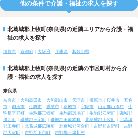
他の条件で介護・福祉の求人を探す
北葛城郡上牧町(奈良県)の近隣エリアから介護・福
祉の求人を探す
滋賀県
京都府
大阪府
兵庫県
和歌山県
北葛城郡上牧町(奈良県)の近隣の市区町村から介
護・福祉の求人を探す
奈良県
奈良市
大和高田市
大和郡山市
天理市
橿原市
桜井市
五條
市
御所市
生駒市
香芝市
葛城市
宇陀市
山辺郡山添村
生
駒郡平群町
生駒郡三郷町
生駒郡斑鳩町
生駒郡安堵町
磯城郡
川西町
磯城郡三宅町
磯城郡田原本町
北葛城郡上牧町
北葛城
郡王寺町
北葛城郡広陵町
北葛城郡河合町
吉野郡吉野町
吉野
郡大淀町
吉野郡下市町
吉野郡十津川村