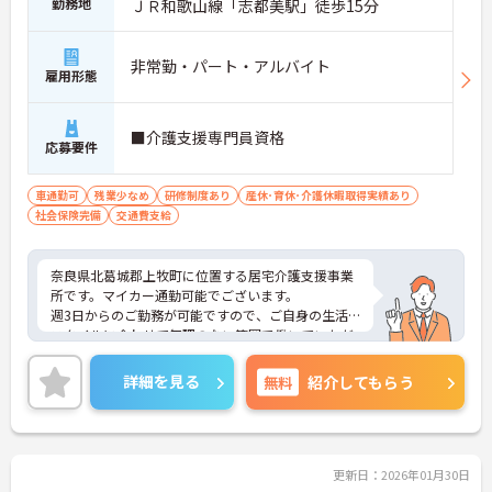
勤務地
ＪＲ和歌山線「志都美駅」徒歩15分
非常勤・パート・アルバイト
雇用形態
■介護支援専門員資格
応募要件
車通勤可
残業少なめ
研修制度あり
産休･育休･介護休暇取得実績あり
社会保険完備
交通費支給
奈良県北葛城郡上牧町に位置する居宅介護支援事業
所です。マイカー通勤可能でございます。
週3日からのご勤務が可能ですので、ご自身の生活
スタイルに合わせて無理のない範囲で働いていただ
けます。
ご興味のある方には、面接対策ポイントなど、さら
詳細を見る
無料
紹介してもらう
に詳細をお話しいたしますのでお気軽にご相談くだ
さい！
更新日：2026年01月30日