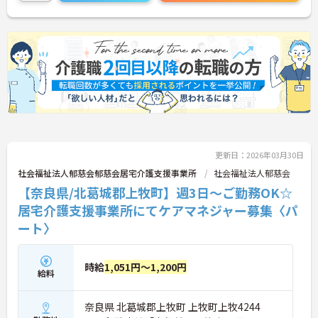
話しいたしますのでお気軽にご相談ください！
更新日：2026年03月30日
社会福祉法人郁慈会郁慈会居宅介護支援事業所
社会福祉法人郁慈会
【奈良県/北葛城郡上牧町】週3日～ご勤務OK☆
居宅介護支援事業所にてケアマネジャー募集〈パ
ート〉
時給
1,051円～1,200円
給料
奈良県 北葛城郡上牧町 上牧町上牧4244