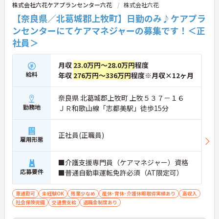
株式会社六花ケアプランセンター六花
株式会社六花
【奈良県／北葛城郡上牧町】日勤のみ♪ケアプラ
ンセンターにてケアマネジャーの募集です！＜正
社員＞
月収
23.0万円～28.0万円
程度
給料
年収
276万円～336万円
程度※月収×12ヶ月
奈良県 北葛城郡上牧町 上牧５３７－１６
勤務地
ＪＲ和歌山線「志都美駅」徒歩15分
正社員(正職員)
雇用形態
■介護支援専門員（ケアマネジャー）資格
応募要件
■普通自動車運転免許必須（AT限定可）
車通勤可
未経験OK
残業少なめ
産休･育休･介護休暇取得実績あり
高収入
社会保険完備
交通費支給
退職金制度あり