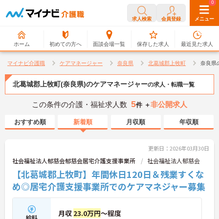
0
0
求人検索
会員登録
メニュー
ホーム
初めての方へ
面談会場一覧
保存した求人
最近見た求人
マイナビ介護職
ケアマネージャー
奈良県
北葛城郡上牧町
奈良県
北葛城郡上牧町(奈良県)のケアマネージャー
の求人・転職一覧
5
この条件の介護・福祉求人数
非公開求人
件 ＋
おすすめ順
新着順
月収順
年収順
更新日：2026年03月30日
社会福祉法人郁慈会郁慈会居宅介護支援事業所
社会福祉法人郁慈会
【北葛城郡上牧町】年間休日120日＆残業すくな
め◎居宅介護支援事業所でのケアマネジャー募集
月収
23.0万円
～程度
給料