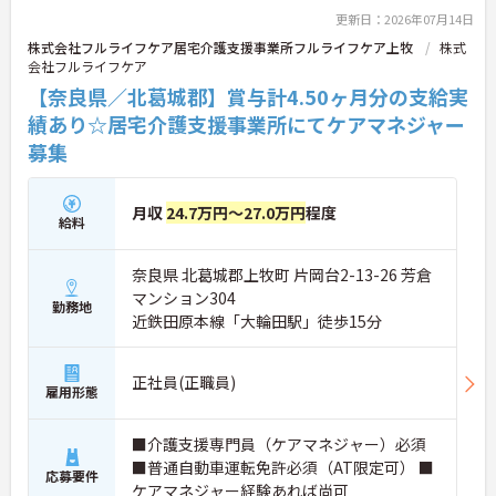
更新日：2026年07月14日
株式会社フルライフケア居宅介護支援事業所フルライフケア上牧
株式
会社フルライフケア
【奈良県／北葛城郡】賞与計4.50ヶ月分の支給実
績あり☆居宅介護支援事業所にてケアマネジャー
募集
月収
24.7万円～27.0万円
程度
給料
奈良県 北葛城郡上牧町 片岡台2-13-26 芳倉
マンション304
勤務地
近鉄田原本線「大輪田駅」徒歩15分
正社員(正職員)
雇用形態
■介護支援専門員（ケアマネジャー）必須
■普通自動車運転免許必須（AT限定可） ■
応募要件
ケアマネジャー経験あれば尚可