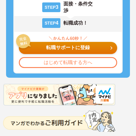
面接・条件交
3
STEP
渉
4
転職成功！
STEP
転職サポートに登録
はじめて転職する方へ