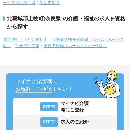
ービス提供責任者
生活支援員
北葛城郡上牧町(奈良県)の介護・福祉の求人を資格
から探す
介護福祉士
社会福祉士
介護職員初任者研修（ホームヘルパー2
級）
社会福祉主事
実務者研修（ホームヘルパー1級）
マイナビ介護職に
お気軽にご相談
下さい！
マイナビ介護
1
STEP
職にご登録
2
求人のご紹介
STEP