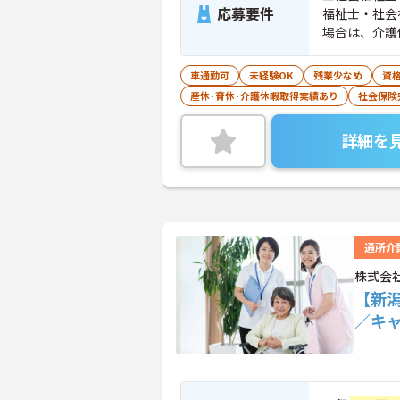
応募要件
福祉士・社会
場合は、介護
5年以上の勤
車通勤可
未経験OK
残業少なめ
資
産休･育休･介護休暇取得実績あり
社会保険
詳細を
通所介
株式会
【新
／キ