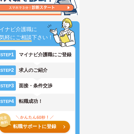
イナビ介護職に
気軽にご相談
下さい！
1
マイナビ介護職にご登録
STEP
2
求人のご紹介
STEP
3
面接・条件交渉
STEP
4
転職成功！
STEP
転職サポートに登録