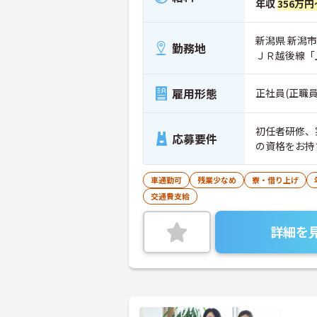
年収
356万円
新潟県 新潟市
勤務地
ＪＲ越後線「
雇用形態
正社員(正職員
初任者研修、
応募要件
の資格をお持
車通勤可
残業少なめ
寮・借り上げ
交通費支給
詳細を