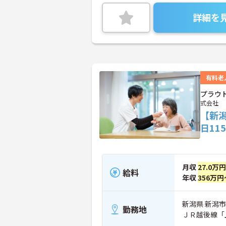
詳細を
有料老
プラウ
式会社
【新
日11
月収
27.0万
給料
年収
356万円
新潟県 新潟市中
勤務地
ＪＲ越後線「