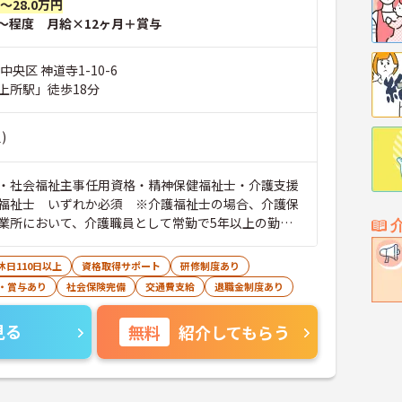
円～28.0万円
～程度 月給×12ヶ月＋賞与
中央区 神道寺1-10-6
上所駅」徒歩18分
)
・社会福祉主事任用資格・精神保健福祉士・介護支援
福祉士 いずれか必須 ※介護福祉士の場合、介護保
業所において、介護職員として常勤で5年以上の勤務
（合算、通算可） ■経験：相談員業務経験（年数問わ
休日110日以上
資格取得サポート
研修制度あり
・賞与あり
社会保険完備
交通費支給
退職金制度あり
見る
無料
紹介してもらう