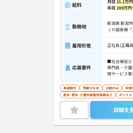
月収
21.1万
給料
年収
269万円
新潟県 新潟市
勤務地
ＪＲ越後線「
雇用形態
正社員(正職員
■社会福祉士
応募要件
専門員・介護
険サービス事
実績がある者
ず）
車通勤可
残業少なめ
日勤のみ
年間
産休･育休･介護休暇取得実績あり
ボーナス
詳細を