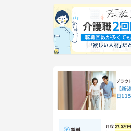
プラウ
【新
日11
月収
27.0万
給料