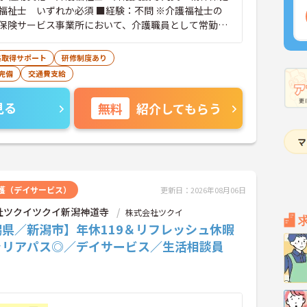
福祉士 いずれか必須 ■経験：不問 ※介護福祉士の
保険サービス事業所において、介護職員として常勤で
務実績が必須（合算、通算：可）
格取得サポート
研修制度あり
完備
交通費支給
見る
無料
紹介してもらう
護（デイサービス）
更新日：2026年08月06日
社ツクイツクイ新潟神道寺
株式会社ツクイ
潟県／新潟市】年休119＆リフレッシュ休暇
ャリアパス◎／デイサービス／生活相談員