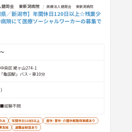
人健周会 東新潟病院
医療法人健周会 東新潟病院
潟県／新潟市】年間休日120日以上☆残業少
◎病院にて医療ソーシャルワーカーの募集で
～
中央区 姥ヶ山274-1
「亀田駅」バス・車10分
)
 ■経験不問
のみ
年間休日110日以上
産休･育休･介護休暇取得実績あり
費支給
退職金制度あり