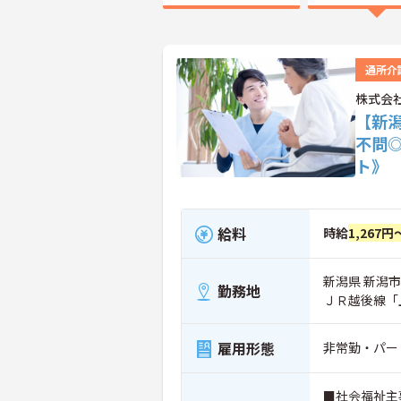
通所介
株式会
【新
不問
ト》
給料
時給
1,267円
新潟県 新潟市
勤務地
ＪＲ越後線「
雇用形態
非常勤・パー
■社会福祉主