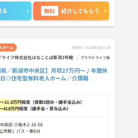
見る
無料
紹介してもらう
人ホーム
更新日：2026年06月11日
ドライフ株式会社はなことば新潟2号館
プラウドライフ株
潟県／新潟市中央区】月収27万円～♪年間休
5日◎住宅型有料老人ホーム／介護職
円～31.8万円
程度（夜勤5回分・諸手当込み）
～418万円
程度（諸手当・賞与込み）
央区 小張木2-16-56
上所駅」バス・車6分