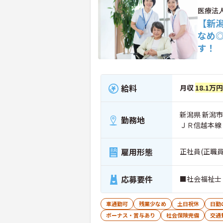
医療法
【新
なめ
す！
給料
月収
18.1万円
新潟県 新潟市
勤務地
ＪＲ信越本線
雇用形態
正社員(正職員
応募要件
■社会福祉士
車通勤可
残業少なめ
土日祝休
日勤
ボーナス・賞与あり
社会保険完備
交通