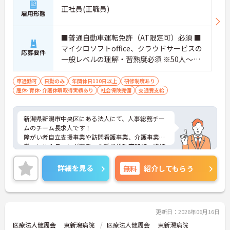
正社員(正職員)
雇用形態
■普通自動車運転免許（AT限定可）必須 ■
マイクロソフトoffice、クラウドサービスの
応募要件
一般レベルの理解・習熟度必須 ※50人～10
0人規模の組織での人事部門、あるいは総務
部門のマネジメント経験あれば尚可
車通勤可
日勤のみ
年間休日110日以上
研修制度あり
産休･育休･介護休暇取得実績あり
社会保険完備
交通費支給
新潟県新潟市中央区にある法人にて、人事総務チー
ムのチーム長求人です！
障がい者自立支援事業や訪問看護事業、介護事業経
営コンサルティング事業、介護業界教育研修・講師
派遣事を中核に、地域社会に貢献している法人で
す。
詳細を見る
無料
紹介してもらう
ご興味ある方には、面接対策ポイントなど、詳細を
お話しいたしますのでお気軽にご相談ください。
更新日：2026年06月16日
医療法人健周会 東新潟病院
医療法人健周会 東新潟病院