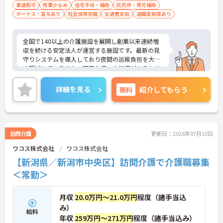
車通勤可
残業少なめ
住宅手当・補助
託児所・育児補助
ボーナス・賞与あり
社会保険完備
交通費支給
退職金制度あり
全国で140以上の介護施設を展開し創業以来連続増
収を続ける安定法人が運営する施設です。最新の見
守りシステムを導入しており夜間の巡視負担を大き
く軽減しているほか、丁寧な使い方指導があるため
安心して業務を始められます。月平均残業10時間程
度、住宅手当や子供手当、1食300円の食事補助など
詳細を見る
無料
紹介してもらう
生活を支える福利厚生が大変充実しています。『ハ
タラクエール2023』の認証も取得しており、資格取
得支援や職種別研修制度を通じて着実なキャリアア
ップを目指せます。有資格者の方がそのスキルを存
分に活かし、ご自身の生活も大切にしながら長期的
訪問介護
更新日：2026年07月10日
に活躍できるおすすめの環境です。
ワコス株式会社
ワコス株式会社
★おすすめPOINT★
【新潟県／新潟市中央区】訪問介護で介護職募集
【安定した経営基盤とキャリア支援】
＜常勤＞
・全国140以上の施設を展開し連続増収を続ける安
定法人が運営しています
・資格取得支援や職種別研修制度があり有資格者の
月収
20.0万円～21.0万円
程度（諸手当込
スキルアップを応援しています
み）
・資格手当や処遇改善手当が充実！昇格実績もあり
給料
年収
259万円～271万円
程度（諸手当込み）
頑張りがしっかり評価される風通しの良い環境です