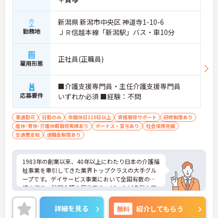
新潟県 新潟市中央区 神道寺1-10-6
勤務地
ＪＲ信越本線「新潟駅」バス・車10分
正社員(正職員)
雇用形態
■介護支援専門員・主任介護支援専門員
応募要件
いずれか必須 ■経験：不問
車通勤可
日勤のみ
年間休日110日以上
資格取得サポート
研修制度あり
産休･育休･介護休暇取得実績あり
ボーナス・賞与あり
社会保険完備
交通費支給
退職金制度あり
1983年の創業以来、40年以上にわたり日本の介護福
祉事業を牽引してきた業界トップクラスの大手グル
ープです。デイサービス事業において全国有数の規
模を誇り、訪問介護や居住系サービスなど多彩な事
業を展開することで、地域のあらゆるニーズにワン
ストップで応える体制を確立しています。ダイバー
詳細を見る
無料
紹介してもらう
シティ経営を積極的に推進し、多様な人材が能力を