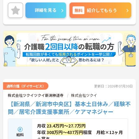
など、さらに詳しい詳細をお話いたしますのでお気
軽にご相談ください。
詳細を見る
無料
紹介してもらう
通所介護（デイサービス）
更新日：2026年07月30日
株式会社ツクイツクイ新潟神道寺
株式会社ツクイ
【新潟県／新潟市中央区】基本土日休み／経験不
問／居宅介護支援事業所／ケアマネジャー
月収
23.4万円～27.7万円
年収
308万円～437万円
程度 月給×12ヶ月
給料
＋賞与