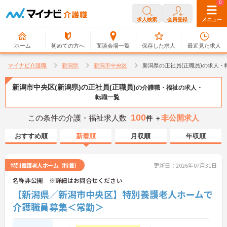
0
0
求人検索
会員登録
メニュー
ホーム
初めての方へ
面談会場一覧
保存した求人
最近見た求人
マイナビ介護職
新潟県
新潟市中央区
新潟県の正社員(正職員)の求人・
新潟市中央区(新潟県)の正社員(正職員)
の介護職・福祉の求人・
転職一覧
100
この条件の介護・福祉求人数
非公開求人
件 ＋
おすすめ順
新着順
月収順
年収順
特別養護老人ホーム（特養）
更新日：2026年07月31日
名称非公開 ※詳細はお問合せください
【新潟県／新潟市中央区】特別養護老人ホームで
介護職員募集＜常勤＞