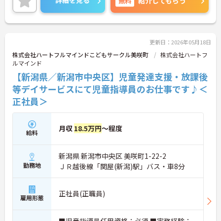
無料
紹介してもらう
様々なイベントやレクリエーションも豊富です。
研修あり 、福利厚生施設利用制度など、福利厚生が
充実しています！
ご興味のある方には詳細をお話しますので、お気軽
にお問い合わせください。
更新日：2026年05月18日
株式会社ハートフルマインドこどもサークル美咲町
株式会社ハートフ
ルマインド
【新潟県／新潟市中央区】児童発達支援・放課後
等デイサービスにて児童指導員のお仕事です♪＜
正社員＞
月収
18.5万円
～程度
給料
新潟県 新潟市中央区 美咲町1-22-2
勤務地
ＪＲ越後線「関屋(新潟)駅」バス・車8分
正社員(正職員)
雇用形態
■児童指導員任用資格：必須 ■実務経験：