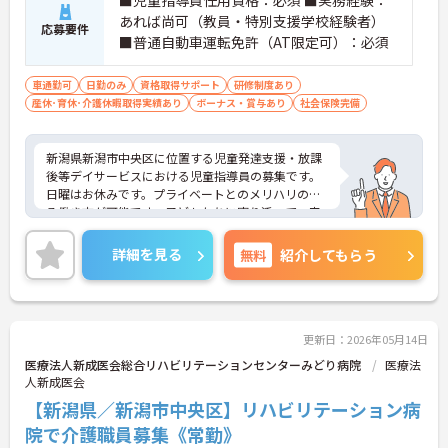
あれば尚可（教員・特別支援学校経験者）
応募要件
■普通自動車運転免許（AT限定可）：必須
車通勤可
日勤のみ
資格取得サポート
研修制度あり
産休･育休･介護休暇取得実績あり
ボーナス・賞与あり
社会保険完備
新潟県新潟市中央区に位置する児童発達支援・放課
後等デイサービスにおける児童指導員の募集です。
日曜はお休みです。プライベートとのメリハリのあ
る働き方が可能です。子どもたちに寄り添って、療
育活動を行っていただける方を募集しています。
ご興味のある方には、面接対策ポイントなど、さら
詳細を見る
無料
紹介してもらう
に詳細をご案内しますのでお気軽にご相談くださ
い！
更新日：2026年05月14日
医療法人新成医会総合リハビリテーションセンターみどり病院
医療法
人新成医会
【新潟県／新潟市中央区】リハビリテーション病
院で介護職員募集《常勤》