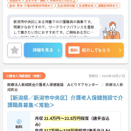
車通勤可
住宅手当・補助
年間休日110日以上
産休･育休･介護休暇取得実績あり
社会保険完備
交通費支給
退職金制度あり
新潟市中央区にある特養での介護職員の募集です。
残業少なめですので、ワークライフバランスを重視
して働きたい方におすすめです。ご興味ある方に
は、面接対策ポイントなど、さらに詳細をお話しい
たしますのでお気軽にご相談ください。
詳細を見る
無料
紹介してもらう
介護老人保健施設（老健）
更新日：2026年06月17日
医療法人新成医会介護老人保健施設 みどりケアセンター
医療法人新
成医会
【新潟県／新潟市中央区】介護老人保健施設で介
護職員募集＜常勤＞
月収
21.4万円～22.8万円
程度（諸手当込
み）
給料
年収
317万円～339万円
程度(諸手当込み)