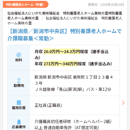
特別養護老人ホーム（特養）
更新日：2026年05月26日
社会福祉法人にいがた美咲福祉会 特別養護老人ホーム美咲の里特別養護
老人ホーム美咲の里
社会福祉法人にいがた美咲福祉会 特別養護老人
ホーム美咲の里
【新潟県／新潟市中央区】特別養護老人ホームで
介護職募集＜常勤＞
月収
20.0万円～24.3万円
程度（諸手当込
み）
給料
年収
273万円～348万円
程度（諸手当込み）
新潟県 新潟市中央区 美咲町１丁目２３番４
３号
勤務地
ＪＲ越後線「青山(新潟)駅」バス・車12分
正社員(正職員)
雇用形態
介護職員初任者研修（ホームヘルパー2級）
応募要件
以上 普通自動車免許（AT限定可能）