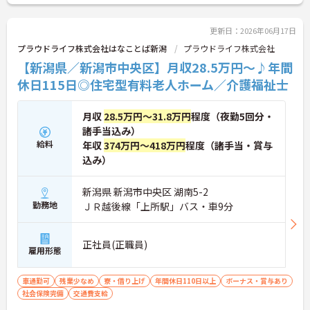
更新日：2026年06月17日
プラウドライフ株式会社はなことば新潟
プラウドライフ株式会社
【新潟県／新潟市中央区】月収28.5万円～♪年間
休日115日◎住宅型有料老人ホーム／介護福祉士
月収
28.5万円～31.8万円
程度（夜勤5回分・
諸手当込み）
給料
年収
374万円～418万円
程度（諸手当・賞与
込み）
新潟県 新潟市中央区 湖南5-2
勤務地
ＪＲ越後線「上所駅」バス・車9分
正社員(正職員)
雇用形態
車通勤可
残業少なめ
寮・借り上げ
年間休日110日以上
ボーナス・賞与あり
社会保険完備
交通費支給