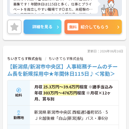
募集です！年間休日は115日と多く、仕事とプライ
ベートを両立しやすい職場です◎また、未経験の方
でも応募可能なので、これから介護業界に挑戦した
いという方にピッタリの職場です！社宅制度や資格
取得支援制度など、福利厚生が充実しているのもう
詳細を見る
無料
紹介してもらう
れしいポイント♪ご興味のある方は面接ポイントを
お伝えしますので、お気軽にご連絡ください！
更新日：2026年06月16日
ちいきてらす株式会社
ちいきてらす株式会社
【新潟県/新潟市中央区】人事総務チームのチー
ム長を新規採用中★年間休日115日♪＜常勤＞
月収
25.3万円～39.6万円
程度 ※諸手当込み
年収
303万円～476万円
程度 ※月収×12ヶ
給料
月、賞与別
新潟県 新潟市中央区 西堀通5番町855‐5
勤務地
ＪＲ越後線「白山(新潟)駅」バス・車6分