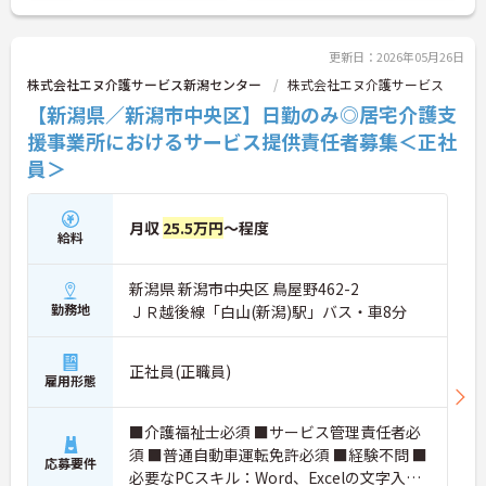
で、お気軽にお問い合わせください！
更新日：2026年05月26日
株式会社エヌ介護サービス新潟センター
株式会社エヌ介護サービス
【新潟県／新潟市中央区】日勤のみ◎居宅介護支
援事業所におけるサービス提供責任者募集＜正社
員＞
月収
25.5万円
～程度
給料
新潟県 新潟市中央区 鳥屋野462-2
勤務地
ＪＲ越後線「白山(新潟)駅」バス・車8分
正社員(正職員)
雇用形態
■介護福祉士必須 ■サービス管理責任者必
須 ■普通自動車運転免許必須 ■経験不問 ■
応募要件
必要なPCスキル：Word、Excelの文字入力