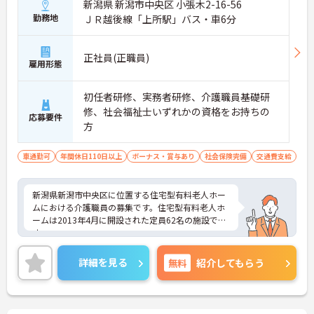
新潟県 新潟市中央区 小張木2-16-56
勤務地
ＪＲ越後線「上所駅」バス・車6分
正社員(正職員)
雇用形態
初任者研修、実務者研修、介護職員基礎研
修、社会福祉士いずれかの資格をお持ちの
応募要件
方
車通勤可
年間休日110日以上
ボーナス・賞与あり
社会保険完備
交通費支給
新潟県新潟市中央区に位置する住宅型有料老人ホー
ムにおける介護職員の募集です。住宅型有料老人ホ
ームは2013年4月に開設された定員62名の施設で
す。
年間休日は115日もあり、プライベートを大切にし
ながらご勤務いただけます。また、マイカー通勤が
詳細を見る
無料
紹介してもらう
可能です。通勤が苦になりません。
ご興味のある方には、面接対策ポイントなど、さら
に詳細をご案内しますのでお気軽にご相談くださ
い！