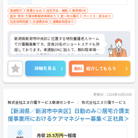
車通勤可
残業少なめ
住宅手当・補助
無資格OK
産休･育休･介護休暇取得実績あり
夏～秋入職可
ボーナス・賞与あり
社会保険完備
交通費支給
退職金制度あり
新潟県新潟市中央区に位置する特別養護老人ホーム
で介護職募集です。定員20名のショートステイも併
設しております。車通勤OKに加えて、無料駐車場も
ございます。住宅手当の支給もございますため、遠
方からのご転職の方も安心して就業できます。ご興
味をお持ちの方には詳細の情報や面接のポイントを
詳細を見る
無料
紹介してもらう
お伝えしますのでお気軽にお問い合わせくださいま
せ。
更新日：2026年05月26日
株式会社エヌ介護サービス新潟センター
株式会社エヌ介護サービス
【新潟県／新潟市中央区】日勤のみ◎居宅介護支
援事業所におけるケアマネジャー募集＜正社員＞
月収
25.5万円
～程度
給料