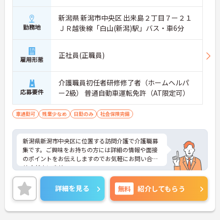
【最新設備による負担軽減と働きやすさ】
新潟県 新潟市中央区 出来島２丁目７ー２１
・最新の見守りシステム導入により夜勤時の巡視の
勤務地
ＪＲ越後線「白山(新潟)駅」バス・車6分
手間を大きく軽減しています
・機器の導入にあたっては誰でも使いこなせるよう
丁寧な指導を実施しています
正社員(正職員)
雇用形態
【生活を支える充実の福利厚生】
・住宅手当や子供手当などご家族の生活もサポート
する手当を完備しています
介護職員初任者研修修了者（ホームヘルパ
・1食300円で施設と同じ食事が食べられる食事補助
応募要件
ー2級） 普通自動車運転免許（AT限定可）
制度を利用できます ・徒歩や自転車の通勤手当も用
意しています
車通勤可
残業少なめ
日勤のみ
社会保険完備
新潟県新潟市中央区に位置する訪問介護で介護職募
集です。ご興味をお持ちの方には詳細の情報や面接
のポイントをお伝えしますのでお気軽にお問い合わ
せくださいませ。
詳細を見る
無料
紹介してもらう