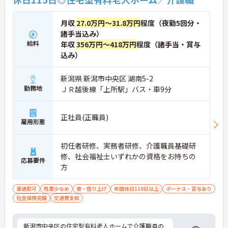
月収
27.0万円～31.8万円
程度（夜勤5回分・
諸手当込み）
給料
年収
356万円～418万円
程度（諸手当・賞与
込み）
新潟県 新潟市中央区 湖南5-2
勤務地
ＪＲ越後線「上所駅」バス・車9分
正社員(正職員)
雇用形態
初任者研修、実務者研修、介護職員基礎研
修、社会福祉士いずれかの資格をお持ちの
応募要件
方
車通勤可
残業少なめ
寮・借り上げ
年間休日110日以上
ボーナス・賞与あり
社会保険完備
交通費支給
新潟市中央区の住宅型有料老人ホームで介護職員の