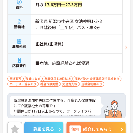
月収
17.6万円～27.3万円
フレッシュ休暇やこども休暇など特別休暇が充実
給料
・産休育休や産後パパ育休制度など子育て支援体制
が万全
新潟県 新潟市中央区 女池神明1-3-3
【安心の高待遇と福利厚生】
・処遇改善手当を毎月および半期末手当として全額
勤務地
ＪＲ越後線「上所駅」バス・車8分
還元 ・配偶者1万円や満18歳未満の子5千円の手厚
い扶養手当を支給
・結婚・出生・入学のお祝い金やヘルスチェック補
正社員(正職員)
雇用形態
助など独自の福利厚生制度を用意
【資格を活かせるキャリアアップ環境】
・公的資格取得や自己啓発支援制度を活用しスキル
■病院、施設経験あれば優遇
アップが可能
応募要件
・管理職や他職種への転換など多彩なキャリアプラ
ンを用意
車通勤可
残業少なめ
年間休日110日以上
産休･育休･介護休暇取得実績あり
・髪色やネイルなどが自由で個性を大切にできる社
ボーナス・賞与あり
社会保険完備
交通費支給
退職金制度あり
風
新潟県新潟市中央区に位置する、介護老人保健施設
にて介護福祉士の募集です！
年間休日が117日以上あるので、ワークライフバラ
ンスが叶います☆また、マイカー通勤可能なので通
勤らくらくです◎
ご興味のある方には、面接対策ポイントなど、さら
詳細を見る
無料
紹介してもらう
に詳細をお話しいたしますのでお気軽にご相談くだ