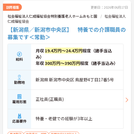
訪問看護
更新日：2026年06月17日
社会福祉法人仁成福祉協会特別養護老人ホームおもと園
社会福祉法人
仁成福祉協会
【新潟県／新潟市中央区】 特養での介護職員の
募集です＜常勤＞
月収
19.4万円～24.4万円
程度（諸手当込
み）
給料
年収
300万円～390万円
程度（諸手当込み）
新潟県 新潟市中央区 鳥屋野4丁目17番5号
勤務地
正社員(正職員)
雇用形態
特養・老健での経験が3年以上
応募要件