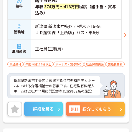
諸手当込み）
給料
年収
374万円～418万円
程度（諸手当・賞与
込み）
新潟県 新潟市中央区 小張木2-16-56
勤務地
ＪＲ越後線「上所駅」バス・車6分
正社員(正職員)
雇用形態
車通勤可
年間休日110日以上
ボーナス・賞与あり
社会保険完備
交通費支給
新潟県新潟市中央区に位置する住宅型有料老人ホー
ムにおける介護福祉士の募集です。住宅型有料老人
ホームは2013年4月に開設された定員62名の施設で
す。
年間休日は115日もあり、プライベートを大切にし
ながらご勤務いただけます。また、マイカー通勤が
詳細を見る
無料
紹介してもらう
可能です。通勤が苦になりません。
ご興味のある方には、面接対策ポイントなど、さら
に詳細をご案内しますのでお気軽にご相談くださ
い！