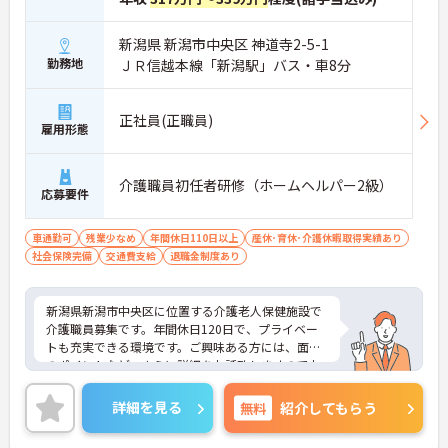
新潟県 新潟市中央区 神道寺2-5-1
勤務地
ＪＲ信越本線「新潟駅」バス・車8分
正社員(正職員)
雇用形態
介護職員初任者研修（ホームヘルパー2級）
応募要件
車通勤可
残業少なめ
年間休日110日以上
産休･育休･介護休暇取得実績あり
社会保険完備
交通費支給
退職金制度あり
新潟県新潟市中央区に位置する介護老人保健施設で
介護職員募集です。年間休日120日で、プライベー
トも充実できる環境です。ご興味ある方には、面接
のポイントなど、さらに詳細をお話致しますのでお
気軽にご相談ください。
詳細を見る
無料
紹介してもらう