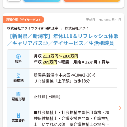
発揮できる職場環境の構築に注力している点も大き
な特色です。また、大規模災害を見据えたBCP（事
業継続計画）の策定や独自の感染症対策ガイドライ
ンの運用など、お客様と従業員の双方を守るリスク
通所介護（デイサービス）
更新日：2026年07月30日
マネジメントも徹底されています。今後は、ご家族
株式会社ツクイツクイ新潟神道寺
株式会社ツクイ
がオンラインで情報を確認できるシステムや、AIを
活用した相談サービスの導入など、IT技術を積極的
【新潟県／新潟市】年休119＆リフレッシュ休暇
に取り入れ、在宅生活の質の向上と従業員の業務効
／キャリアパス◎／デイサービス／生活相談員
率化を両立する次世代型の介護サービスを追求して
いく方針です。安定した事業基盤と革新への意欲を
併せ持つ、長期的なキャリア形成に最適な法人で
月収
21.1万円～28.0万円
す。
給料
年収
269万円
～程度 月給×12ヶ月＋賞与
★おすすめPOINT★
【土日休み×残業月平均3時間！ワークライフバラ
新潟県 新潟市中央区 神道寺1-10-6
ンスを大切にできる環境です】
勤務地
ＪＲ越後線「上所駅」徒歩18分
・基本土日休みで年間休日116日が確保されており
日勤のみのお仕事のため生活リズムを整えやすいで
す
正社員(正職員)
雇用形態
・毎月付与されるリフレッシュ休暇を活用し連休の
取得も可能でプライベートの時間もしっかりと確保
できます
■社会福祉士・社会福祉主事任用資格・精
・くるみん認定企業として未就学児向けのこども休
神保健福祉士・介護支援専門員・介護福祉
暇や育休取得実績など子育てと両立しやすい制度が
応募要件
士 いずれか必須 ※介護福祉士の場合、
充実しています