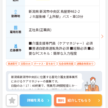
新潟県 新潟市中央区 鳥屋野462-2
勤務地
ＪＲ越後線「上所駅」バス・車10分
正社員(正職員)
雇用形態
■介護支援専門員（ケアマネジャー）必須
■普通自動車運転免許必須 ■経験必須 ■必
応募要件
要なPCスキル：簡単な入力程度
車通勤可
日勤のみ
ボーナス・賞与あり
社会保険完備
退職金制度あり
新潟県新潟市中央区に位置する居宅介護支援事業所
におけるケアマネジャーの募集です。
日勤のみ！17：40終業で、残業月1時間程度とかな
り少なめなのでお仕事終わりの時間を大切に働けま
す◎
育児休業・介護休業・看護休暇取得実績あり！長く
詳細を見る
無料
紹介してもらう
勤めやすい環境が整っています♪
ご興味のある方には面接ポイントをお伝えしますの