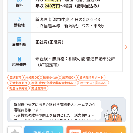
給料
年収
240万円
～程度（諸手当込み）
新潟県 新潟市中央区 日の出2-2-43
勤務地
ＪＲ信越本線「新潟駅」バス・車8分
正社員(正職員)
雇用形態
未経験・無資格：相談可能 普通自動車免許
応募要件
（AT限定可）
車通勤可
未経験OK
残業少なめ
無資格OK
資格取得サポート
研修制度あり
産休･育休･介護休暇取得実績あり
ボーナス・賞与あり
社会保険完備
交通費支給
新潟市中央区にある介護付き有料老人ホームでの介
護職員募集です！
心身機能の維持や向上を目的とした「活力朝礼」を
行い、生活の中でリハビリを取り入れるなどリハビ
リに力をいれている介護付有料老人ホームです。
訪問医との連携も万全にしています。四季折々の
詳細を見る