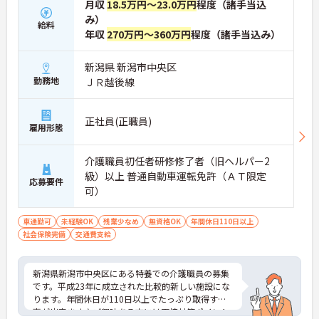
月収
18.5万円～23.0万円
程度（諸手当込
み）
給料
年収
270万円～360万円
程度（諸手当込み）
新潟県 新潟市中央区
勤務地
ＪＲ越後線
正社員(正職員)
雇用形態
介護職員初任者研修修了者（旧ヘルパー2
級）以上 普通自動車運転免許（ＡＴ限定
応募要件
可）
車通勤可
未経験OK
残業少なめ
無資格OK
年間休日110日以上
社会保険完備
交通費支給
新潟県新潟市中央区にある特養での介護職員の募集
です。平成23年に成立された比較的新しい施設にな
ります。年間休日が110日以上でたっぷり取得する
事が出来ます♪ご興味ある方には面接対策ポイント