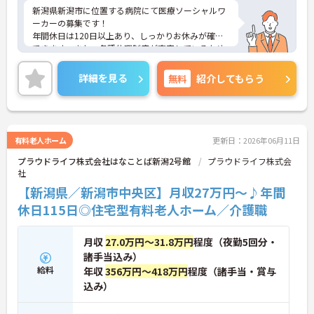
新潟県新潟市に位置する病院にて医療ソーシャルワ
ーカーの募集です！
年間休日は120日以上あり、しっかりお休みが確保
できます。また、各種休暇制度が充実しているため
ライフステージが変化しても長く働くことができる
職場です♪
詳細を見る
無料
紹介してもらう
ご興味のある方には、面接対策ポイントなど、さら
に詳細をご案内しますのでお気軽にご相談くださ
い！
有料老人ホーム
更新日：2026年06月11日
プラウドライフ株式会社はなことば新潟2号館
プラウドライフ株式会
社
【新潟県／新潟市中央区】月収27万円～♪年間
休日115日◎住宅型有料老人ホーム／介護職
月収
27.0万円～31.8万円
程度（夜勤5回分・
諸手当込み）
給料
年収
356万円～418万円
程度（諸手当・賞与
込み）