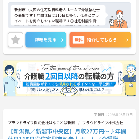
新潟市中央区の住宅型有料老人ホームで介護福祉士
の募集です！年間休日は115日と多く、仕事とプラ
イベートを両立しやすい職場です◎社宅制度や資格
取得支援制度など、福利厚生が充実しているのもう
れしいポイント♪ご興味のある方は面接ポイントを
お伝えしますので、お気軽にご連絡ください！
詳細を見る
無料
紹介してもらう
更新日：2026年06月17日
プラウドライフ株式会社はなことば新潟
プラウドライフ株式会社
【新潟県／新潟市中央区】月収27万円～♪年間
休日115日◎住宅型有料老人ホーム／介護職