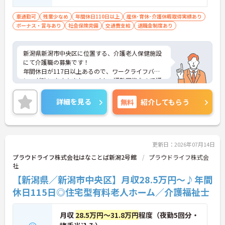
車通勤可
残業少なめ
年間休日110日以上
産休･育休･介護休暇取得実績あり
ボーナス・賞与あり
社会保険完備
交通費支給
退職金制度あり
新潟県新潟市中央区に位置する、介護老人保健施設
にて介護職の募集です！
年間休日が117日以上あるので、ワークライフバラ
ンスが叶います☆また、マイカー通勤可能なので通
勤らくらくです◎
ご興味のある方には、面接対策ポイントなど、さら
詳細を見る
無料
紹介してもらう
に詳細をお話しいたしますのでお気軽にご相談くだ
さい！
更新日：2026年07月14日
プラウドライフ株式会社はなことば新潟2号館
プラウドライフ株式会
社
【新潟県／新潟市中央区】月収28.5万円～♪年間
休日115日◎住宅型有料老人ホーム／介護福祉士
月収
28.5万円～31.8万円
程度（夜勤5回分・