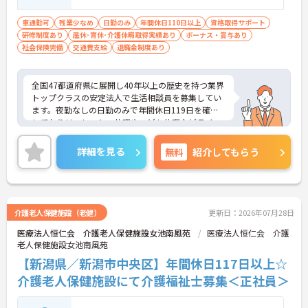
介護保険サービス事業所において、介護職
【主任ケアマネ複数名在籍！手厚いフォロー体制で
員として常勤で5年以上の勤務実績がある者
車通勤可
残業少なめ
日勤のみ
年間休日110日以上
資格取得サポート
未経験やブランクがある方も安心です】
研修制度あり
産休･育休･介護休暇取得実績あり
（合算、通算可） ■経験：相談員業務経験
ボーナス・賞与あり
・困難事例があった際も主任ケアマネジャーと情報
社会保険完備
交通費支給
退職金制度あり
（年数問わず）
共有やケース検討ができ必要に応じて同行訪問など
のサポートを受けられます
・一人ひとりの仕事量や状況に合わせて管理者が新
全国47都道府県に展開し40年以上の歴史を持つ業界
規の受け入れを調整するため業務過多にならず無理
トップクラスの安定法人で生活相談員を募集してい
なく働けます
ます。夜勤なしの日勤のみで年間休日119日を確保
・公的資格取得・自己啓発支援制度が整っており働
しておりリフレッシュ休暇やこども休暇などライフ
きながらケアマネジャーとしてのさらなるスキルア
ステージに合わせた働き方が可能です。処遇改善手
ップを目指せます
当の全額還元や実績最大185万円の賞与に加え配偶
詳細を見る
無料
紹介してもらう
者1万円などの手厚い扶養手当をご用意しています。
【賞与過去実績最大105万円◎大手法人ならではの
独自の福利厚生制度によるお祝い金や宿泊費補助な
充実した待遇や福利厚生が魅力です】
どスタッフの生活を支える制度も充実しています。
・実績最大105万円の賞与やプラン数手当、特定事
髪色やネイルも自由でご自身の個性を大切にしなが
業所加算手当など日々の頑張りがしっかりと給与に
らのびのびと働ける風通しの良い職場です。階層別
介護老人保健施設（老健）
更新日：2026年07月28日
還元されます
研修や資格取得支援制度が整っているため有資格者
・勤続3年以上で対象となる退職金制度や宿泊費補
医療法人恒仁会 介護老人保健施設女池南風苑
医療法人恒仁会 介護
の方がこれまでのご経験を活かしながら将来の管理
助などが受けられる独自の福利厚生制度ツクイPLUS
老人保健施設女池南風苑
職やスペシャリストへと着実にキャリアアップを目
を完備しています
指せるやりがいのある環境です。
【新潟県／新潟市中央区】年間休日117日以上☆
・社内規定の範囲内で髪色や髪型をはじめネイルや
介護老人保健施設にて介護福祉士募集＜正社員＞
まつげエクステが自由であり個性を大切にしながら
★おすすめPOINT★
自分らしく働けます
【ワークライフバランスの充実】
・夜勤なしの日勤のみで年間休日119日を確保 ・リ