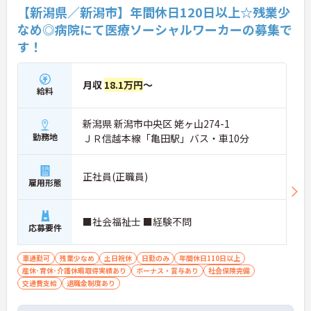
【新潟県／新潟市】年間休日120日以上☆残業少
なめ◎病院にて医療ソーシャルワーカーの募集で
す！
月収
18.1万円
～
給料
新潟県 新潟市中央区 姥ヶ山274-1
勤務地
ＪＲ信越本線「亀田駅」バス・車10分
正社員(正職員)
雇用形態
■社会福祉士 ■経験不問
応募要件
車通勤可
残業少なめ
土日祝休
日勤のみ
年間休日110日以上
産休･育休･介護休暇取得実績あり
ボーナス・賞与あり
社会保険完備
交通費支給
退職金制度あり