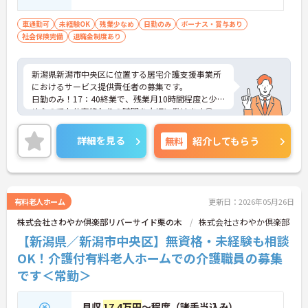
程度 ■一般的なビジネスマナー（電話応
対、メール等）がある方
車通勤可
未経験OK
残業少なめ
日勤のみ
ボーナス・賞与あり
社会保険完備
退職金制度あり
新潟県新潟市中央区に位置する居宅介護支援事業所
におけるサービス提供責任者の募集です。
日勤のみ！17：40終業で、残業月10時間程度と少な
めなのでお仕事終わりの時間を大切に働けます◎
昇給・賞与あり！あなたの頑張りが評価されやすい
ので、お仕事のモチベーションアップにもつながり
詳細を見る
無料
紹介してもらう
ます♪
ご興味のある方には面接ポイントをお伝えしますの
で、お気軽にお問い合わせください！
有料老人ホーム
更新日：2026年05月26日
株式会社さわやか倶楽部リバーサイド栗の木
株式会社さわやか倶楽部
【新潟県／新潟市中央区】無資格・未経験も相談
OK！介護付有料老人ホームでの介護職員の募集
です＜常勤＞
月収
17.4万円
～程度（諸手当込み）