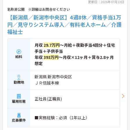
更新日：2026年07月13日
名称非公開 ※詳細はお問合せください
【新潟県／新潟市中央区】4週8休／資格手当1万
円／見守りシステム導入／有料老人ホーム／介護
福祉士
月収
29.7万円
～月給＋夜勤手当4回分＋住宅
手当＋子供手当
給料
年収
393万円
～月収×12ヶ月＋賞与2.8ヶ月
想定
新潟県 新潟市中央区
勤務地
ＪＲ信越本線
正社員(正職員)
雇用形態
■実務経験：必須（1年以上）
応募要件