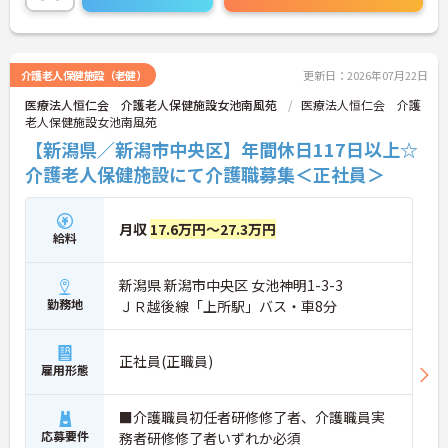
さい！
介護老人保健施設（老健）
更新日：2026年07月22日
医療法人恒仁会 介護老人保健施設女池南風苑
医療法人恒仁会 介護
老人保健施設女池南風苑
【新潟県／新潟市中央区】年間休日117日以上☆
介護老人保健施設にて介護職募集＜正社員＞
月収
17.6万円～27.3万円
給料
新潟県 新潟市中央区 女池神明1-3-3
勤務地
ＪＲ越後線「上所駅」バス・車8分
正社員(正職員)
雇用形態
■介護職員初任者研修修了者、介護職員実
応募要件
務者研修修了者いずれか必須