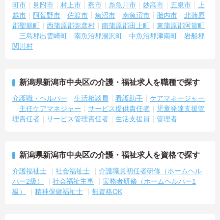
町市
見附市
村上市
燕市
糸魚川市
妙高市
五泉市
上
越市
阿賀野市
佐渡市
魚沼市
南魚沼市
胎内市
北蒲原
郡聖籠町
西蒲原郡弥彦村
南蒲原郡田上町
東蒲原郡阿賀町
三島郡出雲崎町
南魚沼郡湯沢町
中魚沼郡津南町
岩船郡
関川村
新潟県新潟市中央区の介護・福祉求人を職種で探す
介護職・ヘルパー
生活相談員
看護助手
ケアマネージャー
主任ケアマネジャー
サービス提供責任者
児童発達支援管
理責任者
サービス管理責任者
生活支援員
管理者
新潟県新潟市中央区の介護・福祉求人を資格で探す
介護福祉士
社会福祉士
介護職員初任者研修（ホームヘル
パー2級）
社会福祉主事
実務者研修（ホームヘルパー1
級）
精神保健福祉士
無資格OK