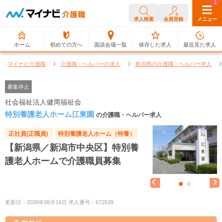
0
1
求人検索
会員登録
メニュー
ホーム
初めての方へ
面談会場一覧
保存した求人
最近見た求人
マイナビ介護職
介護職・ヘルパーの求人
新潟県の介護職・ヘルパー求人
募集停止
社会福祉法人健周福祉会
特別養護老人ホーム江東園
の介護職・ヘルパー求人
正社員(正職員)
特別養護老人ホーム（特養）
【新潟県／新潟市中央区】特別養
護老人ホームで介護職員募集
更新日：2026年06月16日 求人番号：672539