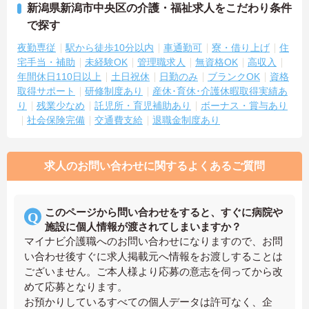
新潟県新潟市中央区の介護・福祉求人をこだわり条件
で探す
夜勤専従
駅から徒歩10分以内
車通勤可
寮・借り上げ
住
宅手当・補助
未経験OK
管理職求人
無資格OK
高収入
年間休日110日以上
土日祝休
日勤のみ
ブランクOK
資格
取得サポート
研修制度あり
産休･育休･介護休暇取得実績あ
り
残業少なめ
託児所・育児補助あり
ボーナス・賞与あり
社会保険完備
交通費支給
退職金制度あり
求人のお問い合わせに関するよくあるご質問
このページから問い合わせをすると、すぐに病院や
施設に個人情報が渡されてしまいますか？
マイナビ介護職へのお問い合わせになりますので、お問
い合わせ後すぐに求人掲載元へ情報をお渡しすることは
ございません。ご本人様より応募の意志を伺ってから改
めて応募となります。
お預かりしているすべての個人データは許可なく、企