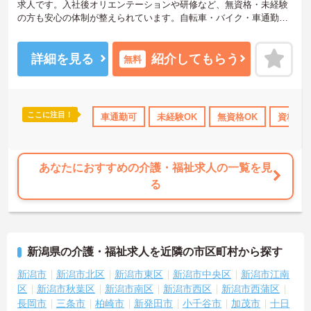
求人です。入社後オリエンテーションや研修など、無資格・未経験
の方も安心の体制が整えられています。自転車・バイク・車通勤が
可能で、ライフスタイルに合わせた通勤方法がお選びいただけま
す。ご興味のある方には、面接対策ポイント等、さらに詳細をお話
ししますのでお気軽にご相談ください！
詳細を見る
紹介してもらう
無料
ここに注目！
上
産休･育休･介護休暇取得実績あり
車通勤可
未経験OK
ボーナス・賞与あり
無資格OK
資格取
社会保
あなたにおすすめの介護・福祉求人の一覧を見
る
新潟県の介護・福祉求人を近隣の市区町村から探す
新潟市
新潟市北区
新潟市東区
新潟市中央区
新潟市江南
区
新潟市秋葉区
新潟市南区
新潟市西区
新潟市西蒲区
長岡市
三条市
柏崎市
新発田市
小千谷市
加茂市
十日