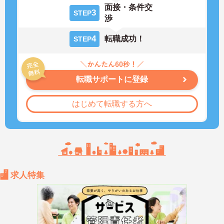
面接・条件交
3
STEP
渉
4
転職成功！
STEP
転職サポートに登録
はじめて転職する方へ
求人特集