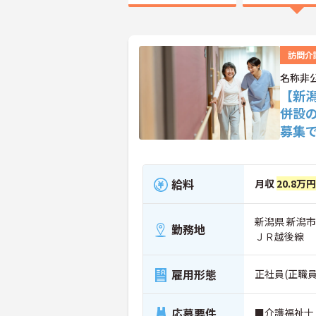
訪問介
名称非
【新
併設
募集
給料
月収
20.8万
新潟県 新潟
勤務地
ＪＲ越後線
雇用形態
正社員(正職員
応募要件
■介護福祉士