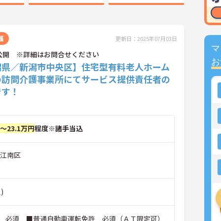
護
更新日：2025年07月03日
マ
公開 ※詳細はお問合せください
お
潟県／新潟市中央区】住宅型有料老人ホーム
の訪問介護事業所にてサービス提供責任者の
です！
円～23.1万円
程度※諸手当込
市江南区
)
 必須 ■普通自動車運転免許 必須（ＡＴ限定可）