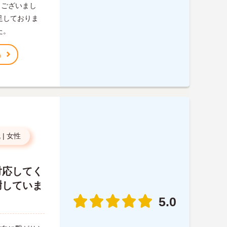
うございまし
足しておりま
た。
る
代
|
女性
対応してく
謝していま
5.0