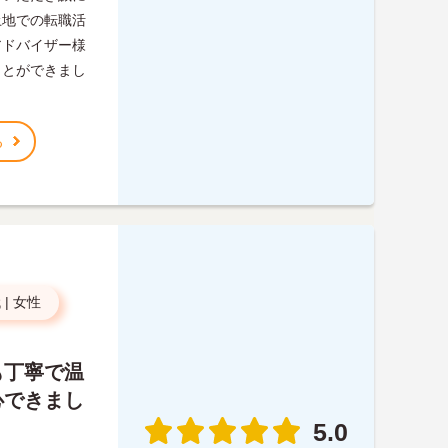
土地での転職活
アドバイザー様
ことができまし
る
代
|
女性
も丁寧で温
心できまし
5.0