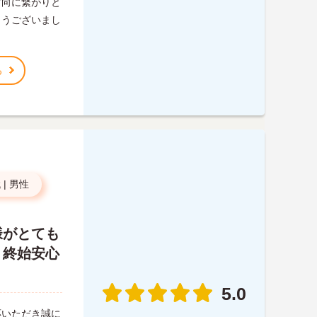
方向に繋がりと
とうございまし
る
代
|
男性
様がとても
、終始安心
5.0
応いただき誠に