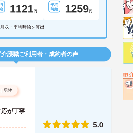
1121
1259
円
円
月収・平均時給を算出
ビ介護職
ご利用者・成約者の声
代
|
男性
対応が丁寧
5.0