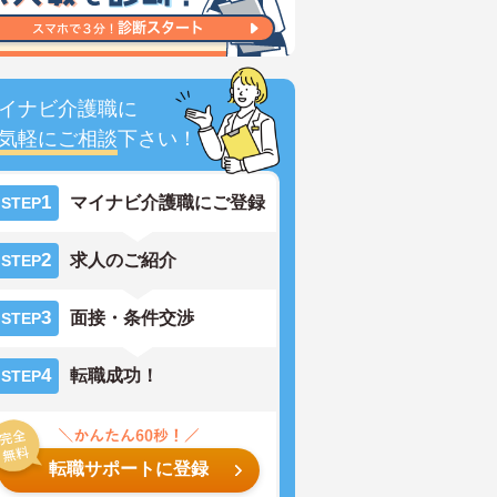
イナビ介護職に
気軽にご相談
下さい！
1
マイナビ介護職にご登録
STEP
2
求人のご紹介
STEP
3
面接・条件交渉
STEP
4
転職成功！
STEP
転職サポートに登録