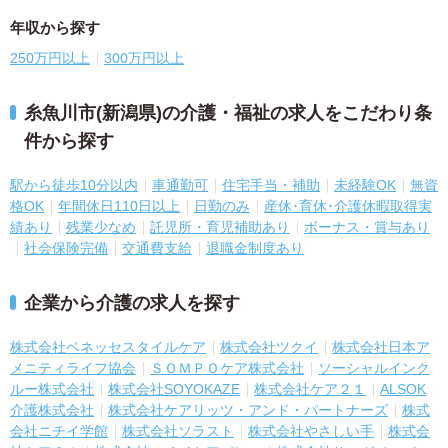
年収から探す
250万円以上
300万円以上
糸魚川市(新潟県)の介護・福祉の求人をこだわり条
件から探す
駅から徒歩10分以内
車通勤可
住宅手当・補助
未経験OK
無資
格OK
年間休日110日以上
日勤のみ
産休･育休･介護休暇取得実
績あり
残業少なめ
託児所・育児補助あり
ボーナス・賞与あり
社会保険完備
交通費支給
退職金制度あり
企業から介護の求人を探す
株式会社ベネッセスタイルケア
株式会社ツクイ
株式会社日本ア
メニティライフ協会
ＳＯＭＰＯケア株式会社
ソーシャルインク
ルー株式会社
株式会社SOYOKAZE
株式会社ケア２１
ALSOK
介護株式会社
株式会社ケアリッツ・アンド・パートナーズ
株式
会社ニチイ学館
株式会社ソラスト
株式会社やさしい手
株式会