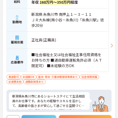
給料
年収
268万円～350万円
程度
新潟県 糸魚川市 南押上１－３－１１
ＪＲ大糸線(南小谷－糸魚川)「糸魚川駅」徒
勤務地
歩20分
正社員(正職員)
雇用形態
■社会福祉士又は社会福祉主事任用資格を
お持ちの方 ■通自動車運転免許必須（ＡＴ
応募要件
限定可） ■未経験の方OK
車通勤可
未経験OK
産休･育休･介護休暇取得実績あり
社会保険完備
交通費支給
退職金制度あり
新潟県糸魚川市にあるショートステイにて生活相談
員のお仕事です。あなたの経験やスキルを活かし
て、高齢者の皆さまが安心して過ごせる空間づくり
にチャレンジしてみませんか？ご興味ある方には、
面接対策ポイントなど、さらに詳細をお話しいたし