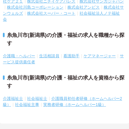
社ケア２１
株式会社ニチイケアパレス
株式会社サンガジャパン
株式会社川島コーポレーション
株式会社アンビス
株式会社サ
ンウェルズ
株式会社スーパー・コート
社会福祉法人ノテ福祉
会
糸魚川市(新潟県)の介護・福祉の求人を職種から探
す
介護職・ヘルパー
生活相談員
看護助手
ケアマネージャー
サ
ービス提供責任者
糸魚川市(新潟県)の介護・福祉の求人を資格から探
す
介護福祉士
社会福祉士
介護職員初任者研修（ホームヘルパー2
級）
社会福祉主事
実務者研修（ホームヘルパー1級）