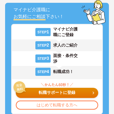
マイナビ介護職に
お気軽にご相談
下さい！
マイナビ介護
1
STEP
職にご登録
2
求人のご紹介
STEP
面接・条件交
3
STEP
渉
4
転職成功！
STEP
転職サポートに登録
はじめて転職する方へ