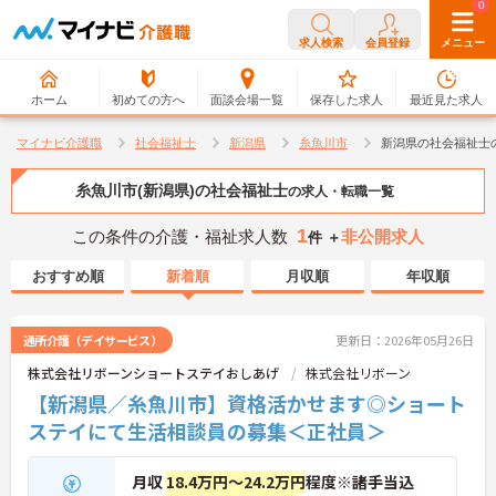
0
0
求人検索
会員登録
メニュー
ホーム
初めての方へ
面談会場一覧
保存した求人
最近見た求人
マイナビ介護職
社会福祉士
新潟県
糸魚川市
新潟県の社会福祉士
糸魚川市(新潟県)の社会福祉士
の求人・転職一覧
1
この条件の介護・福祉求人数
非公開求人
件 ＋
おすすめ順
新着順
月収順
年収順
通所介護（デイサービス）
更新日：2026年05月26日
株式会社リボーンショートステイおしあげ
株式会社リボーン
【新潟県／糸魚川市】資格活かせます◎ショート
ステイにて生活相談員の募集＜正社員＞
月収
18.4万円～24.2万円
程度※諸手当込