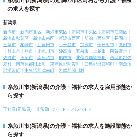
糸魚川市(新潟県)の近隣の市区町村から介護・福祉
の求人を探す
新潟県
新潟市
新潟市北区
新潟市東区
新潟市中央区
新潟市江南区
新潟市秋葉区
新潟市南区
新潟市西区
新潟市西蒲区
長岡市
三条市
柏崎市
新発田市
小千谷市
加茂市
十日町市
見附市
村上市
燕市
糸魚川市
妙高市
五泉市
上越市
阿賀野市
佐渡市
魚沼市
南魚沼市
胎内市
北蒲原郡聖籠町
西蒲原郡弥
彦村
南蒲原郡田上町
東蒲原郡阿賀町
三島郡出雲崎町
南魚沼
郡湯沢町
中魚沼郡津南町
岩船郡関川村
糸魚川市(新潟県)の介護・福祉の求人を雇用形態か
ら探す
正社員(正職員)
非常勤・パート・アルバイト
糸魚川市(新潟県)の介護・福祉の求人を施設業態か
ら探す