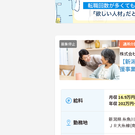
募集停止
通所介
株式会
【新
援事
月収
16.9万
給料
年収
202万円
新潟県 糸魚川市
勤務地
ＪＲ大糸線(