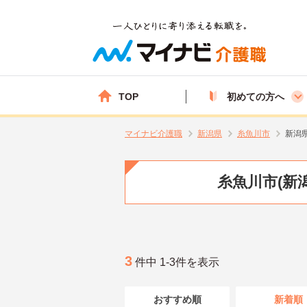
TOP
初めての方へ
マイナビ介護職
新潟県
糸魚川市
新潟
糸魚川市(新
3
件中 1-3件を表示
おすすめ順
新着順