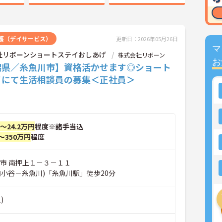
護（デイサービス）
更新日：2026年05月26日
マ
社リボーンショートステイおしあげ
株式会社リボーン
お
潟県／糸魚川市】資格活かせます◎ショート
イにて生活相談員の募集＜正社員＞
円～24.2万円
程度※諸手当込
～350万円
程度
川市 南押上１－３－１１
南小谷－糸魚川)「糸魚川駅」徒歩20分
)