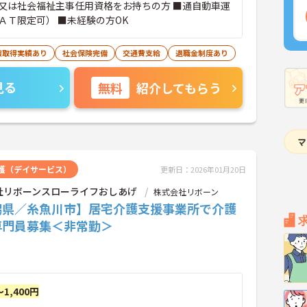
又は社会福祉主事任用資格をお持ちの方 ■通自動車運
ＡＴ限定可） ■未経験の方OK
暇取得実績あり
社会保険完備
交通費支給
退職金制度あり
見る
無料
紹介してもらう
護（デイサービス）
更新日：2026年01月20日
社リボーンスローライフおしあげ
株式会社リボーン
潟県／糸魚川市】居宅介護支援事業所で介護
専門員募集＜非常勤＞
～1,400円