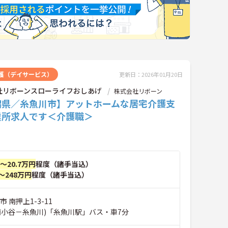
護（デイサービス）
更新日：2026年01月20日
社リボーンスローライフおしあげ
株式会社リボーン
潟県／糸魚川市】アットホームな居宅介護支
業所求人です＜介護職＞
円～20.7万円
程度（諸手当込）
～248万円
程度（諸手当込）
 南押上1-3-11
南小谷－糸魚川)「糸魚川駅」バス・車7分