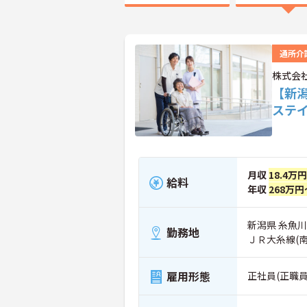
通所介
株式会
【新
ステ
月収
18.4万
給料
年収
268万円
新潟県 糸魚
勤務地
ＪＲ大糸線(
雇用形態
正社員(正職員