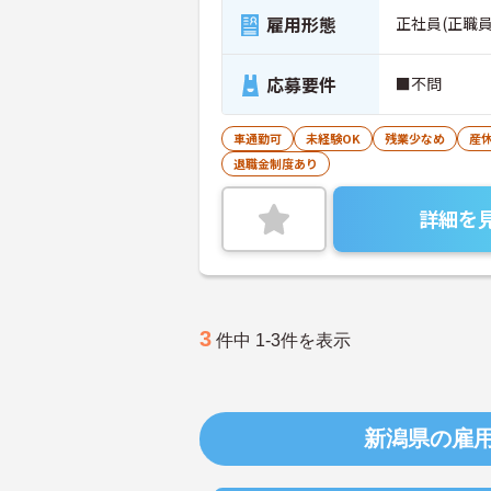
雇用形態
正社員(正職員
応募要件
■不問
車通勤可
未経験OK
残業少なめ
産
退職金制度あり
詳細を
3
件中 1-3件を表示
新潟県の雇