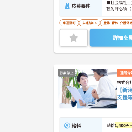
■社会福祉士
応募要件
転免許必須（
車通勤可
未経験OK
産休･育休･介護休
詳細を
募集停止
通所介
株式会
【新
支援
給料
時給
1,400円