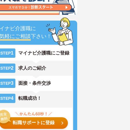
イナビ介護職に
気軽にご相談
下さい！
1
マイナビ介護職にご登録
STEP
2
求人のご紹介
STEP
3
面接・条件交渉
STEP
4
転職成功！
STEP
転職サポートに登録