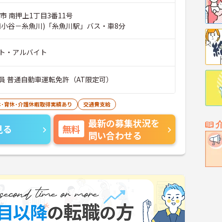
市 南押上1丁目3番11号
南小谷－糸魚川)「糸魚川駅」バス・車8分
ト・アルバイト
員 普通自動車運転免許（AT限定可）
休･育休･介護休暇取得実績あり
交通費支給
最新の募集状況を
見る
無料
問い合わせる