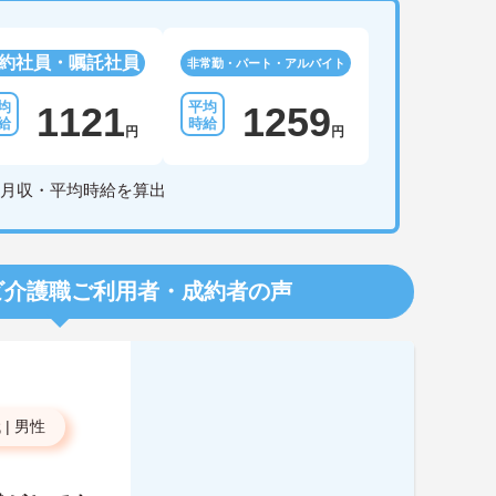
約社員・嘱託社員
非常勤・パート・アルバイト
1121
1259
円
円
月収・平均時給を算出
ビ介護職
ご利用者・成約者の声
代
|
男性