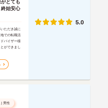
様がとても
、終始安心
5.0
応いただき誠に
土地での転職活
アドバイザー様
ことができまし
る
代
|
男性