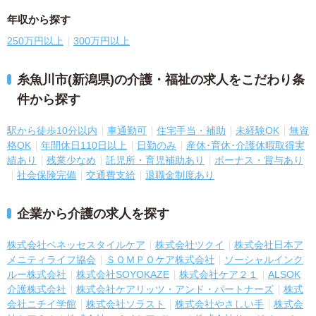
年収から探す
250万円以上
300万円以上
糸魚川市(新潟県)の介護・福祉の求人をこだわり条
件から探す
駅から徒歩10分以内
車通勤可
住宅手当・補助
未経験OK
無資
格OK
年間休日110日以上
日勤のみ
産休･育休･介護休暇取得実
績あり
残業少なめ
託児所・育児補助あり
ボーナス・賞与あり
社会保険完備
交通費支給
退職金制度あり
企業から介護の求人を探す
株式会社ベネッセスタイルケア
株式会社ツクイ
株式会社日本ア
メニティライフ協会
ＳＯＭＰＯケア株式会社
ソーシャルインク
ルー株式会社
株式会社SOYOKAZE
株式会社ケア２１
ALSOK
介護株式会社
株式会社ケアリッツ・アンド・パートナーズ
株式
会社ニチイ学館
株式会社ソラスト
株式会社やさしい手
株式会