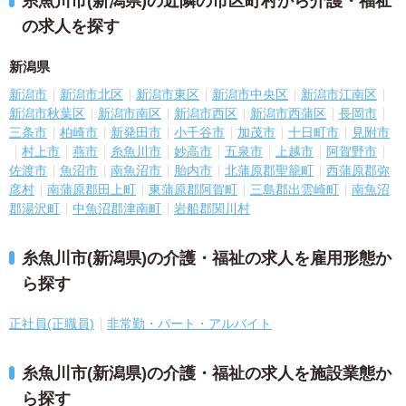
糸魚川市(新潟県)の近隣の市区町村から介護・福祉
の求人を探す
新潟県
新潟市
新潟市北区
新潟市東区
新潟市中央区
新潟市江南区
新潟市秋葉区
新潟市南区
新潟市西区
新潟市西蒲区
長岡市
三条市
柏崎市
新発田市
小千谷市
加茂市
十日町市
見附市
村上市
燕市
糸魚川市
妙高市
五泉市
上越市
阿賀野市
佐渡市
魚沼市
南魚沼市
胎内市
北蒲原郡聖籠町
西蒲原郡弥
彦村
南蒲原郡田上町
東蒲原郡阿賀町
三島郡出雲崎町
南魚沼
郡湯沢町
中魚沼郡津南町
岩船郡関川村
糸魚川市(新潟県)の介護・福祉の求人を雇用形態か
ら探す
正社員(正職員)
非常勤・パート・アルバイト
糸魚川市(新潟県)の介護・福祉の求人を施設業態か
ら探す