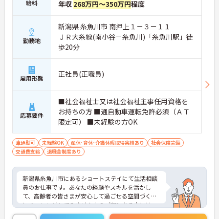
給料
年収
268万円～350万円
程度
新潟県 糸魚川市 南押上１－３－１１
ＪＲ大糸線(南小谷－糸魚川)「糸魚川駅」徒
勤務地
歩20分
正社員(正職員)
雇用形態
■社会福祉士又は社会福祉主事任用資格を
お持ちの方 ■通自動車運転免許必須（ＡＴ
応募要件
限定可） ■未経験の方OK
車通勤可
未経験OK
産休･育休･介護休暇取得実績あり
社会保険完備
交通費支給
退職金制度あり
新潟県糸魚川市にあるショートステイにて生活相談
員のお仕事です。あなたの経験やスキルを活かし
て、高齢者の皆さまが安心して過ごせる空間づくり
にチャレンジしてみませんか？ご興味ある方には、
面接対策ポイントなど、さらに詳細をお話しいたし