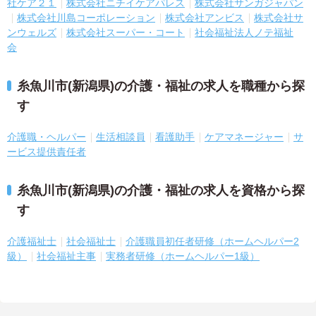
社ケア２１
株式会社ニチイケアパレス
株式会社サンガジャパン
株式会社川島コーポレーション
株式会社アンビス
株式会社サ
ンウェルズ
株式会社スーパー・コート
社会福祉法人ノテ福祉
会
糸魚川市(新潟県)の介護・福祉の求人を職種から探
す
介護職・ヘルパー
生活相談員
看護助手
ケアマネージャー
サ
ービス提供責任者
糸魚川市(新潟県)の介護・福祉の求人を資格から探
す
介護福祉士
社会福祉士
介護職員初任者研修（ホームヘルパー2
級）
社会福祉主事
実務者研修（ホームヘルパー1級）