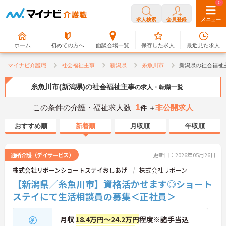
0
0
求人検索
会員登録
メニュー
ホーム
初めての方へ
面談会場一覧
保存した求人
最近見た求人
マイナビ介護職
社会福祉主事
新潟県
糸魚川市
新潟県の社会福祉
糸魚川市(新潟県)の社会福祉主事
の求人・転職一覧
1
この条件の介護・福祉求人数
非公開求人
件 ＋
おすすめ順
新着順
月収順
年収順
通所介護（デイサービス）
更新日：2026年05月26日
株式会社リボーンショートステイおしあげ
株式会社リボーン
【新潟県／糸魚川市】資格活かせます◎ショート
ステイにて生活相談員の募集＜正社員＞
月収
18.4万円～24.2万円
程度※諸手当込