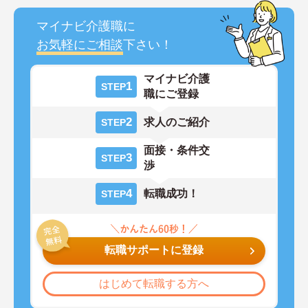
マイナビ介護職に
お気軽にご相談
下さい！
マイナビ介護
1
STEP
職にご登録
2
求人のご紹介
STEP
面接・条件交
3
STEP
渉
4
転職成功！
STEP
転職サポートに登録
はじめて転職する方へ