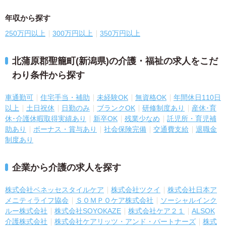
年収から探す
250万円以上
300万円以上
350万円以上
北蒲原郡聖籠町(新潟県)の介護・福祉の求人をこだ
わり条件から探す
車通勤可
住宅手当・補助
未経験OK
無資格OK
年間休日110日
以上
土日祝休
日勤のみ
ブランクOK
研修制度あり
産休･育
休･介護休暇取得実績あり
新卒OK
残業少なめ
託児所・育児補
助あり
ボーナス・賞与あり
社会保険完備
交通費支給
退職金
制度あり
企業から介護の求人を探す
株式会社ベネッセスタイルケア
株式会社ツクイ
株式会社日本ア
メニティライフ協会
ＳＯＭＰＯケア株式会社
ソーシャルインク
ルー株式会社
株式会社SOYOKAZE
株式会社ケア２１
ALSOK
介護株式会社
株式会社ケアリッツ・アンド・パートナーズ
株式