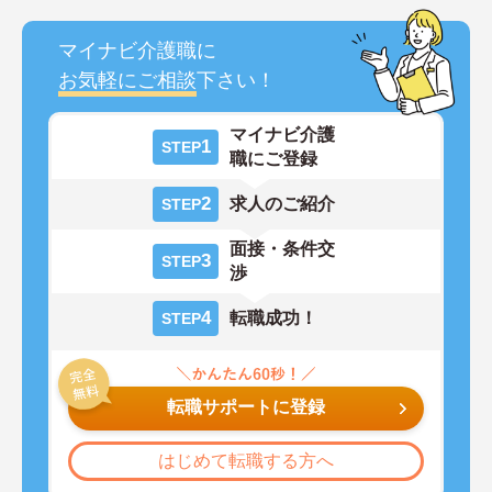
マイナビ介護職に
お気軽にご相談
下さい！
マイナビ介護
1
STEP
職にご登録
2
求人のご紹介
STEP
面接・条件交
3
STEP
渉
4
転職成功！
STEP
転職サポートに登録
はじめて転職する方へ