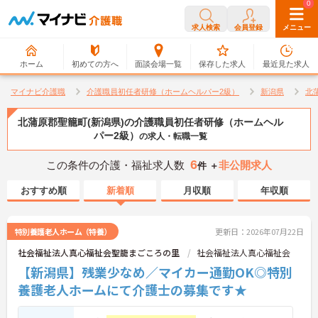
0
0
求人検索
会員登録
メニュー
ホーム
初めての方へ
面談会場一覧
保存した求人
最近見た求人
マイナビ介護職
介護職員初任者研修（ホームヘルパー2級）
新潟県
北
北蒲原郡聖籠町(新潟県)の介護職員初任者研修（ホームヘル
パー2級）
の求人・転職一覧
6
この条件の介護・福祉求人数
非公開求人
件 ＋
おすすめ順
新着順
月収順
年収順
特別養護老人ホーム（特養）
更新日：2026年07月22日
社会福祉法人真心福祉会聖籠まごころの里
社会福祉法人真心福祉会
【新潟県】残業少なめ／マイカー通勤OK◎特別
養護老人ホームにて介護士の募集です★