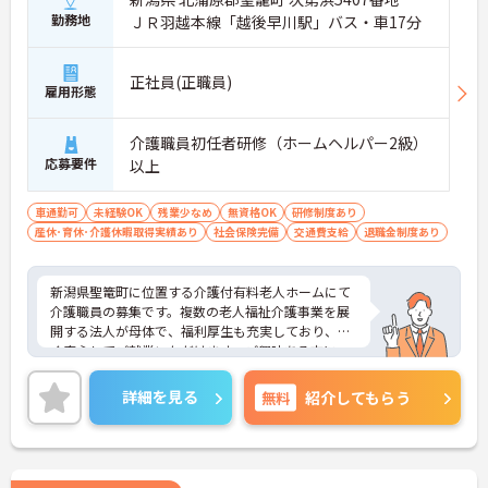
勤務地
ＪＲ羽越本線「越後早川駅」バス・車17分
正社員(正職員)
雇用形態
介護職員初任者研修（ホームヘルパー2級）
応募要件
以上
車通勤可
未経験OK
残業少なめ
無資格OK
研修制度あり
産休･育休･介護休暇取得実績あり
社会保険完備
交通費支給
退職金制度あり
新潟県聖篭町に位置する介護付有料老人ホームにて
介護職員の募集です。複数の老人福祉介護事業を展
開する法人が母体で、福利厚生も充実しており、長
く安心してご就業いただけます。ご興味ある方に
は、面接対策ポイントなど、詳細をお話しいたしま
すのでお気軽にご相談ください。
詳細を見る
無料
紹介してもらう