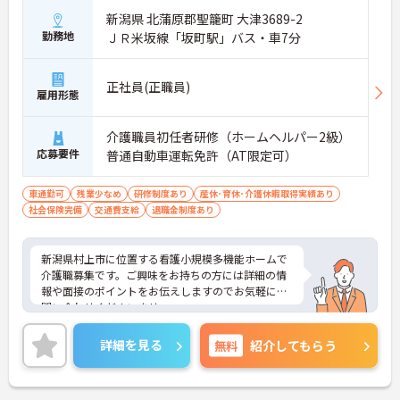
新潟県 北蒲原郡聖籠町 大津3689-2
勤務地
ＪＲ米坂線「坂町駅」バス・車7分
正社員(正職員)
雇用形態
介護職員初任者研修（ホームヘルパー2級）
応募要件
普通自動車運転免許（AT限定可）
車通勤可
残業少なめ
研修制度あり
産休･育休･介護休暇取得実績あり
社会保険完備
交通費支給
退職金制度あり
新潟県村上市に位置する看護小規模多機能ホームで
介護職募集です。ご興味をお持ちの方には詳細の情
報や面接のポイントをお伝えしますのでお気軽にお
問い合わせくださいませ。
詳細を見る
無料
紹介してもらう