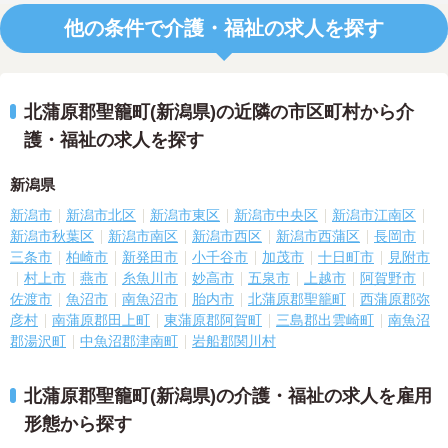
他の条件で介護・福祉の求人を探す
北蒲原郡聖籠町(新潟県)の近隣の市区町村から介
護・福祉の求人を探す
新潟県
新潟市
新潟市北区
新潟市東区
新潟市中央区
新潟市江南区
新潟市秋葉区
新潟市南区
新潟市西区
新潟市西蒲区
長岡市
三条市
柏崎市
新発田市
小千谷市
加茂市
十日町市
見附市
村上市
燕市
糸魚川市
妙高市
五泉市
上越市
阿賀野市
佐渡市
魚沼市
南魚沼市
胎内市
北蒲原郡聖籠町
西蒲原郡弥
彦村
南蒲原郡田上町
東蒲原郡阿賀町
三島郡出雲崎町
南魚沼
郡湯沢町
中魚沼郡津南町
岩船郡関川村
北蒲原郡聖籠町(新潟県)の介護・福祉の求人を雇用
形態から探す