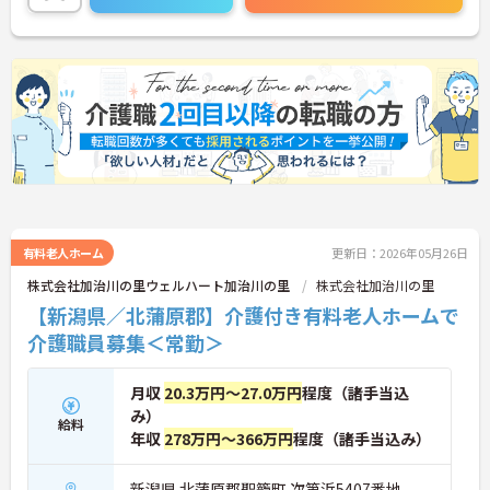
のストレスが少ないのも嬉しいポイントです！
ご興味ある方には、面接対策ポイントなど、さらに
詳細をお話しいたしますのでお気軽にご相談くださ
い。
有料老人ホーム
更新日：2026年05月26日
株式会社加治川の里ウェルハート加治川の里
株式会社加治川の里
【新潟県／北蒲原郡】介護付き有料老人ホームで
介護職員募集＜常勤＞
月収
20.3万円～27.0万円
程度（諸手当込
み）
給料
年収
278万円～366万円
程度（諸手当込み）
新潟県 北蒲原郡聖籠町 次第浜5407番地