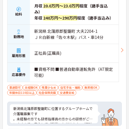
月収
20.0万円～23.0万円
程度（諸手当込
み）
給料
年収
240万円～290万円
程度（諸手当込み）
新潟県 北蒲原郡聖籠町 大夫2204-1
勤務地
ＪＲ白新線「佐々木駅」バス・車14分
正社員(正職員)
雇用形態
■資格不問 ■普通自動車運転免許（AT限定
応募要件
可能）
車通勤可
未経験OK
残業少なめ
住宅手当・補助
無資格OK
年間休日110日以上
社会保険完備
交通費支給
新潟県北蒲原郡聖籠町に位置するグループホームで
介護職募集です
。未経験の方でも研修指導員の方からの研修がござ
いますので、安心してご就業いただけます。ご興味