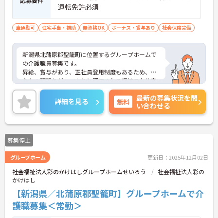
応募要件
運転免許必須
車通勤可
住宅手当・補助
無資格OK
ボーナス・賞与あり
社会保険完備
新潟県北蒲原郡聖籠町に位置するグループホームで
の介護職員募集です。
昇給、賞与があり、正社員登用制度もあるため、あ
なたの頑張りがしっかりと評価される環境でお仕事
できます！
最新の募集状況を問
完全週休2日制を導入しているため、ワークライフ
詳細を見る
無料
い合わせる
バランスを整えやすいです！
ご興味のある方は面接のポイントをお伝えしますの
で、お気軽にお問い合わせください。
募集停止
グループホーム
更新日：2025年12月02日
社会福祉法人彩のかけはしグループホームせいろう
社会福祉法人彩の
かけはし
【新潟県／北蒲原郡聖籠町】グループホームで介
護職募集＜常勤＞