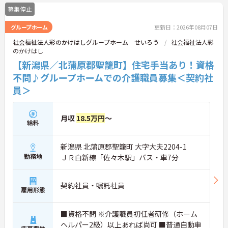
募集停止
グループホーム
更新日：2026年08月07日
社会福祉法人彩のかけはしグループホーム せいろう
社会福祉法人彩
のかけはし
【新潟県／北蒲原郡聖籠町】住宅手当あり！資格
不問♪グループホームでの介護職員募集＜契約社
員＞
月収
18.5万円
～
給料
新潟県 北蒲原郡聖籠町 大字大夫2204-1
勤務地
ＪＲ白新線「佐々木駅」バス・車7分
契約社員・嘱託社員
雇用形態
■資格不問 ※介護職員初任者研修（ホーム
ヘルパー2級）以上あれば尚可 ■普通自動車