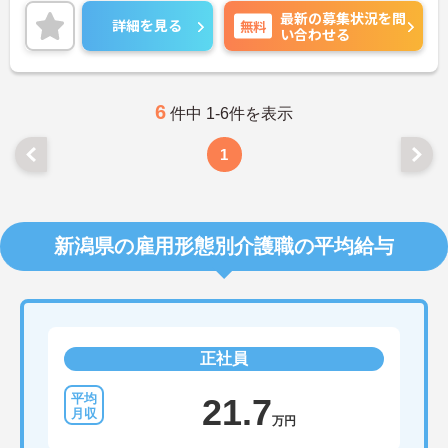
をお持ちの方には詳細の情報や面接のポイントをお
最新の募集状況を問
伝えしますのでお気軽にお問い合わせくださいま
詳細を見る
無料
い合わせる
せ。
6
件中 1-6件を表示
1
新潟県の雇用形態別介護職の平均給与
正社員
21.7
万円