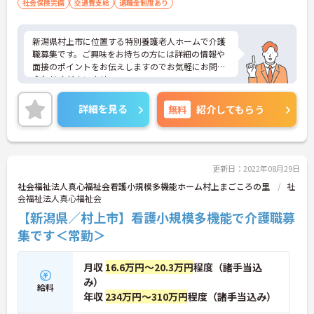
社会保険完備
交通費支給
退職金制度あり
新潟県村上市に位置する特別養護老人ホームで介護
職募集です。ご興味をお持ちの方には詳細の情報や
面接のポイントをお伝えしますのでお気軽にお問い
合わせくださいませ。
詳細を見る
無料
紹介してもらう
更新日：2022年08月29日
社会福祉法人真心福祉会看護小規模多機能ホーム村上まごころの里
社
会福祉法人真心福祉会
【新潟県／村上市】看護小規模多機能で介護職募
集です＜常勤＞
月収
16.6万円～20.3万円
程度（諸手当込
み）
給料
年収
234万円～310万円
程度（諸手当込み）