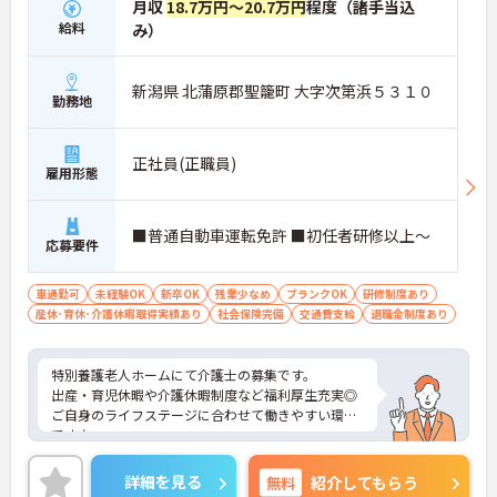
月収
18.7万円～20.7万円
程度（諸手当込
給料
み）
新潟県 北蒲原郡聖籠町 大字次第浜５３１０
勤務地
正社員(正職員)
雇用形態
■普通自動車運転免許 ■初任者研修以上～
応募要件
車通勤可
未経験OK
新卒OK
残業少なめ
ブランクOK
研修制度あり
産休･育休･介護休暇取得実績あり
社会保険完備
交通費支給
退職金制度あり
特別養護老人ホームにて介護士の募集です。
出産・育児休暇や介護休暇制度など福利厚生充実◎
ご自身のライフステージに合わせて働きやすい環境
です♪
残業少なめなので出勤日でもプライベートの時間を
確保して頂けますよ◎
詳細を見る
無料
紹介してもらう
またマイカー通勤OK 無料駐車場完備なので、通勤