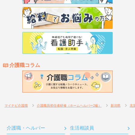
介護職コラム
マイナビ介護職
介護職員初任者研修（ホームヘルパー2級）
新潟県
北
介護職・ヘルパー
生活相談員