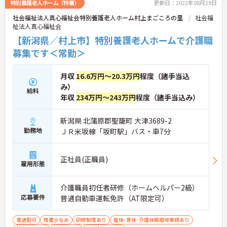
特別養護老人ホーム（特養）
更新日：2022年08月29日
社会福祉法人真心福祉会特別養護老人ホーム村上まごころの里
社会福
祉法人真心福祉会
【新潟県／村上市】特別養護老人ホームで介護職
募集です＜常勤＞
月収
16.6万円～20.3万円
程度（諸手当込
み）
給料
年収
234万円～243万円
程度（諸手当込み）
新潟県 北蒲原郡聖籠町 大津3689-2
勤務地
ＪＲ米坂線「坂町駅」バス・車7分
正社員(正職員)
雇用形態
介護職員初任者研修（ホームヘルパー2級）
応募要件
普通自動車運転免許（AT限定可）
車通勤可
残業少なめ
研修制度あり
産休･育休･介護休暇取得実績あり