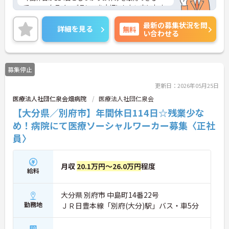
で、ワークライフバランスを大切にしたい方におす
すめです。
最新の募集状況を問
日勤のみで残業は月平均2時間程度ですので、勤務
詳細を見る
無料
い合わせる
終了後の予定も立てやすいです。
ご興味のある方には、面接対策ポイントなど、さら
に詳細をお話しいたしますのでお気軽にご相談くだ
さい！
募集停止
更新日：2026年05月25日
医療法人社団仁泉会畑病院
医療法人社団仁泉会
【大分県／別府市】年間休日114日☆残業少な
め！病院にて医療ソーシャルワーカー募集〈正社
員〉
月収
20.1万円～26.0万円
程度
給料
大分県 別府市 中島町14番22号
勤務地
ＪＲ日豊本線「別府(大分)駅」バス・車5分