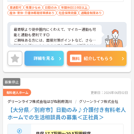
車通勤可
残業少なめ
日勤のみ
年間休日110日以上
産休･育休･介護休暇取得実績あり
社会保険完備
退職金制度あり
最寄駅より徒歩圏内にくわえて、マイカー通勤も可
能と通勤も便利です◎
ご興味ある方には、面接対策ポイントなど、さらに
詳細をお話しいたしますのでお気軽にご相談くださ
い！
詳細を見る
無料
紹介してもらう
募集停止
有料老人ホーム
更新日：2026年06月02日
グリーンライフ株式会社はぴね別府流川
グリーンライフ株式会社
【大分県／別府市】日勤のみ♪介護付き有料老人
ホームでの生活相談員の募集＜正社員＞
月収
17.7万円～20.5万円
程度