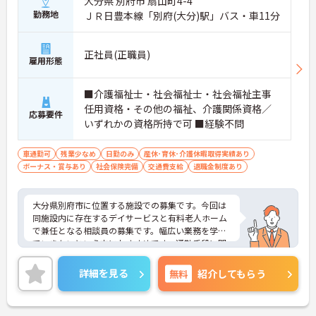
大分県 別府市 扇山町4-4
勤務地
ＪＲ日豊本線「別府(大分)駅」バス・車11分
正社員(正職員)
雇用形態
■介護福祉士・社会福祉士・社会福祉主事
任用資格・その他の福祉、介護関係資格／
応募要件
いずれかの資格所持で可 ■経験不問
車通勤可
残業少なめ
日勤のみ
産休･育休･介護休暇取得実績あり
ボーナス・賞与あり
社会保険完備
交通費支給
退職金制度あり
大分県別府市に位置する施設での募集です。今回は
同施設内に存在するデイサービスと有料老人ホーム
で兼任となる相談員の募集です。幅広い業務を学ん
でいきたいという方におすすめです。通勤手段に関
しても車通勤が可能なため安心です。月の平均残業
時間も1時間程度とプライベートの時間も確保しや
詳細を見る
無料
紹介してもらう
すいです。ご興味のある方には面接のポイントをお
伝えしますので、お気軽にお問い合わせください。