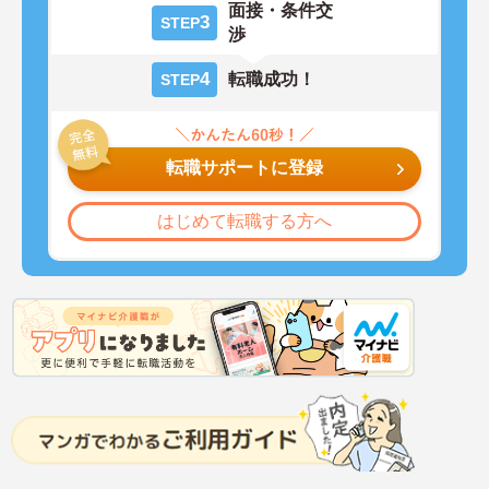
面接・条件交
3
STEP
渉
4
転職成功！
STEP
転職サポートに登録
はじめて転職する方へ