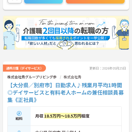
通所介護（デイサービス）
更新日：2026年05月25日
株式会社秀グループリビング歩
株式会社秀
【大分県／別府市】日勤求人♪残業月平均1時間
◎デイサービスと有料老人ホームの兼任相談員募
集《正社員》
月収
18.5万円～18.5万円
程度
給料