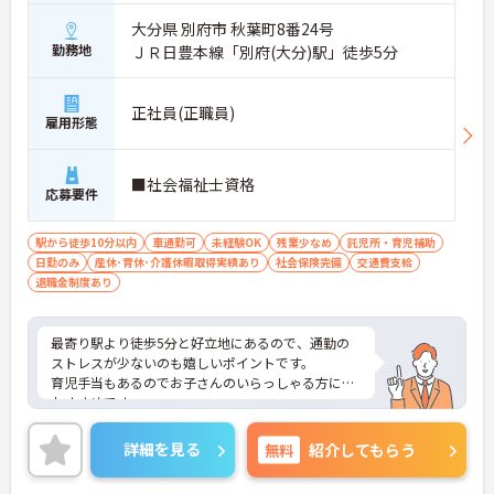
大分県 別府市 秋葉町8番24号
勤務地
ＪＲ日豊本線「別府(大分)駅」徒歩5分
正社員(正職員)
雇用形態
■社会福祉士資格
応募要件
駅から徒歩10分以内
車通勤可
未経験OK
残業少なめ
託児所・育児補助
日勤のみ
産休･育休･介護休暇取得実績あり
社会保険完備
交通費支給
退職金制度あり
最寄り駅より徒歩5分と好立地にあるので、通勤の
ストレスが少ないのも嬉しいポイントです。
育児手当もあるのでお子さんのいらっしゃる方にも
おすすめです。
ご興味がある方には、面接対策ポイントなど、さら
に詳細をお話しいたしますのでお気軽にご相談くだ
詳細を見る
無料
紹介してもらう
さい。