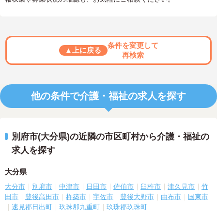
条件を変更して
▲上に戻る
再検索
他の条件で介護・福祉の求人を探す
別府市(大分県)の近隣の市区町村から介護・福祉の
求人を探す
大分県
大分市
別府市
中津市
日田市
佐伯市
臼杵市
津久見市
竹
田市
豊後高田市
杵築市
宇佐市
豊後大野市
由布市
国東市
速見郡日出町
玖珠郡九重町
玖珠郡玖珠町