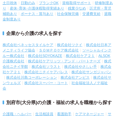
土日祝休
日勤のみ
ブランクOK
資格取得サポート
研修制度あ
り
産休･育休･介護休暇取得実績あり
残業少なめ
託児所・育児
補助あり
ボーナス・賞与あり
社会保険完備
交通費支給
退職
金制度あり
企業から介護の求人を探す
株式会社ベネッセスタイルケア
株式会社ツクイ
株式会社日本ア
メニティライフ協会
ＳＯＭＰＯケア株式会社
ソーシャルインク
ルー株式会社
株式会社SOYOKAZE
株式会社ケア２１
ALSOK
介護株式会社
株式会社ケアリッツ・アンド・パートナーズ
株式
会社ニチイ学館
株式会社ソラスト
株式会社やさしい手
株式会
社ケア２１
株式会社ニチイケアパレス
株式会社サンガジャパン
株式会社川島コーポレーション
株式会社アンビス
株式会社サ
ンウェルズ
株式会社スーパー・コート
社会福祉法人ノテ福祉
会
別府市(大分県)の介護・福祉の求人を職種から探す
介護職・ヘルパー
生活相談員
看護助手
ケアマネージャー
サ