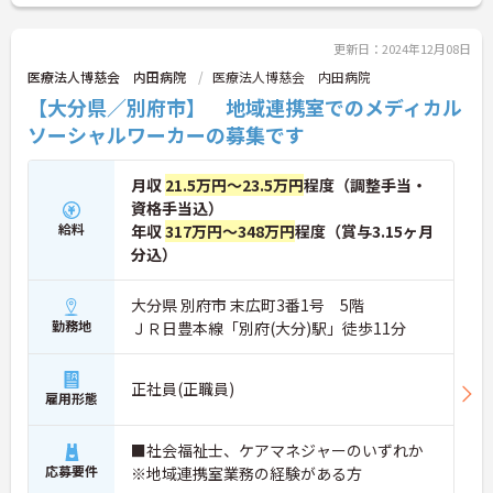
更新日：2024年12月08日
医療法人博慈会 内田病院
医療法人博慈会 内田病院
【大分県／別府市】 地域連携室でのメディカル
ソーシャルワーカーの募集です
月収
21.5万円～23.5万円
程度（調整手当・
資格手当込）
給料
年収
317万円～348万円
程度（賞与3.15ヶ月
分込）
大分県 別府市 末広町3番1号 5階
勤務地
ＪＲ日豊本線「別府(大分)駅」徒歩11分
正社員(正職員)
雇用形態
■社会福祉士、ケアマネジャーのいずれか
応募要件
※地域連携室業務の経験がある方