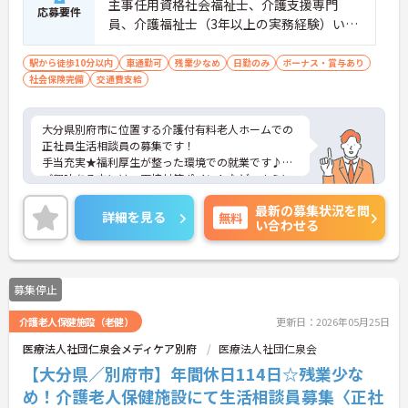
主事任用資格社会福祉士、介護支援専門
応募要件
員、介護福祉士（3年以上の実務経験）いず
れか必須■普通自動車免許必須（AT限定
可）
駅から徒歩10分以内
車通勤可
残業少なめ
日勤のみ
ボーナス・賞与あり
社会保険完備
交通費支給
大分県別府市に位置する介護付有料老人ホームでの
正社員生活相談員の募集です！
手当充実★福利厚生が整った環境での就業です♪
ご興味ある方には、面接対策ポイントなど、さらに
詳細をお話しいたしますのでお気軽にご相談くださ
最新の募集状況を問
い。
詳細を見る
無料
い合わせる
募集停止
介護老人保健施設（老健）
更新日：2026年05月25日
医療法人社団仁泉会メディケア別府
医療法人社団仁泉会
【大分県／別府市】年間休日114日☆残業少な
め！介護老人保健施設にて生活相談員募集〈正社