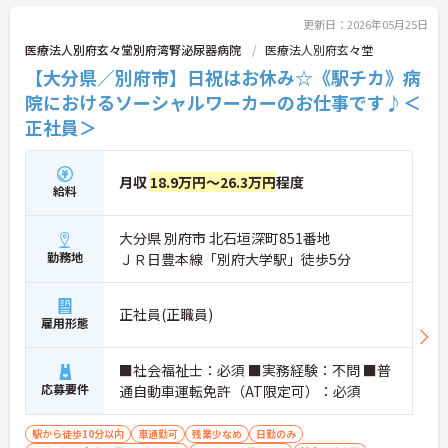
更新日：2026年05月25日
医療法人別府玄々堂別府湾腎泌尿器病院
医療法人別府玄々堂
【大分県／別府市】日祝はお休み☆《駅チカ》病
院におけるソーシャルワーカーのお仕事です♪＜
正社員＞
月収
18.9万円～26.3万円
程度
給料
大分県 別府市 北石垣深町851番地
勤務地
ＪＲ日豊本線「別府大学駅」徒歩5分
正社員(正職員)
雇用形態
■社会福祉士：必須 ■実務経験：不問 ■普
応募要件
通自動車運転免許（AT限定可）：必須
駅から徒歩10分以内
車通勤可
残業少なめ
日勤のみ