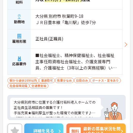
給料
大分県 別府市 秋葉町9-18
勤務地
ＪＲ日豊本線「亀川駅」徒歩7分
正社員(正職員)
雇用形態
■社会福祉士、精神保健福祉士、社会福祉
主事任用資格社会福祉士、介護支援専門
応募要件
員、介護福祉士（3年以上の実務経験）いず
れか必須■普通自動車免許必須（AT限定
可）
駅から徒歩10分以内
車通勤可
残業少なめ
日勤のみ
ボーナス・賞与あり
社会保険完備
交通費支給
大分県別府市に位置する介護付有料老人ホームでの
正社員生活相談員の募集です！
手当充実★福利厚生が整った環境での就業です♪
ご興味ある方には、面接対策ポイントなど、さらに
詳細をお話しいたしますのでお気軽にご相談くださ
最新の募集状況を問
い。
詳細を見る
無料