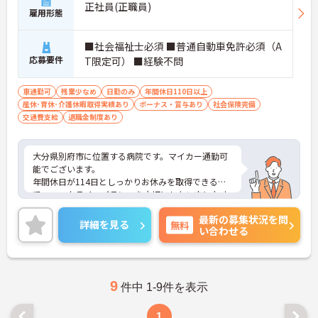
正社員(正職員)
雇用形態
■社会福祉士必須 ■普通自動車免許必須（A
応募要件
T限定可） ■経験不問
車通勤可
残業少なめ
日勤のみ
年間休日110日以上
産休･育休･介護休暇取得実績あり
ボーナス・賞与あり
社会保険完備
交通費支給
退職金制度あり
大分県別府市に位置する病院です。マイカー通勤可
能でございます。
年間休日が114日としっかりお休みを取得できるの
で、ワークライフバランスを大切にしたい方におす
すめです。
最新の募集状況を問
日勤のみで残業は月平均3時間程度ですので、勤務
詳細を見る
無料
い合わせる
終了後の予定も立てやすいです。
ご興味のある方には、面接対策ポイントなど、さら
に詳細をお話しいたしますのでお気軽にご相談くだ
さい！
9
件中 1-9件を表示
1