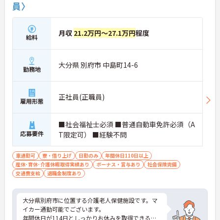
員〉
月収
21.2万円～27.1万円
程度
給料
大分県 別府市 中島町14-6
勤務地
正社員(正職員)
雇用形態
■社会福祉士必須 ■普通自動車免許必須（A
応募要件
T限定可） ■経験不問
車通勤可
寮・借り上げ
日勤のみ
年間休日110日以上
産休･育休･介護休暇取得実績あり
ボーナス・賞与あり
社会保険完備
交通費支給
退職金制度あり
大分県別府市に位置する介護老人保健施設です。マ
イカー通勤可能でございます。
年間休日が114日としっかりお休みを取得できるの