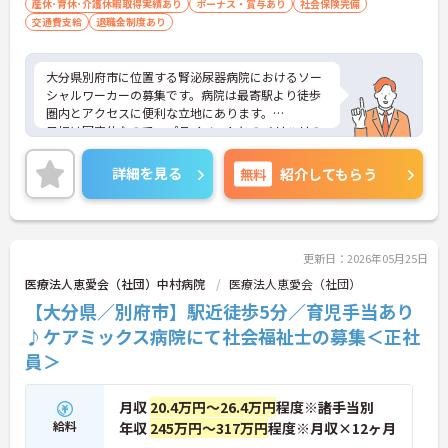
産休･育休･介護休暇取得実績あり
ボーナス・賞与あり
社会保険完備
交通費支給
退職金制度あり
大分県別府市に位置する腎泌尿器病院におけるソー
シャルワーカーの募集です。病院は最寄駅より徒歩
圏内とアクセスに便利な立地にあります。
日祝は固定休なので、プライベートとのメリハリの
ある働き方が可能です。患者様一人ひとりに寄り添
ったサービスの提供を行っていただける方を募集し
詳細を見る
無料
紹介してもらう
ています。
ご興味のある方には、面接対策ポイントなど、さら
に詳細をお話しいたしますのでお気軽にご相談くだ
さい！
更新日：2026年05月25日
医療法人恵愛会（社団）中村病院
医療法人恵愛会（社団）
【大分県／別府市】駅近徒歩5分／育児手当あり
♪ケアミックス病院にて社会福祉士の募集＜正社
員＞
月収
20.4万円～26.4万円
程度※諸手当別
給料
年収
245万円～317万円
程度※月収×12ヶ月