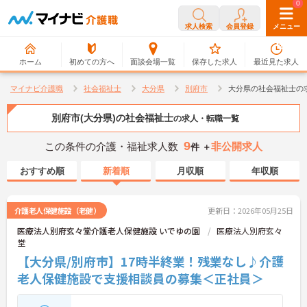
0
0
求人検索
会員登録
メニュー
ホーム
初めての方へ
面談会場一覧
保存した求人
最近見た求人
マイナビ介護職
社会福祉士
大分県
別府市
大分県の社会福祉士の
別府市(大分県)の社会福祉士
の求人・転職一覧
9
この条件の介護・福祉求人数
非公開求人
件 ＋
おすすめ順
新着順
月収順
年収順
介護老人保健施設（老健）
更新日：2026年05月25日
医療法人別府玄々堂介護老人保健施設 いでゆの園
医療法人別府玄々
堂
【大分県/別府市】17時半終業！残業なし♪介護
老人保健施設で支援相談員の募集＜正社員＞