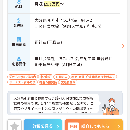
月収
19.3万円
～
給料
大分県 別府市 北石垣深町846-2
勤務地
ＪＲ日豊本線「別府大学駅」徒歩5分
正社員(正職員)
雇用形態
■社会福祉士または社会福祉主事 ■普通自
応募要件
動車運転免許（AT限定可）
駅から徒歩10分以内
車通勤可
日勤のみ
産休･育休･介護休暇取得実績あり
ボーナス・賞与あり
社会保険完備
交通費支給
大分県別府市に位置する介護老人保健施設で支援相
談員の募集です。17時半終業で残業なしなので、ご
家庭やプライベートとの両立がしやすい職場です！
また、マイカー通勤OK！天候を気にせずに通勤がで
きます♪ご興味のある方はご面接のポイントお伝え
しますのでご気軽にお問い合わせください。
詳細を見る
無料
紹介してもらう