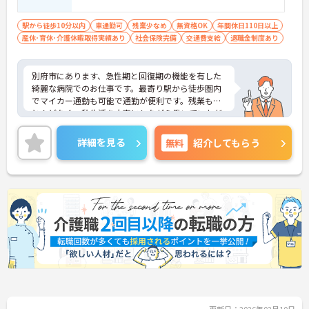
駅から徒歩10分以内
車通勤可
残業少なめ
無資格OK
年間休日110日以上
産休･育休･介護休暇取得実績あり
社会保険完備
交通費支給
退職金制度あり
別府市にあります、急性期と回復期の機能を有した
綺麗な病院でのお仕事です。最寄り駅から徒歩圏内
でマイカー通勤も可能で通勤が便利です。残業もほ
とんどなく、私生活を大事にしながら働いていただ
くことができます。少しでもご興味をもたれました
らお気軽にお問合せください。
詳細を見る
無料
紹介してもらう
更新日：2026年02月10日