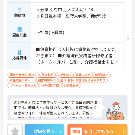
大分県 別府市 上人ケ浜町7-48
勤務地
ＪＲ日豊本線「別府大学駅」徒歩9分
正社員(正職員)
雇用形態
■無資格可（入社後に資格取得をしていた
だきます） ■介護職員実務者研修修了者
応募要件
（ホームヘルパー1級）、介護福祉士をお持
ちの方歓迎 ■経験者優遇
駅から徒歩10分以内
車通勤可
未経験OK
残業少なめ
無資格OK
資格取得サポート
研修制度あり
産休･育休･介護休暇取得実績あり
ボーナス・賞与あり
社会保険完備
交通費支給
大分県別府市に位置するサービス付き高齢者向け住
宅です。無資格・未経験の方も安心！資格取得支援
制度やフォロー体制が整えられています。昇給・賞
与実績あり！頑張りをしっかりと評価しているの
で、モチベーションを保ちやすい環境です。ご興味
をお持ちの方はお気軽にお問い合わせください。
詳細を見る
無料
紹介してもらう