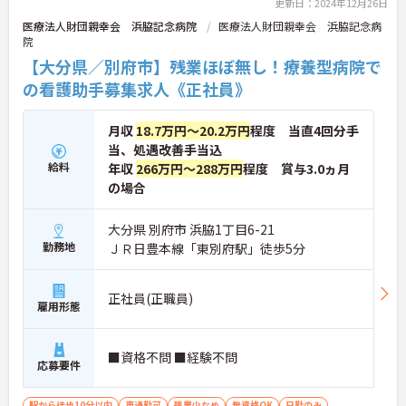
更新日：2024年12月26日
医療法人財団親幸会 浜脇記念病院
医療法人財団親幸会 浜脇記念病
院
【大分県／別府市】残業ほぼ無し！療養型病院で
の看護助手募集求人《正社員》
月収
18.7万円～20.2万円
程度 当直4回分手
当、処遇改善手当込
給料
年収
266万円～288万円
程度 賞与3.0ヵ月
の場合
大分県 別府市 浜脇1丁目6-21
勤務地
ＪＲ日豊本線「東別府駅」徒歩5分
正社員(正職員)
雇用形態
■資格不問 ■経験不問
応募要件
駅から徒歩10分以内
車通勤可
残業少なめ
無資格OK
日勤のみ