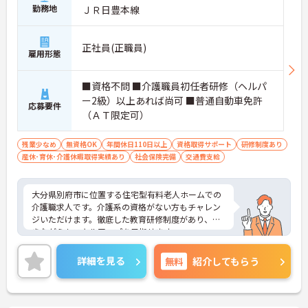
勤務地
ＪＲ日豊本線
正社員(正職員)
雇用形態
■資格不問 ■介護職員初任者研修（ヘルパ
ー2級）以上あれば尚可 ■普通自動車免許
応募要件
（ＡＴ限定可）
残業少なめ
無資格OK
年間休日110日以上
資格取得サポート
研修制度あり
産休･育休･介護休暇取得実績あり
社会保険完備
交通費支給
大分県別府市に位置する住宅型有料老人ホームでの
介護職求人です。介護系の資格がない方もチャレン
ジいただけます。徹底した教育研修制度があり、働
きながらもスキルアップを目指せます。
お休みも4週8休で、プライベートとお仕事でメリハ
リをつけて働きたいという方にもおススメです。ご
詳細を見る
無料
紹介してもらう
興味ある方には、面接のポイントなど、さらに詳細
をお話致しますのでお気軽にご相談ください。