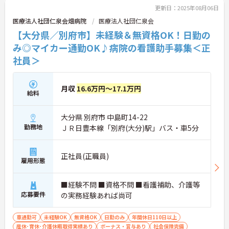
更新日：2025年08月06日
医療法人社団仁泉会畑病院
医療法人社団仁泉会
【大分県／別府市】未経験＆無資格OK！日勤の
み◎マイカー通勤OK♪病院の看護助手募集＜正
社員＞
月収
16.6万円～17.1万円
給料
大分県 別府市 中島町14-22
勤務地
ＪＲ日豊本線「別府(大分)駅」バス・車5分
正社員(正職員)
雇用形態
■経験不問 ■資格不問 ■看護補助、介護等
応募要件
の実務経験あれば尚可
車通勤可
未経験OK
無資格OK
日勤のみ
年間休日110日以上
産休･育休･介護休暇取得実績あり
ボーナス・賞与あり
社会保険完備