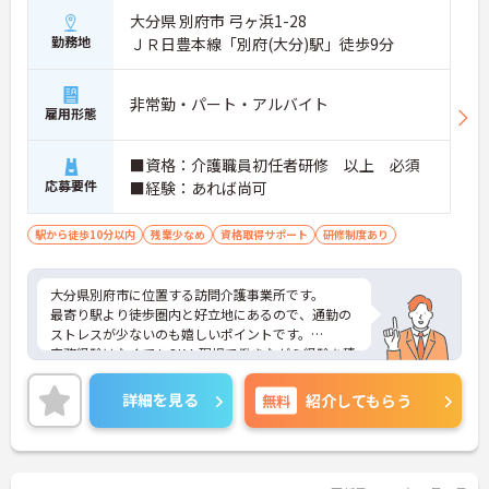
大分県 別府市 弓ヶ浜1-28
勤務地
ＪＲ日豊本線「別府(大分)駅」徒歩9分
非常勤・パート・アルバイト
雇用形態
■資格：介護職員初任者研修 以上 必須
応募要件
■経験：あれば尚可
駅から徒歩10分以内
残業少なめ
資格取得サポート
研修制度あり
大分県別府市に位置する訪問介護事業所です。
最寄り駅より徒歩圏内と好立地にあるので、通勤の
ストレスが少ないのも嬉しいポイントです。
実務経験はなくてもOK！現場で働きながら経験を積
んでいくことができます。
ご興味をお持ちの方はお気軽にお問い合わせくださ
詳細を見る
無料
紹介してもらう
い。