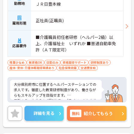
勤務地
ＪＲ日豊本線
正社員(正職員)
雇用形態
■介護職員初任者研修（ヘルパー2級）以
上、介護福祉士 いずれか ■普通自動車免
応募要件
許（ＡＴ限定可）
残業少なめ
無資格OK
日勤のみ
資格取得サポート
研修制度あり
産休･育休･介護休暇取得実績あり
社会保険完備
交通費支給
大分県別府市に位置するヘルパーステーションでの
求人です。徹底した教育研修制度があり、働きなが
らもスキルアップを目指せます。
日勤のみ、お休みも4週8休で、プライベートとお仕
事でメリハリをつけて働きたいという方にもおスス
メです。ご興味ある方には、面接のポイントなど、
詳細を見る
無料
紹介してもらう
さらに詳細をお話致しますのでお気軽にご相談くだ
さい。