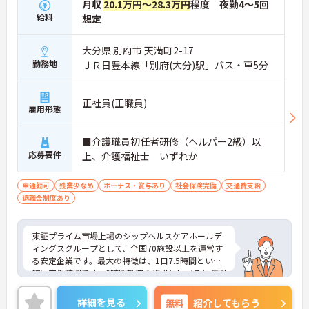
月収
20.1万円～28.3万円
程度 夜勤4～5回
給料
想定
大分県 別府市 天満町2-17
勤務地
ＪＲ日豊本線「別府(大分)駅」バス・車5分
正社員(正職員)
雇用形態
■介護職員初任者研修（ヘルパー2級）以
応募要件
上、介護福祉士 いずれか
車通勤可
残業少なめ
ボーナス・賞与あり
社会保険完備
交通費支給
退職金制度あり
東証プライム市場上場のシップヘルスケアホールデ
ィングスグループとして、全国70施設以上を運営す
る安定企業です。最大の特徴は、1日7.5時間という
短い実働時間です。8時間勤務の施設と比べると年間
で約17日分も勤務時間が短く、実質124日相当の休
日と同等のプライベート時間を確保できます。月の
詳細を見る
無料
紹介してもらう