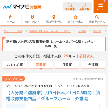
0
0
求人検索
会員登録
メニュー
ホーム
初めての方へ
面談会場一覧
保存した求人
最近見た求人
マイナビ介護職
実務者研修（ホームヘルパー1級）
大分県
別府市
別府市(大分県)の実務者研修（ホームヘルパー1級）
の求人・
転職一覧
29
この条件の介護・福祉求人数
非公開求人
件 ＋
おすすめ順
新着順
月収順
年収順
グループホーム
更新日：2026年07月10日
グリーンライフ株式会社はぴね別府
グリーンライフ株式会社
【大分県／別府市】月9日休み／1日7.5時間／資
格取得支援制度／グループホーム／介護職