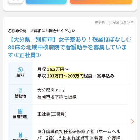
更新日：2026年03月06日
名称非公開 ※詳細はお問合せください
【大分県／別府市】女子寮あり！残業ほぼなし◎
80床の地域中核病院で看護助手を募集していま
す≪正社員≫
月収
16.3万円
～
給料
年収
203万円～209万円
程度／賞与込み
大分県 別府市
勤務地
福岡市地下鉄七隈線
正社員(正職員)
雇用形態
※介護職員初任者研修修了者（ホームヘル
パー2級）以上 あれば尚可 ※看護・介護経