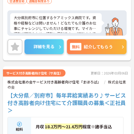
交通費支給
退職金制度あり
大分県別府市に位置するケアミックス病院です。資
格や経験などは問いません！どなたでも介護のお仕
事にチャレンジしていただける環境です。マイカー
通勤が可能なため、通勤に便利です。ご興味をお持
ちの方はお気軽にお問い合わせください。
詳細を見る
無料
紹介してもらう
サービス付き高齢者向け住宅（サ高住）
更新日：2026年03月06日
株式会社恵の会サービス付き高齢者向け住宅『まほろば』
株式会社恵
の会
【大分県／別府市】毎年昇給実績あり♪サービス
付き高齢者向け住宅にて介護職員の募集＜正社員
＞
月収
18.2万円～21.6万円
程度※諸手当込
給料