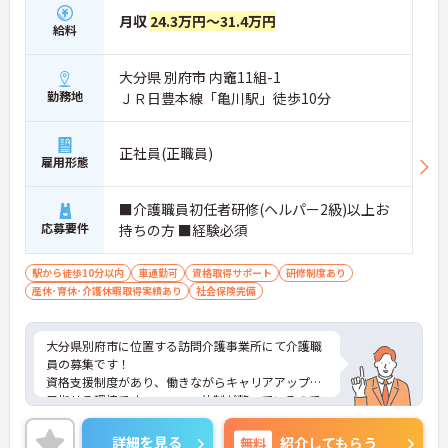
月収
24.3万円～31.4万円
給料
大分県 別府市 内竈11組-1
勤務地
ＪＲ日豊本線「亀川駅」徒歩10分
正社員(正職員)
雇用形態
■介護職員初任者研修(ヘルパー2級)以上お
応募要件
持ちの方 ■経験必須
駅から徒歩10分以内
車通勤可
資格取得サポート
研修制度あり
産休･育休･介護休暇取得実績あり
社会保険完備
大分県別府市に位置する訪問介護事業所にて介護職
員の募集です！
資格支援制度があり、働きながらキャリアアップも
目指せる環境です。フォロー体制が整っているので
安心してご勤務いただけます。
ご興味のある方には、面接対策ポイントなど、さら
詳細を見る
無料
紹介してもらう