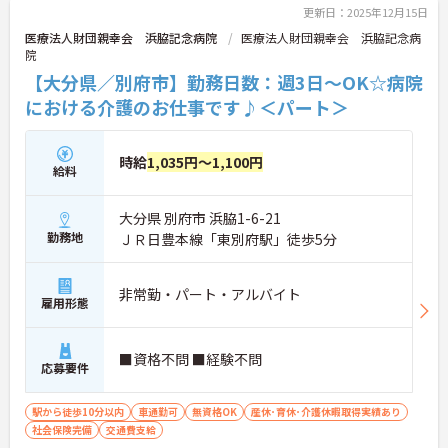
更新日：2025年12月15日
医療法人財団親幸会 浜脇記念病院
医療法人財団親幸会 浜脇記念病
院
【大分県／別府市】勤務日数：週3日～OK☆病院
における介護のお仕事です♪＜パート＞
時給
1,035円～1,100円
給料
大分県 別府市 浜脇1-6-21
勤務地
ＪＲ日豊本線「東別府駅」徒歩5分
非常勤・パート・アルバイト
雇用形態
■資格不問 ■経験不問
応募要件
駅から徒歩10分以内
車通勤可
無資格OK
産休･育休･介護休暇取得実績あり
社会保険完備
交通費支給