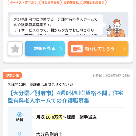
ボーナス・賞与あり
社会保険完備
交通費支給
退職金制度あり
大分県別府市に位置する、介護付有料老人ホームで
の介護職募集募集です。
デイサービスなので、朝から夕方のお仕事となりま
す。ご家庭やプライベートを大切にしながらお仕事
に取り組むことができます。
定年は65歳！65歳以降も再雇用制度があり、長く働
詳細を見る
無料
紹介してもらう
くことができる職場環境です。
ご興味ある方には、面接対策ポイントなど、さらに
詳細をお話しいたしますのでお気軽にご相談くださ
い。
訪問介護
更新日：2026年05月25日
名称非公開 ※詳細はお問合せください
【大分県／別府市】4週8休制◎資格不問♪住宅
型有料老人ホームでの介護職募集
月収
16.0万円
～程度 諸手当込
給料
大分県 別府市