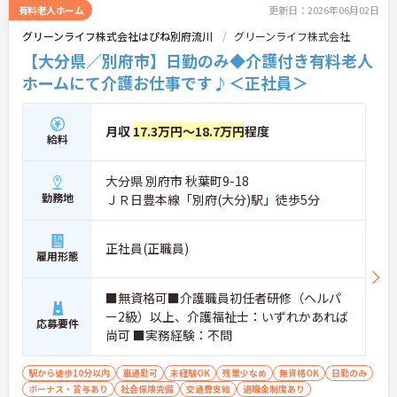
有料老人ホーム
更新日：2026年06月02日
グリーンライフ株式会社はぴね別府流川
グリーンライフ株式会社
【大分県／別府市】日勤のみ◆介護付き有料老人
ホームにて介護お仕事です♪＜正社員＞
月収
17.3万円～18.7万円
程度
給料
大分県 別府市 秋葉町9-18
勤務地
ＪＲ日豊本線「別府(大分)駅」徒歩5分
正社員(正職員)
雇用形態
■無資格可■介護職員初任者研修（ヘルパ
ー2級）以上、介護福祉士：いずれかあれば
応募要件
尚可 ■実務経験：不問
駅から徒歩10分以内
車通勤可
未経験OK
残業少なめ
無資格OK
日勤のみ
ボーナス・賞与あり
社会保険完備
交通費支給
退職金制度あり