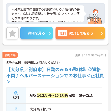
大分県別府市に位置する病院における介護職員の募
集です。病院は最寄駅より徒歩圏内とアクセスに便
利な立地にあります。
勤務日数は週3日～相談可能です。無理なくプライベ
ートを大切にしながらご勤務いただけます。患者様
一人ひとりに寄り添って介護サービスの提供を行っ
詳細を見る
無料
紹介してもらう
ていただける方を募集しています。
ご興味のある方には、面接対策ポイントなど、さら
に詳細をご案内しますのでお気軽にご相談くださ
い！
訪問介護
更新日：2025年09月03日
名称非公開 ※詳細はお問合せください
【大分県／別府市】日勤のみ＆4週8休制◎資格
不問♪ヘルパーステーションでのお仕事＜正社員
＞
月収
16.2万円～20.2万円
程度 諸手当込
給料
大分県 別府市