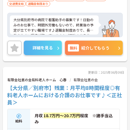
交通費支給
退職金制度あり
大分県別府市の病院で看護助手の募集です！日勤の
みのお仕事で、時間外労働もないので、終業後の予
定が立てやすい職場です♪退職金制度ありで、長く
働きやすい環境が整っています！ご興味のある方
は、面接ポイントをお伝えしますので、お気軽にご
連絡ください。
詳細を見る
無料
紹介してもらう
更新日：2025年06月09日
有限会社恵の会有料老人ホーム 心春
有限会社恵の会
【大分県／別府市】残業：月平均8時間程度◎有
料老人ホームにおける介護のお仕事です♪＜正社
員＞
月収
18.7万円～20.7万円
程度 ※諸手当込
給料
み