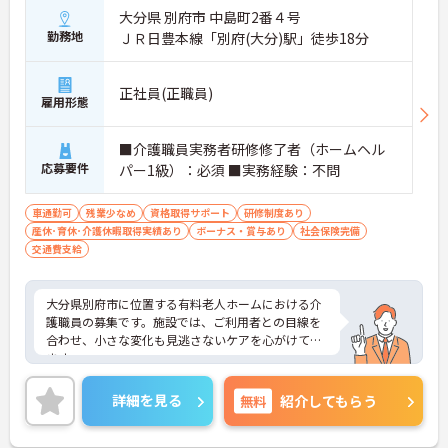
大分県 別府市 中島町2番４号
勤務地
ＪＲ日豊本線「別府(大分)駅」徒歩18分
正社員(正職員)
雇用形態
■介護職員実務者研修修了者（ホームヘル
応募要件
パー1級）：必須 ■実務経験：不問
車通勤可
残業少なめ
資格取得サポート
研修制度あり
産休･育休･介護休暇取得実績あり
ボーナス・賞与あり
社会保険完備
交通費支給
大分県別府市に位置する有料老人ホームにおける介
護職員の募集です。施設では、ご利用者との目線を
合わせ、小さな変化も見逃さないケアを心がけてい
ます。
残業は月平均8時間程度なので、ワークライフバラ
ンスを保ちながらご勤務いただけます。
詳細を見る
無料
紹介してもらう
ご興味のある方には、面接対策ポイントなど、さら
に詳細をお話しいたしますのでお気軽にご相談くだ
さい！