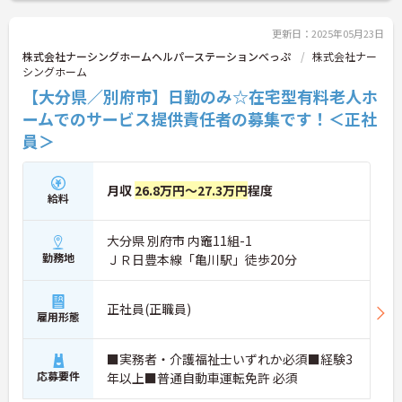
更新日：2025年05月23日
株式会社ナーシングホームヘルパーステーションべっぷ
株式会社ナー
シングホーム
【大分県／別府市】日勤のみ☆在宅型有料老人ホ
ームでのサービス提供責任者の募集です！＜正社
員＞
月収
26.8万円～27.3万円
程度
給料
大分県 別府市 内竈11組-1
勤務地
ＪＲ日豊本線「亀川駅」徒歩20分
正社員(正職員)
雇用形態
■実務者・介護福祉士いずれか必須■経験3
応募要件
年以上■普通自動車運転免許 必須