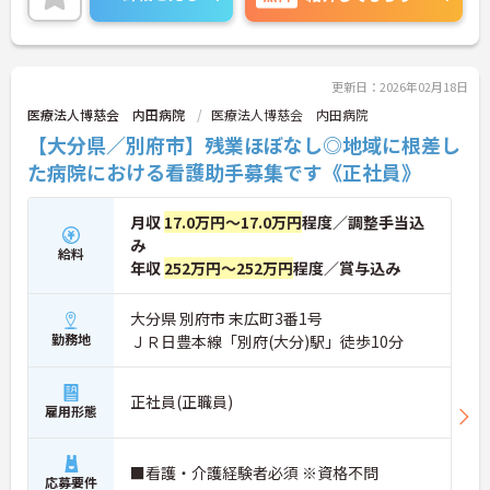
に詳細をお話しいたしますのでお気軽にご相談くだ
さい！
更新日：2026年02月18日
医療法人博慈会 内田病院
医療法人博慈会 内田病院
【大分県／別府市】残業ほぼなし◎地域に根差し
た病院における看護助手募集です《正社員》
月収
17.0万円～17.0万円
程度／調整手当込
み
給料
年収
252万円～252万円
程度／賞与込み
大分県 別府市 末広町3番1号
勤務地
ＪＲ日豊本線「別府(大分)駅」徒歩10分
正社員(正職員)
雇用形態
■看護・介護経験者必須 ※資格不問
応募要件