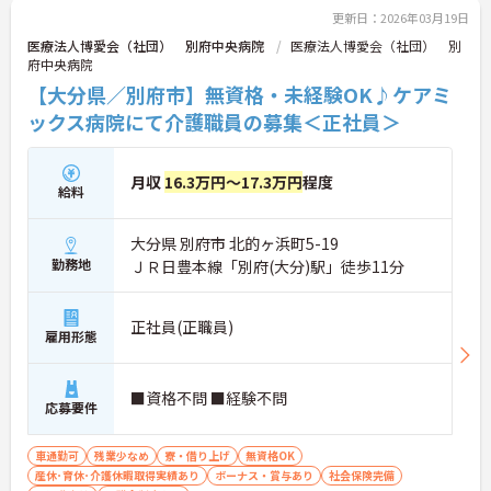
更新日：2026年03月19日
医療法人博愛会（社団） 別府中央病院
医療法人博愛会（社団） 別
府中央病院
【大分県／別府市】無資格・未経験OK♪ケアミ
ックス病院にて介護職員の募集＜正社員＞
月収
16.3万円～17.3万円
程度
給料
大分県 別府市 北的ヶ浜町5-19
勤務地
ＪＲ日豊本線「別府(大分)駅」徒歩11分
正社員(正職員)
雇用形態
■資格不問 ■経験不問
応募要件
車通勤可
残業少なめ
寮・借り上げ
無資格OK
産休･育休･介護休暇取得実績あり
ボーナス・賞与あり
社会保険完備