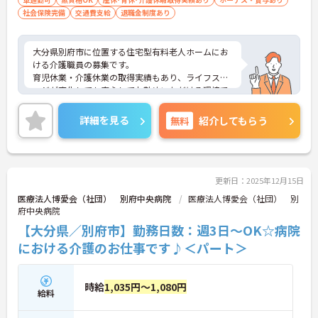
社会保険完備
交通費支給
退職金制度あり
大分県別府市に位置する住宅型有料老人ホームにお
ける介護職員の募集です。
育児休業・介護休業の取得実績もあり、ライフステ
ージが変化しても安心してお勤めいただける環境で
す。また、マイカー通勤が可能なので通勤が苦にな
りません。
詳細を見る
無料
紹介してもらう
ご興味のある方には、面接対策ポイントなど、さら
に詳細をお話しいたしますのでお気軽にご相談くだ
さい！
更新日：2025年12月15日
医療法人博愛会（社団） 別府中央病院
医療法人博愛会（社団） 別
府中央病院
【大分県／別府市】勤務日数：週3日～OK☆病院
における介護のお仕事です♪＜パート＞
時給
1,035円～1,080円
給料