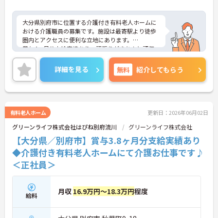
大分県別府市に位置する介護付き有料老人ホームに
おける介護職員の募集です。施設は最寄駅より徒歩
圏内とアクセスに便利な立地にあります。
賞与4ヶ月分支給実績あり、頑張りがきちんと評価
される職場です。また、育児休業・介護休業の取得
実績もあり、ライフステージが変化しても安心して
詳細を見る
無料
紹介してもらう
お勤めいただける環境です。
ご興味のある方には、面接対策ポイントなど、さら
に詳細をお話しいたしますのでお気軽にご相談くだ
さい！
有料老人ホーム
更新日：2026年06月02日
グリーンライフ株式会社はぴね別府流川
グリーンライフ株式会社
【大分県／別府市】賞与3.8ヶ月分支給実績あり
◆介護付き有料老人ホームにて介護お仕事です♪
＜正社員＞
月収
16.9万円～18.3万円
程度
給料