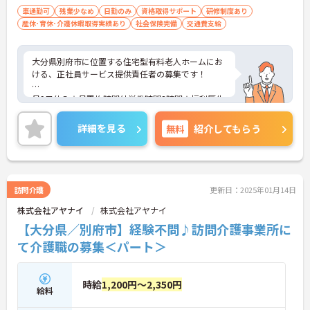
車通勤可
残業少なめ
日勤のみ
資格取得サポート
研修制度あり
産休･育休･介護休暇取得実績あり
社会保険完備
交通費支給
大分県別府市に位置する住宅型有料老人ホームにお
ける、正社員サービス提供責任者の募集です！
月9日休み☆月平均時間外労働時間3時間★福利厚生
が整った環境での就業です♪
詳細を見る
無料
紹介してもらう
ご興味ある方には、面接対策ポイントなど、さらに
詳細をお話しいたしますのでお気軽にご相談くださ
い。
訪問介護
更新日：2025年01月14日
株式会社アヤナイ
株式会社アヤナイ
【大分県／別府市】経験不問♪訪問介護事業所に
て介護職の募集＜パート＞
時給
1,200円～2,350円
給料