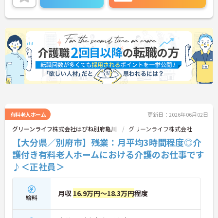
平均残業時間も10時間以下と少なく、有給休暇も取
得しやすい環境が整っています。賞与は年2回（職能
給3.0ヶ月分）の支給実績があり、3年・5年・10年
の節目には永年勤続報奨制度も用意されています。
階層別の研修や介護福祉士の資格取得支援制度も充
実しており、温かい雰囲気の中で働きながら確かな
キャリアを築きたい有資格者の方に自信を持ってお
すすめできる職場です。
★おすすめPOINT★
【実質的な休日が多くプライベートが充実します】
・1日の実働時間が7.5時間と短く設定されていま
す！8時間勤務と比較して実質124日相当の休日と同
じゆとりがあります
有料老人ホーム
更新日：2026年06月02日
・月平均残業時間は10時間以下で有休も取りやすい
グリーンライフ株式会社はぴね別府亀川
グリーンライフ株式会社
環境が整っています
【大分県／別府市】残業：月平均3時間程度◎介
【上場グループの安定した基盤と待遇があります】
護付き有料老人ホームにおける介護のお仕事です
・東証プライム上場グループとして全国展開する安
♪＜正社員＞
定企業です
・賞与は年2回で職能給3.0ヶ月分の支給実績があり
ます
月収
16.9万円～18.3万円
程度
・永年勤続報奨制度で長く働くほどしっかりと還元
給料
されます