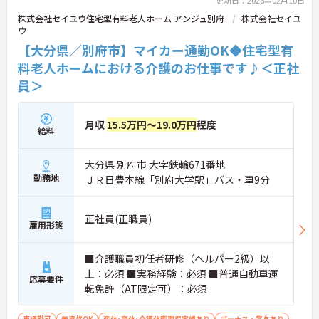
株式会社セイユウ住宅型有料老人ホーム アンジュ別府
株式会社セイユ
ウ
【大分県／別府市】マイカー通勤OK◆住宅型有
料老人ホームにおける介護のお仕事です♪＜正社
員＞
月収
15.5万円～19.0万円
程度
給料
大分県 別府市 大字鉄輪671番地
勤務地
ＪＲ日豊本線「別府大学駅」バス・車9分
正社員(正職員)
雇用形態
■介護職員初任者研修（ヘルパー2級）以
上：必須 ■実務経験：必須 ■普通自動車運
応募要件
転免許（AT限定可）：必須
車通勤可
無資格OK
産休･育休･介護休暇取得実績あり
ボーナス・賞与あり