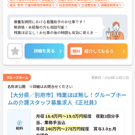
産休･育休･介護休暇取得実績あり
社会保険完備
交通費支給
退職金制度あり
療養型病院における看護助手のお仕事です！
無資格・未経験の方も相談可能！
残業ほぼなし！お仕事の後の時間も有効に使えま
す。
ご興味ある方には、面接のポイントなど、さらに詳
細をお話致しますのでお気軽にご相談ください。
詳細を見る
無料
紹介してもらう
グループホーム
更新日：2024年11月27日
名称非公開 ※詳細はお問合せください
【大分県／別府市】残業ほぼ無し！グループホー
ムの介護スタッフ募集求人《正社員》
月収
16.4万円～19.0万円
程度 夜勤3回分手
当、業務手当込
給料
年収
240万円～278万円
程度 賞与3.0ヵ月
の場合