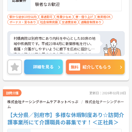
応募要件
験者なお歓迎
駅から徒歩10分以内
車通勤可
残業少なめ
寮・借り上げ
無資格OK
ボーナス・賞与あり
社会保険完備
交通費支給
退職金制度あり
村橋病院は別府市にあり内科を中心とした80床の地
域中核病院です。平成23年4月に新築移転を行い、
看護・介護がしやすいように廊下を広めに設計した
造りの院内は落ち着きある内装となっております。
寮も完備しており、仕事とプライベートを充実させ
る内容になっております。
詳細を見る
無料
紹介してもらう
ご興味ある方には、面接対策ポイントなど、詳細を
お話しいたしますのでお気軽にご相談ください。
訪問介護
更新日：2026年02月18日
株式会社ナーシングホームケアネットべっぷ
株式会社ナーシングホー
ム
【大分県／別府市】多様な休暇制度あり☆訪問介
護事業所にて介護職員の募集です！＜正社員＞