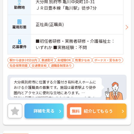
【充実の教育体制で成長できます】
大分県 別府市 亀川中央町10-31
・階層別やテーマ別の社内研修でスキルを磨くこと
勤務地
ＪＲ日豊本線「亀川駅」徒歩7分
ができます
・介護福祉士の資格取得支援制度でキャリアアップ
を応援しています
正社員(正職員)
雇用形態
■初任者研修・実務者研修・介護福祉士：
応募要件
いずれか ■実務経験：不問
駅から徒歩10分以内
車通勤可
未経験OK
残業少なめ
ボーナス・賞与あり
社会保険完備
交通費支給
退職金制度あり
大分県別府市に位置する介護付き有料老人ホームに
おける介護職員の募集です。施設は最寄駅より徒歩
圏内とアクセスに便利な立地にあります。
残業は月平均3時間程度と少なめです。ワークライフ
バランスを保ちながらご勤務いただけます。ご入居
者に寄り添って介護サービスの提供を行っていただ
詳細を見る
無料
紹介してもらう
ける方を募集しています。
ご興味のある方には、面接対策ポイントなど、さら
に詳細をお話しいたしますのでお気軽にご相談くだ
さい！