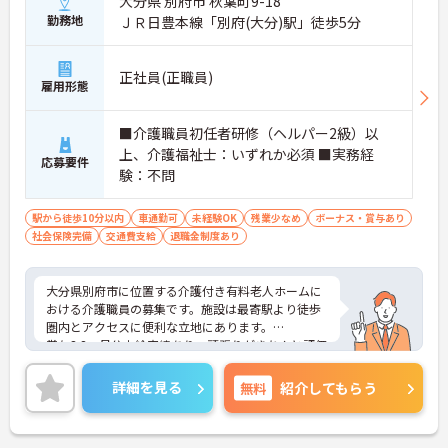
大分県 別府市 秋葉町9-18
勤務地
ＪＲ日豊本線「別府(大分)駅」徒歩5分
正社員(正職員)
雇用形態
■介護職員初任者研修（ヘルパー2級）以
上、介護福祉士：いずれか必須 ■実務経
応募要件
験：不問
駅から徒歩10分以内
車通勤可
未経験OK
残業少なめ
ボーナス・賞与あり
社会保険完備
交通費支給
退職金制度あり
大分県別府市に位置する介護付き有料老人ホームに
おける介護職員の募集です。施設は最寄駅より徒歩
圏内とアクセスに便利な立地にあります。
賞与3.8ヶ月分支給実績あり、頑張りがきちんと評価
される職場です。また、育児休業・介護休業の取得
実績もあり、ライフステージが変化しても安心して
詳細を見る
無料
紹介してもらう
お勤めいただける環境です。
ご興味のある方には、面接対策ポイントなど、さら
に詳細をお話しいたしますのでお気軽にご相談くだ