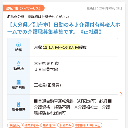
さい！
通所介護（デイサービス）
更新日：2026年06月02日
名称非公開 ※詳細はお問合せください
【大分県／別府市】日勤のみ♪介護付有料老人ホ
ームでの介護職募集募集です。《正社員》
月収
15.1万円～16.3万円
程度
給料
大分県 別府市
勤務地
ＪＲ日豊本線
正社員(正職員)
雇用形態
■普通自動車運転免許（AT限定可）必須 ■
介護資格・経験不問 ※介護福祉士・介護
応募要件
職経験あれば尚可
車通勤可
残業少なめ
無資格OK
日勤のみ
年間休日110日以上