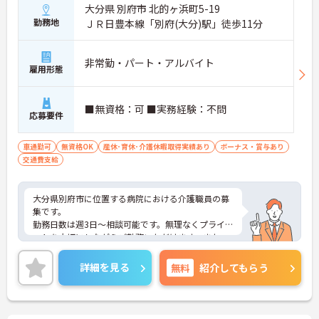
大分県 別府市 北的ヶ浜町5-19
勤務地
ＪＲ日豊本線「別府(大分)駅」徒歩11分
非常勤・パート・アルバイト
雇用形態
■無資格：可 ■実務経験：不問
応募要件
車通勤可
無資格OK
産休･育休･介護休暇取得実績あり
ボーナス・賞与あり
交通費支給
大分県別府市に位置する病院における介護職員の募
集です。
勤務日数は週3日～相談可能です。無理なくプライベ
ートを大切にしながらご勤務いただけます。また、
マイカー通勤が可能です。通勤が苦になりません。
ご興味のある方には、面接対策ポイントなど、さら
詳細を見る
無料
紹介してもらう
に詳細をご案内しますのでお気軽にご相談くださ
い！