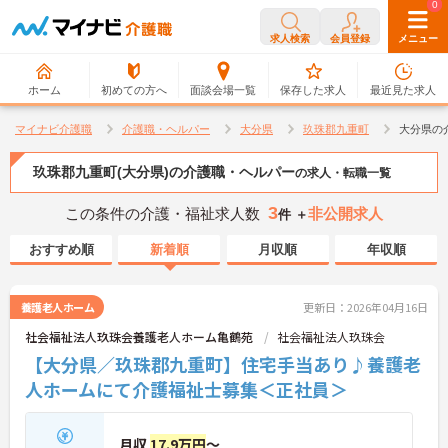
0
0
求人検索
会員登録
メニュー
ホーム
初めての方へ
面談会場一覧
保存した求人
最近見た求人
マイナビ介護職
介護職・ヘルパー
大分県
玖珠郡九重町
大分県の
玖珠郡九重町(大分県)の介護職・ヘルパー
の求人・転職一覧
3
この条件の介護・福祉求人数
非公開求人
件 ＋
おすすめ順
新着順
月収順
年収順
養護老人ホーム
更新日：2026年04月16日
社会福祉法人玖珠会養護老人ホーム亀鶴苑
社会福祉法人玖珠会
【大分県／玖珠郡九重町】住宅手当あり♪養護老
人ホームにて介護福祉士募集＜正社員＞
月収
17.9万円
～