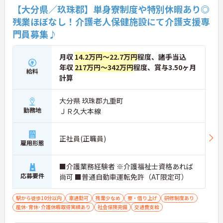
【大分県／玖珠郡】単身寮制度や特別休暇あり◎
残業ほぼなし！介護老人保健施設にて介護支援専
門員募集♪
月収
14.2万円～22.7万円
程度、諸手当込
年収
217万円～342万円
程度、賞与3.50ヶ月
給料
計算
大分県 玖珠郡九重町
勤務地
ＪＲ久大本線
正社員(正職員)
雇用形態
■介護業務経験者 ※介護福祉士資格あれば
応募要件
尚可 ■普通自動車運転免許（AT限定可）
駅から徒歩10分以内
車通勤可
残業少なめ
寮・借り上げ
研修制度あり
産休･育休･介護休暇取得実績あり
社会保険完備
交通費支給