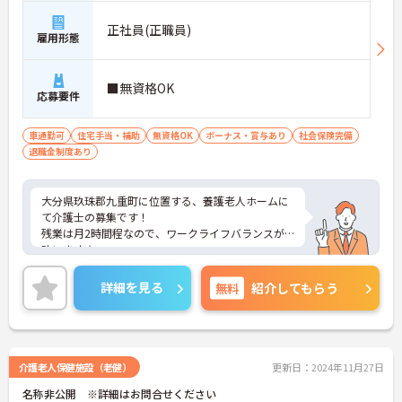
正社員(正職員)
雇用形態
■無資格OK
応募要件
車通勤可
住宅手当・補助
無資格OK
ボーナス・賞与あり
社会保険完備
退職金制度あり
大分県玖珠郡九重町に位置する、養護老人ホームに
て介護士の募集です！
残業は月2時間程なので、ワークライフバランスが
叶います☆
また、住宅手当がある為、生活面の負担を軽減し、
安心して長く勤務していただけます♪
詳細を見る
無料
紹介してもらう
さらに、マイカー通勤可能なので通勤らくらくです
◎
ご興味のある方には、面接対策ポイントなど、さら
に詳細をお話しいたしますのでお気軽にご相談くだ
さい！
介護老人保健施設（老健）
更新日：2024年11月27日
名称非公開 ※詳細はお問合せください