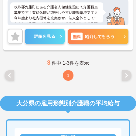
玖珠郡九重町にある介護老人保健施設にて介護職員
募集です！有給休暇が取得しやすい職場環境です♪
今年度より社内研修を充実させ、法人全体として確
かなレベルアップを目指し、よりやりがいのある職
場作りを目指していきます！ご興味ある方には、面
接対策ポイントなど、詳細をお話しいたしますので
詳細を見る
無料
紹介してもらう
お気軽にご相談ください。
3
件中 1-3件を表示
1
大分県の雇用形態別介護職の平均給与