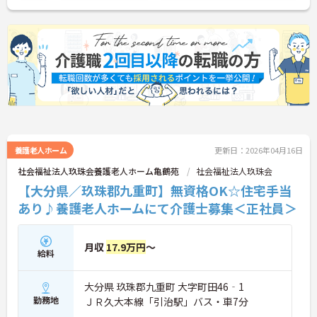
ご興味のある方には、面接対策ポイントなど、さら
に詳細をお話しいたしますのでお気軽にご相談くだ
さい！
養護老人ホーム
更新日：2026年04月16日
社会福祉法人玖珠会養護老人ホーム亀鶴苑
社会福祉法人玖珠会
【大分県／玖珠郡九重町】無資格OK☆住宅手当
あり♪養護老人ホームにて介護士募集＜正社員＞
月収
17.9万円
～
給料
大分県 玖珠郡九重町 大字町田46‐1
勤務地
ＪＲ久大本線「引治駅」バス・車7分