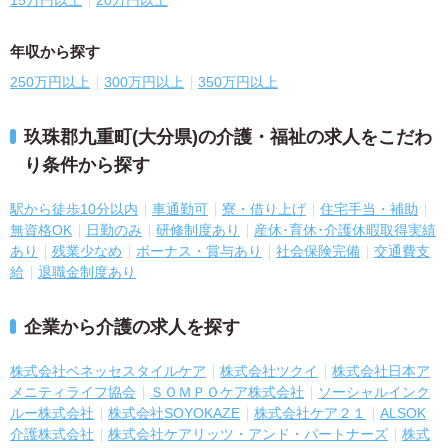
年収から探す
250万円以上
300万円以上
350万円以上
玖珠郡九重町(大分県)の介護・福祉の求人をこだわ
り条件から探す
駅から徒歩10分以内
車通勤可
寮・借り上げ
住宅手当・補助
無資格OK
日勤のみ
研修制度あり
産休･育休･介護休暇取得実績
あり
残業少なめ
ボーナス・賞与あり
社会保険完備
交通費支
給
退職金制度あり
企業から介護の求人を探す
株式会社ベネッセスタイルケア
株式会社ツクイ
株式会社日本ア
メニティライフ協会
ＳＯＭＰＯケア株式会社
ソーシャルインク
ルー株式会社
株式会社SOYOKAZE
株式会社ケア２１
ALSOK
介護株式会社
株式会社ケアリッツ・アンド・パートナーズ
株式