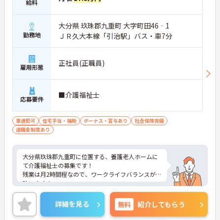
給料
大分県 玖珠郡九重町 大字町田46‐1
勤務地
ＪＲ久大本線「引治駅」バス・車7分
正社員(正職員)
雇用形態
■介護福祉士
応募要件
車通勤可
住宅手当・補助
ボーナス・賞与あり
社会保険完備
退職金制度あり
大分県玖珠郡九重町に位置する、養護老人ホームに
て介護福祉士の募集です！
残業は月2時間程なので、ワークライフバランスが
叶います☆
また、住宅手当がある為、生活面の負担を軽減し、
安心して長く勤務していただけます♪
詳細を見る
無料
紹介してもらう
さらに、マイカー通勤可能なので通勤らくらくです
◎