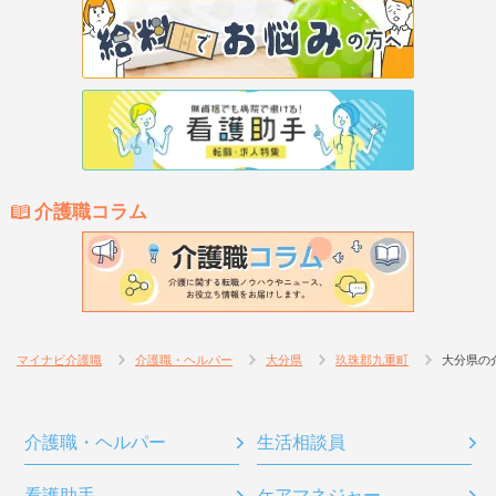
介護職コラム
マイナビ介護職
介護職・ヘルパー
大分県
玖珠郡九重町
大分県の
介護職・ヘルパー
生活相談員
看護助手
ケアマネジャー