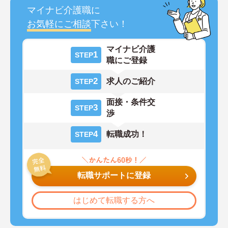
マイナビ介護職に
お気軽にご相談
下さい！
マイナビ介護
1
STEP
職にご登録
2
求人のご紹介
STEP
面接・条件交
3
STEP
渉
4
転職成功！
STEP
転職サポートに登録
はじめて転職する方へ