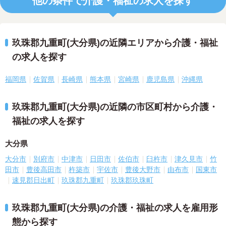
他の条件で介護・福祉の求人を探す
玖珠郡九重町(大分県)の近隣エリアから介護・福祉
の求人を探す
福岡県
佐賀県
長崎県
熊本県
宮崎県
鹿児島県
沖縄県
玖珠郡九重町(大分県)の近隣の市区町村から介護・
福祉の求人を探す
大分県
大分市
別府市
中津市
日田市
佐伯市
臼杵市
津久見市
竹
田市
豊後高田市
杵築市
宇佐市
豊後大野市
由布市
国東市
速見郡日出町
玖珠郡九重町
玖珠郡玖珠町
玖珠郡九重町(大分県)の介護・福祉の求人を雇用形
態から探す