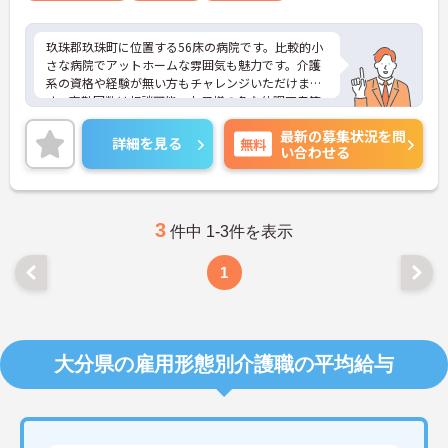
玖珠郡玖珠町に位置する56床の病院です。比較的小
さな病院でアットホームな雰囲気も魅力です。介護
系の資格や経験が無い方もチャレンジいただけま
す。夜勤回数は相談可能、お子様の急な体調不良等
によるお休みもみんなでカバーし合っており、協力
最新の募集状況を問
体制も抜群です。ご興味のある方には、面接対策ポ
詳細を見る
無料
い合わせる
イントなど、さらに詳細をお話ししますのでお気軽
にご相談ください！
3
件中 1-3件を表示
1
大分県の雇用形態別介護職の平均給与