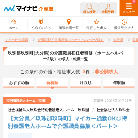
0
0
求人検索
会員登録
メニュー
ホーム
初めての方へ
面談会場一覧
保存した求人
最近見た求人
マイナビ介護職
介護職員初任者研修（ホームヘルパー2級）
大分県
玖
玖珠郡玖珠町(大分県)の介護職員初任者研修（ホームヘルパ
ー2級）
の求人・転職一覧
3
この条件の介護・福祉求人数
非公開求人
件 ＋
おすすめ順
新着順
月収順
年収順
特別養護老人ホーム（特養）
更新日：2026年04月27日
社会福祉法人玖珠会特別養護老人ホーム 玖珠園
社会福祉法人玖珠会
【大分県／玖珠郡玖珠町】マイカー通勤OK◎特
別養護老人ホームで介護職員募集＜パート＞