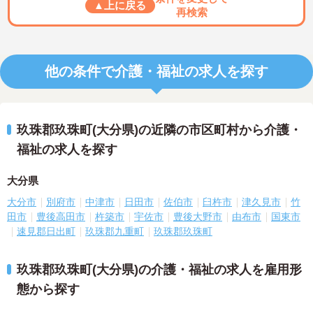
▲上に戻る
再検索
他の条件で介護・福祉の求人を探す
玖珠郡玖珠町(大分県)の近隣の市区町村から介護・
福祉の求人を探す
大分県
大分市
別府市
中津市
日田市
佐伯市
臼杵市
津久見市
竹
田市
豊後高田市
杵築市
宇佐市
豊後大野市
由布市
国東市
速見郡日出町
玖珠郡九重町
玖珠郡玖珠町
玖珠郡玖珠町(大分県)の介護・福祉の求人を雇用形
態から探す