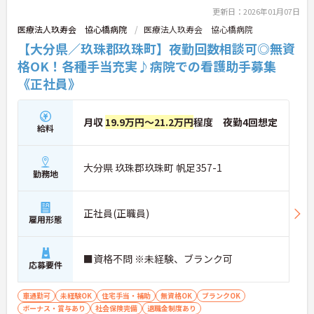
更新日：2026年01月07日
医療法人玖寿会 協心橋病院
医療法人玖寿会 協心橋病院
【大分県／玖珠郡玖珠町】夜勤回数相談可◎無資
格OK！各種手当充実♪病院での看護助手募集
《正社員》
月収
19.9万円～21.2万円
程度 夜勤4回想定
給料
大分県 玖珠郡玖珠町 帆足357-1
勤務地
正社員(正職員)
雇用形態
■資格不問 ※未経験、ブランク可
応募要件
車通勤可
未経験OK
住宅手当・補助
無資格OK
ブランクOK
ボーナス・賞与あり
社会保険完備
退職金制度あり