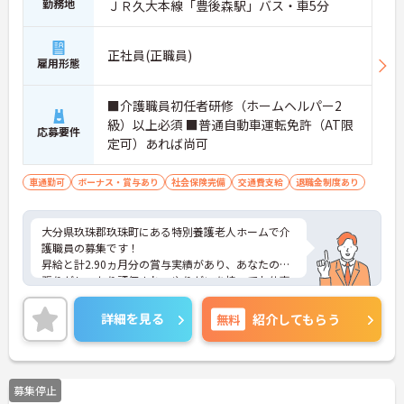
勤務地
ＪＲ久大本線「豊後森駅」バス・車5分
正社員(正職員)
雇用形態
■介護職員初任者研修（ホームヘルパー2
級）以上必須 ■普通自動車運転免許（AT限
応募要件
定可）あれば尚可
車通勤可
ボーナス・賞与あり
社会保険完備
交通費支給
退職金制度あり
大分県玖珠郡玖珠町にある特別養護老人ホームで介
護職員の募集です！
昇給と計2.90ヵ月分の賞与実績があり、あなたの頑
張りがしっかり評価され、やりがいを持ってお仕事
ができます！
また、社会保険完備で退職金制度や介護・育児休業
詳細を見る
無料
紹介してもらう
の取得実績もあり、安心して長期で働きやすい環境
が整っています◎
ご興味ある方は面接ポイントをお伝えしますので、
お気軽にご連絡ください。
募集停止