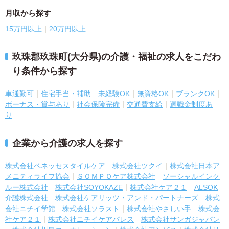
月収から探す
15万円以上
20万円以上
玖珠郡玖珠町(大分県)の介護・福祉の求人をこだわ
り条件から探す
車通勤可
住宅手当・補助
未経験OK
無資格OK
ブランクOK
ボーナス・賞与あり
社会保険完備
交通費支給
退職金制度あ
り
企業から介護の求人を探す
株式会社ベネッセスタイルケア
株式会社ツクイ
株式会社日本ア
メニティライフ協会
ＳＯＭＰＯケア株式会社
ソーシャルインク
ルー株式会社
株式会社SOYOKAZE
株式会社ケア２１
ALSOK
介護株式会社
株式会社ケアリッツ・アンド・パートナーズ
株式
会社ニチイ学館
株式会社ソラスト
株式会社やさしい手
株式会
社ケア２１
株式会社ニチイケアパレス
株式会社サンガジャパン