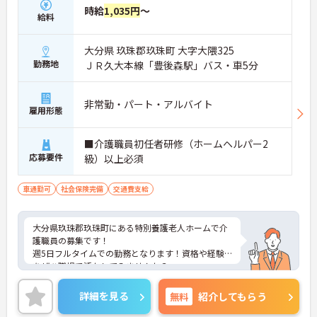
時給
1,035円
～
給料
大分県 玖珠郡玖珠町 大字大隈325
勤務地
ＪＲ久大本線「豊後森駅」バス・車5分
非常勤・パート・アルバイト
雇用形態
■介護職員初任者研修（ホームヘルパー2
応募要件
級）以上必須
車通勤可
社会保険完備
交通費支給
大分県玖珠郡玖珠町にある特別養護老人ホームで介
護職員の募集です！
週5日フルタイムでの勤務となります！資格や経験
をぜひ職場で活かしてみませんか？
駐車場完備でマイカー通勤OKなので、遠方からでも
快適に通勤が可能です♪
詳細を見る
無料
紹介してもらう
ご興味ある方は面接ポイントをお伝えしますので、
お気軽にご連絡ください。