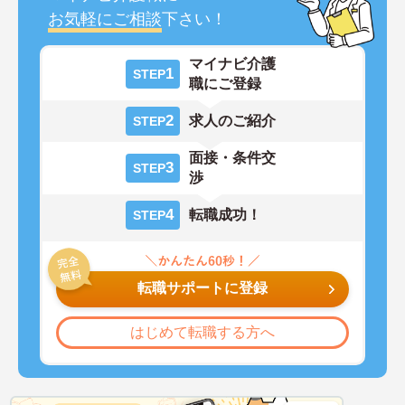
お気軽にご相談
下さい！
マイナビ介護
1
STEP
職にご登録
2
求人のご紹介
STEP
面接・条件交
3
STEP
渉
4
転職成功！
STEP
転職サポートに登録
はじめて転職する方へ