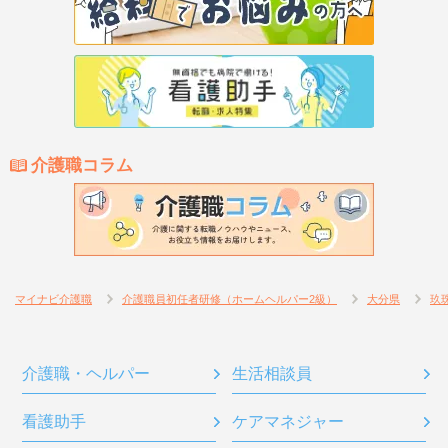
介護職コラム
マイナビ介護職
介護職員初任者研修（ホームヘルパー2級）
大分県
玖
介護職・ヘルパー
生活相談員
看護助手
ケアマネジャー