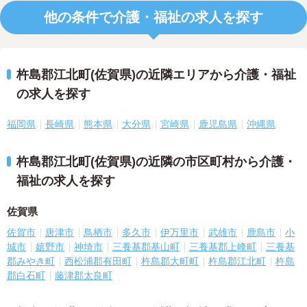
他の条件で介護・福祉の求人を探す
杵島郡江北町(佐賀県)の近隣エリアから介護・福祉
の求人を探す
福岡県
長崎県
熊本県
大分県
宮崎県
鹿児島県
沖縄県
杵島郡江北町(佐賀県)の近隣の市区町村から介護・
福祉の求人を探す
佐賀県
佐賀市
唐津市
鳥栖市
多久市
伊万里市
武雄市
鹿島市
小
城市
嬉野市
神埼市
三養基郡基山町
三養基郡上峰町
三養基
郡みやき町
西松浦郡有田町
杵島郡大町町
杵島郡江北町
杵島
郡白石町
藤津郡太良町