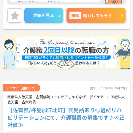
も安心して働くことができます。
ご興味ある方には、面接のポイントなど、さらに詳
細をお話致しますのでお気軽にご相談ください。
詳細を見る
無料
紹介してもらう
デイケア（通所リハ）
更新日：2022年08月29日
医療法人敬天堂 古賀病院ユートピアしゃくなげ デイケア
医療法人
敬天堂 古賀病院
【佐賀県/杵島郡江北町】託児所あり◎通所リハ
ビリテーションにて、介護職員の募集です♪≪正
社員≫