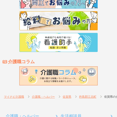
介護職コラム
マイナビ介護職
介護職・ヘルパー
佐賀県
杵島郡江北町
佐賀県の
介護職・ヘルパー
生活相談員