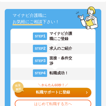
マイナビ介護職に
お気軽にご相談
下さい！
マイナビ介護
1
STEP
職にご登録
2
求人のご紹介
STEP
面接・条件交
3
STEP
渉
4
転職成功！
STEP
転職サポートに登録
はじめて転職する方へ