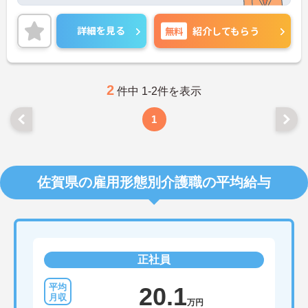
代の方も安心して働くことができます◎
ご興味ある方には、面接のポイントなど、さらに詳
細をお話致しますのでお気軽にご相談ください。
詳細を見る
無料
紹介してもらう
2
件中 1-2件を表示
1
佐賀県の雇用形態別介護職の平均給与
正社員
20.1
万円