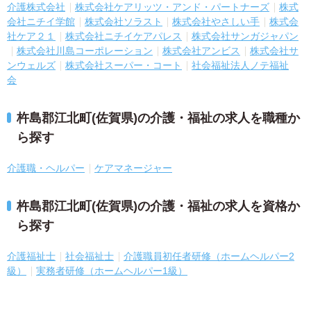
介護株式会社
株式会社ケアリッツ・アンド・パートナーズ
株式
会社ニチイ学館
株式会社ソラスト
株式会社やさしい手
株式会
社ケア２１
株式会社ニチイケアパレス
株式会社サンガジャパン
株式会社川島コーポレーション
株式会社アンビス
株式会社サ
ンウェルズ
株式会社スーパー・コート
社会福祉法人ノテ福祉
会
杵島郡江北町(佐賀県)の介護・福祉の求人を職種か
ら探す
介護職・ヘルパー
ケアマネージャー
杵島郡江北町(佐賀県)の介護・福祉の求人を資格か
ら探す
介護福祉士
社会福祉士
介護職員初任者研修（ホームヘルパー2
級）
実務者研修（ホームヘルパー1級）