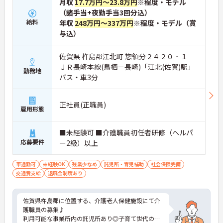
月収
17.7万円～23.8万円
※程度・モデル
（諸手当+夜勤手当3回分込）
給料
年収
248万円～337万円
※程度・モデル（賞
与込）
佐賀県 杵島郡江北町 惣領分２４２０‐１
ＪＲ長崎本線(鳥栖－長崎)「江北(佐賀)駅」
勤務地
バス・車3分
正社員(正職員)
雇用形態
■未経験可 ■介護職員初任者研修（ヘルパ
応募要件
ー2級）以上
車通勤可
未経験OK
残業少なめ
託児所・育児補助
社会保険完備
交通費支給
退職金制度あり
佐賀県杵島郡に位置する、介護老人保健施設にて介
護職員の募集♪
利用可能な事業所内の託児所あり◎子育て世代の方