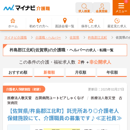
0
0
求人検索
会員登録
メニュー
ホーム
初めての方へ
面談会場一覧
保存した求人
最近見た求人
マイナビ介護職
介護職・ヘルパー
佐賀県
杵島郡江北町
佐賀県の
杵島郡江北町(佐賀県)の介護職・ヘルパー
の求人・転職一覧
2
この条件の介護・福祉求人数
非公開求人
件 ＋
おすすめ順
新着順
月収順
年収順
介護老人保健施設（老健）
更新日：2025年02月27日
医療法人敬天堂 古賀病院ユートピアしゃくなげ
医療法人敬天堂 古
賀病院
【佐賀県/杵島郡江北町】託児所あり◎介護老人
保健施設にて、介護職員の募集です♪≪正社員≫