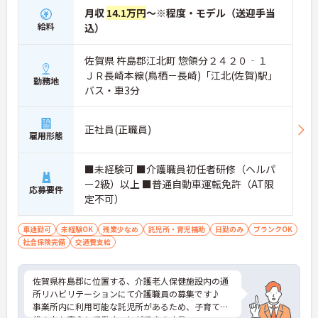
月収
14.1万円
～※程度・モデル（送迎手当
給料
込）
佐賀県 杵島郡江北町 惣領分２４２０‐１
ＪＲ長崎本線(鳥栖－長崎)「江北(佐賀)駅」
勤務地
バス・車3分
正社員(正職員)
雇用形態
■未経験可 ■介護職員初任者研修（ヘルパ
ー2級）以上 ■普通自動車運転免許（AT限
応募要件
定不可）
車通勤可
未経験OK
残業少なめ
託児所・育児補助
日勤のみ
ブランクOK
社会保険完備
交通費支給
佐賀県杵島郡に位置する、介護老人保健施設内の通
所リハビリテーションにて介護職員の募集です♪
事業所内に利用可能な託児所があるため、子育て世