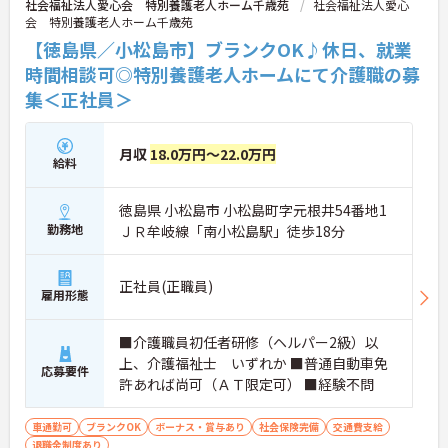
社会福祉法人愛心会 特別養護老人ホーム千歳苑
社会福祉法人愛心
会 特別養護老人ホーム千歳苑
【徳島県／小松島市】ブランクOK♪休日、就業
時間相談可◎特別養護老人ホームにて介護職の募
集＜正社員＞
月収
18.0万円～22.0万円
給料
徳島県 小松島市 小松島町字元根井54番地1
勤務地
ＪＲ牟岐線「南小松島駅」徒歩18分
正社員(正職員)
雇用形態
■介護職員初任者研修（ヘルパー2級）以
上、介護福祉士 いずれか ■普通自動車免
応募要件
許あれば尚可（ＡＴ限定可） ■経験不問
車通勤可
ブランクOK
ボーナス・賞与あり
社会保険完備
交通費支給
退職金制度あり