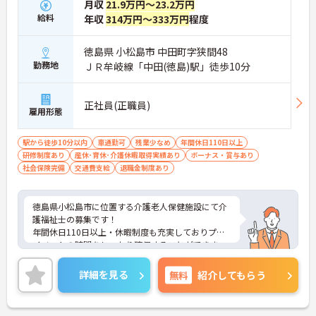
月収
21.9万円～23.2万円
給料
年収
314万円～333万円
程度
徳島県 小松島市 中田町字狭間48
勤務地
ＪＲ牟岐線「中田(徳島)駅」徒歩10分
正社員(正職員)
雇用形態
駅から徒歩10分以内
車通勤可
残業少なめ
年間休日110日以上
研修制度あり
産休･育休･介護休暇取得実績あり
ボーナス・賞与あり
社会保険完備
交通費支給
退職金制度あり
徳島県小松島市に位置する介護老人保健施設にて介
護福祉士の募集です！
年間休日110日以上・休暇制度も充実しておりプラ
イベートの時間をしっかり確保することができま
す。残業も少なく、ワークライフバランスを重視し
たい方におすすめ☆
詳細を見る
無料
紹介してもらう
ご興味のある方には、面接対策ポイントなど、さら
に詳細をご案内しますのでお気軽にご相談くださ
い！