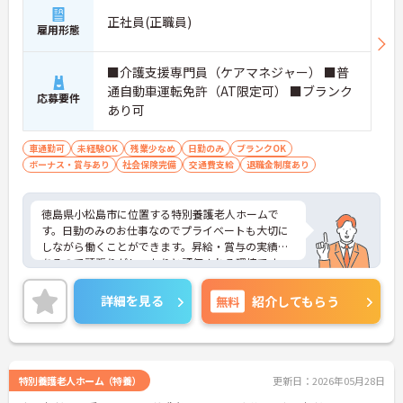
正社員(正職員)
雇用形態
■介護支援専門員（ケアマネジャー） ■普
通自動車運転免許（AT限定可） ■ブランク
応募要件
あり可
車通勤可
未経験OK
残業少なめ
日勤のみ
ブランクOK
ボーナス・賞与あり
社会保険完備
交通費支給
退職金制度あり
徳島県小松島市に位置する特別養護老人ホームで
す。日勤のみのお仕事なのでプライベートも大切に
しながら働くことができます。昇給・賞与の実績も
あるので頑張りがしっかりと評価される環境です。
ご興味をお持ちの方はお気軽にお問い合わせくださ
い。
詳細を見る
無料
紹介してもらう
特別養護老人ホーム（特養）
更新日：2026年05月28日