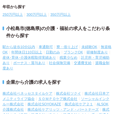
年収から探す
250万円以上
300万円以上
350万円以上
小松島市(徳島県)の介護・福祉の求人をこだわり条
件から探す
駅から徒歩10分以内
車通勤可
寮・借り上げ
未経験OK
無資格
OK
年間休日110日以上
日勤のみ
ブランクOK
研修制度あり
産休･育休･介護休暇取得実績あり
残業少なめ
託児所・育児補助
あり
ボーナス・賞与あり
社会保険完備
交通費支給
退職金制
度あり
企業から介護の求人を探す
株式会社ベネッセスタイルケア
株式会社ツクイ
株式会社日本ア
メニティライフ協会
ＳＯＭＰＯケア株式会社
ソーシャルインク
ルー株式会社
株式会社SOYOKAZE
株式会社ケア２１
ALSOK
介護株式会社
株式会社ケアリッツ・アンド・パートナーズ
株式