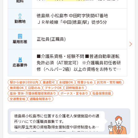
給料
徳島県 小松島市 中田町字狭間47番地
勤務地
ＪＲ牟岐線「中田(徳島)駅」徒歩5分
正社員(正職員)
雇用形態
■介護系資格・経験不問 ■普通自動車運転
免許必須（AT限定可） ※介護職員初任者研
応募要件
修（ヘルパー2級）以上の資格をお持ちであ
れば尚可
駅から徒歩10分以内
車通勤可
未経験OK
残業少なめ
託児所・育児補助
無資格OK
日勤のみ
ブランクOK
研修制度あり
産休･育休･介護休暇取得実績あり
ボーナス・賞与あり
社会保険完備
交通費支給
退職金制度あり
徳島県小松島市に位置する介護老人保健施設のの通
所リハにて介護職員募集です。
福利厚生充実◎資格取得支援制度や研修制度もあ
り、スキルアップ・キャリアアップも目指せます！
ご興味ある方には、面接対策ポイントなど、さらに