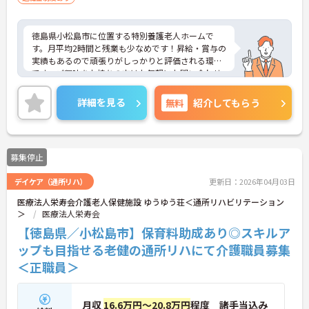
徳島県小松島市に位置する特別養護老人ホームで
す。月平均2時間と残業も少なめです！昇給・賞与の
実績もあるので頑張りがしっかりと評価される環境
です。ご興味をお持ちの方はお気軽にお問い合わせ
ください。
詳細を見る
無料
紹介してもらう
募集停止
デイケア（通所リハ）
更新日：2026年04月03日
医療法人栄寿会介護老人保健施設 ゆうゆう荘＜通所リハビリテーション
＞
医療法人栄寿会
【徳島県／小松島市】保育料助成あり◎スキルア
ップも目指せる老健の通所リハにて介護職員募集
＜正職員＞
月収
16.6万円～20.8万円
程度 諸手当込み