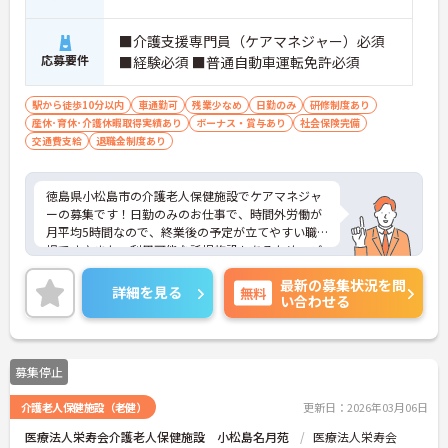
■介護支援専門員（ケアマネジャー）必須
応募要件
■経験必須 ■普通自動車運転免許必須
駅から徒歩10分以内
車通勤可
残業少なめ
日勤のみ
研修制度あり
産休･育休･介護休暇取得実績あり
ボーナス・賞与あり
社会保険完備
交通費支給
退職金制度あり
徳島県小松島市の介護老人保健施設でケアマネジャ
ーの募集です！日勤のみのお仕事で、時間外労働が
月平均5時間なので、終業後の予定が立てやすい職
場です♪また、利用可能な託児施設もあるため、ご
家族のいる方でも安心して働くことができます◎ご
最新の募集状況を問
興味のある方は、面接ポイントをお伝えしますの
詳細を見る
無料
い合わせる
で、お気軽にご連絡ください。
募集停止
介護老人保健施設（老健）
更新日：2026年03月06日
医療法人栄寿会介護老人保健施設 小松島名月苑
医療法人栄寿会