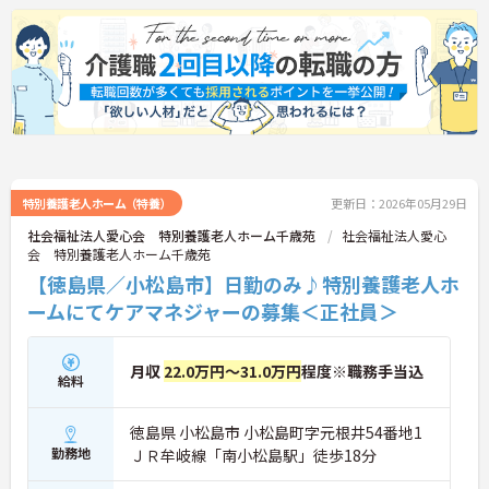
特別養護老人ホーム（特養）
更新日：2026年05月29日
社会福祉法人愛心会 特別養護老人ホーム千歳苑
社会福祉法人愛心
会 特別養護老人ホーム千歳苑
【徳島県／小松島市】日勤のみ♪特別養護老人ホ
ームにてケアマネジャーの募集＜正社員＞
月収
22.0万円～31.0万円
程度※職務手当込
給料
徳島県 小松島市 小松島町字元根井54番地1
勤務地
ＪＲ牟岐線「南小松島駅」徒歩18分