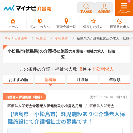
0
0
求人検索
会員登録
メニュー
ホーム
初めての方へ
面談会場一覧
保存した求人
最近見た求人
マイナビ介護職
徳島県
小松島市
徳島県の介護福祉施設の求人・転職一
小松島市(徳島県)の介護福祉施設
の介護職・福祉の求人・転職一
覧
6
この条件の介護・福祉求人数
非公開求人
件 ＋
おすすめ順
新着順
月収順
年収順
介護老人保健施設（老健）
更新日：2026年07月23日
医療法人栄寿会介護老人保健施設小松島名月苑
医療法人栄寿会
【徳島県／小松島市】託児施設あり◎介護老人保
健施設にて介護福祉士の募集です！