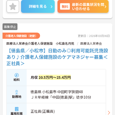
最新の募集状況を問
詳細をお話しいたしますのでお気軽にご相談くださ
詳細を見る
無料
い合わせる
い！
募集停止
介護老人保健施設（老健）
更新日：2026年03月06日
医療法人栄寿会介護老人保健施設 小松島名月苑
医療法人栄寿会
【徳島県／小松市】日勤のみ◎利用可能託児施設
あり♪介護老人保健施設のケアマネジャー募集＜
正社員＞
月収
20.5万円～25.4万円
給料
徳島県 小松島市 中田町字狭間48
勤務地
ＪＲ牟岐線「中田(徳島)駅」徒歩10分
正社員(正職員)
雇用形態