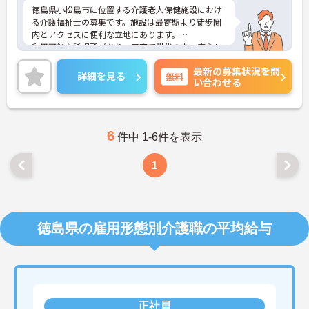
徳島県小松島市に位置する介護老人保健施設におけ
る介護福祉士の募集です。施設は最寄駅より徒歩圏
内とアクセスに便利な立地にあります。
利用可能な託児所があり、子育て世代の方も安心し
てご勤務いただけます。また、賞与は3.1ヶ月分の支
最新の募集状況を問
給実績があり、頑張りがきちんと評価される職場で
詳細を見る
無料
い合わせる
す。
ご興味のある方には、面接対策ポイントなど、さら
に詳細をお話しいたしますのでお気軽にご相談くだ
さい！
6
件中 1-6件を表示
1
徳島県の雇用形態別介護職の平均給与
正社員