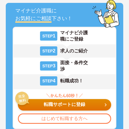
マイナビ介護職に
お気軽にご相談
下さい！
マイナビ介護
1
STEP
職にご登録
2
求人のご紹介
STEP
面接・条件交
3
STEP
渉
4
転職成功！
STEP
転職サポートに登録
はじめて転職する方へ