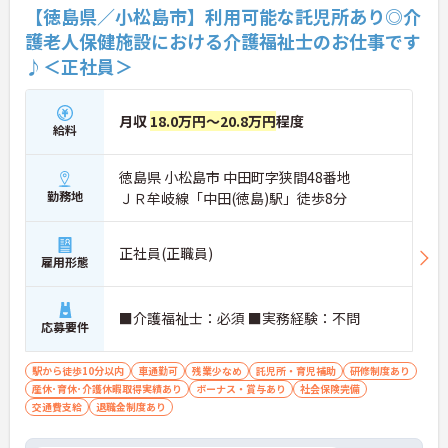
【徳島県／小松島市】利用可能な託児所あり◎介
護老人保健施設における介護福祉士のお仕事です
♪＜正社員＞
月収
18.0万円～20.8万円
程度
給料
徳島県 小松島市 中田町字狭間48番地
勤務地
ＪＲ牟岐線「中田(徳島)駅」徒歩8分
正社員(正職員)
雇用形態
■介護福祉士：必須 ■実務経験：不問
応募要件
駅から徒歩10分以内
車通勤可
残業少なめ
託児所・育児補助
研修制度あり
産休･育休･介護休暇取得実績あり
ボーナス・賞与あり
社会保険完備
交通費支給
退職金制度あり