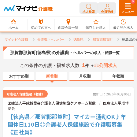
0
0
求人検索
会員登録
メニュー
ホーム
初めての方へ
面談会場一覧
保存した求人
最近見た求人
マイナビ介護職
介護職・ヘルパー
徳島県
那賀郡那賀町
徳島県の
那賀郡那賀町(徳島県)の介護職・ヘルパー
の求人・転職一覧
1
この条件の介護・福祉求人数
非公開求人
件 ＋
おすすめ順
新着順
月収順
年収順
介護老人保健施設（老健）
更新日：2026年03月06日
医療法人平成博愛会介護老人保健施設ケアホーム鷲敷
医療法人平成博
愛会
【徳島県／那賀郡那賀町】マイカー通勤OK♪年
間休日110日◎介護老人保健施設で介護職募集
《正社員》