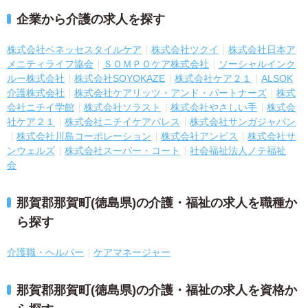
企業から介護の求人を探す
株式会社ベネッセスタイルケア
株式会社ツクイ
株式会社日本ア
メニティライフ協会
ＳＯＭＰＯケア株式会社
ソーシャルインク
ルー株式会社
株式会社SOYOKAZE
株式会社ケア２１
ALSOK
介護株式会社
株式会社ケアリッツ・アンド・パートナーズ
株式
会社ニチイ学館
株式会社ソラスト
株式会社やさしい手
株式会
社ケア２１
株式会社ニチイケアパレス
株式会社サンガジャパン
株式会社川島コーポレーション
株式会社アンビス
株式会社サ
ンウェルズ
株式会社スーパー・コート
社会福祉法人ノテ福祉
会
那賀郡那賀町(徳島県)の介護・福祉の求人を職種か
ら探す
介護職・ヘルパー
ケアマネージャー
那賀郡那賀町(徳島県)の介護・福祉の求人を資格か