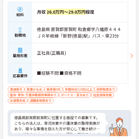
月収
26.0万円～29.0万円
程度
給料
徳島県 那賀郡那賀町 和食郷字八幡原４４４
勤務地
ＪＲ牟岐線「新野(徳島)駅」バス・車23分
正社員(正職員)
雇用形態
■経験不問 ■資格不問
応募要件
車通勤可
残業少なめ
無資格OK
年間休日110日以上
研修制度あり
産休･育休･介護休暇取得実績あり
ボーナス・賞与あり
社会保険完備
交通費支給
退職金制度あり
徳島県那賀郡那賀町に位置する施設での募集です。
こちらの法人は、育児休業や介護休業の取得実績が
あり、様々な事情を抱えた方が安心して働き続ける
ことができます。またマイカー通勤も可能です！ご