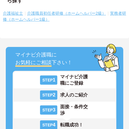
ら探す
介護福祉士
介護職員初任者研修（ホームヘルパー2級）
実務者研
修（ホームヘルパー1級）
マイナビ介護職に
お気軽にご相談
下さい！
マイナビ介護
1
STEP
職にご登録
2
求人のご紹介
STEP
面接・条件交
3
STEP
渉
4
転職成功！
STEP