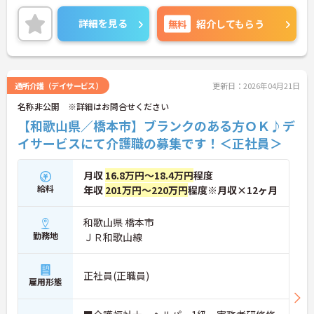
は、安心して開始できます♪
ご興味ある方は面接ポイントをお伝えしますので、
詳細を見る
無料
紹介してもらう
お気軽にお問い合わせください♪
通所介護（デイサービス）
更新日：2026年04月21日
名称非公開 ※詳細はお問合せください
【和歌山県／橋本市】ブランクのある方ＯＫ♪デ
イサービスにて介護職の募集です！＜正社員＞
月収
16.8万円～18.4万円
程度
給料
年収
201万円～220万円
程度※月収×12ヶ月
和歌山県 橋本市
勤務地
ＪＲ和歌山線
正社員(正職員)
雇用形態