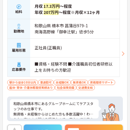
月収
17.3万円
～程度
給料
年収
207万円
～程度※月収×12ヶ月
和歌山県 橋本市 菖蒲谷979-1
勤務地
南海高野線「御幸辻駅」徒歩5分
正社員(正職員)
雇用形態
■資格・経験不問 ■介護職員初任者研修以
応募要件
上をお持ちの方歓迎
駅から徒歩10分以内
車通勤可
未経験OK
無資格OK
資格取得サポート
産休･育休･介護休暇取得実績あり
社会保険完備
交通費支給
和歌山県橋本市にあるグループホームにてケアスタ
ッフのお仕事です。
無資格・未経験からはじめた方も多数活躍中！わか
らない事はすぐ聞ける環境なので、安心して仕事を
始められます♪
ご興味ある方には、面接対策ポイントなど、さらに