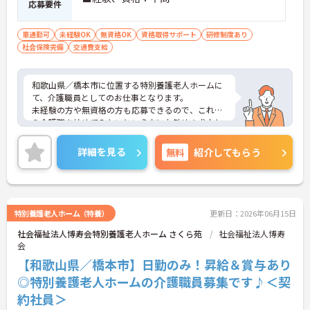
応募要件
車通勤可
未経験OK
無資格OK
資格取得サポート
研修制度あり
社会保険完備
交通費支給
和歌山県／橋本市に位置する特別養護老人ホームに
て、介護職員としてのお仕事となります。
未経験の方や無資格の方も応募できるので、これか
ら介護職を始めてみたいという方にお勧めの求人と
なっております◎施設内には保育園もあるので、お
子様がいらっしゃる方も安心してお仕事できます！
詳細を見る
無料
紹介してもらう
ご興味ある方は面接ポイントをお伝えしますので、
お気軽にお問い合わせください♪
特別養護老人ホーム（特養）
更新日：2026年06月15日
社会福祉法人博寿会特別養護老人ホーム さくら苑
社会福祉法人博寿
会
【和歌山県／橋本市】日勤のみ！昇給＆賞与あり
◎特別養護老人ホームの介護職員募集です♪＜契
約社員＞