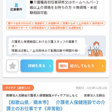
■介護職員初任者研修又はホームヘルパー2
級以上の資格をお持ちの方 ※無資格・未経
応募要件
験相談可能
駅から徒歩10分以内
車通勤可
未経験OK
残業少なめ
土日祝休
無資格OK
資格取得サポート
研修制度あり
社会保険完備
交通費支給
介護老人保健施設における介護スタッフの募集で
す！
残業ほぼ無し！土日祝休みで勤務日数や時間の相談
可能！プライベートと両立しながら働くことができ
ます！
ご興味ある方には、面接のポイントなど、さらに詳
詳細を見る
無料
紹介してもらう
細をお話致しますのでお気軽にご相談ください。
デイケア（通所リハ）
更新日：2025年11月12日
医療法人志嗣会介護老人保健施設メディケアはしもと
医療法人志嗣会
【和歌山県／橋本市】 介護老人保健施設での介
護士のお仕事です《非常勤》