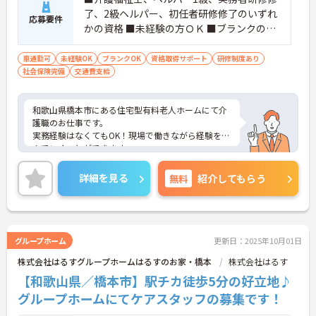
了、2級ヘルパー、初任者研修修了のいずれ
応募要件
かの資格 ■未経験の方ＯＫ ■ブランクのあ
る方ＯＫ
車通勤可
未経験OK
ブランクOK
資格取得サポート
研修制度あり
社会保険完備
交通費支給
和歌山県橋本市にある住宅型有料老人ホームにて介
護職のお仕事です。
実務経験はなくてもOK！現場で働きながら経験を積
んでいくことができます。
ご興味ある方には、面接対策ポイントなど、さらに
詳細をお話しいたしますのでお気軽にご相談くださ
詳細を見る
無料
紹介してもらう
い。
グループホーム
更新日：2025年10月01日
株式会社はるすグループホームはるすのお家・橋本
株式会社はるす
【和歌山県／橋本市】駅チカ徒歩5分の好立地♪
グループホームにてケアスタッフの募集です！