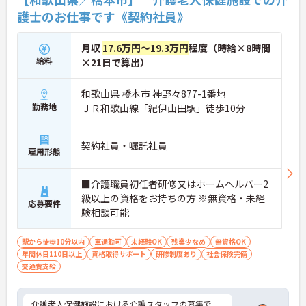
護士のお仕事です《契約社員》
月収
17.6万円～19.3万円
程度（時給×8時間
給料
×21日で算出）
和歌山県 橋本市 神野々877-1番地
勤務地
ＪＲ和歌山線「紀伊山田駅」徒歩10分
契約社員・嘱託社員
雇用形態
■介護職員初任者研修又はホームヘルパー2
級以上の資格をお持ちの方 ※無資格・未経
応募要件
験相談可能
駅から徒歩10分以内
車通勤可
未経験OK
残業少なめ
無資格OK
年間休日110日以上
資格取得サポート
研修制度あり
社会保険完備
交通費支給
介護老人保健施設における介護スタッフの募集で