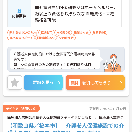
■介護職員初任者研修又はホームヘルパー2
級以上の資格をお持ちの方 ※無資格・未経
応募要件
験相談可能
駅から徒歩10分以内
車通勤可
未経験OK
残業少なめ
無資格OK
資格取得サポート
研修制度あり
交通費支給
介護老人保健施設における食事専門介護補助員の募
集です！
朝・夕の食事時のみの勤務です！勤務日数や休日の
相談可能！プライベートと両立しながら働くことが
できます！
ご興味ある方には、面接のポイントなど、さらに詳
詳細を見る
無料
紹介してもらう
細をお話致しますのでお気軽にご相談ください。
デイケア（通所リハ）
更新日：2025年11月12日
医療法人志嗣会介護老人保健施設メディケアはしもと
医療法人志嗣会
【和歌山県／橋本市】 介護老人保健施設での介