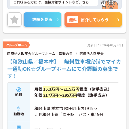
ご興味ある方には、面接対策ポイントなど、さらに
詳細をお話しいたしますのでお気軽にご相談くださ
い！
詳細を見る
無料
紹介してもらう
グループホーム
更新日：2026年01月30日
医療法人敬英会グループホーム 幸楽の里
医療法人敬英会
【和歌山県／橋本市】 無料駐車場完備でマイカ
ー通勤OK☆グループホームにて介護職の募集で
す！
月収
15.3万円～21.5万円
程度（諸手当込）
給料
年収
217万円～295万円
程度（諸手当込）
和歌山県 橋本市 隅田町山内1919-3
勤務地
ＪＲ和歌山線「隅田駅」バス・車15分