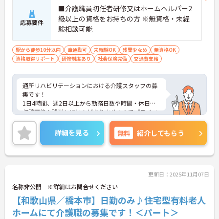
■介護職員初任者研修又はホームヘルパー2
級以上の資格をお持ちの方 ※無資格・未経
応募要件
験相談可能
駅から徒歩10分以内
車通勤可
未経験OK
残業少なめ
無資格OK
資格取得サポート
研修制度あり
社会保険完備
交通費支給
通所リハビリテーションにおける介護スタッフの募
集です！
1日4時間、週2日以上から勤務日数や時間・休日の
相談可能！残業もほとんどありませんのでプライベ
ートと両立しながら働くことが可能です！
ご興味ある方には、面接のポイントなど、さらに詳
詳細を見る
無料
紹介してもらう
細をお話致しますのでお気軽にご相談ください。
更新日：2025年11月07日
名称非公開 ※詳細はお問合せください
【和歌山県／橋本市】日勤のみ♪住宅型有料老人
ホームにて介護職の募集です！＜パート＞