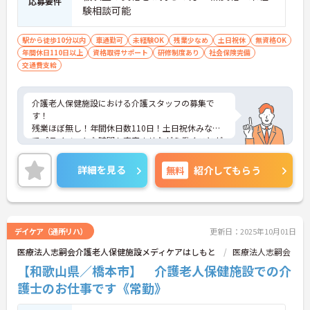
応募要件
験相談可能
駅から徒歩10分以内
車通勤可
未経験OK
残業少なめ
土日祝休
無資格OK
年間休日110日以上
資格取得サポート
研修制度あり
社会保険完備
交通費支給
介護老人保健施設における介護スタッフの募集で
す！
残業ほぼ無し！年間休日数110日！土日祝休みなの
でプライベートな時間も充実させながら働くことが
可能です！
ご興味ある方には、面接のポイントなど、さらに詳
詳細を見る
無料
紹介してもらう
細をお話致しますのでお気軽にご相談ください。
デイケア（通所リハ）
更新日：2025年10月01日
医療法人志嗣会介護老人保健施設メディケアはしもと
医療法人志嗣会
【和歌山県／橋本市】 介護老人保健施設での介
護士のお仕事です《常勤》