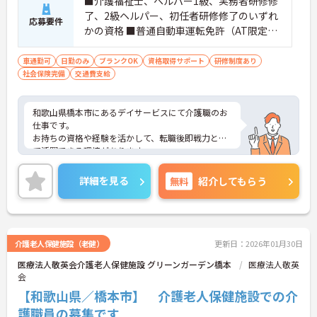
■介護福祉士、ヘルパー1級、実務者研修修
了、2級ヘルパー、初任者研修修了のいずれ
応募要件
かの資格 ■普通自動車運転免許（AT限定
可） ■ブランクのある方ＯＫ
車通勤可
日勤のみ
ブランクOK
資格取得サポート
研修制度あり
社会保険完備
交通費支給
和歌山県橋本市にあるデイサービスにて介護職のお
仕事です。
お持ちの資格や経験を活かして、転職後即戦力とし
て活躍できる環境があります。
ご興味ある方には、面接対策ポイントなど、さらに
詳細をお話しいたしますのでお気軽にご相談くださ
詳細を見る
無料
紹介してもらう
い。
介護老人保健施設（老健）
更新日：2026年01月30日
医療法人敬英会介護老人保健施設 グリーンガーデン橋本
医療法人敬英
会
【和歌山県／橋本市】 介護老人保健施設での介
護職員の募集です