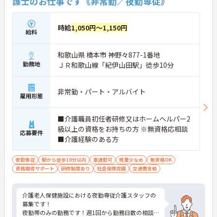
護士のお仕事です《非常勤／夜勤専従》
時給
1,050円～1,150円
給料
和歌山県 橋本市 神野々877-1番地
勤務地
ＪＲ和歌山線「紀伊山田駅」徒歩10分
非常勤・パート・アルバイト
雇用形態
■介護職員初任者研修又はホームヘルパー2
級以上の資格をお持ちの方 ※無資格応相談
応募要件
■介護経験のある方
夜勤専従
駅から徒歩10分以内
車通勤可
残業少なめ
無資格OK
資格取得サポート
研修制度あり
社会保険完備
交通費支給
介護老人保健施設における夜勤専従介護スタッフの
募集です！
夜勤帯のみの勤務です！週1回から勤務日数の相談