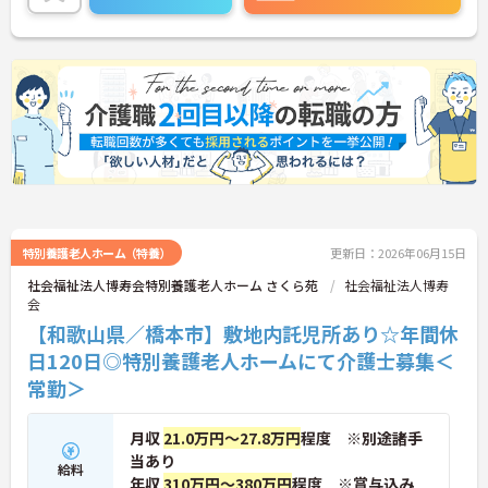
特別養護老人ホーム（特養）
更新日：2026年06月15日
社会福祉法人博寿会特別養護老人ホーム さくら苑
社会福祉法人博寿
会
【和歌山県／橋本市】敷地内託児所あり☆年間休
日120日◎特別養護老人ホームにて介護士募集＜
常勤＞
月収
21.0万円～27.8万円
程度 ※別途諸手
当あり
給料
年収
310万円～380万円
程度 ※賞与込み