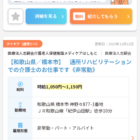
可能！プライベートと両立しながら働くことができ
ます！
ご興味ある方には、面接のポイントなど、さらに詳
詳細を見る
無料
紹介してもらう
細をお話致しますのでお気軽にご相談ください。
デイケア（通所リハ）
更新日：2025年11月12日
医療法人志嗣会介護老人保健施設メディケアはしもと
医療法人志嗣会
【和歌山県／橋本市】 通所リハビリテーション
での介護士のお仕事です《非常勤》
時給
1,050円～1,150円
給料
和歌山県 橋本市 神野々877-1番地
勤務地
ＪＲ和歌山線「紀伊山田駅」徒歩10分
非常勤・パート・アルバイト
雇用形態