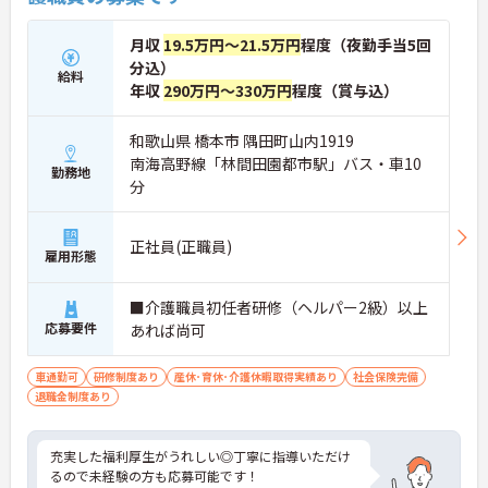
月収
19.5万円～21.5万円
程度（夜勤手当5回
分込）
給料
年収
290万円～330万円
程度（賞与込）
和歌山県 橋本市 隅田町山内1919
南海高野線「林間田園都市駅」バス・車10
勤務地
分
正社員(正職員)
雇用形態
■介護職員初任者研修（ヘルパー2級）以上
応募要件
あれば尚可
車通勤可
研修制度あり
産休･育休･介護休暇取得実績あり
社会保険完備
退職金制度あり
充実した福利厚生がうれしい◎丁寧に指導いただけ
るので未経験の方も応募可能です！