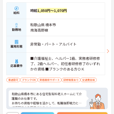
時給
1,050円～1,070円
給料
和歌山県 橋本市
勤務地
南海高野線
非常勤・パート・アルバイト
雇用形態
■介護福祉士、ヘルパー1級、実務者研修修
了、2級ヘルパー、初任者研修修了のいずれ
応募要件
かの資格 ■ブランクのある方ＯＫ
車通勤可
ブランクOK
資格取得サポート
研修制度あり
交通費支給
和歌山県橋本市にある住宅型有料老人ホームにて介
護職のお仕事です。
お持ちの資格や経験を活かして、転職後即戦力とし
て活躍できる環境があります。
ご興味ある方には、面接対策ポイントなど、さらに