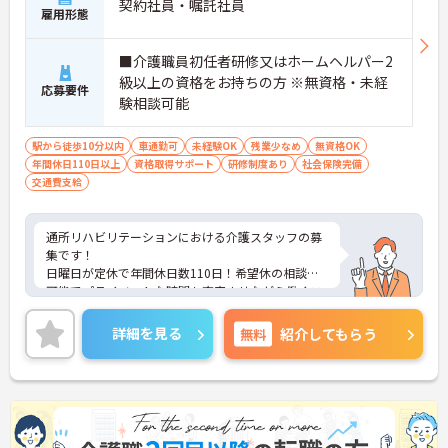
契約社員・嘱託社員
雇用形態
■介護職員初任者研修又はホームヘルパー2
級以上の資格をお持ちの方 ※無資格・未経
応募要件
験相談可能
駅から徒歩10分以内
車通勤可
未経験OK
残業少なめ
無資格OK
年間休日110日以上
資格取得サポート
研修制度あり
社会保険完備
交通費支給
通所リハビリテーションにおける介護スタッフの募
集です！
日曜日が定休で年間休日数110日！希望休の相談も
可能でプライベートな時間も充実させながら働くこ
とが可能です！
ご興味ある方には、面接のポイントなど、さらに詳
詳細を見る
無料
紹介してもらう
細をお話致しますのでお気軽にご相談ください。