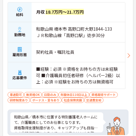
月収
18.7万円～21.7万円
給料
和歌山県 橋本市 高野口町大野1844-133
勤務地
ＪＲ和歌山線「高野口駅」徒歩30分
契約社員・嘱託社員
雇用形態
■経験：必須 ※資格をお持ちの方は未経験
可 ■介護職員初任者研修（ヘルパー2級）以
応募要件
上：必須 ※経験をお持ちの方は無資格可
車通勤可
無資格OK
日勤のみ
年間休日110日以上
資格取得サポート
研修制度あり
ボーナス・賞与あり
社会保険完備
交通費支給
和歌山県／橋本市に位置する特別養護老人ホームに
て、介護職員としてのお仕事となります。
資格取得支援制度があり、キャリアアップも目指せ
ます◎研修制度もあるので、お仕事をはじめる際