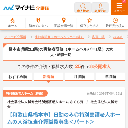
0
0
求人検索
会員登録
メニュー
ホーム
初めての方へ
面談会場一覧
保存した求人
最近見た求人
マイナビ介護職
実務者研修（ホームヘルパー1級）
和歌山県
橋本市
橋本市(和歌山県)の実務者研修（ホームヘルパー1級）
の求
人・転職一覧
25
この条件の介護・福祉求人数
非公開求人
件 ＋
おすすめ順
新着順
月収順
年収順
特別養護老人ホーム（特養）
更新日：2026年06月15日
社会福祉法人博寿会特別養護老人ホーム さくら苑
社会福祉法人博寿
会
【和歌山県橋本市】日勤のみ◎特別養護老人ホー
ムの入浴担当介護職員募集＜パート＞