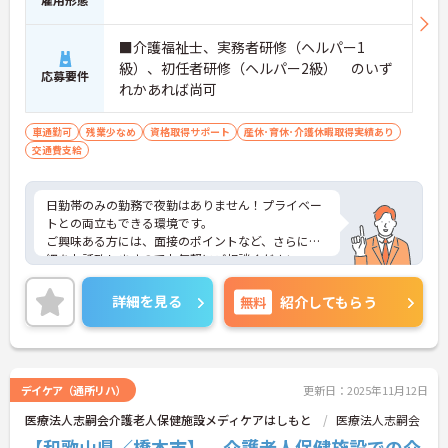
■介護福祉士、実務者研修（ヘルパー1
級）、初任者研修（ヘルパー2級） のいず
応募要件
れかあれば尚可
車通勤可
残業少なめ
資格取得サポート
産休･育休･介護休暇取得実績あり
交通費支給
日勤帯のみの勤務で夜勤はありません！プライベー
トとの両立もできる環境です。
ご興味ある方には、面接のポイントなど、さらに詳
細をお話致しますのでお気軽にご相談ください。
詳細を見る
無料
紹介してもらう
デイケア（通所リハ）
更新日：2025年11月12日
医療法人志嗣会介護老人保健施設メディケアはしもと
医療法人志嗣会
【和歌山県／橋本市】 介護老人保健施設での介