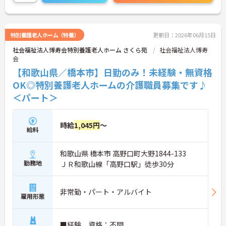
ケアします！
★年間休日120日！月10日のお休みでプライベート
もしっかり充実♪
★入社後は座学からスタート！独り立ちもその方に
特別養護老人ホーム（特養）
更新日：2026年06月15日
合わせてのスタイルで指導員の元業務を覚えていき
社会福祉法人博寿会特別養護老人ホーム さくら苑
社会福祉法人博寿
ます！
会
★敷地内託児所が用意されていますので、子育て世
代の方も安心して就業いただけます♪
【和歌山県／橋本市】日勤のみ！未経験・無資格
★無料駐車場完備でお子様連れの通勤も負担が少な
OK◎特別養護老人ホームの介護職員募集です♪
く、働きやすい環境が整っています。
＜パート＞
ご興味のある方には、面接対策ポイントなど、さら
に詳細をお話いたしますので、お気軽にご相談くだ
さい。
時給
1,045円
～
給料
和歌山県 橋本市 高野口町大野1844-133
勤務地
ＪＲ和歌山線「高野口駅」徒歩30分
非常勤・パート・アルバイト
雇用形態
■経験、資格：不問