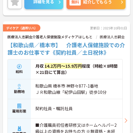
詳細を見る
無料
紹介してもらう
詳細をお話しいたしますのでお気軽にご相談くださ
い。
デイケア（通所リハ）
更新日：2025年10月01日
医療法人志嗣会介護老人保健施設メディケアはしもと
医療法人志嗣会
【和歌山県／橋本市】 介護老人保健施設での介
護士のお仕事です《契約社員／土日祝休》
月収
14.2万円～15.9万円
程度（時給×8時間
給料
×21日にて算出）
和歌山県 橋本市 神野々877-1番地
勤務地
ＪＲ和歌山線「紀伊山田駅」徒歩10分
契約社員・嘱託社員
雇用形態
■介護職員初任者研修又はホームヘルパー2
級以上の資格をお持ちの方 ※無資格・未経