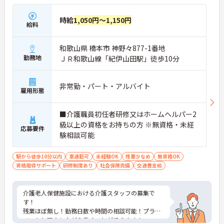
時給
1,050円～1,150円
給料
和歌山県 橋本市 神野々877-1番地
勤務地
ＪＲ和歌山線「紀伊山田駅」徒歩10分
非常勤・パート・アルバイト
雇用形態
■介護職員初任者研修又はホームヘルパー2
級以上の資格をお持ちの方 ※無資格・未経
応募要件
験相談可能
駅から徒歩10分以内
車通勤可
未経験OK
残業少なめ
無資格OK
資格取得サポート
研修制度あり
社会保険完備
交通費支給
介護老人保健施設における介護スタッフの募集で
す！
残業ほぼ無し！勤務日数や時間の相談可能！プライ
ベートと両立しながら働くことができます！