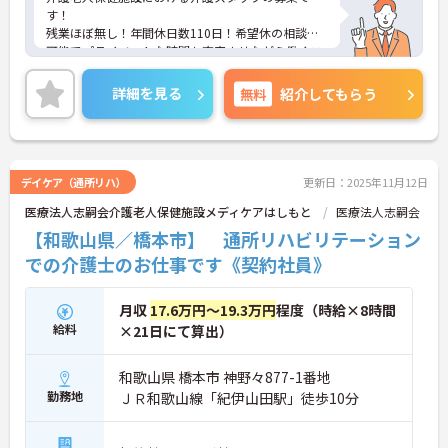
す！
残業ほぼ無し！年間休日数110日！希望休の相談も
可能でプライベートな時間も充実させながら働くこ
とが可能です！
ご興味ある方には、面接のポイントなど、さらに詳
詳細を見る
無料
紹介してもらう
細をお話致しますのでお気軽にご相談ください。
デイケア（通所リハ）
更新日：2025年11月12日
医療法人志嗣会介護老人保健施設メディケアはしもと
医療法人志嗣会
【和歌山県／橋本市】 通所リハビリテーション
での介護士のお仕事です《契約社員》
月収
17.6万円～19.3万円
程度（時給×8時間
給料
×21日にて算出）
和歌山県 橋本市 神野々877-1番地
勤務地
ＪＲ和歌山線「紀伊山田駅」徒歩10分