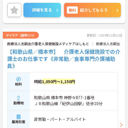
ご興味ある方には、面接のポイントなど、さらに詳
細をお話致しますのでお気軽にご相談ください。
詳細を見る
無料
紹介してもらう
デイケア（通所リハ）
更新日：2025年11月12日
医療法人志嗣会介護老人保健施設メディケアはしもと
医療法人志嗣会
【和歌山県／橋本市】 介護老人保健施設での介
護士のお仕事です《非常勤／食事専門介護補助
員》
時給
1,050円～1,150円
給料
和歌山県 橋本市 神野々877-1番地
勤務地
ＪＲ和歌山線「紀伊山田駅」徒歩10分
非常勤・パート・アルバイト
雇用形態