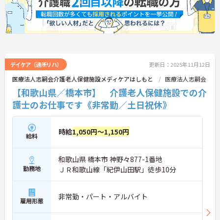
デイケア（通所リハ）
更新日：2025年11月12日
医療法人志嗣会介護老人保健施設メディケアはしもと
医療法人志嗣会
【和歌山県／橋本市】 介護老人保健施設での介
護士のお仕事です《非常勤／土日祝休》
時給
1,050円～1,150円
給料
和歌山県 橋本市 神野々877-1番地
勤務地
ＪＲ和歌山線「紀伊山田駅」徒歩10分
非常勤・パート・アルバイト
雇用形態