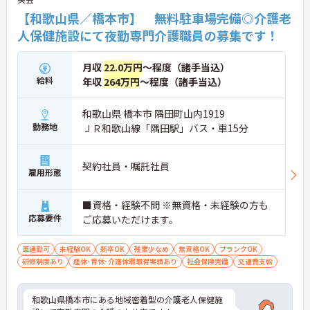
【和歌山県／橋本市】 無料駐車場完備◎介護老
人保健施設にて夜勤専門介護職員の募集です！
月収
22.0万円
～程度（諸手当込）
給料
年収
264万円
～程度（諸手当込）
和歌山県 橋本市 隅田町山内1919
勤務地
ＪＲ和歌山線「隅田駅」バス・車15分
契約社員・嘱託社員
雇用形態
■資格・経験不問 ※無資格・未経験の方も
応募要件
ご応募いただけます。
車通勤可
未経験OK
新卒OK
残業少なめ
無資格OK
ブランクOK
研修制度あり
産休･育休･介護休暇取得実績あり
社会保険完備
交通費支給
和歌山県橋本市にある地域密着型の介護老人保健施