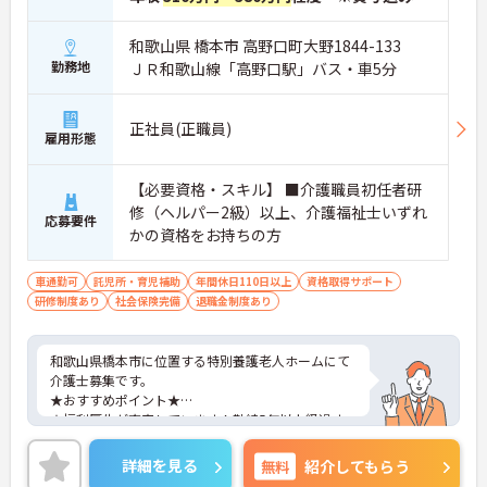
和歌山県 橋本市 高野口町大野1844-133
勤務地
ＪＲ和歌山線「高野口駅」バス・車5分
正社員(正職員)
雇用形態
【必要資格・スキル】 ■介護職員初任者研
修（ヘルパー2級）以上、介護福祉士いずれ
応募要件
かの資格をお持ちの方
車通勤可
託児所・育児補助
年間休日110日以上
資格取得サポート
研修制度あり
社会保険完備
退職金制度あり
和歌山県橋本市に位置する特別養護老人ホームにて
介護士募集です。
★おすすめポイント★
★福利厚生が充実しています！勤続5年以上経過す
ると、処遇改善手当や特定手当も上がります！
★定員140床の大規模なユニット型の特養！日中は
詳細を見る
無料
紹介してもらう
約15名（2ユニット分）のご利用者様を4名の職員で