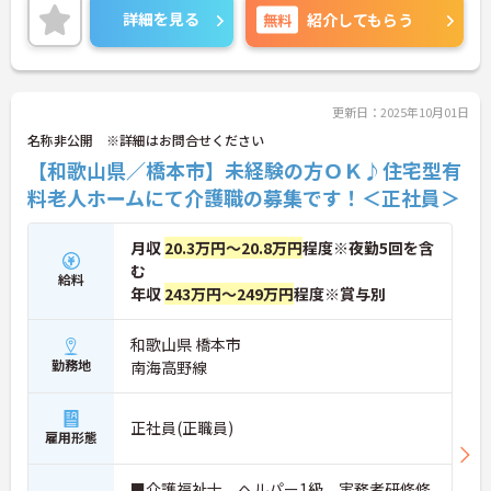
詳細をお話しいたしますのでお気軽にご相談くださ
詳細を見る
無料
紹介してもらう
い。
更新日：2025年10月01日
名称非公開 ※詳細はお問合せください
【和歌山県／橋本市】未経験の方ＯＫ♪住宅型有
料老人ホームにて介護職の募集です！＜正社員＞
月収
20.3万円～20.8万円
程度※夜勤5回を含
む
給料
年収
243万円～249万円
程度※賞与別
和歌山県 橋本市
勤務地
南海高野線
正社員(正職員)
雇用形態
■介護福祉士、ヘルパー1級、実務者研修修