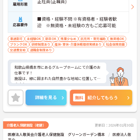
正社員(正職員)
雇用形態
■資格・経験不問 ※有資格者・経験者歓
応募要件
迎 ※無資格・未経験の方もご応募可能
車通勤可
未経験OK
新卒OK
残業少なめ
託児所・育児補助
無資格OK
ブランクOK
研修制度あり
産休･育休･介護休暇取得実績あり
社会保険完備
交通費支給
退職金制度あり
和歌山県橋本市にあるグループホームにて介護のお
仕事です！
施設は、緑に囲まれた自然豊かな地域に位置してい
ます！
残業はほとんどなく自分の時間を確保しやすいの
で、プライベートと無理なく両立可能◎
詳細を見る
無料
紹介してもらう
介護のお仕事に興味があれば経験・資格は不問で
す！頼れる先輩スタッフが丁寧に指導してくれるの
で、未経験の方も安心♪
資格取得支援制度のあるので、キャリアアップも叶
います☆
介護老人保健施設（老健）
更新日：2026年01月30日
ご興味がある方は是非一度マイナビまでお問合せく
医療法人敬英会介護老人保健施設 グリーンガーデン橋本
医療法人敬
ださい！！
英会