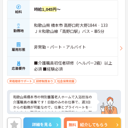
時給
1,045円
～
給料
和歌山県 橋本市 高野口町大野1844‐133
勤務地
ＪＲ和歌山線「高野口駅」バス・車5分
非常勤・パート・アルバイト
雇用形態
■介護職員初任者研修（ヘルパー2級）以上
応募要件
必須 ■経験必須
資格取得サポート
研修制度あり
社会保険完備
和歌山県橋本市の特別養護老人ホームで入浴担当の
介護職員の募集です！日勤のみのお仕事で、週3日
からの勤務が可能なので、仕事とプライベートを両
立しやすい職場です♪あなたの業務経験を、ぜひ職
場で活かしてみませんか？ご興味のある方は、面接
ポイントをお伝えしますので、お気軽にご連絡くだ
詳細を見る
無料
紹介してもらう
さい。