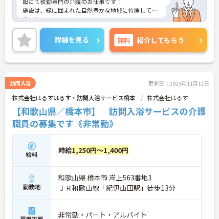
設にて夜勤専門の介護のお仕事です！
施設は、緑に囲まれた自然豊かな地域に位置してい
ます！
残業はほとんどなく自分の時間を確保しやすいの
で、プライベートと無理なく両立可能◎
詳細を見る
無料
紹介してもらう
介護のお仕事に興味があれば経験・資格は不問で
す！頼れる先輩スタッフが丁寧に指導してくれるの
で、未経験の方も安心♪
資格取得支援制度のあるので、キャリアアップも叶
います☆
訪問入浴
更新日：2025年11月12日
ご興味がある方は是非一度マイナビまでお問合せく
株式会社はるすはるす・訪問入浴サービス橋本
株式会社はるす
ださい！！
【和歌山県／橋本市】 訪問入浴サービスの介護
職員の募集です《非常勤》
時給
1,250円～1,400円
給料
和歌山県 橋本市 岸上563番地1
勤務地
ＪＲ和歌山線「紀伊山田駅」徒歩13分
非常勤・パート・アルバイト
雇用形態