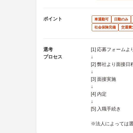
ポイント
車通勤可
日勤のみ
社会保険完備
交通費
選考
[1] 応募フォーム
プロセス
↓
[2] 弊社より面
↓
[3] 面接実施
↓
[4] 内定
↓
[5] 入職手続き
※法人によっては