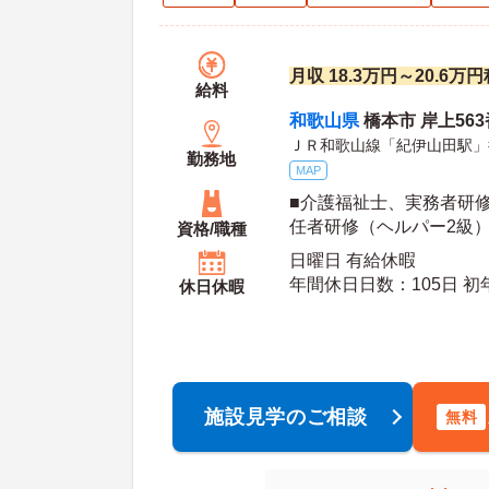
月収 18.3万円～20.6万
給料
和歌山県
橋本市 岸上563
ＪＲ和歌山線「紀伊山田駅」
勤務地
MAP
■介護福祉士、実務者研
任者研修（ヘルパー2級
資格/職種
可
日曜日 有給休暇
年間休日日数：105日 初年度有給日数：10日 最
休日休暇
大有給日数：20日
施設見学のご相談
無料