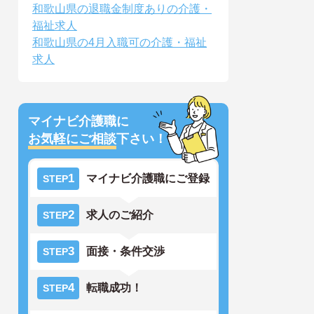
和歌山県の退職金制度ありの介護・
福祉求人
和歌山県の4月入職可の介護・福祉
求人
マイナビ介護職に
お気軽にご相談
下さい！
1
マイナビ介護職にご登録
STEP
2
求人のご紹介
STEP
3
面接・条件交渉
STEP
4
転職成功！
STEP