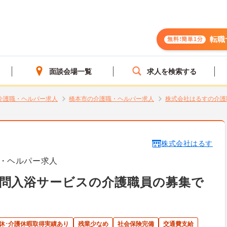
転職
無料!簡単1分
面談会場一覧
求人を検索する
介護職・ヘルパー求人
橋本市の介護職・ヘルパー求人
株式会社はるすの介護
株式会社はるす
・ヘルパー求人
訪問入浴サービスの介護職員の募集で
育休･介護休暇取得実績あり
残業少なめ
社会保険完備
交通費支給