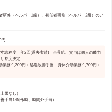
者研修（ヘルパー1級）、初任者研修（ヘルパー2級）のい
00円
寸志程度 年2回(過去実績) ※昇給、賞与は個人の能力
より都度決定
業務:1,200円＋処遇改善手当 身体介助業務:1,700円＋
当
給上限なし）
善手当145円/時、時間外手当）