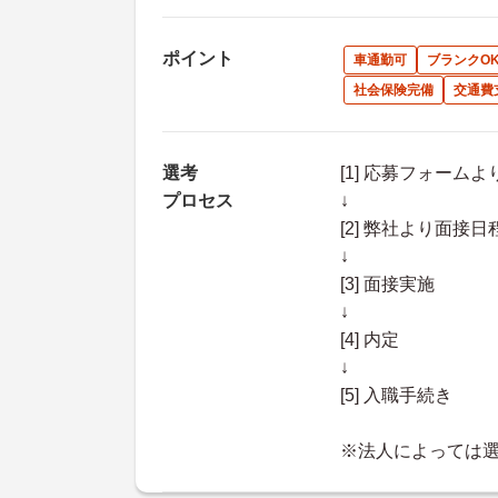
ポイント
車通勤可
ブランクO
社会保険完備
交通費
選考
[1] 応募フォーム
プロセス
↓
[2] 弊社より面
↓
[3] 面接実施
↓
[4] 内定
↓
[5] 入職手続き
※法人によっては