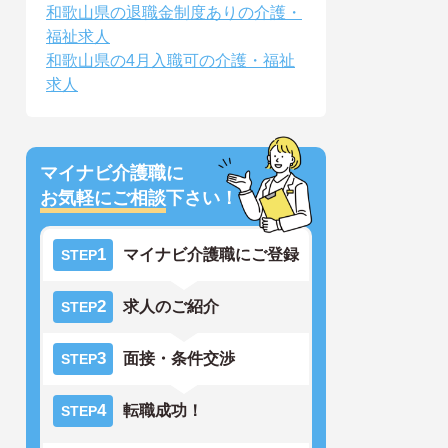
和歌山県の退職金制度ありの介護・
福祉求人
和歌山県の4月入職可の介護・福祉
求人
マイナビ介護職に
お気軽にご相談
下さい！
1
マイナビ介護職にご登録
STEP
2
求人のご紹介
STEP
3
面接・条件交渉
STEP
4
転職成功！
STEP