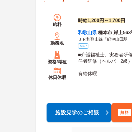
時給1,200円～1,700円
給料
和歌山県
橋本市 岸上563
ＪＲ和歌山線「紀伊山田駅」
勤務地
MAP
■介護福祉士、実務者研
任者研修（ヘルパー2級
資格/職種
有給休暇
休日休暇
施設見学のご相談
無料