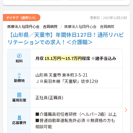
デイケア（通所リハ）
更新日：2025年12月25日
医療法人社団丹心会 吉岡病院
医療法人社団丹心会 吉岡病院
【山形県／天童市】年間休日127日！通所リハビ
リテーションでの求人！＜介護職＞
月収
15.1万円～15.7万円
程度 ※諸手当込み
給料
山形県 天童市 東本町3-5-21
勤務地
ＪＲ奥羽本線「天童駅」徒歩12分
正社員(正職員)
雇用形態
■介護職員初任者研修（ヘルパー2級）以上
■普通自動車運転免許必須 ※無資格の方も
応募要件
相談可能