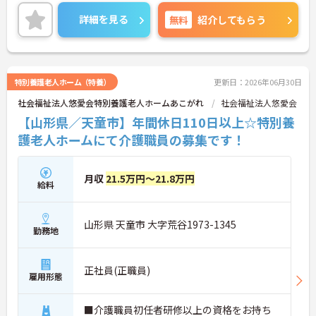
や時間帯も相談できます。お子様の学校行事やご家
族の予定を優先したい主婦（夫）の方や、扶養内で
詳細を見る
無料
紹介してもらう
無理なく働きたい方にぴったりです。空いた時間を
有効活用して、プライベートと仕事を両立できる環
境が整っています。
＜頑張りがしっかり還元される安心の給与制度＞モ
チベーション高く働けるよう、給与面でのメリット
特別養護老人ホーム（特養）
更新日：2026年06月30日
が充実しています。身体介護と生活援助が同じ時給
社会福祉法人悠愛会特別養護老人ホームあこがれ
社会福祉法人悠愛会
設定になっているため、業務内容によって時給が下
がる心配がありません。また、日曜・祝日や早朝・
【山形県／天童市】年間休日110日以上☆特別養
夜間の勤務には時給アップの手当がつきます。さら
護老人ホームにて介護職員の募集です！
に、急な予定変更があった場合でも「キャンセル手
当（職務時給の60％）」が支給されるため、安心し
て収入を得ることができます。
月収
21.5万円～21.8万円
給料
山形県 天童市 大字荒谷1973-1345
勤務地
正社員(正職員)
雇用形態
■介護職員初任者研修以上の資格をお持ち