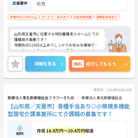
応募要件
の方
年間休日110日以上
ボーナス・賞与あり
社会保険完備
退職金制度あり
山形県天童市に位置する特別養護老人ホームにて介
護職員の募集です！
年間休日110日以上ありしっかりお休みを確保でき
ます◎ワークライフバランスを重視したい方におす
すめです♪
ご興味のある方には、面接対策ポイントなど、さら
詳細を見る
無料
紹介してもらう
に詳細をご案内しますのでお気軽にご相談くださ
い！
更新日：2026年02月16日
医療法人東北医療福祉会フラワーきため
医療法人東北医療福祉会
【山形県／天童市】各種手当あり◎小規模多機能
型居宅介護事業所にて介護職の募集です！
月収
16.9万円～20.4万円
程度
給料