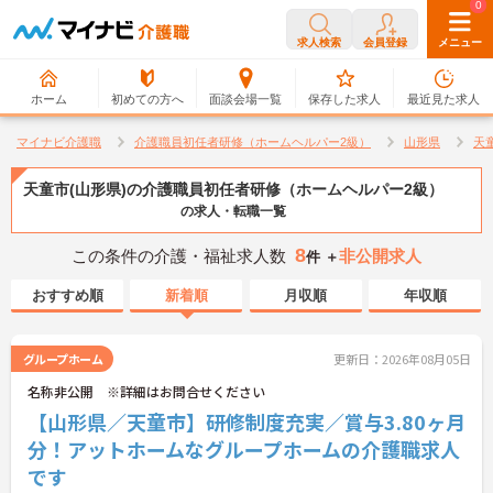
0
0
求人検索
会員登録
メニュー
ホーム
初めての方へ
面談会場一覧
保存した求人
最近見た求人
マイナビ介護職
介護職員初任者研修（ホームヘルパー2級）
山形県
天
天童市(山形県)の介護職員初任者研修（ホームヘルパー2級）
の求人・転職一覧
8
この条件の介護・福祉求人数
非公開求人
件 ＋
おすすめ順
新着順
月収順
年収順
グループホーム
更新日：2026年08月05日
名称非公開 ※詳細はお問合せください
【山形県／天童市】研修制度充実／賞与3.80ヶ月
分！アットホームなグループホームの介護職求人
です