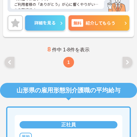
ご利用者様の「ありがとう」が心に響くやりがいの
ある職場です。
地域の皆様に「頼られる存在」として同施設を支え
るチカラになってください。研修制度も充実してい
詳細を見る
無料
紹介してもらう
ます◎
ご興味のある方には、面接対策ポイントなど、さら
に詳細をお話しいたしますので、お気軽にご相談く
ださい。
8
件中 1-8件を表示
1
山形県の雇用形態別介護職の平均給与
正社員