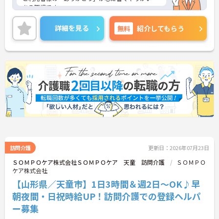
ある職場です。
地域の皆様に「頼られる存在」として同施設を支え
るチカラになってください。研修制度も充実してい
詳細を見る
無料
紹介してもらう
ます◎
ご興味のある方には、面接対策ポイントなど、さら
に詳細をお話しいたしますので、お気軽にご相談く
ださい。
訪問介護
更新日：2026年07月23日
ＳＯＭＰＯケア株式会社ＳＯＭＰＯケア 天童 訪問介護
ＳＯＭＰＯ
ケア株式会社
【山形県／天童市】1日3時間＆週2日～OK♪早
朝夜間・日祝時給UP！訪問介護での登録ヘルパ
ー募集