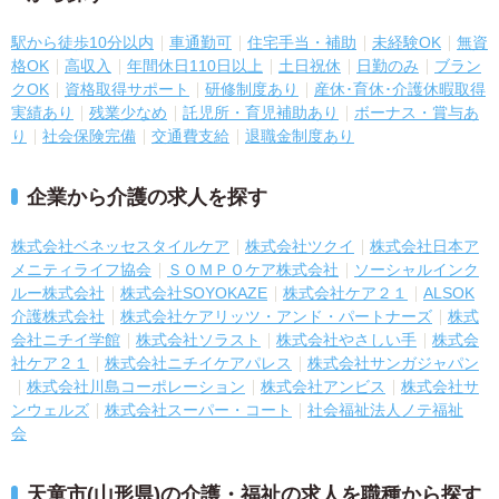
駅から徒歩10分以内
車通勤可
住宅手当・補助
未経験OK
無資
格OK
高収入
年間休日110日以上
土日祝休
日勤のみ
ブラン
クOK
資格取得サポート
研修制度あり
産休･育休･介護休暇取得
実績あり
残業少なめ
託児所・育児補助あり
ボーナス・賞与あ
り
社会保険完備
交通費支給
退職金制度あり
企業から介護の求人を探す
株式会社ベネッセスタイルケア
株式会社ツクイ
株式会社日本ア
メニティライフ協会
ＳＯＭＰＯケア株式会社
ソーシャルインク
ルー株式会社
株式会社SOYOKAZE
株式会社ケア２１
ALSOK
介護株式会社
株式会社ケアリッツ・アンド・パートナーズ
株式
会社ニチイ学館
株式会社ソラスト
株式会社やさしい手
株式会
社ケア２１
株式会社ニチイケアパレス
株式会社サンガジャパン
株式会社川島コーポレーション
株式会社アンビス
株式会社サ
ンウェルズ
株式会社スーパー・コート
社会福祉法人ノテ福祉
会
天童市(山形県)の介護・福祉の求人を職種から探す