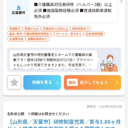
■介護職員初任者研修（ヘルパー2級）以上
必須 ■施設勤務経験必須 ■普通自動車運転
応募要件
免許必須
車通勤可
残業少なめ
年間休日110日以上
研修制度あり
産休･育休･介護休暇取得実績あり
ボーナス・賞与あり
社会保険完備
交通費支給
退職金制度あり
山形県天童市の特別養護老人ホームで介護職員の募
集です！週休3日制で年間休日が157日！プライベー
トもしっかり充実できます♪また、手当充実で、扶
養手当もあるので、ご家族がいる方でも安心です◎
ご興味のある方は、面接ポイントをお伝えしますの
で、お気軽にご連絡ください。
詳細を見る
無料
紹介してもらう
更新日：2025年05月29日
名称非公開 ※詳細はお問合せください
【山形県／天童市】研修制度充実／賞与3.80ヶ月