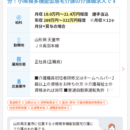
分！小規模多機能型居宅介護の介護職求人です
月収
18.0万円～21.4万円
程度 諸手当込
年収
269万円～322万円
程度 ※月収×12ヶ
給料
月分+賞与の場合
山形県 天童市
勤務地
ＪＲ奥羽本線
正社員(正職員)
雇用形態
■介護職員初任者研修又はホームヘルパー2
級以上の資格をお持ちの方 ※介護福祉士の
応募要件
資格あれば尚可 ■普通自動車運転免許（Ａ
Ｔ限定可） ■介護施設勤務経験
車通勤可
日勤のみ
研修制度あり
産休･育休･介護休暇取得実績あり
社会保険完備
交通費支給
退職金制度あり
山形県天童市に位置する小規模多機能型居宅介護に
て介護のお仕事です。