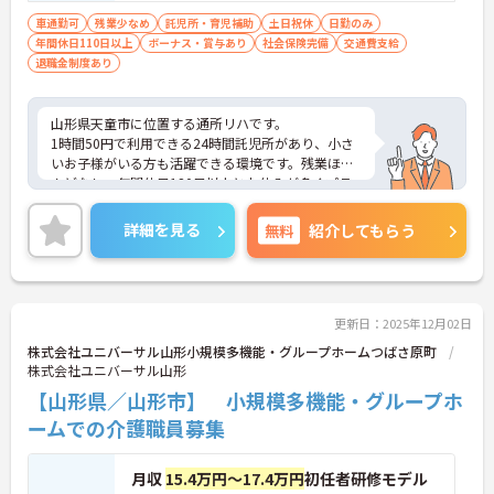
車通勤可
残業少なめ
託児所・育児補助
土日祝休
日勤のみ
年間休日110日以上
ボーナス・賞与あり
社会保険完備
交通費支給
退職金制度あり
山形県天童市に位置する通所リハです。
1時間50円で利用できる24時間託児所があり、小さ
いお子様がいる方も活躍できる環境です。残業ほと
んどなし、年間休日120日以上とお休みが多くプラ
イベートも充実させることができます。
ご興味のある方はお気軽にお問い合わせ下さい。
詳細を見る
無料
紹介してもらう
更新日：2025年12月02日
株式会社ユニバーサル山形小規模多機能・グループホームつばさ原町
株式会社ユニバーサル山形
【山形県／山形市】 小規模多機能・グループホ
ームでの介護職員募集
月収
15.4万円～17.4万円
初任者研修モデル