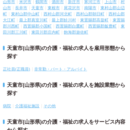
山形市
米沢市
鶴岡市
酒田市
新庄市
寒河江市
上山市
村
山市
長井市
天童市
東根市
尾花沢市
南陽市
東村山郡山辺
町
東村山郡中山町
西村山郡河北町
西村山郡朝日町
西村山郡
大江町
最上郡真室川町
最上郡鮭川村
東置賜郡高畠町
東置賜
郡川西町
西置賜郡小国町
西置賜郡白鷹町
西置賜郡飯豊町
東
田川郡三川町
東田川郡庄内町
飽海郡遊佐町
天童市(山形県)の介護・福祉の求人を雇用形態から
探す
正社員(正職員)
非常勤・パート・アルバイト
天童市(山形県)の介護・福祉の求人を施設業態から
探す
病院
介護福祉施設
その他
天童市(山形県)の介護・福祉の求人をサービス内容