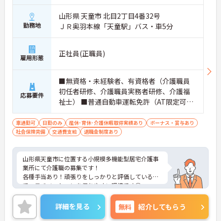
山形県 天童市 北目2丁目4番32号
勤務地
ＪＲ奥羽本線「天童駅」バス・車5分
正社員(正職員)
雇用形態
■無資格・未経験者、有資格者（介護職員
初任者研修、介護職員実務者研修、介護福
応募要件
祉士） ■普通自動車運転免許（AT限定可）
■経験不問
車通勤可
日勤のみ
産休･育休･介護休暇取得実績あり
ボーナス・賞与あり
社会保険完備
交通費支給
退職金制度あり
山形県天童市に位置する小規模多機能型居宅介護事
業所にて介護職の募集です！
各種手当あり！頑張りをしっかりと評価しているの
で、モチベーションを保ちやすい環境です◎
育児休暇制度があり、お子様のいらっしゃる方でも
安心して働けます★
詳細を見る
無料
紹介してもらう
ご興味のある方は、マイナビ介護職までお問い合わ
せください。