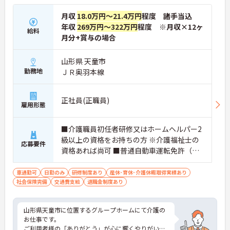
月収
18.0万円～21.4万円
程度 諸手当込
年収
269万円～322万円
程度 ※月収×12ヶ
給料
月分+賞与の場合
山形県 天童市
勤務地
ＪＲ奥羽本線
正社員(正職員)
雇用形態
■介護職員初任者研修又はホームヘルパー2
級以上の資格をお持ちの方 ※介護福祉士の
応募要件
資格あれば尚可 ■普通自動車運転免許（Ａ
Ｔ限定可） ■介護施設勤務経験
車通勤可
日勤のみ
研修制度あり
産休･育休･介護休暇取得実績あり
社会保険完備
交通費支給
退職金制度あり
山形県天童市に位置するグループホームにて介護の
お仕事です。
ご利用者様の「ありがとう」が心に響くやりがいの