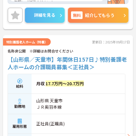
気軽にご相談ください！
詳細を見る
無料
紹介してもらう
特別養護老人ホーム（特養）
更新日：2025年09月17日
名称非公開 ※詳細はお問合せください
【山形県／天童市】年間休日157日♪特別養護老
人ホームの介護職員募集＜正社員＞
月収
17.7万円～20.7万円
給料
山形県 天童市
勤務地
ＪＲ奥羽本線
正社員(正職員)
雇用形態