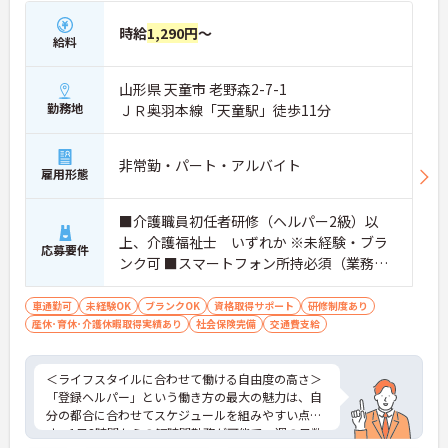
時給
1,290円
～
給料
山形県 天童市 老野森2-7-1
勤務地
ＪＲ奥羽本線「天童駅」徒歩11分
非常勤・パート・アルバイト
雇用形態
■介護職員初任者研修（ヘルパー2級）以
上、介護福祉士 いずれか ※未経験・ブラ
応募要件
ンク可 ■スマートフォン所持必須（業務に
使用するため） ■普通運転免許必須(AT可)
※自家用車での移動・訪問が必須です
車通勤可
未経験OK
ブランクOK
資格取得サポート
研修制度あり
産休･育休･介護休暇取得実績あり
社会保険完備
交通費支給
＜ライフスタイルに合わせて働ける自由度の高さ＞
「登録ヘルパー」という働き方の最大の魅力は、自
分の都合に合わせてスケジュールを組みやすい点で
す。1日3時間からの短時間勤務が可能で、週の日数