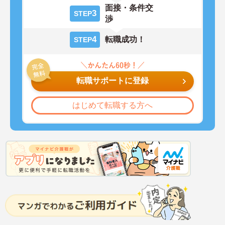
面接・条件交
3
STEP
渉
4
転職成功！
STEP
転職サポートに登録
はじめて転職する方へ