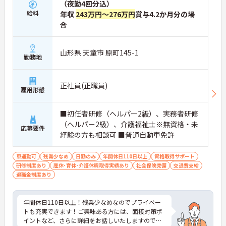
（夜勤4回分込）
給料
年収
243万円～276万円
賞与4.2か月分の場
合
山形県 天童市 原町145-1
勤務地
正社員(正職員)
雇用形態
■初任者研修（ヘルパー2級）、実務者研修
（ヘルパー2級）、介護福祉士※無資格・未
応募要件
経験の方も相談可 ■普通自動車免許
車通勤可
残業少なめ
日勤のみ
年間休日110日以上
資格取得サポート
研修制度あり
産休･育休･介護休暇取得実績あり
社会保険完備
交通費支給
退職金制度あり
年間休日110日以上！残業少なめなのでプライベー
トも充実できます！ご興味ある方には、面接対策ポ
イントなど、さらに詳細をお話しいたしますのでお