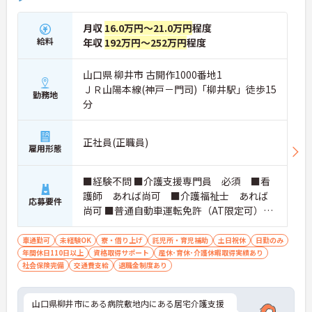
月収
16.0万円～21.0万円
程度
給料
年収
192万円～252万円
程度
山口県 柳井市 古開作1000番地1
ＪＲ山陽本線(神戸－門司)「柳井駅」徒歩15
勤務地
分
正社員(正職員)
雇用形態
■経験不問 ■介護支援専門員 必須 ■看
護師 あれば尚可 ■介護福祉士 あれば
応募要件
尚可 ■普通自動車運転免許（AT限定可）必
須
車通勤可
未経験OK
寮・借り上げ
託児所・育児補助
土日祝休
日勤のみ
年間休日110日以上
資格取得サポート
産休･育休･介護休暇取得実績あり
社会保険完備
交通費支給
退職金制度あり
山口県柳井市にある病院敷地内にある居宅介護支援