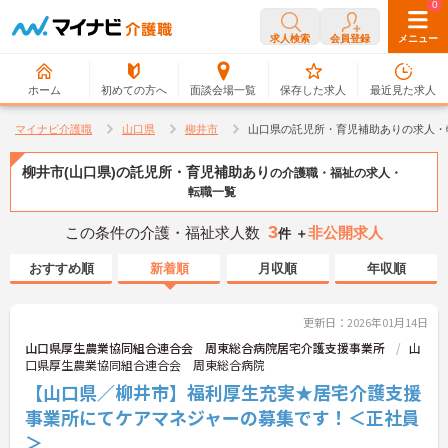
0
0
求人検索
会員登録
メニュー
ホーム
初めての方へ
面談会場一覧
保存した求人
最近見た求人
マイナビ介護職
山口県
柳井市
山口県の託児所・育児補助ありの求人・
柳井市(山口県)の託児所・育児補助あり
の介護職・福祉の求人・
転職一覧
3
この条件の介護・福祉求人数
非公開求人
件 ＋
おすすめ順
新着順
月収順
年収順
更新日：2026年01月14日
山口県厚生農業協同組合連合会 周東総合病院居宅介護支援事業所
山
口県厚生農業協同組合連合会 周東総合病院
【山口県／柳井市】福利厚生充実★居宅介護支援
事業所にてケアマネジャーの募集です！＜正社員
＞