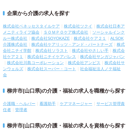
企業から介護の求人を探す
株式会社ベネッセスタイルケア
株式会社ツクイ
株式会社日本ア
メニティライフ協会
ＳＯＭＰＯケア株式会社
ソーシャルインク
ルー株式会社
株式会社SOYOKAZE
株式会社ケア２１
ALSOK
介護株式会社
株式会社ケアリッツ・アンド・パートナーズ
株式
会社ニチイ学館
株式会社ソラスト
株式会社やさしい手
株式会
社ケア２１
株式会社ニチイケアパレス
株式会社サンガジャパン
株式会社川島コーポレーション
株式会社アンビス
株式会社サ
ンウェルズ
株式会社スーパー・コート
社会福祉法人ノテ福祉
会
柳井市(山口県)の介護・福祉の求人を職種から探す
介護職・ヘルパー
看護助手
ケアマネージャー
サービス管理責
任者
管理者
柳井市(山口県)の介護・福祉の求人を資格から探す