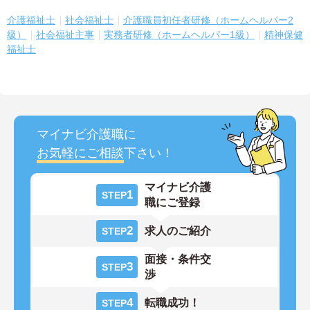
介護福祉士
社会福祉士
介護職員初任者研修（ホームヘルパー2
級）
社会福祉主事
実務者研修（ホームヘルパー1級）
精神保健
福祉士
マイナビ介護職に
お気軽にご相談
下さい！
マイナビ介護
1
STEP
職にご登録
2
求人のご紹介
STEP
面接・条件交
3
STEP
渉
4
転職成功！
STEP