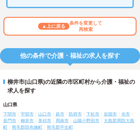
条件を変更して
▲上に戻る
再検索
他の条件で介護・福祉の求人を探す
柳井市(山口県)の近隣の市区町村から介護・福祉の
求人を探す
山口県
下関市
宇部市
山口市
萩市
防府市
下松市
岩国市
光市
長門市
柳井市
美祢市
周南市
山陽小野田市
大島郡周防大島
町
熊毛郡田布施町
熊毛郡平生町