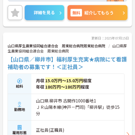
福利厚生がとても充実しており、また日勤のみ、土
日祝お休み、年間休日120日とプライベートも大切
詳細を見る
無料
紹介してもらう
に出来ます♪
ご興味ある方には、面接対策ポイントなど、さらに
詳細をお話しいたしますのでお気軽にご相談くださ
い。
更新日：2025年07月15日
山口県厚生農業協同組合連合会 周東総合病院周東総合病院
山口県厚
生農業協同組合連合会 周東総合病院
【山口県／柳井市】福利厚生充実★病院にて看護
補助者の募集です！＜正社員＞
月収
15.0万円～15.0万円
程度
給料
年収
180万円～180万円
程度
山口県 柳井市 古開作1000番地1
ＪＲ山陽本線(神戸－門司)「柳井駅」徒歩15
勤務地
分
正社員(正職員)
雇用形態