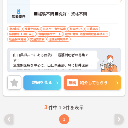
■経験不問 ■免許・資格不問
応募要件
車通勤可
残業少なめ
託児所・育児補助
無資格OK
日勤のみ
年間休日110日以上
資格取得サポート
産休･育休･介護休暇取得実績あり
社会保険完備
交通費支給
退職金制度あり
山口県柳井市にある病院にて看護補助者の募集で
す！
急性期医療を中心に、山口県東部、特に柳井医療圏
の基幹病院としての役割を担っている病院です★
福利厚生がとても充実しており、また日勤のみ、土
日祝お休み、年間休日120日とプライベートも大切
詳細を見る
無料
紹介してもらう
に出来ます♪
ご興味ある方には、面接対策ポイントなど、さらに
詳細をお話しいたしますのでお気軽にご相談くださ
い。
3
件中 1-3件を表示
1