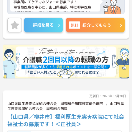
事業所にてケアマネジャーの募集です！
急性期医療を中心に、山口県東部、特に柳井医療圏
の基幹病院としての役割を担っている病院です★
福利厚生がとても充実しており、また日勤のみ、土
日祝お休み、年間休日120日とプライベートも大切
詳細を見る
無料
紹介してもらう
に出来ます♪
ご興味ある方には、面接対策ポイントなど、さらに
詳細をお話しいたしますのでお気軽にご相談くださ
い。
更新日：2025年07月28日
山口県厚生農業協同組合連合会 周東総合病院周東総合病院
山口県厚
生農業協同組合連合会 周東総合病院
【山口県／柳井市】福利厚生充実★病院にて社会
福祉士の募集です！＜正社員＞