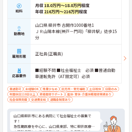
月収
18.0万円～18.0万円
程度
給料
年収
216万円～216万円
程度
山口県 柳井市 古開作1000番地1
ＪＲ山陽本線(神戸－門司)「柳井駅」徒歩15
勤務地
分
正社員(正職員)
雇用形態
■経験不問 ■社会福祉士 必須 ■普通自動
応募要件
車運転免許（AT限定可）必須
車通勤可
未経験OK
残業少なめ
託児所・育児補助
土日祝休
日勤のみ
年間休日110日以上
資格取得サポート
産休･育休･介護休暇取得実績あり
社会保険完備
交通費支給
退職金制度あり
山口県柳井市にある病院にて社会福祉士の募集で
す！
急性期医療を中心に、山口県東部、特に柳井医療圏
の基幹病院としての役割を担っている病院です★