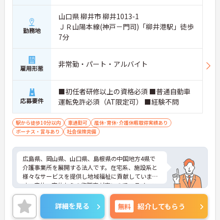
山口県 柳井市 柳井1013-1
ＪＲ山陽本線(神戸－門司)「柳井港駅」徒歩
勤務地
7分
非常勤・パート・アルバイト
雇用形態
■初任者研修以上の資格必須 ■普通自動車
応募要件
運転免許必須（AT限定可） ■経験不問
駅から徒歩10分以内
車通勤可
産休･育休･介護休暇取得実績あり
ボーナス・賞与あり
社会保険完備
広島県、岡山県、山口県、島根県の中国地方4県で
介護事業所を展開する法人です。在宅系、施設系と
様々なサービスを提供し地域福祉に貢献していま
す。産休・育休からの復職率が高いので、ライフス
テージが変化しても安心して働ける環境です。充実
した職種別・階層別研修でしっかりキャリアアップ
詳細を見る
無料
紹介してもらう
も目指せます。ご興味のある方には、面接対策ポイ