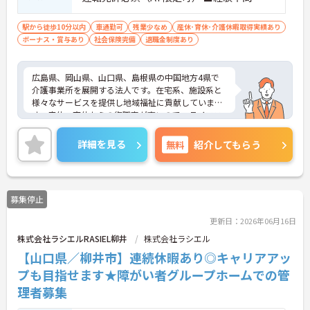
駅から徒歩10分以内
車通勤可
残業少なめ
産休･育休･介護休暇取得実績あり
ボーナス・賞与あり
社会保険完備
退職金制度あり
広島県、岡山県、山口県、島根県の中国地方4県で
介護事業所を展開する法人です。在宅系、施設系と
様々なサービスを提供し地域福祉に貢献していま
す。産休・育休からの復職率が高いので、ライフス
テージが変化しても安心して働ける環境です。充実
した職種別・階層別研修でしっかりキャリアアップ
詳細を見る
無料
紹介してもらう
も目指せます。ご興味のある方には、面接対策ポイ
ントなど、さらに詳細をお話しいたしますのでお気
軽にご相談ください！
募集停止
更新日：2026年06月16日
株式会社ラシエルRASIEL柳井
株式会社ラシエル
【山口県／柳井市】連続休暇あり◎キャリアアッ
プも目指せます★障がい者グループホームでの管
理者募集