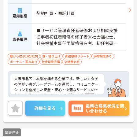
契約社員・嘱託社員
雇用形態
■サービス管理責任者研修および相談支援
従事者初任者研修の修了者※社会福祉士、
応募要件
社会福祉主事任用資格保有者、初任者研修
（旧ヘルパー2級）、実務者研修（旧ヘルパ
ー1級）修了者、介護福祉士、精神保健福祉
駅から徒歩10分以内
寮・借り上げ
資格取得サポート
研修制度あり
ボーナス・賞与あり
士歓迎■普通自動車運転免許
社会保険完備
交通費支給
大阪市北区に本部を構える企業です。新しいカタチ
の障がい者グループホームを運営し、コミュニケー
ションを重視した安全・安心・快適なサービスの提
供を目指しています。各エリアで続々と新規開所を
している成長企業で働きませんか？ご興味のある方
最新の募集状況を問
には、面接対策ポイントなど、さらに詳細をお話し
詳細を見る
無料
い合わせる
いたしますのでお気軽にご相談ください！
募集停止