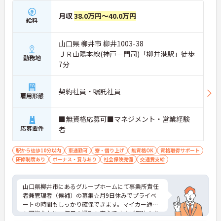
月収
38.0万円～40.0万円
給料
山口県 柳井市 柳井1003-38
ＪＲ山陽本線(神戸－門司)「柳井港駅」徒歩
勤務地
7分
契約社員・嘱託社員
雇用形態
■無資格応募可■マネジメント・営業経験
応募要件
者
駅から徒歩10分以内
車通勤可
寮・借り上げ
無資格OK
資格取得サポート
研修制度あり
ボーナス・賞与あり
社会保険完備
交通費支給
山口県柳井市にあるグループホームにて事業所責任
者兼管理者（候補）の募集☆月9日休みでプライベ
ートの時間もしっかり確保できます。マイカー通勤
も可能なため、毎日の通勤も安心です♪ご興味のあ