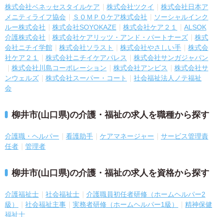
株式会社ベネッセスタイルケア
株式会社ツクイ
株式会社日本ア
メニティライフ協会
ＳＯＭＰＯケア株式会社
ソーシャルインク
ルー株式会社
株式会社SOYOKAZE
株式会社ケア２１
ALSOK
介護株式会社
株式会社ケアリッツ・アンド・パートナーズ
株式
会社ニチイ学館
株式会社ソラスト
株式会社やさしい手
株式会
社ケア２１
株式会社ニチイケアパレス
株式会社サンガジャパン
株式会社川島コーポレーション
株式会社アンビス
株式会社サ
ンウェルズ
株式会社スーパー・コート
社会福祉法人ノテ福祉
会
柳井市(山口県)の介護・福祉の求人を職種から探す
介護職・ヘルパー
看護助手
ケアマネージャー
サービス管理責
任者
管理者
柳井市(山口県)の介護・福祉の求人を資格から探す
介護福祉士
社会福祉士
介護職員初任者研修（ホームヘルパー2
級）
社会福祉主事
実務者研修（ホームヘルパー1級）
精神保健
福祉士