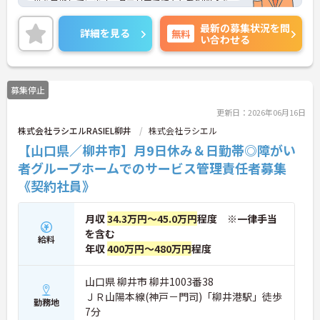
供を目指しています。各エリアで続々と新規開所を
している成長企業で働きませんか？ご興味のある方
最新の募集状況を問
には、面接対策ポイントなど、さらに詳細をお話し
詳細を見る
無料
い合わせる
いたしますのでお気軽にご相談ください！
募集停止
更新日：2026年06月16日
株式会社ラシエルRASIEL柳井
株式会社ラシエル
【山口県／柳井市】月9日休み＆日勤帯◎障がい
者グループホームでのサービス管理責任者募集
《契約社員》
月収
34.3万円～45.0万円
程度 ※一律手当
を含む
給料
年収
400万円～480万円
程度
山口県 柳井市 柳井1003番38
ＪＲ山陽本線(神戸－門司)「柳井港駅」徒歩
勤務地
7分