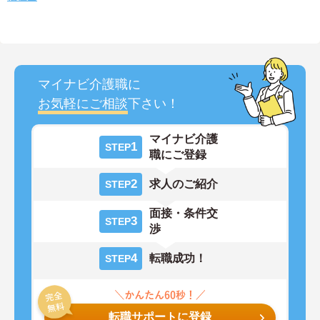
マイナビ介護職に
お気軽にご相談
下さい！
マイナビ介護
1
STEP
職にご登録
2
求人のご紹介
STEP
面接・条件交
3
STEP
渉
4
転職成功！
STEP
転職サポートに登録