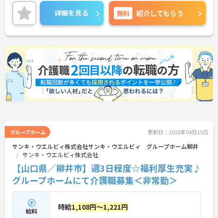
る方には、面接対策ポイントなど、さらに詳細をご
案内しますのでお気軽にご相談ください！
詳細を見る
無料
紹介してもらう
グループホーム
更新日：2026年04月15日
サンキ・ウエルビィ株式会社サンキ・ウエルビィ グループホーム柳井
サンキ・ウエルビィ株式会社
【山口県／柳井市】週3日程度☆福利厚生充実♪
グループホームにて介護職募集＜非常勤＞
時給
1,108円～1,221円
給料