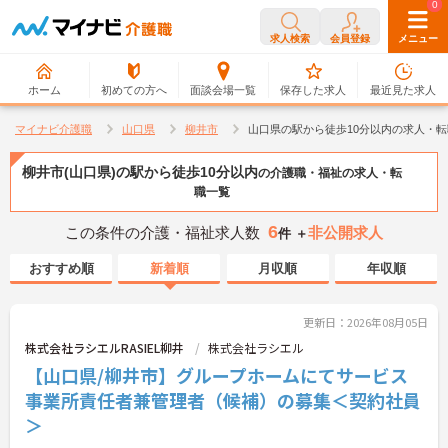
0
0
求人検索
会員登録
メニュー
ホーム
初めての方へ
面談会場一覧
保存した求人
最近見た求人
マイナビ介護職
山口県
柳井市
山口県の駅から徒歩10分以内の求人・
柳井市(山口県)の駅から徒歩10分以内
の介護職・福祉の求人・転
職一覧
6
この条件の介護・福祉求人数
非公開求人
件 ＋
おすすめ順
新着順
月収順
年収順
更新日：2026年08月05日
株式会社ラシエルRASIEL柳井
株式会社ラシエル
【山口県/柳井市】グループホームにてサービス
事業所責任者兼管理者（候補）の募集＜契約社員
＞