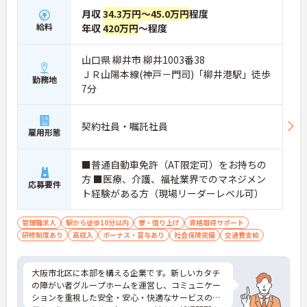
月収
34.3万円～45.0万円
程度
給料
年収
420万円
～程度
山口県 柳井市 柳井1003番38
ＪＲ山陽本線(神戸－門司)「柳井港駅」徒歩
勤務地
7分
契約社員・嘱託社員
雇用形態
■普通自動車免許（AT限定可）をお持ちの
方 ■医療、介護、福祉業界でのマネジメン
応募要件
ト経験がある方（現場リーダーレベル可）
管理職求人
駅から徒歩10分以内
寮・借り上げ
資格取得サポート
研修制度あり
高収入
ボーナス・賞与あり
社会保険完備
交通費支給
大阪市北区に本部を構える企業です。新しいカタチ
の障がい者グループホームを運営し、コミュニケー
ションを重視した安全・安心・快適なサービスの提