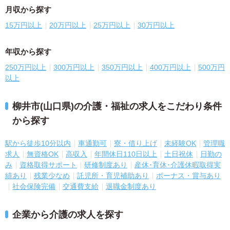
月収から探す
15万円以上
20万円以上
25万円以上
30万円以上
年収から探す
250万円以上
300万円以上
350万円以上
400万円以上
500万円
以上
柳井市(山口県)の介護・福祉の求人をこだわり条件
から探す
駅から徒歩10分以内
車通勤可
寮・借り上げ
未経験OK
管理職
求人
無資格OK
高収入
年間休日110日以上
土日祝休
日勤の
み
資格取得サポート
研修制度あり
産休･育休･介護休暇取得実
績あり
残業少なめ
託児所・育児補助あり
ボーナス・賞与あり
社会保険完備
交通費支給
退職金制度あり
企業から介護の求人を探す