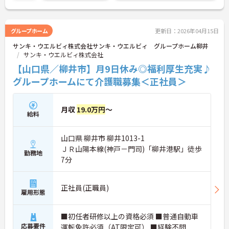
ントなど、さらに詳細をお話しいたしますのでお気
軽にご相談ください！
グループホーム
更新日：2026年04月15日
サンキ・ウエルビィ株式会社サンキ・ウエルビィ グループホーム柳井
サンキ・ウエルビィ株式会社
【山口県／柳井市】月9日休み◎福利厚生充実♪
グループホームにて介護職募集＜正社員＞
月収
19.0万円
～
給料
山口県 柳井市 柳井1013-1
ＪＲ山陽本線(神戸－門司)「柳井港駅」徒歩
勤務地
7分
正社員(正職員)
雇用形態
■初任者研修以上の資格必須 ■普通自動車
応募要件
運転免許必須（AT限定可） ■経験不問