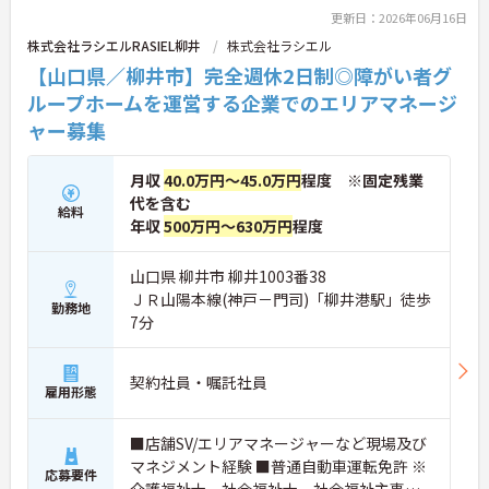
更新日：2026年06月16日
株式会社ラシエルRASIEL柳井
株式会社ラシエル
【山口県／柳井市】完全週休2日制◎障がい者グ
ループホームを運営する企業でのエリアマネージ
ャー募集
月収
40.0万円～45.0万円
程度 ※固定残業
代を含む
給料
年収
500万円～630万円
程度
山口県 柳井市 柳井1003番38
ＪＲ山陽本線(神戸－門司)「柳井港駅」徒歩
勤務地
7分
契約社員・嘱託社員
雇用形態
■店舗SV/エリアマネージャーなど現場及び
マネジメント経験 ■普通自動車運転免許 ※
応募要件