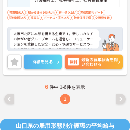
介護福祉士、社会福祉士、社会福祉主事、
精神保健福祉士、サービス管理責任者、社
会福祉主事任用資格等歓迎
管理職求人
駅から徒歩10分以内
寮・借り上げ
資格取得サポート
研修制度あり
高収入
ボーナス・賞与あり
社会保険完備
交通費支給
大阪市北区に本部を構える企業です。新しいカタチ
の障がい者グループホームを運営し、コミュニケー
ションを重視した安全・安心・快適なサービスの提
供を目指しています。各エリアで続々と新規開所を
している成長企業で働きませんか？ご興味のある方
最新の募集状況を問
には、面接対策ポイントなど、さらに詳細をお話し
詳細を見る
無料
い合わせる
いたしますのでお気軽にご相談ください！
6
件中 1-6件を表示
1
山口県の雇用形態別介護職の平均給与