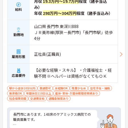
月収
19.3万円～19.7万円
程度（諸手当込
み）
給料
年収
298万円～304万円
程度（諸手当込み）
山口県 長門市 東深川888
ＪＲ美祢線(厚狭－長門市)「長門市駅」徒歩
勤務地
4分
正社員(正職員)
雇用形態
【必要な経験・スキル】 ・介護福祉士 ・経
応募要件
験不問 ※ヘルパーは資格がなくてもＯＫ
駅から徒歩10分以内
車通勤可
未経験OK
残業少なめ
住宅手当・補助
無資格OK
年間休日110日以上
産休･育休･介護休暇取得実績あり
社会保険完備
交通費支給
退職金制度あり
長門市にあります、148床のケアミックス病院での
職員募集です。