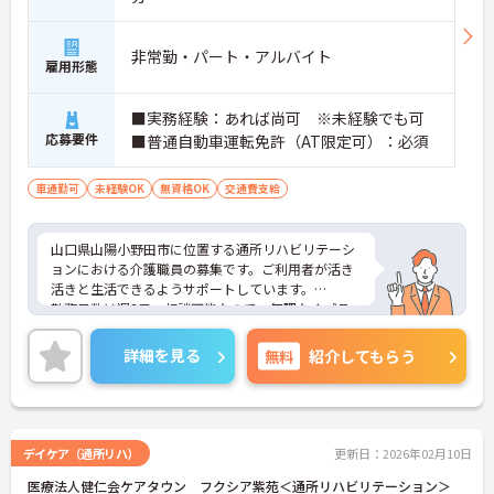
非常勤・パート・アルバイト
雇用形態
■実務経験：あれば尚可 ※未経験でも可
応募要件
■普通自動車運転免許（AT限定可）：必須
車通勤可
未経験OK
無資格OK
交通費支給
山口県山陽小野田市に位置する通所リハビリテーシ
ョンにおける介護職員の募集です。ご利用者が活き
活きと生活できるようサポートしています。
勤務日数は週3日～相談可能なので、無理なくプラ
イベートを大切にしながらご勤務いただけます。
ご興味のある方には、面接対策ポイントなど、さら
詳細を見る
無料
紹介してもらう
に詳細をお話しいたしますのでお気軽にご相談くだ
さい！
デイケア（通所リハ）
更新日：2026年02月10日
医療法人健仁会ケアタウン フクシア紫苑＜通所リハビリテーション＞