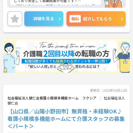
しており安定して長期就業が可能です！
ご興味ある方には、面接のポイントなど、さらに詳
細をお話致しますのでお気軽にご相談ください。
詳細を見る
無料
紹介してもらう
更新日：2026年03月11日
社会福祉法人健仁会看護小規模多機能ホーム フクシア
社会福祉法人
健仁会
【山口県／山陽小野田市】無資格・未経験OK♪
看護小規模多機能ホームにて介護スタッフの募集
＜パート＞