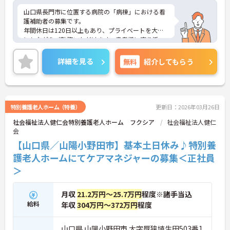
山口県長門市に位置する病院の「病棟」における看
護補助者の募集です。
年間休日は120日以上もあり、プライベートを大切
にしながらご勤務いただけます。患者様に寄り添っ
て、介護サービス・ケアの提供を行っていただける
方を募集しています。
詳細を見る
無料
紹介してもらう
ご興味のある方には、面接対策ポイントなど、さら
に詳細をご案内しますのでお気軽にご相談くださ
い！
特別養護老人ホーム（特養）
更新日：2026年03月26日
社会福祉法人健仁会特別養護老人ホーム フクシア
社会福祉法人健仁
会
【山口県／山陽小野田市】基本土日休み♪特別養
護老人ホームにてケアマネジャーの募集＜正社員
＞
月収
21.2万円～25.7万円
程度※諸手当込
給料
年収
304万円～372万円
程度
山口県 山陽小野田市 大字厚狭埴生田503番1