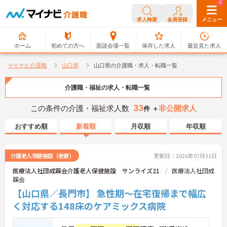
0
0
求人検索
会員登録
メニュー
ホーム
初めての方へ
面談会場一覧
保存した求人
最近見た求人
マイナビ介護職
山口県
山口県の介護職・求人・転職一覧
介護職・福祉の求人・転職一覧
33
この条件の介護・福祉求人数
非公開求人
件 ＋
おすすめ順
新着順
月収順
年収順
介護老人保健施設（老健）
更新日：2026年07月31日
医療法人社団成蹊会介護老人保健施設 サンライズ21
医療法人社団成
蹊会
【山口県／長門市】 急性期～在宅復帰まで幅広
く対応する148床のケアミックス病院