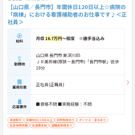
【山口県／長門市】年間休日120日以上☆病院の
「病棟」における看護補助者のお仕事です♪＜正
社員＞
月収
16.7万円
～程度 ※諸手当込み
給料
山口県 長門市 東深川85
ＪＲ美祢線(厚狭－長門市)「長門市駅」徒歩
勤務地
19分
正社員(正職員)
雇用形態
■資格不問 ■実務経験：不問
応募要件
車通勤可
年間休日110日以上
研修制度あり
ボーナス・賞与あり
社会保険完備
交通費支給
退職金制度あり