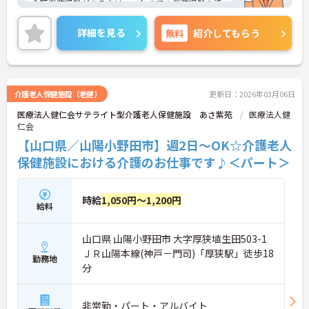
介護業務経験がある方は、これまでの業務経験を活
かしながら就業できる環境です。ご利用者に寄り添
って介護サービスを提供を行っていただける方を募
詳細を見る
無料
紹介してもらう
集しています。
ご興味のある方には、面接対策ポイントなど、さら
に詳細をお話しいたしますのでお気軽にご相談くだ
さい！
介護老人保健施設（老健）
更新日：2026年03月06日
医療法人健仁会サテライト型介護老人保健施設 あさ紫苑
医療法人健
仁会
【山口県／山陽小野田市】週2日～OK☆介護老人
保健施設における介護のお仕事です♪＜パート＞
時給
1,050円～1,200円
給料
山口県 山陽小野田市 大字厚狭埴生田503-1
ＪＲ山陽本線(神戸－門司)「厚狭駅」徒歩18
勤務地
分
非常勤・パート・アルバイト