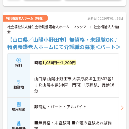
特別養護老人ホーム（特養）
更新日：2026年03月26日
社会福祉法人健仁会特別養護老人ホーム フクシア
社会福祉法人健仁
会
【山口県／山陽小野田市】無資格・未経験OK♪
特別養護老人ホームにて介護職の募集＜パート＞
時給
1,050円～1,200円
給料
山口県 山陽小野田市 大字厚狭埴生田503番1
ＪＲ山陽本線(神戸－門司)「厚狭駅」徒歩16
勤務地
分
非常勤・パート・アルバイト
雇用形態
■無資格・未経験可 ■介護の経験あれば尚
応募要件
可