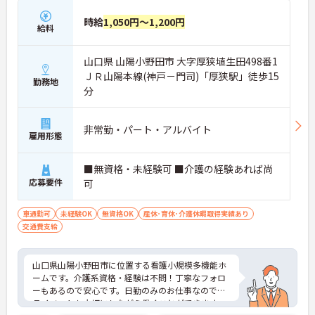
時給
1,050円～1,200円
給料
山口県 山陽小野田市 大字厚狭埴生田498番1
ＪＲ山陽本線(神戸－門司)「厚狭駅」徒歩15
勤務地
分
非常勤・パート・アルバイト
雇用形態
■無資格・未経験可 ■介護の経験あれば尚
応募要件
可
車通勤可
未経験OK
無資格OK
産休･育休･介護休暇取得実績あり
交通費支給
山口県山陽小野田市に位置する看護小規模多機能ホ
ームです。介護系資格・経験は不問！丁寧なフォロ
ーもあるので安心です。日勤のみのお仕事なのでプ
ライベートも大切にしながら働くことができます。