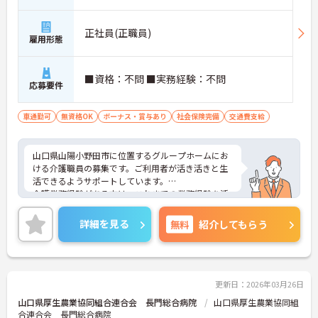
正社員(正職員)
雇用形態
■資格：不問 ■実務経験：不問
応募要件
車通勤可
無資格OK
ボーナス・賞与あり
社会保険完備
交通費支給
山口県山陽小野田市に位置するグループホームにお
ける介護職員の募集です。ご利用者が活き活きと生
活できるようサポートしています。
介護業務経験がある方は、これまでの業務経験を活
かしながら就業できる環境です。ご利用者に寄り添
って介護サービスを提供を行っていただける方を募
詳細を見る
無料
紹介してもらう
集しています。
ご興味のある方には、面接対策ポイントなど、さら
に詳細をお話しいたしますのでお気軽にご相談くだ
さい！
更新日：2026年03月26日
山口県厚生農業協同組合連合会 長門総合病院
山口県厚生農業協同組
合連合会 長門総合病院