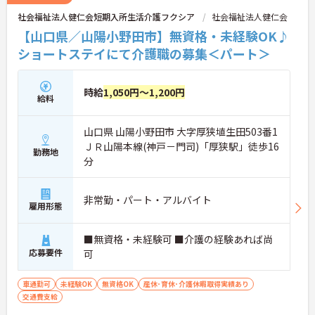
年70歳まで長期的に活躍できる制度が盤石に整って
社会福祉法人健仁会短期入所生活介護フクシア
社会福祉法人健仁会
います。複数施設を経験することで培われるマネジ
メント視点は、将来的なエリアマネージャーへのキ
【山口県／山陽小野田市】無資格・未経験OK♪
ャリアアップにも直結しており、最新の環境で専門
ショートステイにて介護職の募集＜パート＞
性を発揮したいプロフェッショナルの方にお勧めで
す。
時給
1,050円～1,200円
★おすすめPOINT★
給料
・広域支援員として複数のホームを巡るため、各ホ
ームのパートスタッフの教育やサポートにも携わる
山口県 山陽小野田市 大字厚狭埴生田503番1
ことができ、現場の介助業務にとどまらず、施設運
営や人材育成の視点を養うことで、将来のエリアマ
ＪＲ山陽本線(神戸－門司)「厚狭駅」徒歩16
勤務地
ネージャー候補としてのステップアップに直結しま
分
す。
・定年70歳、再雇用75歳までという業界屈指の制度
があり、20代から60代まで幅広い年代が活躍してい
非常勤・パート・アルバイト
雇用形態
ます。年間休日も114日確保されているため、無理
なく長期的なキャリアを築いていただけます。
・全施設がバリアフリー設計かつ最新設備を備えて
■無資格・未経験可 ■介護の経験あれば尚
おり、清潔感にあふれた美しい環境です。ハード面
応募要件
可
に加え、ソフト面でも「献立の事前決定・レシピ完
備」により現場の負担が大幅に軽減されています。
ご利用者様の安全性はもちろん、働くスタッフにと
車通勤可
未経験OK
無資格OK
産休･育休･介護休暇取得実績あり
っても身体的負担が少なく、高いモチベーションを
交通費支給
保って業務に集中できます。