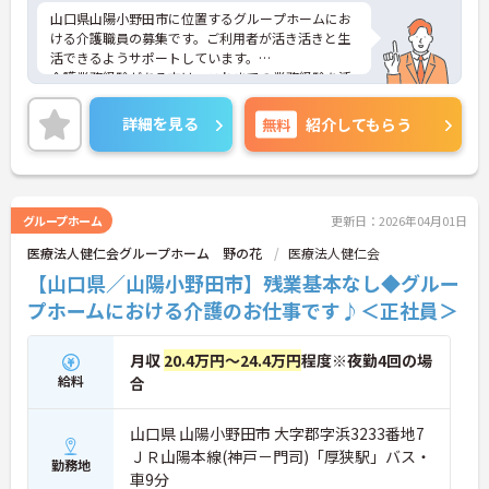
山口県山陽小野田市に位置するグループホームにお
ける介護職員の募集です。ご利用者が活き活きと生
活できるようサポートしています。
介護業務経験がある方は、これまでの業務経験を活
かしながら就業できる環境です。ご利用者に寄り添
って介護サービスを提供を行っていただける方を募
詳細を見る
無料
紹介してもらう
集しています。
ご興味のある方には、面接対策ポイントなど、さら
に詳細をお話しいたしますのでお気軽にご相談くだ
さい！
グループホーム
更新日：2026年04月01日
医療法人健仁会グループホーム 野の花
医療法人健仁会
【山口県／山陽小野田市】残業基本なし◆グルー
プホームにおける介護のお仕事です♪＜正社員＞
月収
20.4万円～24.4万円
程度※夜勤4回の場
給料
合
山口県 山陽小野田市 大字郡字浜3233番地7
ＪＲ山陽本線(神戸－門司)「厚狭駅」バス・
勤務地
車9分