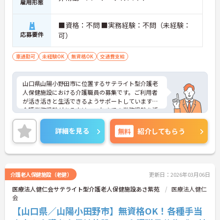
雇用形態
■資格：不問 ■実務経験：不問（未経験：
応募要件
可）
車通勤可
未経験OK
無資格OK
交通費支給
山口県山陽小野田市に位置するサテライト型介護老
人保健施設における介護職員の募集です。ご利用者
が活き活きと生活できるようサポートしています。
介護業務経験がある方は、これまでの業務経験を活
かしながら就業できる環境です。ご利用者に寄り添
って介護サービスを提供を行っていただける方を募
詳細を見る
無料
紹介してもらう
集しています。
ご興味のある方には、面接対策ポイントなど、さら
に詳細をお話しいたしますのでお気軽にご相談くだ
さい！
介護老人保健施設（老健）
更新日：2026年03月06日
医療法人健仁会サテライト型介護老人保健施設あさ紫苑
医療法人健仁
会
【山口県／山陽小田野市】無資格OK！各種手当