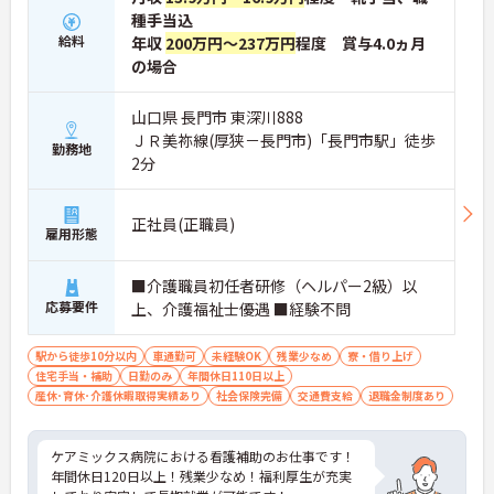
種手当込
給料
年収
200万円～237万円
程度 賞与4.0ヵ月
の場合
山口県 長門市 東深川888
ＪＲ美祢線(厚狭－長門市)「長門市駅」徒歩
勤務地
2分
正社員(正職員)
雇用形態
■介護職員初任者研修（ヘルパー2級）以
応募要件
上、介護福祉士優遇 ■経験不問
駅から徒歩10分以内
車通勤可
未経験OK
残業少なめ
寮・借り上げ
住宅手当・補助
日勤のみ
年間休日110日以上
産休･育休･介護休暇取得実績あり
社会保険完備
交通費支給
退職金制度あり
ケアミックス病院における看護補助のお仕事です！
年間休日120日以上！残業少なめ！福利厚生が充実