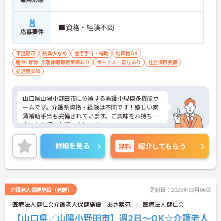
■資格・経験不問
応募要件
車通勤可
残業少なめ
住宅手当・補助
無資格OK
産休･育休･介護休暇取得実績あり
ボーナス・賞与あり
社会保険完備
交通費支給
山口県山陽小野田市に位置する看護小規模多機能ホ
ームです。介護系資格・経験は不問です！嬉しい家
賃補助手当も完備されています。ご興味をお持ちの
方はお気軽にお問い合わせください。
詳細を見る
無料
紹介してもらう
介護老人保健施設（老健）
更新日：2026年03月06日
医療法人健仁会介護老人保健施設 あさ紫苑
医療法人健仁会
【山口県／山陽小野田市】週2日～OK☆介護老人