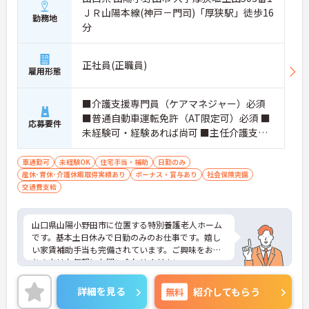
ＪＲ山陽本線(神戸－門司)「厚狭駅」徒歩16
勤務地
分
正社員(正職員)
雇用形態
■介護支援専門員（ケアマネジャー）必須
■普通自動車運転免許（AT限定可）必須 ■
応募要件
未経験可・経験あれば尚可 ■主任介護支援
専門員優遇（主任ケアマネジャー）優遇
車通勤可
未経験OK
住宅手当・補助
日勤のみ
産休･育休･介護休暇取得実績あり
ボーナス・賞与あり
社会保険完備
交通費支給
山口県山陽小野田市に位置する特別養護老人ホーム
です。基本土日休みで日勤のみのお仕事です。嬉し
い家賃補助手当も完備されています。ご興味をお持
ちの方はお気軽にお問い合わせください。
詳細を見る
無料
紹介してもらう