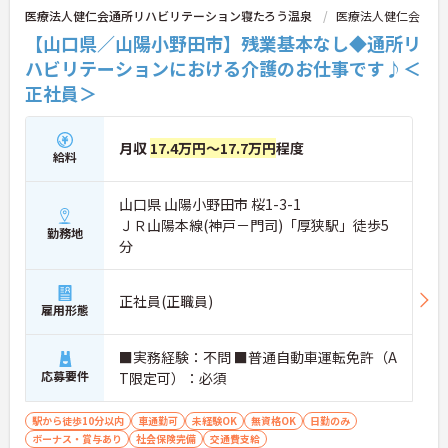
医療法人健仁会通所リハビリテーション寝たろう温泉
医療法人健仁会
【山口県／山陽小野田市】残業基本なし◆通所リ
ハビリテーションにおける介護のお仕事です♪＜
正社員＞
月収
17.4万円～17.7万円
程度
給料
山口県 山陽小野田市 桜1-3-1
ＪＲ山陽本線(神戸－門司)「厚狭駅」徒歩5
勤務地
分
正社員(正職員)
雇用形態
■実務経験：不問 ■普通自動車運転免許（A
応募要件
T限定可）：必須
駅から徒歩10分以内
車通勤可
未経験OK
無資格OK
日勤のみ
ボーナス・賞与あり
社会保険完備
交通費支給