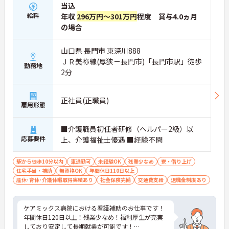
当込
給料
年収
296万円～301万円
程度 賞与4.0ヵ月
の場合
山口県 長門市 東深川888
ＪＲ美祢線(厚狭－長門市)「長門市駅」徒歩
勤務地
2分
正社員(正職員)
雇用形態
■介護職員初任者研修（ヘルパー2級）以
応募要件
上、介護福祉士優遇 ■経験不問
駅から徒歩10分以内
車通勤可
未経験OK
残業少なめ
寮・借り上げ
住宅手当・補助
無資格OK
年間休日110日以上
産休･育休･介護休暇取得実績あり
社会保険完備
交通費支給
退職金制度あり
ケアミックス病院における看護補助のお仕事です！
年間休日120日以上！残業少なめ！福利厚生が充実
しており安定して長期就業が可能です！