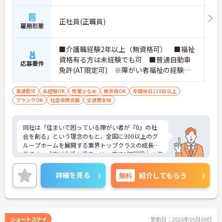
正社員(正職員)
雇用形態
■介護職経験2年以上（無資格可） ■福祉
資格有る方は未経験でも可 ■普通自動車
応募要件
免許(AT限定可) ※障がい者福祉の経験は
不問です。※実務経験2年以上の方、障がい
者福祉に関する経験をお持ちの方大歓迎
車通勤可
未経験OK
残業少なめ
無資格OK
年間休日110日以上
ブランクOK
社会保険完備
交通費支給
同社は「住まいで困っている障がい者が『0』の社
会を創る」という理念のもと、全国に300以上のグ
ループホームを展開する業界トップクラスの成長企
業です。「広域生活支援員」は、車で1時間圏内の複
数施設を横断的に担当し、現場支援とパートスタッ
フのサポートを行うハイクラスなポジションです。
詳細を見る
無料
紹介してもらう
最新設備とバリアフリーが完備され、スタッフの身
体的負担が少なく、広域手当5万円が付与されるこ
とで高い給与水準を実現しています。年間休日114
日の確保や、献立・レシピの完全標準化による業務
効率化など、ワークライフバランスを保ちながら定
ショートステイ
更新日：2026年05月08日