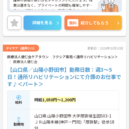
業は基本なく、プライベートの時間も確保しやすい
です。ご興味のある方には、面接対策ポイントな
ど、さらに詳細をお話しいたしますのでお気軽にご
相談ください！
詳細を見る
無料
紹介してもらう
デイケア（通所リハ）
更新日：2026年02月10日
医療法人健仁会ケアタウン フクシア紫苑＜通所リハビリテーション＞
医療法人健仁会
【山口県／山陽小野田市】勤務日数：週3～5
日！通所リハビリテーションにて介護のお仕事で
す♪＜パート＞
時給
1,050円～1,200円
給料
山口県 山陽小野田市 大字厚狭埴生田503-1
ＪＲ山陽本線(神戸－門司)「厚狭駅」徒歩18
勤務地
分