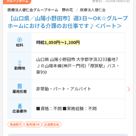
グループホーム
更新日：2026年04月01日
医療法人健仁会グループホーム 野の花
医療法人健仁会
【山口県／山陽小野田市】週3日～OK☆グループ
ホームにおける介護のお仕事です♪＜パート＞
時給
1,050円～1,200円
給料
山口県 山陽小野田市 大字郡字浜3233番地7
ＪＲ山陽本線(神戸－門司)「厚狭駅」バス・
勤務地
車9分
非常勤・パート・アルバイト
雇用形態
■資格：不問 ■実務経験：不問
応募要件
車通勤可
無資格OK
交通費支給