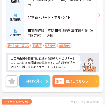
勤務地
分
非常勤・パート・アルバイト
雇用形態
■実務経験：不問 ■普通自動車運転免許（A
応募要件
T限定可）：必須
駅から徒歩10分以内
車通勤可
無資格OK
交通費支給
山口県山陽小野田市に位置する通所リハビリテーシ
ョンにおける介護職員の募集です。ご利用者が活き
活きと生活できるようサポートしています。
介護業務経験がある方は、これまでの業務経験を活
かしながら就業できる環境です。ご利用者に寄り添
って介護サービスを提供を行っていただける方を募
詳細を見る
無料
紹介してもらう
集しています。
ご興味のある方には、面接対策ポイントなど、さら
に詳細をお話しいたしますのでお気軽にご相談くだ
さい！
デイケア（通所リハ）
更新日：2026年02月10日