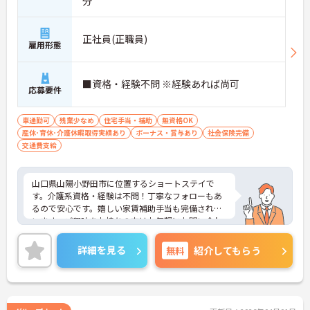
分
正社員(正職員)
雇用形態
■資格・経験不問 ※経験あれば尚可
応募要件
車通勤可
残業少なめ
住宅手当・補助
無資格OK
産休･育休･介護休暇取得実績あり
ボーナス・賞与あり
社会保険完備
交通費支給
山口県山陽小野田市に位置するショートステイで
す。介護系資格・経験は不問！丁寧なフォローもあ
るので安心です。嬉しい家賃補助手当も完備されて
います。ご興味をお持ちの方はお気軽にお問い合わ
せください。
詳細を見る
無料
紹介してもらう