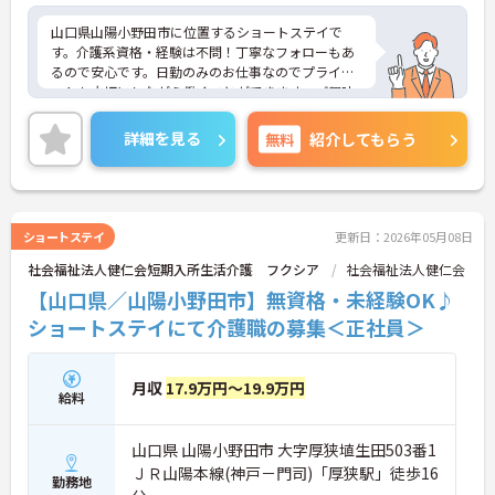
山口県山陽小野田市に位置するショートステイで
す。介護系資格・経験は不問！丁寧なフォローもあ
るので安心です。日勤のみのお仕事なのでプライベ
ートも大切にしながら働くことができます。ご興味
をお持ちの方はお気軽にお問い合わせください。
詳細を見る
無料
紹介してもらう
ショートステイ
更新日：2026年05月08日
社会福祉法人健仁会短期入所生活介護 フクシア
社会福祉法人健仁会
【山口県／山陽小野田市】無資格・未経験OK♪
ショートステイにて介護職の募集＜正社員＞
月収
17.9万円～19.9万円
給料
山口県 山陽小野田市 大字厚狭埴生田503番1
ＪＲ山陽本線(神戸－門司)「厚狭駅」徒歩16
勤務地