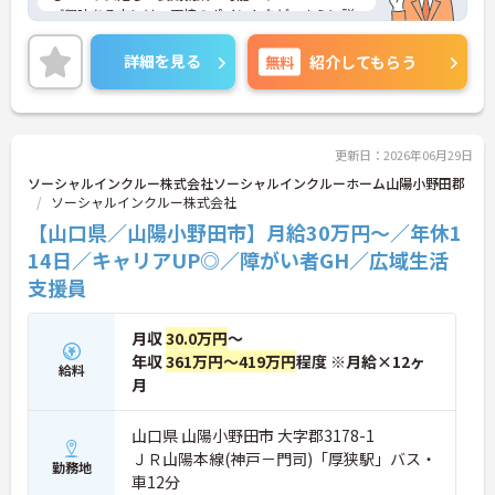
ご興味ある方には、面接のポイントなど、さらに詳
細をお話致しますのでお気軽にご相談ください。
詳細を見る
無料
紹介してもらう
更新日：2026年06月29日
ソーシャルインクルー株式会社ソーシャルインクルーホーム山陽小野田郡
ソーシャルインクルー株式会社
【山口県／山陽小野田市】月給30万円～／年休1
14日／キャリアUP◎／障がい者GH／広域生活
支援員
月収
30.0万円
～
年収
361万円～419万円
程度 ※月給×12ヶ
給料
月
山口県 山陽小野田市 大字郡3178-1
ＪＲ山陽本線(神戸－門司)「厚狭駅」バス・
勤務地
車12分