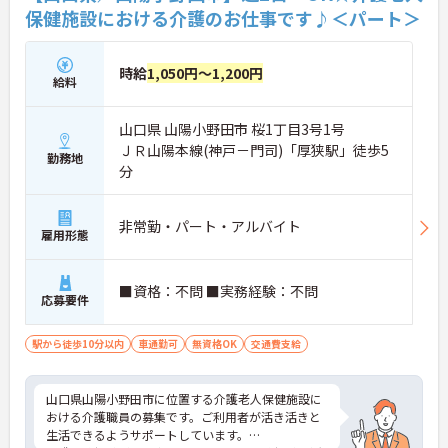
保健施設における介護のお仕事です♪＜パート＞
時給
1,050円～1,200円
給料
山口県 山陽小野田市 桜1丁目3号1号
ＪＲ山陽本線(神戸－門司)「厚狭駅」徒歩5
勤務地
分
非常勤・パート・アルバイト
雇用形態
■資格：不問 ■実務経験：不問
応募要件
駅から徒歩10分以内
車通勤可
無資格OK
交通費支給
山口県山陽小野田市に位置する介護老人保健施設に
おける介護職員の募集です。ご利用者が活き活きと
生活できるようサポートしています。