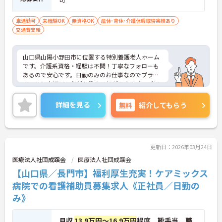
車通勤可
未経験OK
無資格OK
産休･育休･介護休暇取得実績あり
交通費支給
山口県山陽小野田市に位置する特別養護老人ホーム
です。介護系資格・経験は不問！丁寧なフォローも
あるので安心です。日勤のみのお仕事なのでプライ
ベートも大切にしながら働くことができます。ご興
味をお持ちの方はお気軽にお問い合わせください。
詳細を見る
無料
紹介してもらう
更新日：2026年03月24日
医療法人社団成蹊会
医療法人社団成蹊会
【山口県／長門市】福利厚生充実！ケアミックス
病院での看護補助員募集求人《正社員／日勤の
み》
月収
13.9万円～16.9万円
程度 靴手当、職