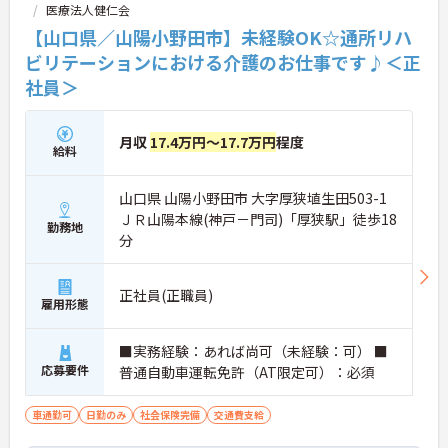
医療法人健仁会
【山口県／山陽小野田市】未経験OK☆通所リハ
ビリテーションにおける介護のお仕事です♪＜正
社員＞
月収
17.4万円～17.7万円
程度
給料
山口県 山陽小野田市 大字厚狭埴生田503-1
ＪＲ山陽本線(神戸－門司)「厚狭駅」徒歩18
勤務地
分
正社員(正職員)
雇用形態
■実務経験：あれば尚可（未経験：可） ■
応募要件
普通自動車運転免許（AT限定可）：必須
車通勤可
日勤のみ
社会保険完備
交通費支給