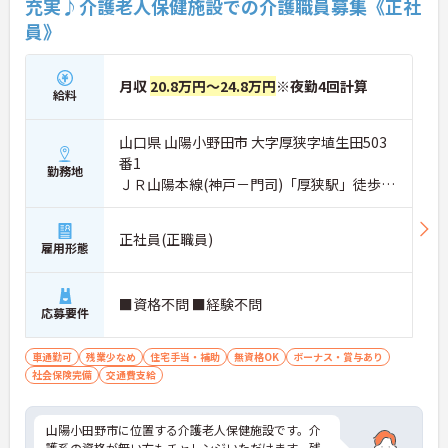
充実♪介護老人保健施設での介護職員募集《正社
員》
月収
20.8万円～24.8万円
※夜勤4回計算
給料
山口県 山陽小野田市 大字厚狭字埴生田503
番1
勤務地
ＪＲ山陽本線(神戸－門司)「厚狭駅」徒歩16
分
正社員(正職員)
雇用形態
■資格不問 ■経験不問
応募要件
車通勤可
残業少なめ
住宅手当・補助
無資格OK
ボーナス・賞与あり
社会保険完備
交通費支給
山陽小田野市に位置する介護老人保健施設です。介
護系の資格が無い方もチャレンジいただけます。残