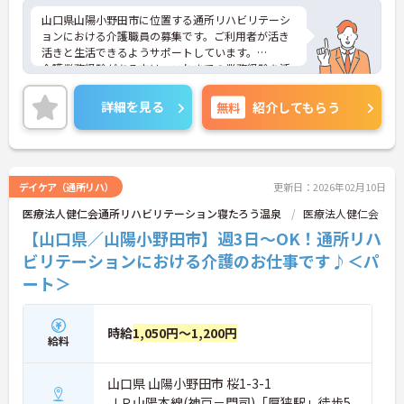
山口県山陽小野田市に位置する通所リハビリテーシ
ョンにおける介護職員の募集です。ご利用者が活き
活きと生活できるようサポートしています。
介護業務経験がある方は、これまでの業務経験を活
かしながら就業できる環境です。ご利用者に寄り添
って介護サービスを提供を行っていただける方を募
詳細を見る
無料
紹介してもらう
集しています。
ご興味のある方には、面接対策ポイントなど、さら
に詳細をお話しいたしますのでお気軽にご相談くだ
さい！
デイケア（通所リハ）
更新日：2026年02月10日
医療法人健仁会通所リハビリテーション寝たろう温泉
医療法人健仁会
【山口県／山陽小野田市】週3日～OK！通所リハ
ビリテーションにおける介護のお仕事です♪＜パ
ート＞
時給
1,050円～1,200円
給料
山口県 山陽小野田市 桜1-3-1
ＪＲ山陽本線(神戸－門司)「厚狭駅」徒歩5