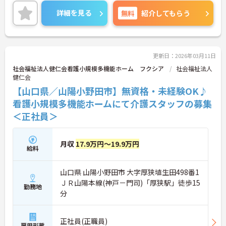
ご興味をお持ちの方はお気軽にお問い合わせくださ
い。
詳細を見る
無料
紹介してもらう
更新日：2026年03月11日
社会福祉法人健仁会看護小規模多機能ホーム フクシア
社会福祉法人
健仁会
【山口県／山陽小野田市】無資格・未経験OK♪
看護小規模多機能ホームにて介護スタッフの募集
＜正社員＞
月収
17.9万円～19.9万円
給料
山口県 山陽小野田市 大字厚狭埴生田498番1
ＪＲ山陽本線(神戸－門司)「厚狭駅」徒歩15
勤務地
分
正社員(正職員)
雇用形態