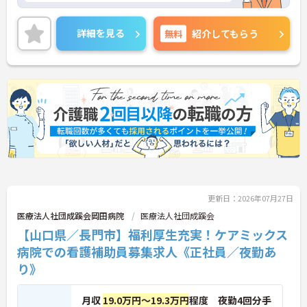
付属で老健も所有しているため、急性期～在宅復帰
まで幅広くご対応されております。
詳細を見る
無料
紹介してもらう
気になる方はお問い合わせ下さいませ。
更新日：2026年07月27日
医療法人社団成蹊会岡田病院
医療法人社団成蹊会
【山口県／長門市】福利厚生充実！ケアミックス
病院での看護補助員募集求人《正社員／夜勤あ
り》
月収
19.0万円～19.3万円
程度 夜勤4回分手