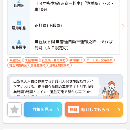
ＪＲ中央本線(東京－松本)「猿橋駅」バス・
勤務地
車10分
正社員(正職員)
雇用形態
■経験不問 ■普通自動車運転免許 あれば
応募要件
尚可（ＡＴ限定可）
車通勤可
未経験OK
託児所・育児補助
無資格OK
ボーナス・賞与あり
社会保険完備
交通費支給
退職金制度あり
山梨県大月市に位置する介護老人保健施設及びデイ
ケアにおける、正社員介護職の募集です！月平均残
業時間3時間！マイカー通勤可能で駅から車で10分
と好立地な環境での就業です。ご興味ある方には、
面接対策ポイントなど、さらに詳細をお話しいたし
ますのでお気軽にご相談ください。
詳細を見る
無料
紹介してもらう