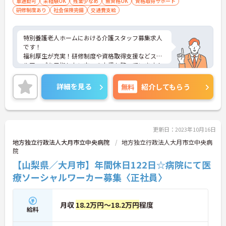
車通勤可
未経験OK
残業少なめ
無資格OK
資格取得サポート
研修制度あり
社会保険完備
交通費支給
特別養護老人ホームにおける介護スタッフ募集求人
です！
福利厚生が充実！研修制度や資格取得支援などスキ
ルアップを目指したい方への支援も整っています！
ご興味ある方には、面接のポイントなど、さらに詳
細をお話致しますのでお気軽にご相談ください。
詳細を見る
無料
紹介してもらう
更新日：2023年10月16日
地方独立行政法人大月市立中央病院
地方独立行政法人大月市立中央病
院
【山梨県／大月市】年間休日122日☆病院にて医
療ソーシャルワーカー募集〈正社員〉
月収
18.2万円～18.2万円
程度
給料