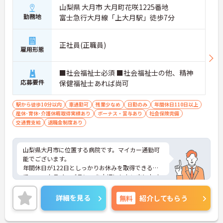
山梨県 大月市 大月町花咲1225番地
勤務地
富士急行大月線「上大月駅」徒歩7分
正社員(正職員)
雇用形態
■社会福祉士必須 ■社会福祉士の他、精神
応募要件
保健福祉士あれば尚可
駅から徒歩10分以内
車通勤可
残業少なめ
日勤のみ
年間休日110日以上
産休･育休･介護休暇取得実績あり
ボーナス・賞与あり
社会保険完備
交通費支給
退職金制度あり
山梨県大月市に位置する病院です。マイカー通勤可
能でございます。
年間休日が122日としっかりお休みを取得できるの
で、ワークライフバランスを大切にしたい方におす
すめです。
昇給や賞与制度があり頑張りが評価されてしっかり
詳細を見る
無料
紹介してもらう
と職員に還元されます。賞与は計4.4ヶ月分の支給実
績と嬉しい高待遇です。
ご興味のある方には、面接対策ポイントなど、さら