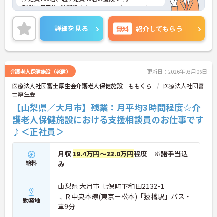
残業は月平均3時間程度なので、ワークライフバラ
ンスを保ちながらご勤務いただけます。また、利用
可能な託児所があり、子育て世代の方も安心してご
詳細を見る
無料
紹介してもらう
勤務いただけます。
ご興味のある方には、面接対策ポイントなど、さら
に詳細をお話しいたしますのでお気軽にご相談くだ
さい！
介護老人保健施設（老健）
更新日：2026年03月06日
医療法人社団富士厚生会介護老人保健施設 ももくら
医療法人社団富
士厚生会
【山梨県／大月市】残業：月平均3時間程度☆介
護老人保健施設における支援相談員のお仕事です
♪＜正社員＞
月収
19.4万円～33.0万円
程度 ※諸手当込
給料
み
山梨県 大月市 七保町下和田2132-1
ＪＲ中央本線(東京－松本)「猿橋駅」バス・
勤務地
車9分