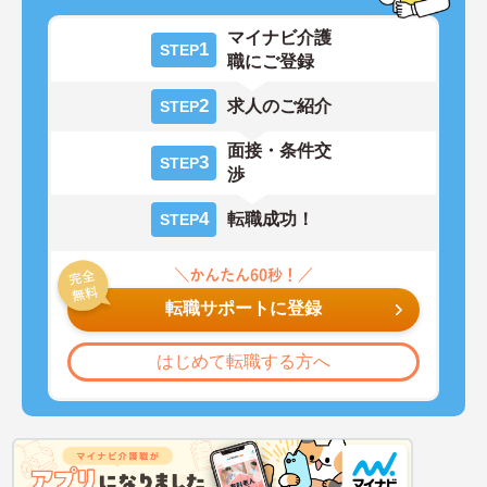
マイナビ介護
1
STEP
職にご登録
2
求人のご紹介
STEP
面接・条件交
3
STEP
渉
4
転職成功！
STEP
転職サポートに登録
はじめて転職する方へ