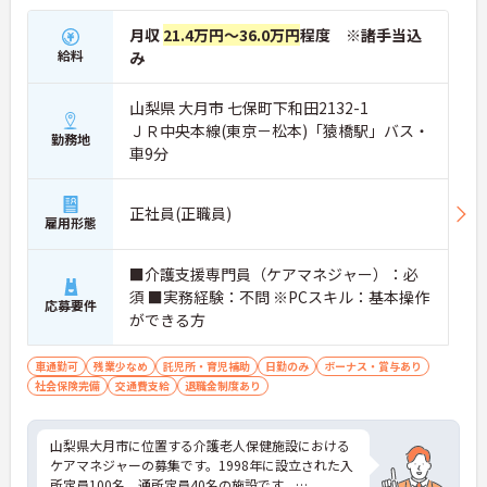
月収
21.4万円～36.0万円
程度 ※諸手当込
給料
み
山梨県 大月市 七保町下和田2132-1
ＪＲ中央本線(東京－松本)「猿橋駅」バス・
勤務地
車9分
正社員(正職員)
雇用形態
■介護支援専門員（ケアマネジャー）：必
須 ■実務経験：不問 ※PCスキル：基本操作
応募要件
ができる方
車通勤可
残業少なめ
託児所・育児補助
日勤のみ
ボーナス・賞与あり
社会保険完備
交通費支給
退職金制度あり
山梨県大月市に位置する介護老人保健施設における
ケアマネジャーの募集です。1998年に設立された入
所定員100名、通所定員40名の施設です。