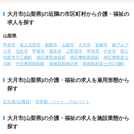
大月市(山梨県)の近隣の市区町村から介護・福祉の
求人を探す
山梨県
甲府市
富士吉田市
都留市
山梨市
大月市
韮崎市
南アルプ
ス市
北杜市
甲斐市
笛吹市
上野原市
甲州市
中央市
西八
代郡市川三郷町
南巨摩郡身延町
南巨摩郡南部町
南巨摩郡富士
川町
中巨摩郡昭和町
南都留郡鳴沢村
南都留郡富士河口湖町
大月市(山梨県)の介護・福祉の求人を雇用形態から
探す
正社員(正職員)
非常勤・パート・アルバイト
大月市(山梨県)の介護・福祉の求人を施設業態から
探す