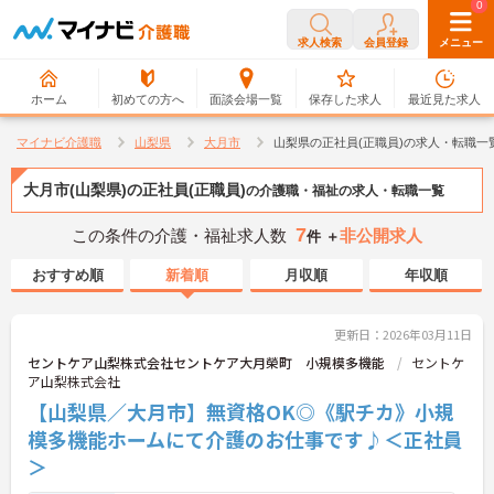
0
0
求人検索
会員登録
メニュー
ホーム
初めての方へ
面談会場一覧
保存した求人
最近見た求人
マイナビ介護職
山梨県
大月市
山梨県の正社員(正職員)の求人・転職一
大月市(山梨県)の正社員(正職員)
の介護職・福祉の求人・転職一覧
7
この条件の介護・福祉求人数
非公開求人
件 ＋
おすすめ順
新着順
月収順
年収順
更新日：2026年03月11日
セントケア山梨株式会社セントケア大月榮町 小規模多機能
セントケ
ア山梨株式会社
【山梨県／大月市】無資格OK◎《駅チカ》小規
模多機能ホームにて介護のお仕事です♪＜正社員
＞