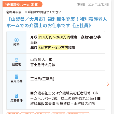
特別養護老人ホーム（特養）
更新日：2024年11月27日
名称非公開 ※詳細はお問合せください
【山梨県／大月市】福利厚生充実！特別養護老人
ホームでの介護士のお仕事です《正社員》
月収
19.8万円～26.0万円
程度 夜勤5回分手
当込
給料
年収
238万円～312万円
程度
山梨県 大月市
勤務地
富士急行大月線
正社員(正職員)
雇用形態
■介護福祉士又は介護職員初任者研修（ホ
ームヘルパー2級）以上の資格あれば尚可 ■
応募要件
経験年数等考慮 ※無資格・未経験応相談