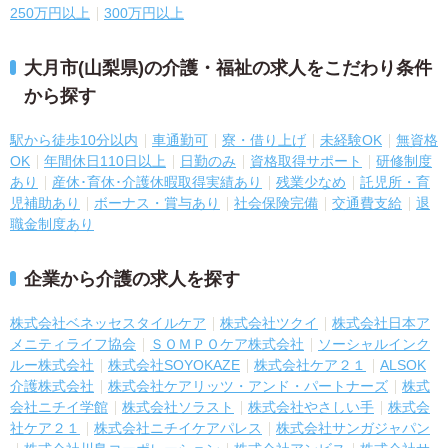
250万円以上
300万円以上
大月市(山梨県)の介護・福祉の求人をこだわり条件
から探す
駅から徒歩10分以内
車通勤可
寮・借り上げ
未経験OK
無資格
OK
年間休日110日以上
日勤のみ
資格取得サポート
研修制度
あり
産休･育休･介護休暇取得実績あり
残業少なめ
託児所・育
児補助あり
ボーナス・賞与あり
社会保険完備
交通費支給
退
職金制度あり
企業から介護の求人を探す
株式会社ベネッセスタイルケア
株式会社ツクイ
株式会社日本ア
メニティライフ協会
ＳＯＭＰＯケア株式会社
ソーシャルインク
ルー株式会社
株式会社SOYOKAZE
株式会社ケア２１
ALSOK
介護株式会社
株式会社ケアリッツ・アンド・パートナーズ
株式
会社ニチイ学館
株式会社ソラスト
株式会社やさしい手
株式会
社ケア２１
株式会社ニチイケアパレス
株式会社サンガジャパン