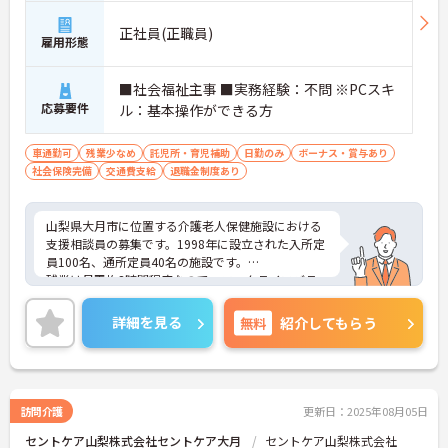
正社員(正職員)
雇用形態
■社会福祉主事 ■実務経験：不問 ※PCスキ
応募要件
ル：基本操作ができる方
車通勤可
残業少なめ
託児所・育児補助
日勤のみ
ボーナス・賞与あり
社会保険完備
交通費支給
退職金制度あり
山梨県大月市に位置する介護老人保健施設における
支援相談員の募集です。1998年に設立された入所定
員100名、通所定員40名の施設です。
残業は月平均3時間程度なので、ワークライフバラ
ンスを保ちながらご勤務いただけます。また、利用
可能な託児所があり、子育て世代の方も安心してご
詳細を見る
無料
紹介してもらう
勤務いただけます。
ご興味のある方には、面接対策ポイントなど、さら
に詳細をお話しいたしますのでお気軽にご相談くだ
さい！
訪問介護
更新日：2025年08月05日
セントケア山梨株式会社セントケア大月
セントケア山梨株式会社