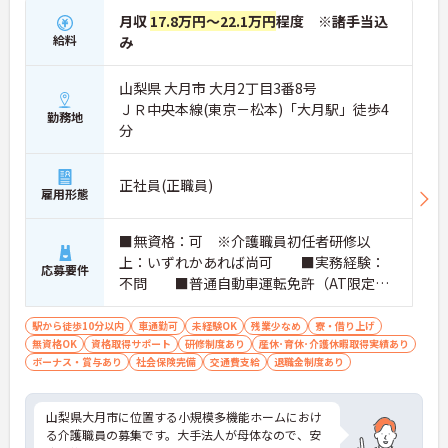
月収
17.8万円～22.1万円
程度 ※諸手当込
給料
み
山梨県 大月市 大月2丁目3番8号
ＪＲ中央本線(東京－松本)「大月駅」徒歩4
勤務地
分
正社員(正職員)
雇用形態
■無資格：可 ※介護職員初任者研修以
上：いずれかあれば尚可 ■実務経験：
応募要件
不問 ■普通自動車運転免許（AT限定
可）：必須
駅から徒歩10分以内
車通勤可
未経験OK
残業少なめ
寮・借り上げ
無資格OK
資格取得サポート
研修制度あり
産休･育休･介護休暇取得実績あり
ボーナス・賞与あり
社会保険完備
交通費支給
退職金制度あり
山梨県大月市に位置する小規模多機能ホームにおけ
る介護職員の募集です。大手法人が母体なので、安