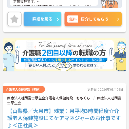
定感抜群です。
残業は月平均10時間程度なのでワークライフバラン
スを保ちながらご勤務いただけます。また、育児休
業・介護休業の取得実績もあり、ライフステージが
詳細を見る
無料
紹介してもらう
変化しても安心してお勤めいただける環境です。
ご興味のある方には、面接対策ポイントなど、さら
に詳細をお話しいたしますのでお気軽にご相談くだ
さい！
介護老人保健施設（老健）
更新日：2026年03月06日
医療法人社団富士厚生会介護老人保健施設 ももくら
医療法人社団富
士厚生会
【山梨県／大月市】残業：月平均3時間程度☆介
護老人保健施設にてケアマネジャーのお仕事です
♪＜正社員＞