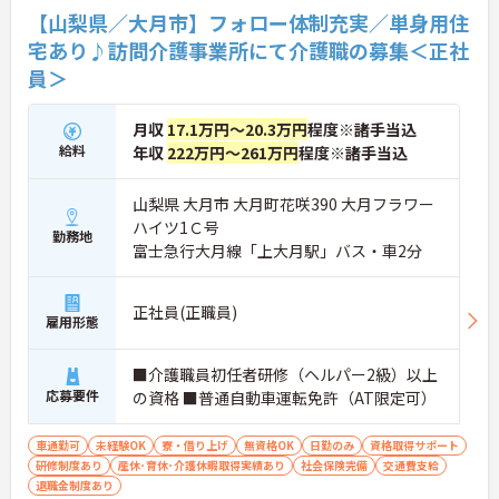
【山梨県／大月市】フォロー体制充実／単身用住
宅あり♪訪問介護事業所にて介護職の募集＜正社
員＞
月収
17.1万円～20.3万円
程度※諸手当込
給料
年収
222万円～261万円
程度※諸手当込
山梨県 大月市 大月町花咲390 大月フラワー
ハイツ1Ｃ号
勤務地
富士急行大月線「上大月駅」バス・車2分
正社員(正職員)
雇用形態
■介護職員初任者研修（ヘルパー2級）以上
応募要件
の資格 ■普通自動車運転免許（AT限定可）
車通勤可
未経験OK
寮・借り上げ
無資格OK
日勤のみ
資格取得サポート
研修制度あり
産休･育休･介護休暇取得実績あり
社会保険完備
交通費支給
退職金制度あり