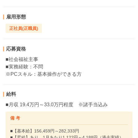
雇用形態
正社員(正職員)
応募資格
■社会福祉主事
■実務経験：不問
※PCスキル：基本操作ができる方
給料
■月収 19.4万円～33.0万円程度 ※諸手当込み
備 考
■【基本給】156,459円～282,333円
■【昇給】あり 1月あたり1,122円～4,188円（過去実績）