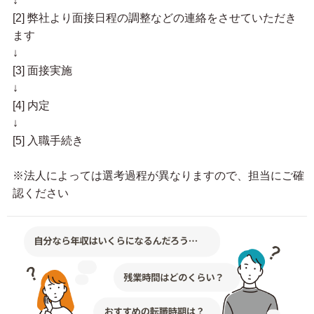
↓
[2] 弊社より面接日程の調整などの連絡をさせていただき
ます
↓
[3] 面接実施
↓
[4] 内定
↓
[5] 入職手続き
※法人によっては選考過程が異なりますので、担当にご確
認ください