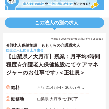
この法人の別の求人
更新日：2026年03月06日 求人番号：9880314
介護老人保健施設 ももくらの介護職求人
医療法人社団富士厚生会
【山梨県／大月市】残業：月平均3時間
程度☆介護老人保健施設にてケアマネ
ジャーのお仕事です♪＜正社員＞
給料
月収 21.4万円～36.0万円程度 ※諸手当込み
勤務地
山梨県 大月市 七保町下和田2132-1