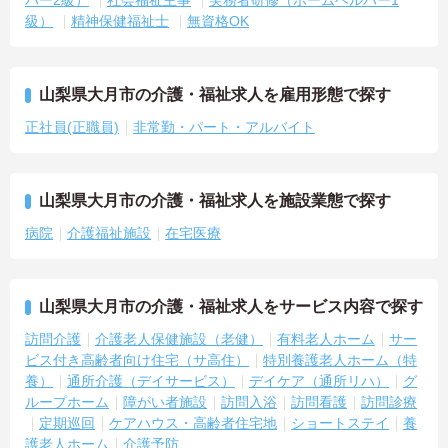
級）
精神保健福祉士
無資格OK
山梨県大月市の介護・福祉求人を雇用形態で探す
正社員(正職員)
非常勤・パート・アルバイト
山梨県大月市の介護・福祉求人を施設業態で探す
病院
介護福祉施設
在宅医療
山梨県大月市の介護・福祉求人をサービス内容で探す
訪問介護
介護老人保健施設（老健）
有料老人ホーム
サー
ビス付き高齢者向け住宅（サ高住）
特別養護老人ホーム（特
養）
通所介護（デイサービス）
デイケア（通所リハ）
グ
ループホーム
障がい者施設
訪問入浴
訪問看護
訪問診療
定期巡回
ケアハウス・高齢者住宅地
ショートステイ
養
護老人ホーム
介護予防