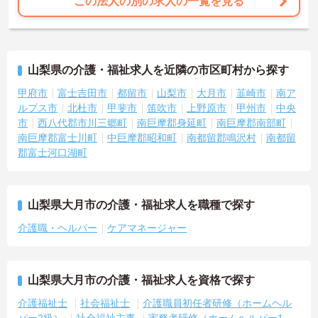
この法人の別の求人の一覧を見る
山梨県の介護・福祉求人を近隣の市区町村から探す
甲府市
富士吉田市
都留市
山梨市
大月市
韮崎市
南ア
ルプス市
北杜市
甲斐市
笛吹市
上野原市
甲州市
中央
市
西八代郡市川三郷町
南巨摩郡身延町
南巨摩郡南部町
南巨摩郡富士川町
中巨摩郡昭和町
南都留郡鳴沢村
南都留
郡富士河口湖町
山梨県大月市の介護・福祉求人を職種で探す
介護職・ヘルパー
ケアマネージャー
山梨県大月市の介護・福祉求人を資格で探す
介護福祉士
社会福祉士
介護職員初任者研修（ホームヘル
パー2級）
社会福祉主事
実務者研修（ホームヘルパー1