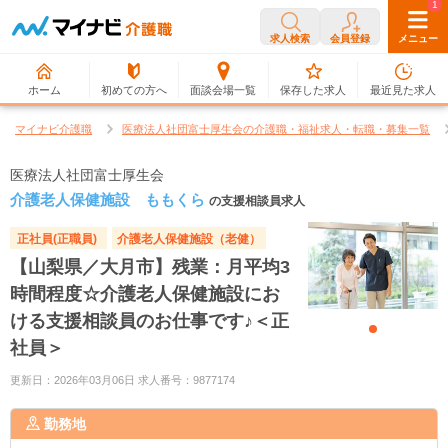
0
1
求人検索
会員登録
メニュー
ホーム
初めての方へ
面談会場一覧
保存した求人
最近見た求人
マイナビ介護職
医療法人社団富士厚生会の介護職・福祉求人・転職・募集一覧
医療法人社団富士厚生会
介護老人保健施設 ももくら
の支援相談員求人
正社員(正職員)
介護老人保健施設（老健）
【山梨県／大月市】残業：月平均3
時間程度☆介護老人保健施設にお
ける支援相談員のお仕事です♪＜正
社員＞
更新日：2026年03月06日 求人番号：9877174
勤務地