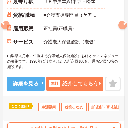
最寄り駅
ＪＲ中央本線(東京－松本)「猿橋駅」バス・車9分
資格/職種
■介護支援専門員（ケアマネジャー）：必須 ■実務経験：不問 ※PCスキル：基本操作ができる方
雇用形態
正社員(正職員)
サービス
介護老人保健施設（老健）
山梨県大月市に位置する介護老人保健施設におけるケアマネジャー
の募集です。1998年に設立された入所定員100名、通所定員40名の
施設です。
残業は月平均3時間程度なので、ワークライフバランスを保ちながら
ご勤務いただけます。また、利用可能な託児所があり、子育て世代
の方も安心してご勤務いただけます。
詳細を見る
紹介してもらう
無料
ご興味のある方には、面接対策ポイントなど、さらに詳細をお話し
いたしますのでお気軽にご相談ください！
ここに注目！
無資格OK
ボーナス・賞与あり
車通勤可
残業少なめ
社会保険完備
託児所・育児補助
交通費支給