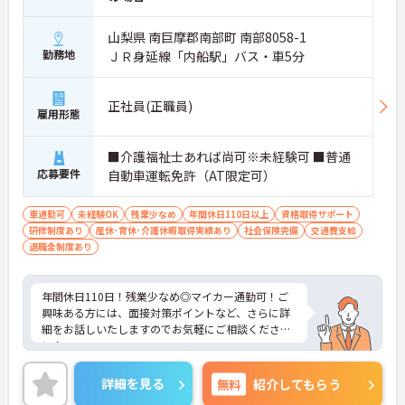
山梨県 南巨摩郡南部町 南部8058-1
勤務地
ＪＲ身延線「内船駅」バス・車5分
正社員(正職員)
雇用形態
■介護福祉士あれば尚可※未経験可 ■普通
応募要件
自動車運転免許（AT限定可）
車通勤可
未経験OK
残業少なめ
年間休日110日以上
資格取得サポート
研修制度あり
産休･育休･介護休暇取得実績あり
社会保険完備
交通費支給
退職金制度あり
年間休日110日！残業少なめ◎マイカー通勤可！ご
興味ある方には、面接対策ポイントなど、さらに詳
細をお話しいたしますのでお気軽にご相談くださ
い！
詳細を見る
無料
紹介してもらう