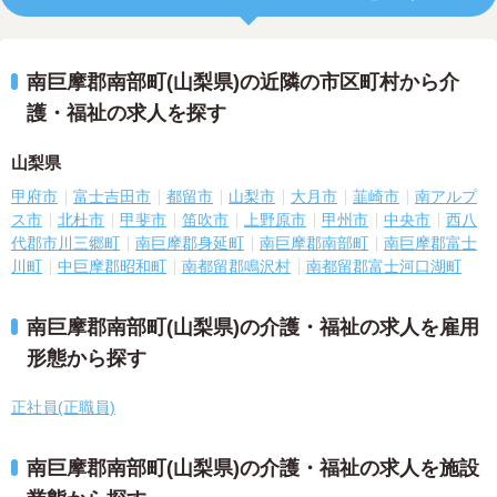
南巨摩郡南部町(山梨県)の近隣の市区町村から介
護・福祉の求人を探す
山梨県
甲府市
富士吉田市
都留市
山梨市
大月市
韮崎市
南アルプ
ス市
北杜市
甲斐市
笛吹市
上野原市
甲州市
中央市
西八
代郡市川三郷町
南巨摩郡身延町
南巨摩郡南部町
南巨摩郡富士
川町
中巨摩郡昭和町
南都留郡鳴沢村
南都留郡富士河口湖町
南巨摩郡南部町(山梨県)の介護・福祉の求人を雇用
形態から探す
正社員(正職員)
南巨摩郡南部町(山梨県)の介護・福祉の求人を施設