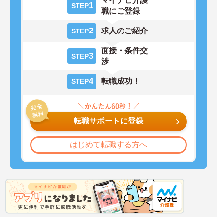
マイナビ介護
1
STEP
職にご登録
2
求人のご紹介
STEP
面接・条件交
3
STEP
渉
4
転職成功！
STEP
転職サポートに登録
はじめて転職する方へ