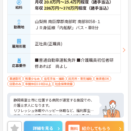
月収
20.0万円～25.4万円
程度（諸手当込）
給料
年収
286万円～370万円
程度（諸手当込）
山梨県 南巨摩郡南部町 南部8058-１
勤務地
ＪＲ身延線「内船駅」バス・車8分
正社員(正職員)
雇用形態
■普通自動車運転免許 ■介護職員初任者研
応募要件
修あれば 尚よし
車通勤可
残業少なめ
住宅手当・補助
託児所・育児補助
無資格OK
日勤のみ
年間休日110日以上
社会保険完備
静岡県富士市に位置する病院が運営する施設での、
介護士求人になります。
リフレッシュ休暇やハッピー休暇など、福利厚生が
充実。計画休暇取得制度があり、最大9連休取得も
可能です！
最新の求人状況や質問につきましては、お気軽にお
詳細を見る
無料
紹介してもらう