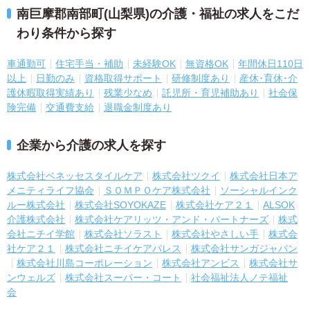
南巨摩郡南部町(山梨県)の介護・福祉の求人をこだ
わり条件から探す
車通勤可
住宅手当・補助
未経験OK
無資格OK
年間休日110日
以上
日勤のみ
資格取得サポート
研修制度あり
産休･育休･介
護休暇取得実績あり
残業少なめ
託児所・育児補助あり
社会保
険完備
交通費支給
退職金制度あり
企業から介護の求人を探す
株式会社ベネッセスタイルケア
株式会社ツクイ
株式会社日本ア
メニティライフ協会
ＳＯＭＰＯケア株式会社
ソーシャルインク
ルー株式会社
株式会社SOYOKAZE
株式会社ケア２１
ALSOK
介護株式会社
株式会社ケアリッツ・アンド・パートナーズ
株式
会社ニチイ学館
株式会社ソラスト
株式会社やさしい手
株式会
社ケア２１
株式会社ニチイケアパレス
株式会社サンガジャパン
株式会社川島コーポレーション
株式会社アンビス
株式会社サ
ンウェルズ
株式会社スーパー・コート
社会福祉法人ノテ福祉
会