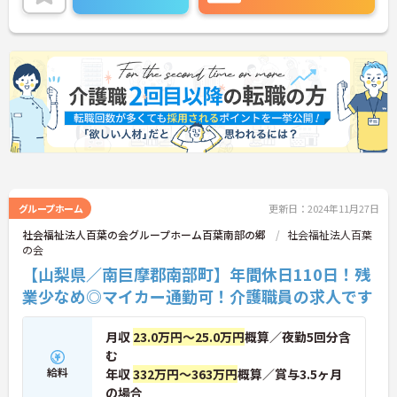
問合せください。
グループホーム
更新日：2024年11月27日
社会福祉法人百葉の会グループホーム百葉南部の郷
社会福祉法人百葉
の会
【山梨県／南巨摩郡南部町】年間休日110日！残
業少なめ◎マイカー通勤可！介護職員の求人です
月収
23.0万円～25.0万円
概算／夜勤5回分含
む
給料
年収
332万円～363万円
概算／賞与3.5ヶ月
の場合