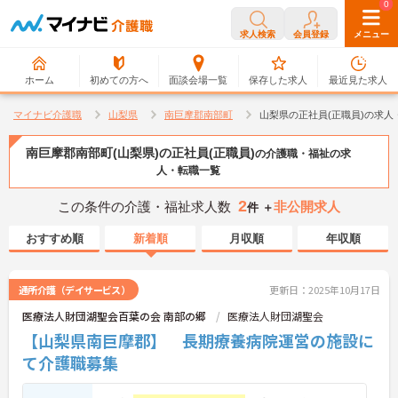
0
0
求人検索
会員登録
メニュー
ホーム
初めての方へ
面談会場一覧
保存した求人
最近見た求人
マイナビ介護職
山梨県
南巨摩郡南部町
山梨県の正社員(正職員)の求人
南巨摩郡南部町(山梨県)の正社員(正職員)
の介護職・福祉の求
人・転職一覧
2
この条件の介護・福祉求人数
非公開求人
件 ＋
おすすめ順
新着順
月収順
年収順
通所介護（デイサービス）
更新日：2025年10月17日
医療法人財団湖聖会百葉の会 南部の郷
医療法人財団湖聖会
【山梨県南巨摩郡】 長期療養病院運営の施設に
て介護職募集