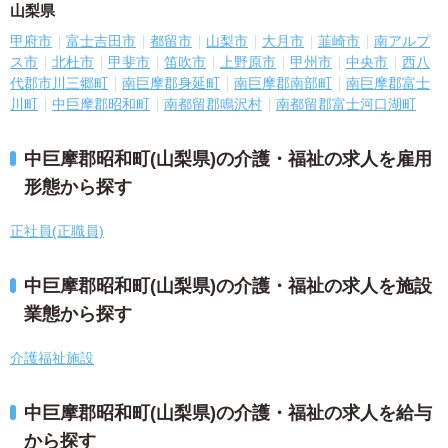
山梨県
甲府市
富士吉田市
都留市
山梨市
大月市
韮崎市
南アルプ
ス市
北杜市
甲斐市
笛吹市
上野原市
甲州市
中央市
西八
代郡市川三郷町
南巨摩郡身延町
南巨摩郡南部町
南巨摩郡富士
川町
中巨摩郡昭和町
南都留郡鳴沢村
南都留郡富士河口湖町
中巨摩郡昭和町(山梨県)の介護・福祉の求人を雇用
形態から探す
正社員(正職員)
中巨摩郡昭和町(山梨県)の介護・福祉の求人を施設
業態から探す
介護福祉施設
中巨摩郡昭和町(山梨県)の介護・福祉の求人を給与
から探す