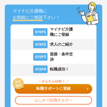
マイナビ介護職に
お気軽にご相談
下さい！
マイナビ介護
1
STEP
職にご登録
2
求人のご紹介
STEP
面接・条件交
3
STEP
渉
4
転職成功！
STEP
転職サポートに登録
はじめて転職する方へ