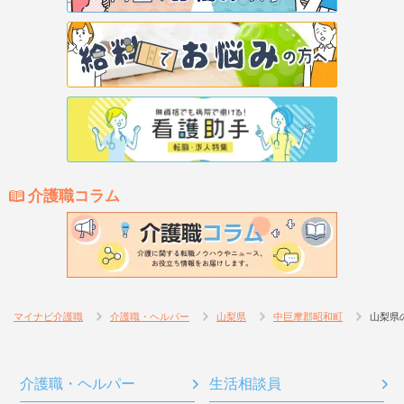
介護職コラム
マイナビ介護職
介護職・ヘルパー
山梨県
中巨摩郡昭和町
山梨県
介護職・ヘルパー
生活相談員