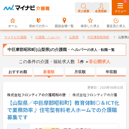
0
0
求人検索
会員登録
メニュー
ホーム
初めての方へ
面談会場一覧
保存した求人
最近見た求人
マイナビ介護職
介護職・ヘルパー
山梨県
中巨摩郡昭和町
山梨県
中巨摩郡昭和町(山梨県)の介護職・ヘルパー
の求人・転職一覧
1
この条件の介護・福祉求人数
非公開求人
件 ＋
おすすめ順
新着順
月収順
年収順
更新日：2026年06月02日
株式会社フロンティアの介護昭和の憩
株式会社フロンティアの介護
【山梨県／中巨摩郡昭和町】教育体制◎＆ICT化
で業務効率♪ 住宅型有料老人ホームでの介護職
募集です