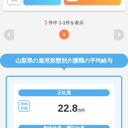
ョンの垣根を超えて連携もしっかりとあり、相談し
やすい環境です。現場のICT化も進んでおり、iPadを
使ってケア記録ができるシステムを導入したり、Blu
etooth通信でバイタル測定機器を連動させたりと、
業務の負担、効率化にも力を入れいています。その
1
件中 1-1件を表示
分残業も少なくなり、また、ご利用者様との時間も
大切にしていただけます。ご興味のある方は、お気
1
軽にお問い合わせください。
山梨県の雇用形態別介護職の平均給与
正社員
22.8
万円