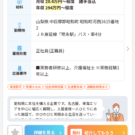
月収
20.4万円
～程度 諸手当込
給料
年収
294万円
～程度
山梨県 中巨摩郡昭和町 昭和町河西1615番地
2
勤務地
ＪＲ身延線「常永駅」バス・車4分
正社員(正職員)
雇用形態
■実務者研修以上、介護福祉士 ※実務経験1
応募要件
年以上
車通勤可
残業少なめ
社会保険完備
交通費支給
退職金制度あり
愛知県に本社を構える企業です。名古屋、東海エリ
アを中心に幅広く展開し、入居者様一人ひとりにあ
った施設で、のびのびと笑顔ある生活を送っていた
だけるよう、職員一丸となりサポートしています。
介護士のほか管理栄養士や音楽療法士など、さまざ
まな専門知識を持ったスタッフが在籍し、各セクシ
詳細を見る
無料
紹介してもらう