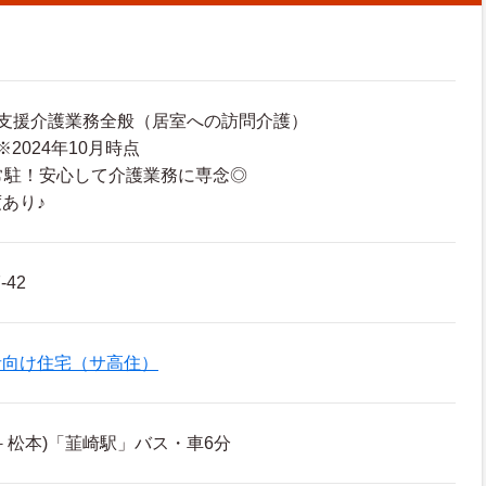
支援介護業務全般（居室への訪問介護）
2024年10月時点
常駐！安心して介護業務に専念◎
あり♪
-42
者向け住宅（サ高住）
－松本)「韮崎駅」バス・車6分