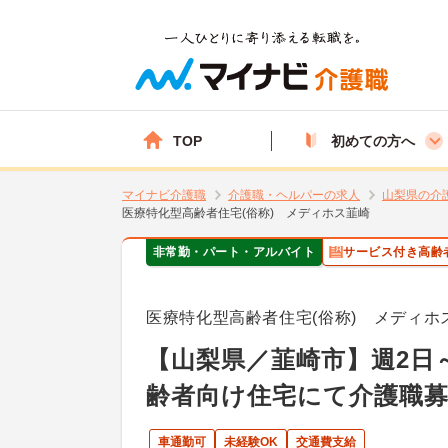
TOP
初めての方へ
マイナビ介護職
介護職・ヘルパーの求人
山梨県の介
医療特化型高齢者住宅(俗称) メディホス韮崎
非常勤・パート・アルバイト
サービス付き高齢
医療特化型高齢者住宅(俗称) メディ
【山梨県／韮崎市】週2日
齢者向け住宅にて介護職
車通勤可
未経験OK
交通費支給