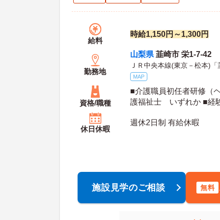
時給1,150円～1,300円
給料
山梨県
韮崎市 栄1-7-42
ＪＲ中央本線(東京－松本)「
勤務地
MAP
■介護職員初任者研修（
護福祉士 いずれか ■経
資格/職種
週休2日制 有給休暇
休日休暇
施設見学のご相談
無料