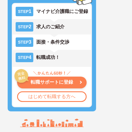
1
マイナビ介護職にご登録
STEP
2
求人のご紹介
STEP
3
面接・条件交渉
STEP
4
転職成功！
STEP
転職サポートに登録
はじめて転職する方へ