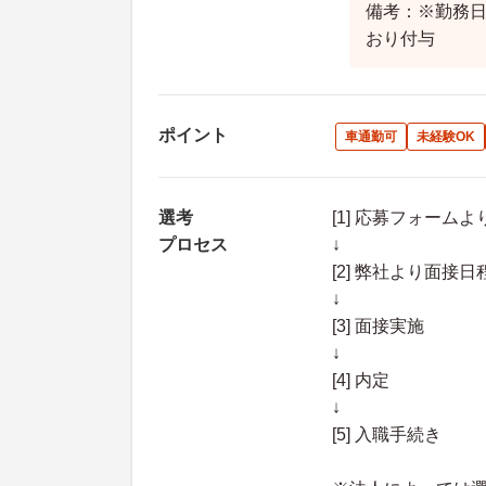
備考：※勤務
おり付与
ポイント
車通勤可
未経験OK
選考
[1] 応募フォーム
プロセス
↓
[2] 弊社より面
↓
[3] 面接実施
↓
[4] 内定
↓
[5] 入職手続き