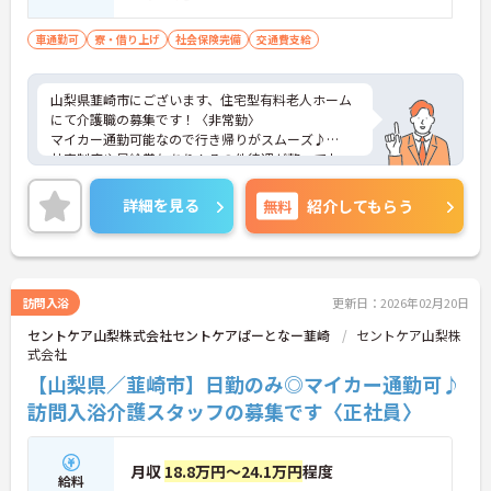
車通勤可
寮・借り上げ
社会保険完備
交通費支給
山梨県韮崎市にございます、住宅型有料老人ホーム
にて介護職の募集です！〈非常勤〉
マイカー通勤可能なので行き帰りがスムーズ♪
社宅制度や昇給賞与あり！その他待遇が整ってお
り、安定した環境の中で働きたい方にピッタリです
★
詳細を見る
無料
紹介してもらう
ご興味のある方は、マイナビ介護職までお問い合わ
せください。
訪問入浴
更新日：2026年02月20日
セントケア山梨株式会社セントケアぱーとなー韮崎
セントケア山梨株
式会社
【山梨県／韮崎市】日勤のみ◎マイカー通勤可♪
訪問入浴介護スタッフの募集です〈正社員〉
月収
18.8万円～24.1万円
程度
給料