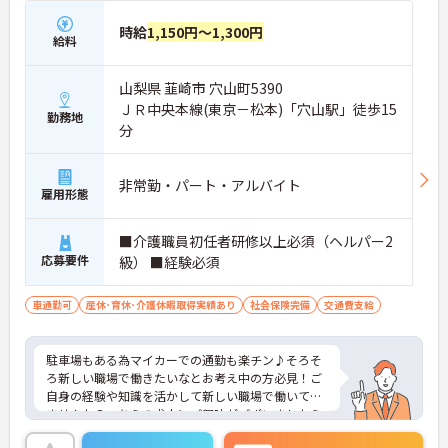
時給
1,150円～1,300円
給料
山梨県 韮崎市 穴山町5390
ＪＲ中央本線(東京－松本)「穴山駅」徒歩15
勤務地
分
非常勤・パート・アルバイト
雇用形態
■介護職員初任者研修以上必須（ヘルパー2
応募要件
級） ■経験必須
車通勤可
産休･育休･介護休暇取得実績あり
社会保険完備
交通費支給
駐車場もある為マイカーでの通勤も楽チン♪そろそ
ろ新しい職場で働きたいなとお考え中の方必見！ご
自身の経験や知識を活かして新しい職場で働いてみ
ませんか？こちらの求人にご興味がございましたら
面接のポイントもお伝えしますので是非ご応募お待