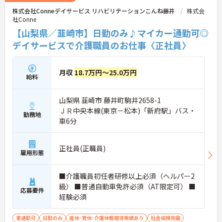
株式会社Conneデイサービス リハビリテーションこんね藤井
株式会
社Conne
【山梨県／韮崎市】日勤のみ♪マイカー通勤可◎
デイサービスで介護職員のお仕事〈正社員〉
月収
18.7万円～25.0万円
給料
山梨県 韮崎市 藤井町駒井2658-1
ＪＲ中央本線(東京－松本)「新府駅」バス・
勤務地
車6分
正社員(正職員)
雇用形態
■介護職員初任者研修以上必須（ヘルパー2
級） ■普通自動車免許必須（AT限定可） ■
応募要件
経験必須
車通勤可
日勤のみ
産休･育休･介護休暇取得実績あり
社会保険完備