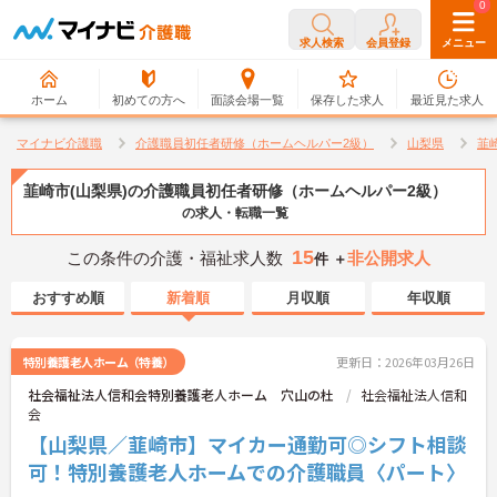
0
0
求人検索
会員登録
メニュー
ホーム
初めての方へ
面談会場一覧
保存した求人
最近見た求人
マイナビ介護職
介護職員初任者研修（ホームヘルパー2級）
山梨県
韮
韮崎市(山梨県)の介護職員初任者研修（ホームヘルパー2級）
の求人・転職一覧
15
この条件の介護・福祉求人数
非公開求人
件 ＋
おすすめ順
新着順
月収順
年収順
特別養護老人ホーム（特養）
更新日：2026年03月26日
社会福祉法人信和会特別養護老人ホーム 穴山の杜
社会福祉法人信和
会
【山梨県／韮崎市】マイカー通勤可◎シフト相談
可！特別養護老人ホームでの介護職員〈パート〉