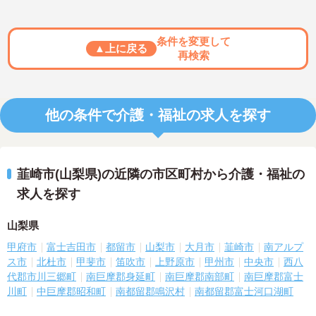
条件を変更して
▲上に戻る
再検索
他の条件で介護・福祉の求人を探す
韮崎市(山梨県)の近隣の市区町村から介護・福祉の
求人を探す
山梨県
甲府市
富士吉田市
都留市
山梨市
大月市
韮崎市
南アルプ
ス市
北杜市
甲斐市
笛吹市
上野原市
甲州市
中央市
西八
代郡市川三郷町
南巨摩郡身延町
南巨摩郡南部町
南巨摩郡富士
川町
中巨摩郡昭和町
南都留郡鳴沢村
南都留郡富士河口湖町