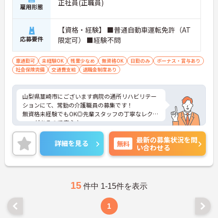
正社員(正職員)
雇用形態
【資格・経験】 ■普通自動車運転免許（AT
応募要件
限定可） ■経験不問
車通勤可
未経験OK
残業少なめ
無資格OK
日勤のみ
ボーナス・賞与あり
社会保険完備
交通費支給
退職金制度あり
山梨県韮崎市にございます病院の通所リハビリテー
ションにて、常勤の介護職員の募集です！
無資格未経験でもOK◎先輩スタッフの丁寧なレクチ
ャーがあるので安心♪
残業少なめなのでお仕事終わりの時間も大切にして
最新の募集状況を問
いただけるのもおすすめポイントです！
詳細を見る
無料
い合わせる
ご興味ある方には、面接対策ポイントなど、さらに
詳細をお話しいたしますのでお気軽にご相談くださ
い！
15
件中 1-15件を表示
1