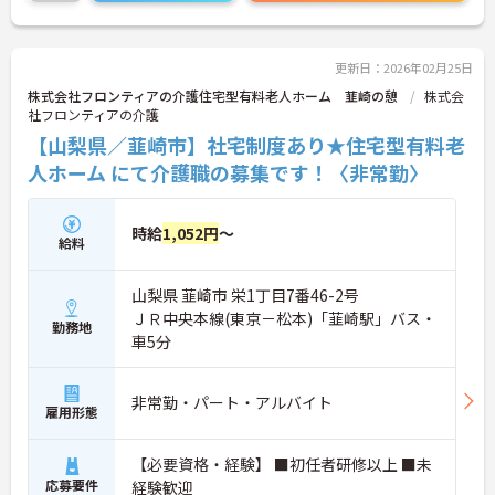
マイカー通勤OKなので、通勤のストレスが少ないの
も嬉しいポイントです。
更新日：2026年02月25日
ご興味のある方は、お気軽にお問い合わせくださ
株式会社フロンティアの介護住宅型有料老人ホーム 韮崎の憩
株式会
い。
社フロンティアの介護
【山梨県／韮崎市】社宅制度あり★住宅型有料老
人ホーム にて介護職の募集です！〈非常勤〉
時給
1,052円
～
給料
山梨県 韮崎市 栄1丁目7番46-2号
ＪＲ中央本線(東京－松本)「韮崎駅」バス・
勤務地
車5分
非常勤・パート・アルバイト
雇用形態
【必要資格・経験】 ■初任者研修以上 ■未
応募要件
経験歓迎