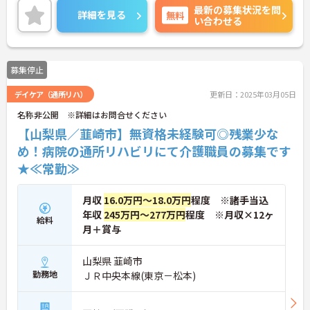
最新の募集状況を問
詳細を見る
無料
い合わせる
募集停止
デイケア（通所リハ）
更新日：2025年03月05日
名称非公開 ※詳細はお問合せください
【山梨県／韮崎市】無資格未経験可◎残業少な
め！病院の通所リハビリにて介護職員の募集です
★≪常勤≫
月収
16.0万円～18.0万円
程度 ※諸手当込
年収
245万円～277万円
程度 ※月収×12ヶ
給料
月＋賞与
山梨県 韮崎市
勤務地
ＪＲ中央本線(東京－松本)