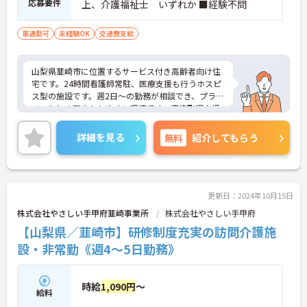
応募要件
上、介護福祉士 いずれか ■経験不問
車通勤可
未経験OK
交通費支給
山梨県韮崎市に位置するサービス付き高齢者向け住
宅です。24時間看護師常駐、医療支援も行うホスピ
ス型の施設です。週2日～の勤務が相談でき、プライ
ベートとの両立もしやすい環境です。資格取得支援
制度もあり、働きながらスキルアップも目指せま
す。ご興味のある方には、面接対策ポイントなど、
詳細を見る
無料
紹介してもらう
さらに詳細をお話ししますのでお気軽にご相談くだ
さい！
更新日：2024年10月15日
株式会社やさしい手甲府韮崎事業所
株式会社やさしい手甲府
【山梨県／韮崎市】研修制度充実の訪問介護施
設・非常勤《週4～5日勤務》
時給
1,090円
～
給料