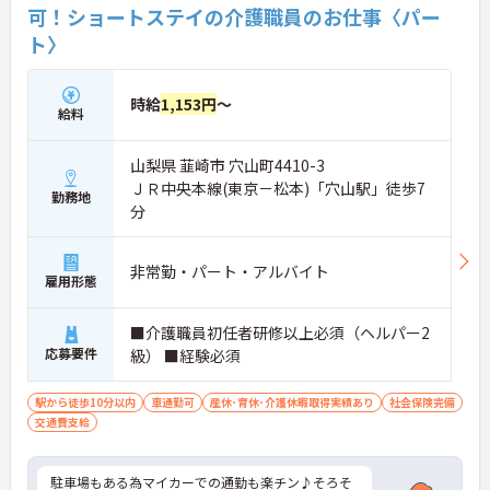
可！ショートステイの介護職員のお仕事〈パー
ト〉
時給
1,153円
～
給料
山梨県 韮崎市 穴山町4410-3
ＪＲ中央本線(東京－松本)「穴山駅」徒歩7
勤務地
分
非常勤・パート・アルバイト
雇用形態
■介護職員初任者研修以上必須（ヘルパー2
応募要件
級） ■経験必須
駅から徒歩10分以内
車通勤可
産休･育休･介護休暇取得実績あり
社会保険完備
交通費支給
駐車場もある為マイカーでの通勤も楽チン♪そろそ