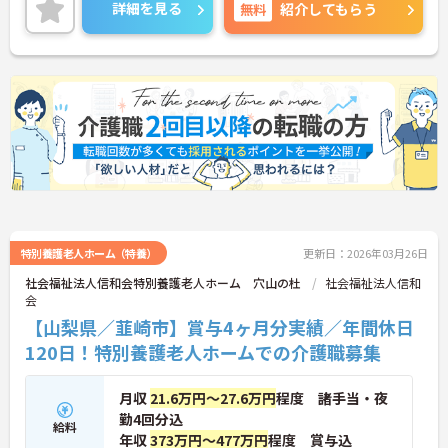
ちしております。
詳細を見る
無料
紹介してもらう
特別養護老人ホーム（特養）
更新日：2026年03月26日
社会福祉法人信和会特別養護老人ホーム 穴山の杜
社会福祉法人信和
会
【山梨県／韮崎市】賞与4ヶ月分実績／年間休日
120日！特別養護老人ホームでの介護職募集
月収
21.6万円～27.6万円
程度 諸手当・夜
勤4回分込
給料
年収
373万円～477万円
程度 賞与込