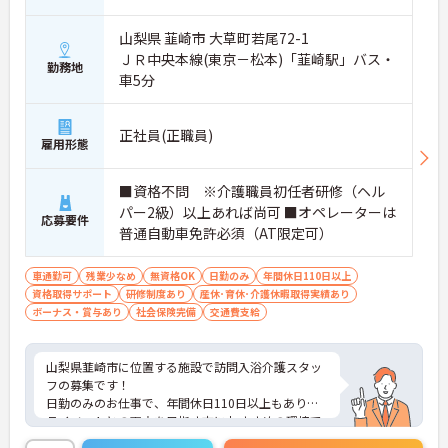
山梨県 韮崎市 大草町若尾72-1
ＪＲ中央本線(東京－松本)「韮崎駅」バス・
勤務地
車5分
正社員(正職員)
雇用形態
■資格不問 ※介護職員初任者研修（ヘル
パー2級）以上あれば尚可 ■オペレーターは
応募要件
普通自動車免許必須（AT限定可）
車通勤可
残業少なめ
無資格OK
日勤のみ
年間休日110日以上
資格取得サポート
研修制度あり
産休･育休･介護休暇取得実績あり
ボーナス・賞与あり
社会保険完備
交通費支給
山梨県韮崎市に位置する施設で訪問入浴介護スタッ
フの募集です！
日勤のみのお仕事で、年間休日110日以上もありプ
ライベートとの両立を目指す方におすすめの環境で
す◎マイカーでの通勤もOK！昇給や賞与制度があ