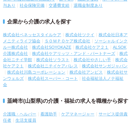
与あり
社会保険完備
交通費支給
退職金制度あり
企業から介護の求人を探す
株式会社ベネッセスタイルケア
株式会社ツクイ
株式会社日本ア
メニティライフ協会
ＳＯＭＰＯケア株式会社
ソーシャルインク
ルー株式会社
株式会社SOYOKAZE
株式会社ケア２１
ALSOK
介護株式会社
株式会社ケアリッツ・アンド・パートナーズ
株式
会社ニチイ学館
株式会社ソラスト
株式会社やさしい手
株式会
社ケア２１
株式会社ニチイケアパレス
株式会社サンガジャパン
株式会社川島コーポレーション
株式会社アンビス
株式会社サ
ンウェルズ
株式会社スーパー・コート
社会福祉法人ノテ福祉
会
韮崎市(山梨県)の介護・福祉の求人を職種から探す
介護職・ヘルパー
看護助手
ケアマネージャー
サービス提供責
任者
生活支援員