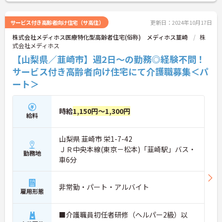
サービス付き高齢者向け住宅（サ高住）
更新日：2024年10月17日
株式会社メディホス医療特化型高齢者住宅(俗称) メディホス韮崎
株
式会社メディホス
【山梨県／韮崎市】週2日～の勤務◎経験不問！
サービス付き高齢者向け住宅にて介護職募集＜パ
ート＞
時給
1,150円～1,300円
給料
山梨県 韮崎市 栄1-7-42
ＪＲ中央本線(東京－松本)「韮崎駅」バス・
勤務地
車6分
非常勤・パート・アルバイト
雇用形態
■介護職員初任者研修（ヘルパー2級）以