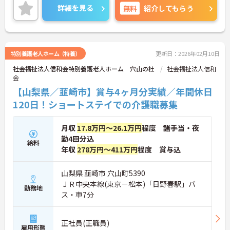
り、頑張りが評価されてしっかりと還元されます。
詳細を見る
無料
紹介してもらう
さらに各種手当もあるのは嬉しいポイントです◎資
格取得支援制度もあるため働きながら取得可能◎丁
寧な研修とフォロー体制で、ご自身のスキルアップ
もできます！
こちらの求人にご興味がございましたら面接のポイ
特別養護老人ホーム（特養）
更新日：2026年02月10日
ントもお伝えしますので是非ご応募お待ちしており
社会福祉法人信和会特別養護老人ホーム 穴山の杜
社会福祉法人信和
ます。
会
【山梨県／韮崎市】賞与4ヶ月分実績／年間休日
120日！ショートステイでの介護職募集
月収
17.8万円～26.1万円
程度 諸手当・夜
勤4回分込
給料
年収
278万円～411万円
程度 賞与込
山梨県 韮崎市 穴山町5390
ＪＲ中央本線(東京－松本)「日野春駅」バ
勤務地
ス・車7分
正社員(正職員)
雇用形態