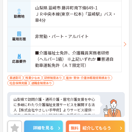
山梨県 韮崎市 藤井町南下條649-1
ＪＲ中央本線(東京－松本)「韮崎駅」バス・
勤務地
車4分
非常勤・パート・アルバイト
雇用形態
■介護福祉士免許、介護職員実務者研修
（ヘルパー1級） ※上記いずれか ■普通自
応募要件
動車運転免許（ＡＴ限定可）
車通勤可
残業少なめ
研修制度あり
産休･育休･介護休暇取得実績あり
社会保険完備
退職金制度あり
山梨県で訪問介護・通所介護・居宅介護支援を中心
に多岐にわたり介護福祉支援サービスを展開する法
人【株式会社やさしい手甲府】よりサービス提供責
任者の募集です。社内研修制度と各種手当の充実が
あり安心して働ける環境が魅力の職場です。ご興味
のある方は面接ポイントなどをお伝えしますので、
詳細を見る
無料
紹介してもらう
お気軽にお問い合わせください。