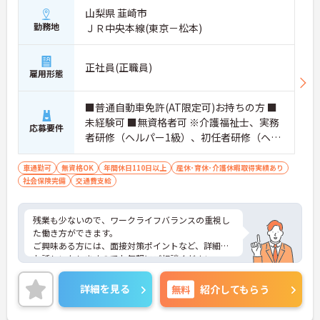
山梨県 韮崎市
勤務地
ＪＲ中央本線(東京－松本)
正社員(正職員)
雇用形態
■普通自動車免許(AT限定可)お持ちの方 ■
未経験可 ■無資格者可 ※介護福祉士、実務
応募要件
者研修（ヘルパー1級）、初任者研修（ヘル
パー2級）いずれか資格お持ちの方は尚良し
車通勤可
無資格OK
年間休日110日以上
産休･育休･介護休暇取得実績あり
社会保険完備
交通費支給
残業も少ないので、ワークライフバランスの重視し
た働き方ができます。
ご興味ある方には、面接対策ポイントなど、詳細を
お話しいたしますのでお気軽にご相談ください。
詳細を見る
無料
紹介してもらう