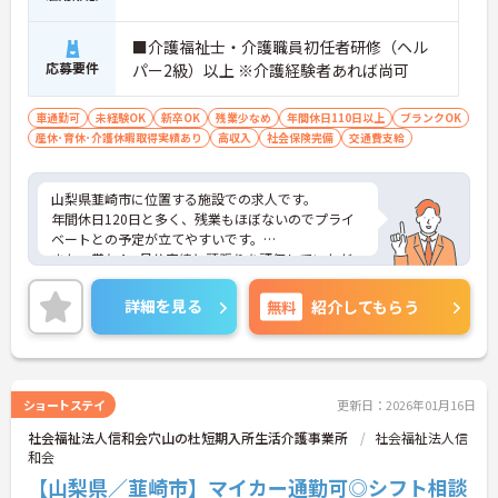
■介護福祉士・介護職員初任者研修（ヘル
応募要件
パー2級）以上 ※介護経験者あれば尚可
車通勤可
未経験OK
新卒OK
残業少なめ
年間休日110日以上
ブランクOK
産休･育休･介護休暇取得実績あり
高収入
社会保険完備
交通費支給
山梨県韮崎市に位置する施設での求人です。
年間休日120日と多く、残業もほぼないのでプライ
ベートとの予定が立てやすいです。
また、賞与4ヶ月分実績と頑張りを評価していただ
けます。
マイカー通勤OKなので、通勤のストレスが少ないの
詳細を見る
無料
紹介してもらう
も嬉しいポイントです。
ご興味のある方は、お気軽にお問い合わせくださ
い。
ショートステイ
更新日：2026年01月16日
社会福祉法人信和会穴山の杜短期入所生活介護事業所
社会福祉法人信
和会
【山梨県／韮崎市】マイカー通勤可◎シフト相談