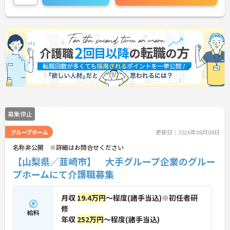
募集停止
グループホーム
更新日：2026年08月04日
名称非公開 ※詳細はお問合せください
【山梨県／韮崎市】 大手グループ企業のグルー
プホームにて介護職募集
月収
19.4万円
～程度(諸手当込)※初任者研
修
給料
年収
252万円
～程度(諸手当込)