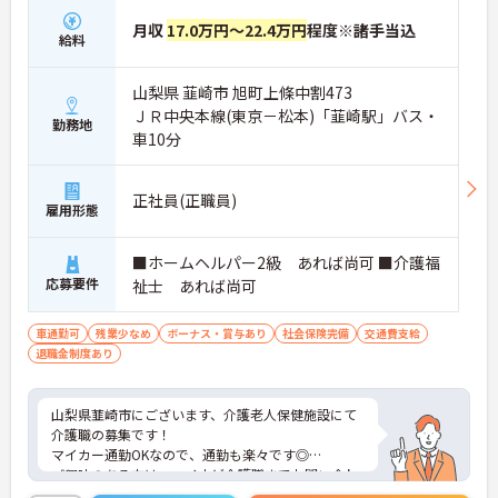
月収
17.0万円～22.4万円
程度※諸手当込
給料
山梨県 韮崎市 旭町上條中割473
ＪＲ中央本線(東京－松本)「韮崎駅」バス・
勤務地
車10分
正社員(正職員)
雇用形態
■ホームヘルパー2級 あれば尚可 ■介護福
応募要件
祉士 あれば尚可
車通勤可
残業少なめ
ボーナス・賞与あり
社会保険完備
交通費支給
退職金制度あり
山梨県韮崎市にございます、介護老人保健施設にて
介護職の募集です！
マイカー通勤OKなので、通勤も楽々です◎
ご興味のある方は、マイナビ介護職までお問い合わ
せください。