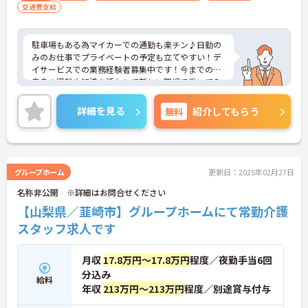
交通費支給
駐車場もある為マイカーでの通勤も楽チン♪日勤の
みのお仕事でプライベートの予定も立てやすい！デ
イサービスでの業務経験者募集中です！今までのご
自身の経験や知識を活かして新しい職場で働いてみ
ませんか？ご興味のある方はご面接のポイントをお
伝えしますのでお気軽にお問い合わせください。
詳細を見る
無料
紹介してもらう
グループホーム
更新日：2025年02月27日
名称非公開 ※詳細はお問合せください
【山梨県／韮崎市】グループホームにて常勤介護
スタッフ求人です
月収
17.8万円～17.8万円
程度／夜勤手当6回
分込み
給料
年収
213万円～213万円
程度／別途賞与付与