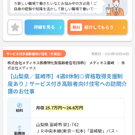
ろ新しい職場で働きたいなとお悩み中の方必見！ご
自身の経験や知識を活かして新しい職場で働いてみ
ませんか？こちらの求人にご興味がございましたら
面接のポイントもお伝えしますので是非ご応募お待
ちしております。
詳細を見る
無料
紹介してもらう
サービス付き高齢者向け住宅（サ高住）
更新日：2025年06月06日
株式会社メディホス医療特化型高齢者住宅(俗称) メディホス韮崎
株
式会社メディホス
【山梨県／韮崎市】4週8休制◎資格取得支援制
度あり♪サービス付き高齢者向け住宅への訪問介
護のお仕事
月収
25.7万円～26.6万円
給料
山梨県 韮崎市 栄1-742
ＪＲ中央本線(東京－松本)「韮崎駅」バス・
勤務地