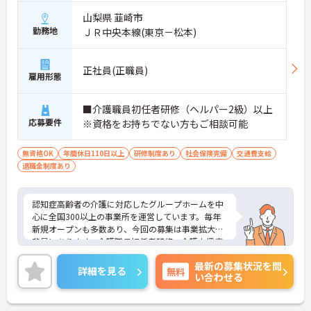
山梨県 韮崎市
勤務地
ＪＲ中央本線(東京－松本)
正社員(正職員)
雇用形態
■介護職員初任者研修（ヘルパー2級）以上
応募要件
※資格をお持ちでない方もご相談可能
無資格OK
年間休日110日以上
研修制度あり
社会保険完備
交通費支給
退職金制度あり
認知症高齢者の介護に対応したグループホームを中
心に全国300以上の事業所を運営しています。毎年
新規オープンも多数あり、今回の募集は事業拡大が
背景にあります。介護職員初任者研修、介護支援専
門員、タクティールケアなどの資格取得のサポート
最新の募集状況を問
あり！現場を最大限サポートするために、教育・研
詳細を見る
無料
い合わせる
修・採用を専門とする部署や、コンプライアンスを
推進する部署があり、グループ企業を含めた柔軟か
つ強固なバックアップがあります。ご興味ある方に