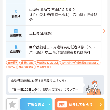
山梨県 韮崎市 穴山町５３９０
ＪＲ中央本線(東京－松本)「穴山駅」徒歩15
勤務地
分
正社員(正職員)
雇用形態
■介護福祉士・介護職員初任者研修（ヘル
応募要件
パー2級）以上 ※介護経験者あれば尚可
車通勤可
残業少なめ
年間休日110日以上
産休･育休･介護休暇取得実績あり
高収入
社会保険完備
交通費支給
山梨県韮崎市に位置する施設での求人です。
年間休日120日と多く、残業もほぼないのでプライ
ベートとの予定が立てやすいです。
また、賞与4ヶ月分実績と頑張りを評価していただ
詳細を見る
無料
紹介してもらう
けます。