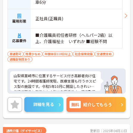
車6分
正社員(正職員)
雇用形態
■介護職員初任者研修（ヘルパー2級）以
応募要件
上、介護福祉士 いずれか ■経験不問
車通勤可
残業少なめ
年間休日110日以上
社会保険完備
交通費支給
退職金制度あり
山梨県韮崎市に位置するサービス付き高齢者向け住
宅です。24時間看護師常駐、医療支援も行うホスピ
ス型の施設です。令和5年10月に開設したきれいな
施設で職員も気持ちよく働ける環境です。資格取得
支援制度もあり、働きながらスキルアップも目指せ
ます。24時間看護師常駐のため、安心して介護業務
詳細を見る
無料
紹介してもらう
に専念できます。ご興味のある方には、面接対策ポ
イントなど、さらに詳細をお話ししますのでお気軽
にご相談ください！
通所介護（デイサービス）
更新日：2025年04月11日