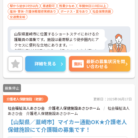
駅から徒歩10分以内
車通勤可
残業少なめ
年間休日110日以上
産休･育休･介護休暇取得実績あり
ボーナス・賞与あり
社会保険完備
交通費支給
山梨県韮崎市に位置するショートステイにおける介
護職員の募集です。施設は最寄駅より徒歩圏内とア
クセスに便利な立地にあります。
年間休日は120日もあり、プライベートを大切にし
ながらご勤務いただけます。介護業務経験がある方
最新の募集状況を問
はこれまでの経験を活かしながらご勤務いただけま
詳細を見る
無料
い合わせる
す。
ご興味のある方には、面接対策ポイントなど、さら
に詳細をお話しいたしますのでお気軽にご相談くだ
さい！
募集停止
介護老人保健施設（老健）
更新日：2025年06月17日
社会福祉法人あさひ会 介護老人保健施設あさひホーム
社会福祉法人
あさひ会 介護老人保健施設あさひホーム
【山梨県／韮崎市】マイカー通勤OK★介護老人
保健施設にて介護職の募集です！