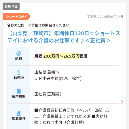
は、面接対策ポイントなど、さらに詳細をお話しい
募集停止
たしますのでお気軽にご相談ください。
ショートステイ
更新日：2026年06月02日
名称非公開 ※詳細はお問合せください
【山梨県／韮崎市】年間休日120日☆ショートス
テイにおける介護のお仕事です♪＜正社員＞
月収
20.0万円～26.5万円
程度
給料
山梨県 韮崎市
勤務地
ＪＲ中央本線(東京－松本)
正社員(正職員)
雇用形態
■介護職員初任者研修（ヘルパー2級）以
上、介護福祉士：いずれか必須 ■実務経
応募要件
験：あれば尚可（介護経験）