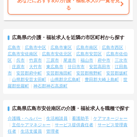
あなたにおすすめの介護・福祉求人の一覧を見
る
広島県の介護・福祉求人を近隣の市区町村から探す
広島市
広島市中区
広島市東区
広島市南区
広島市西区
広島市安佐南区
広島市安佐北区
広島市安芸区
広島市佐伯
区
呉市
竹原市
三原市
尾道市
福山市
府中市
三次市
庄原市
大竹市
東広島市
廿日市市
安芸高田市
江田島
市
安芸郡府中町
安芸郡海田町
安芸郡熊野町
安芸郡坂町
山県郡安芸太田町
山県郡北広島町
豊田郡大崎上島町
世
羅郡世羅町
神石郡神石高原町
広島県広島市安佐南区の介護・福祉求人を職種で探す
介護職・ヘルパー
生活相談員
看護助手
ケアマネージャー
主任ケアマネジャー
サービス提供責任者
サービス管理責
任者
生活支援員
管理者