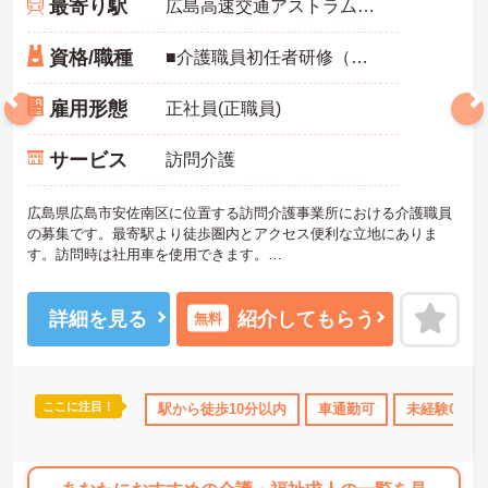
最寄り駅
広島高速交通アストラムライン「古市(広島)駅」徒歩6分
資格/職種
■介護職員初任者研修（ヘルパー2級）以上、介護福祉士 いずれか ■実務経験：不問 ■普通自動車運転免許（AT限定可）
雇用形態
正社員(正職員)
サービス
訪問介護
広島県広島市安佐南区に位置する訪問介護事業所における介護職員
の募集です。最寄駅より徒歩圏内とアクセス便利な立地にありま
す。訪問時は社用車を使用できます。
日勤のみの勤務なので、ワークライフバランスを保ちながらご勤務
いただけます。
詳細を見る
紹介してもらう
無料
ご興味のある方には、面接対策ポイントなど、さらに詳細をお話し
いたしますのでお気軽にご相談ください！
ここに注目！
資格OK
資格取得サポート
駅から徒歩10分以内
研修制度あり
車通勤可
産休･育休･介護休暇取
未経験OK