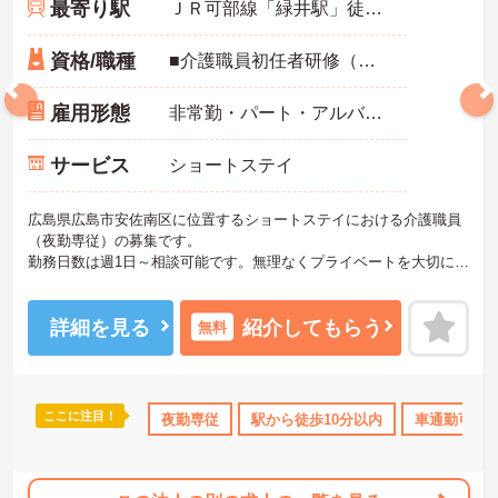
最寄り駅
ＪＲ可部線「緑井駅」徒歩9分
資格/職種
■介護職員初任者研修（ヘルパー2級）以上：必須 ■実務経験：必須（介護経験3年以上）
雇用形態
非常勤・パート・アルバイト
サービス
ショートステイ
広島県広島市安佐南区に位置するショートステイにおける介護職員
（夜勤専従）の募集です。
勤務日数は週1日～相談可能です。無理なくプライベートを大切にし
ながらご勤務いただけます。また、マイカー通勤が可能です。通勤
が苦になりません。
ご興味のある方には、面接対策ポイントなど、さらに詳細をご案内
詳細を見る
紹介してもらう
無料
しますのでお気軽にご相談ください！
ここに注目！
可
無資格OK
資格取得サポート
夜勤専従
駅から徒歩10分以内
研修制度あり
産休･育休･介
車通勤可