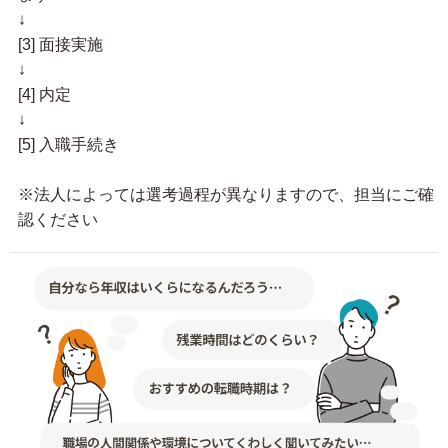
↓
[3] 面接実施
↓
[4] 内定
↓
[5] 入職手続き
※法人によっては選考過程が異なりますので、担当にご確
認ください