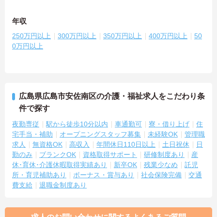
年収
250万円以上
300万円以上
350万円以上
400万円以上
50
0万円以上
広島県広島市安佐南区の介護・福祉求人をこだわり条
件で探す
夜勤専従
駅から徒歩10分以内
車通勤可
寮・借り上げ
住
宅手当・補助
オープニングスタッフ募集
未経験OK
管理職
求人
無資格OK
高収入
年間休日110日以上
土日祝休
日
勤のみ
ブランクOK
資格取得サポート
研修制度あり
産
休･育休･介護休暇取得実績あり
新卒OK
残業少なめ
託児
所・育児補助あり
ボーナス・賞与あり
社会保険完備
交通
費支給
退職金制度あり