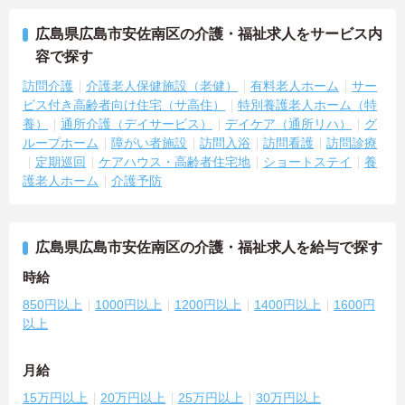
広島県広島市安佐南区の介護・福祉求人をサービス内
容で探す
訪問介護
介護老人保健施設（老健）
有料老人ホーム
サー
ビス付き高齢者向け住宅（サ高住）
特別養護老人ホーム（特
養）
通所介護（デイサービス）
デイケア（通所リハ）
グ
ループホーム
障がい者施設
訪問入浴
訪問看護
訪問診療
定期巡回
ケアハウス・高齢者住宅地
ショートステイ
養
護老人ホーム
介護予防
広島県広島市安佐南区の介護・福祉求人を給与で探す
時給
850円以上
1000円以上
1200円以上
1400円以上
1600円
以上
月給
15万円以上
20万円以上
25万円以上
30万円以上