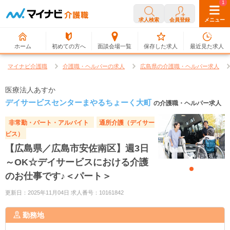
0
1
求人検索
会員登録
メニュー
ホーム
初めての方へ
面談会場一覧
保存した求人
最近見た求人
マイナビ介護職
介護職・ヘルパーの求人
広島県の介護職・ヘルパー求人
医療法人あすか
デイサービスセンターまやるちょーく大町
の介護職・ヘルパー求人
非常勤・パート・アルバイト
通所介護（デイサー
ビス）
【広島県／広島市安佐南区】週3日
～OK☆デイサービスにおける介護
のお仕事です♪＜パート＞
更新日：2025年11月04日 求人番号：10161842
勤務地