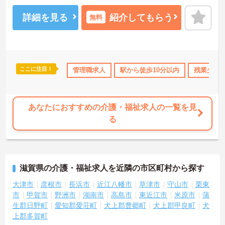
残業は月平均10時間程度です。ワークライフバランスを保ちながら
ご勤務いただけます☆
詳細を見る
紹介してもらう
無料
ご興味のある方には、面接対策ポイントなど、さらに詳細をお話し
いたしますのでお気軽にご相談ください！
ここに注目！
のみ
年間休日110日以上
管理職求人
ボーナス・賞与あり
駅から徒歩10分以内
社会保険完備
残業少な
あなたにおすすめの介護・福祉求人の一覧を見
る
滋賀県の介護・福祉求人を近隣の市区町村から探す
大津市
彦根市
長浜市
近江八幡市
草津市
守山市
栗東
市
甲賀市
野洲市
湖南市
高島市
東近江市
米原市
蒲
生郡日野町
愛知郡愛荘町
犬上郡豊郷町
犬上郡甲良町
犬
上郡多賀町