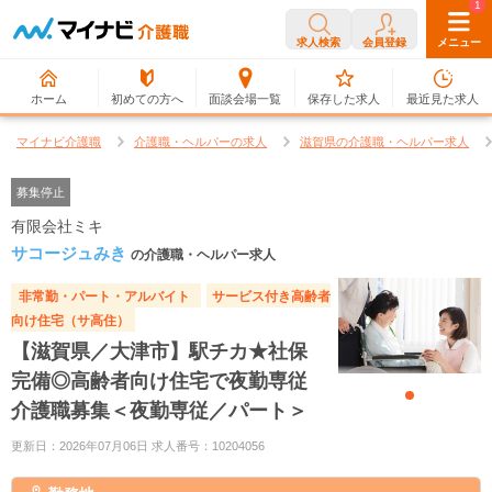
0
1
求人検索
会員登録
メニュー
ホーム
初めての方へ
面談会場一覧
保存した求人
最近見た求人
マイナビ介護職
介護職・ヘルパーの求人
滋賀県の介護職・ヘルパー求人
募集停止
有限会社ミキ
サコージュみき
の介護職・ヘルパー求人
非常勤・パート・アルバイト
サービス付き高齢者
向け住宅（サ高住）
【滋賀県／大津市】駅チカ★社保
完備◎高齢者向け住宅で夜勤専従
介護職募集＜夜勤専従／パート＞
更新日：2026年07月06日 求人番号：10204056