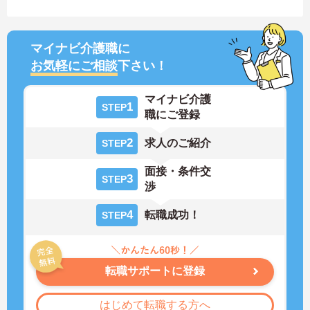
マイナビ介護職に
お気軽にご相談
下さい！
マイナビ介護
1
STEP
職にご登録
2
求人のご紹介
STEP
面接・条件交
3
STEP
渉
4
転職成功！
STEP
転職サポートに登録
はじめて転職する方へ