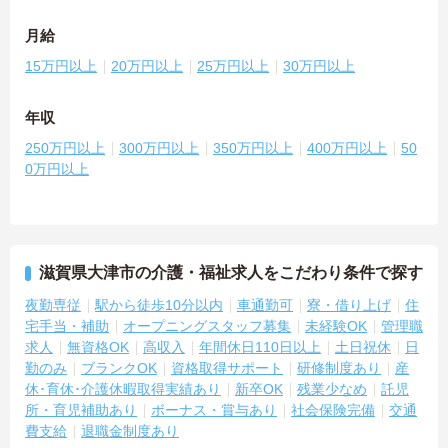
月給
15万円以上
20万円以上
25万円以上
30万円以上
年収
250万円以上
300万円以上
350万円以上
400万円以上
50
0万円以上
滋賀県大津市の介護・福祉求人をこだわり条件で探す
夜勤専従
駅から徒歩10分以内
車通勤可
寮・借り上げ
住
宅手当・補助
オープニングスタッフ募集
未経験OK
管理職
求人
無資格OK
高収入
年間休日110日以上
土日祝休
日
勤のみ
ブランクOK
資格取得サポート
研修制度あり
産
休･育休･介護休暇取得実績あり
新卒OK
残業少なめ
託児
所・育児補助あり
ボーナス・賞与あり
社会保険完備
交通
費支給
退職金制度あり