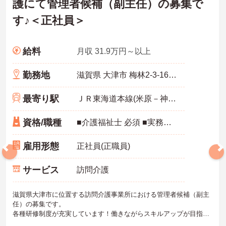
護にて管理者候補（副主任）の募集で
す♪＜正社員＞
給料
月収 31.9万円～以上
勤務地
滋賀県 大津市 梅林2-3-16 松風ビル1F
最寄り駅
ＪＲ東海道本線(米原－神戸)「大津駅」徒歩5分
資格/職種
■介護福祉士 必須 ■実務経験5年以上(ヘルパー、サ責経験) 必須
雇用形態
正社員(正職員)
サービス
訪問介護
滋賀県大津市に位置する訪問介護事業所における管理者候補（副主
任）の募集です。
各種研修制度が充実しています！働きながらスキルアップが目指せ
る環境です◎