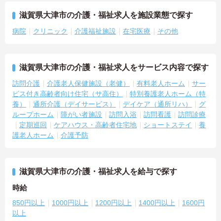
滋賀県大津市の介護・福祉求人を施設業態で探す
病院
クリニック
介護福祉施設
在宅医療
その他
滋賀県大津市の介護・福祉求人をサービス内容で探す
訪問介護
介護老人保健施設（老健）
有料老人ホーム
サー
ビス付き高齢者向け住宅（サ高住）
特別養護老人ホーム（特
養）
通所介護（デイサービス）
デイケア（通所リハ）
グ
ループホーム
障がい者施設
訪問入浴
訪問看護
訪問診療
定期巡回
ケアハウス・高齢者住宅地
ショートステイ
養
護老人ホーム
介護予防
滋賀県大津市の介護・福祉求人を給与で探す
時給
850円以上
1000円以上
1200円以上
1400円以上
1600円
以上