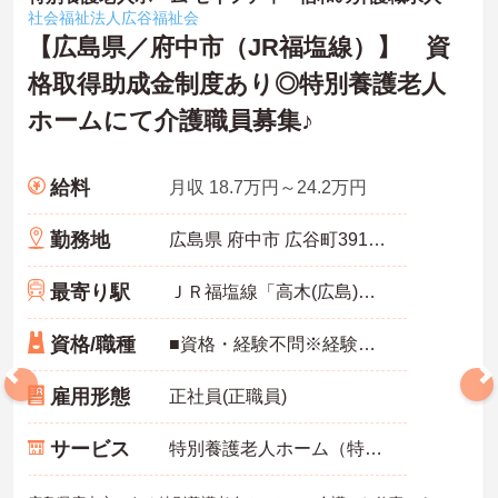
社会福祉法人広谷福祉会
【広島県／府中市（JR福塩線）】 資
格取得助成金制度あり◎特別養護老人
ホームにて介護職員募集♪
給料
月収 18.7万円～24.2万円
勤務地
広島県 府中市 広谷町391番地
最寄り駅
ＪＲ福塩線「高木(広島)駅」バス・車6分
資格/職種
■資格・経験不問※経験者・資格取得者は優遇
雇用形態
正社員(正職員)
サービス
特別養護老人ホーム（特養）