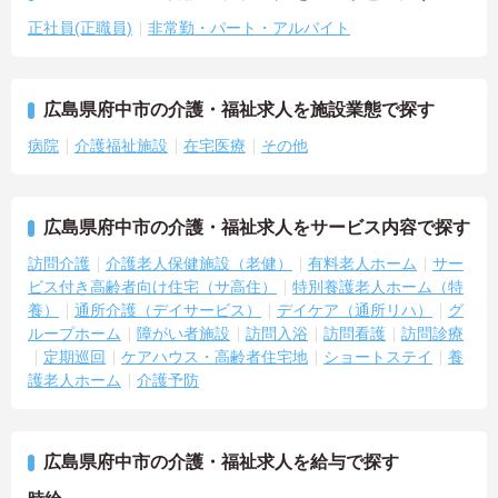
正社員(正職員)
非常勤・パート・アルバイト
広島県府中市の介護・福祉求人を施設業態で探す
病院
介護福祉施設
在宅医療
その他
広島県府中市の介護・福祉求人をサービス内容で探す
訪問介護
介護老人保健施設（老健）
有料老人ホーム
サー
ビス付き高齢者向け住宅（サ高住）
特別養護老人ホーム（特
養）
通所介護（デイサービス）
デイケア（通所リハ）
グ
ループホーム
障がい者施設
訪問入浴
訪問看護
訪問診療
定期巡回
ケアハウス・高齢者住宅地
ショートステイ
養
護老人ホーム
介護予防
広島県府中市の介護・福祉求人を給与で探す