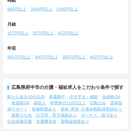
時給
850円以上
1000円以上
1200円以上
月給
15万円以上
20万円以上
25万円以上
年収
250万円以上
300万円以上
350万円以上
400万円以上
広島県府中市の介護・福祉求人をこだわり条件で探す
駅から徒歩10分以内
車通勤可
住宅手当・補助
未経験OK
無資格OK
高収入
年間休日110日以上
日勤のみ
資格取
得サポート
研修制度あり
産休･育休･介護休暇取得実績あり
残業少なめ
託児所・育児補助あり
ボーナス・賞与あり
社会保険完備
交通費支給
退職金制度あり