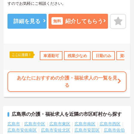
すのでお気軽にご相談ください。
詳細を見る
紹介してもらう
無料
ここに注目！
み
社会保険完備
交通費支給
車通勤可
残業少なめ
日勤のみ
資格取
あなたにおすすめの介護・福祉求人の一覧を見
る
広島県の介護・福祉求人を近隣の市区町村から探す
広島市
広島市中区
広島市東区
広島市南区
広島市西区
広島市安佐南区
広島市安佐北区
広島市安芸区
広島市佐伯