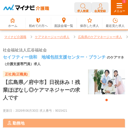
0
1
求人検索
会員登録
メニュー
ホーム
初めての方へ
面談会場一覧
保存した求人
最近見た求人
マイナビ介護職
ケアマネージャーの求人
広島県のケアマネージャー求人
社会福祉法人広谷福祉会
セイフティー信和 地域包括支援センター・ブランチ
のケアマネ
（介護支援専門員）求人
正社員(正職員)
【広島県／府中市】日祝休み！残
業ほぼなし◎ケアマネジャーの求
人です
更新日：2026年06月30日 求人番号：9015421
勤務地