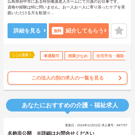
広島県府中市にある特別養護老人ホームにて介護のお仕事です。
資格や経験は特に問いません。お一人お一人に寄り添ったケアを実
践いただける方を歓迎☆
職員が働きながら資格を取得できるような制度も整っているので、
スキルアップや将来的なキャリアアップも目指していただけます。
ご興味がある方は是非一度マイナビまでお問い合わせください。さ
詳細を見る
紹介してもらう
無料
らに詳細などお伝えします！
ここに注目！
宅手当・補助
無資格OK
車通勤可
産休･育休･介護休暇取得実績あり
残業少なめ
住宅手当・補助
ボー
この法人の別の求人の一覧を見る
あなたにおすすめの介護・福祉求人
更新日：2024年12月22日 求人番号：697757
名称非公開 ※詳細はお問合せください