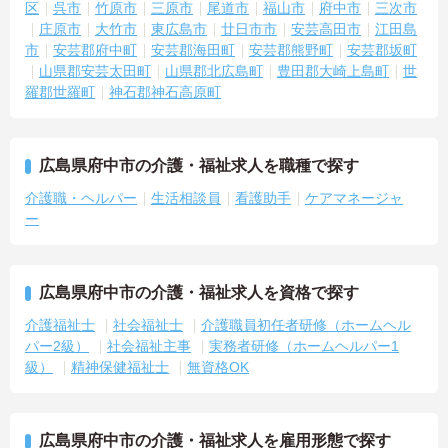
区
呉市
竹原市
三原市
尾道市
福山市
府中市
三次市
庄原市
大竹市
東広島市
廿日市市
安芸高田市
江田島
市
安芸郡府中町
安芸郡海田町
安芸郡熊野町
安芸郡坂町
山県郡安芸太田町
山県郡北広島町
豊田郡大崎上島町
世
羅郡世羅町
神石郡神石高原町
広島県府中市の介護・福祉求人を職種で探す
介護職・ヘルパー
生活相談員
看護助手
ケアマネージャ
ー
広島県府中市の介護・福祉求人を資格で探す
介護福祉士
社会福祉士
介護職員初任者研修（ホームヘル
パー2級）
社会福祉主事
実務者研修（ホームヘルパー1
級）
精神保健福祉士
無資格OK
広島県府中市の介護・福祉求人を雇用形態で探す