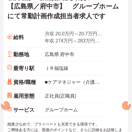
【広島県／府中市】 グループホーム
にて常勤計画作成担当者求人です
月収 20.0万円～20.7万円程度（資格手当込み）
給料
年収 274万円～283万円程度（賞与2.0ヶ月分の場合）
勤務地
広島県 府中市
最寄り駅
ＪＲ福塩線
資格/職種
■ケアマネジャー（介護支援専門員） ※資格取得見込の方も可 ※未経験者応相談
雇用形態
正社員(正職員)
サービス
グループホーム
残業少なめで、プライベートも充実できる環境です。
ご興味ある方には、面接のポイントなど、さらに詳細をお話致しま