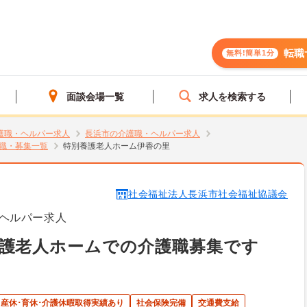
転職
無料!簡単1分
面談会場一覧
求人を検索する
護職・ヘルパー求人
長浜市の介護職・ヘルパー求人
職・募集一覧
特別養護老人ホーム伊香の里
社会福祉法人長浜市社会福祉協議会
ヘルパー求人
養護老人ホームでの介護職募集です
産休･育休･介護休暇取得実績あり
社会保険完備
交通費支給