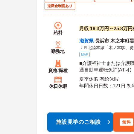
退職金制度あり
月収 19.3万円～25.8万
給料
滋賀県
長浜市 木之本町黒田
ＪＲ北陸本線「木ノ本駅」徒
勤務地
MAP
■介護福祉士または介護
通自動車運転免許(AT可)
資格/職種
夏季休暇 有給休暇
年間休
休日休暇
施設見学のご相談
無料