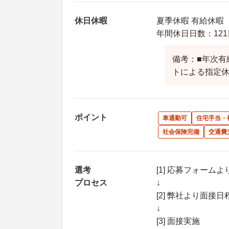
休日休暇
夏季休暇 有給休暇
年間休日日数：121
備考：■年次有
トによる指定
ポイント
車通勤可
住宅手当・
社会保険完備
交通費
選考
[1] 応募フォーム
プロセス
↓
[2] 弊社より面
↓
[3] 面接実施