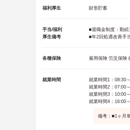
福利厚生
財形貯蓄
手当/福利
■退職金制度：勤続
厚生備考
■年2回処遇改善手
各種保険
雇用保険 労災保険
就業時間
就業時間1：08:30～1
就業時間2：07:00～1
就業時間3：10:00～1
就業時間4：16:00～0
備考：■1ヶ月