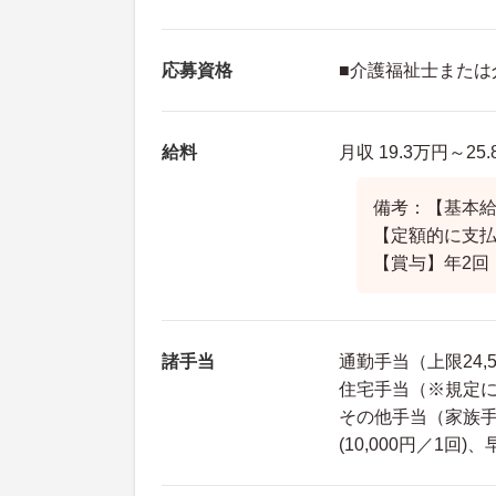
応募資格
■介護福祉士または
給料
月収 19.3万円～2
備考：【基本給】1
【定額的に支
【賞与】年2回
諸手当
通勤手当（上限24,
住宅手当（※規定
その他手当（家族手当
(10,000円／1回)