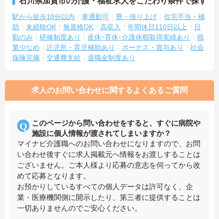
石川県加賀市の介護・福祉求人をこだわり条件で探す
駅から徒歩10分以内
車通勤可
寮・借り上げ
住宅手当・補
助
未経験OK
無資格OK
高収入
年間休日110日以上
日
勤のみ
研修制度あり
産休･育休･介護休暇取得実績あり
残
業少なめ
託児所・育児補助あり
ボーナス・賞与あり
社会
保険完備
交通費支給
退職金制度あり
求人のお問い合わせに関するよくあるご質問
このページから問い合わせをすると、すぐに病院や
施設に個人情報が渡されてしまいますか？
マイナビ介護職へのお問い合わせになりますので、お問
い合わせ後すぐに求人掲載元へ情報をお渡しすることは
ございません。ご本人様より応募の意志を伺ってから改
めて応募となります。
お預かりしているすべての個人データは許可なく、企
業・医療機関側に開示したり、第三者に提供することは
一切ありませんのでご安心ください。