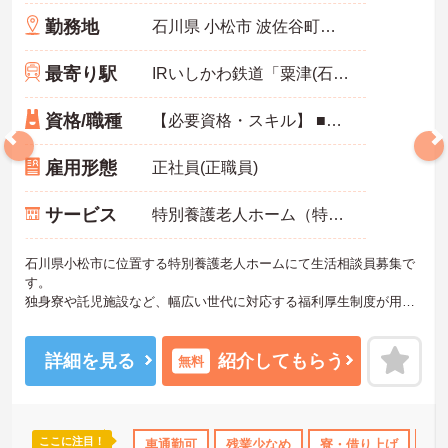
勤務地
石川県 小松市 波佐谷町東６４番地
最寄り駅
IRいしかわ鉄道「粟津(石川)駅」バス・車20分
資格/職種
【必要資格・スキル】 ■社会福祉士、社会福祉主事いずれか必須 ■普通自動車運転免許（AT限定可）あれば尚可
雇用形態
正社員(正職員)
サービス
特別養護老人ホーム（特養）
石川県小松市に位置する特別養護老人ホームにて生活相談員募集で
す。
独身寮や託児施設など、幅広い世代に対応する福利厚生制度が用意
されており、長く働きやすい環境です。
ご興味のある方には、面接対策ポイントなど、さらに詳細をお話い
たしますので、お気軽にご相談ください。
詳細を見る
紹介してもらう
無料
ここに注目！
資格OK
産休･育休･介護休暇取得実績あり
車通勤可
残業少なめ
社会保険完備
寮・借り上げ
交通費
託