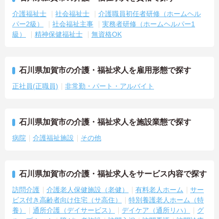
介護福祉士
社会福祉士
介護職員初任者研修（ホームヘル
パー2級）
社会福祉主事
実務者研修（ホームヘルパー1
級）
精神保健福祉士
無資格OK
石川県加賀市の介護・福祉求人を雇用形態で探す
正社員(正職員)
非常勤・パート・アルバイト
石川県加賀市の介護・福祉求人を施設業態で探す
病院
介護福祉施設
その他
石川県加賀市の介護・福祉求人をサービス内容で探す
訪問介護
介護老人保健施設（老健）
有料老人ホーム
サー
ビス付き高齢者向け住宅（サ高住）
特別養護老人ホーム（特
養）
通所介護（デイサービス）
デイケア（通所リハ）
グ