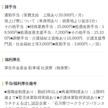
諸手当
通勤手当（実費支給 上限あり20,000円／月）
借上げ寮について（単身用あり：就業地より徒歩1分）
その他手当（■特殊業務手当：15,000円■処遇改善手当：1
9,500円■処遇改善支援手当：7,200円■その他手当：15,10
0円■調整手当：介護福祉士資格あり10,000円、介護支援専
門員・社会福祉士等3,000円■夜勤手当：3,800円～／回）
福利厚生
厚生年金基金 駐車場 社員寮（独身寮）
手当/福利厚生備考
■退職金制度あり：勤続3年以上■再雇用制度あり：上限65
歳まで■育児休業取得実績あり■介護休業取得実績あり■プ
ラチナえるぼし認定企業・「石川県ワークライフバランス