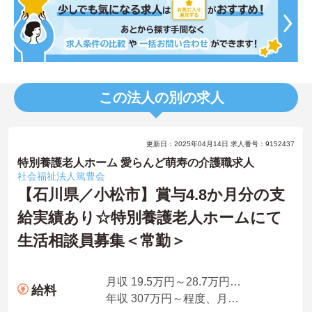
この法人の別の求人
更新日：2025年04月14日 求人番号：9152437
特別養護老人ホーム 愛らんど萌寿の介護職求人
社会福祉法人篤豊会
【石川県／小松市】賞与4.8か月分の支
給実績あり☆特別養護老人ホームにて
生活相談員募集＜常勤＞
月収 19.5万円～28.7万円程度、基本給＋諸手当
給料
年収 307万円～程度、月収×12ヶ月＋賞与4.8か月想定