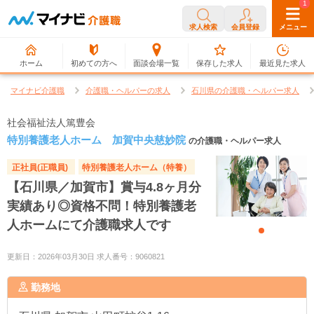
0
1
求人検索
会員登録
メニュー
ホーム
初めての方へ
面談会場一覧
保存した求人
最近見た求人
マイナビ介護職
介護職・ヘルパーの求人
石川県の介護職・ヘルパー求人
社会福祉法人篤豊会
特別養護老人ホーム 加賀中央慈妙院
の介護職・ヘルパー求人
正社員(正職員)
特別養護老人ホーム（特養）
【石川県／加賀市】賞与4.8ヶ月分
実績あり◎資格不問！特別養護老
人ホームにて介護職求人です
更新日：2026年03月30日 求人番号：9060821
勤務地