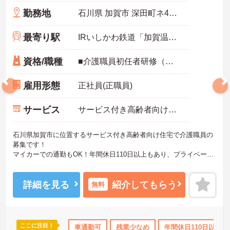
勤務地
石川県 加賀市 深田町ネ48-1
最寄り駅
IRいしかわ鉄道「加賀温泉駅」バス・車11分
資格/職種
■介護職員初任者研修（ヘルパー2級）以上必須 ■普通自動車免許必須（AT限定可）
雇用形態
正社員(正職員)
サービス
サービス付き高齢者向け住宅（サ高住）
石川県加賀市に位置するサービス付き高齢者向け住宅で介護職員の
募集です！
マイカーでの通勤もOK！年間休日110日以上もあり、プライベート
との両立を目指す方におすすめの環境です◎昇給や賞与制度があ
り、頑張りが評価されてしっかりと還元されます。さらに各種手当
も充実しているのは嬉しいポイントです◎しっかりとしたフォロー
詳細を見る
紹介してもらう
無料
体制で、経験に関わらず安心してスタートできます。
こちらの求人にご興味がございましたら面接のポイントもお伝えし
ますので是非ご応募お待ちしております。
ここに注目！
上
研修制度あり
産休･育休･介護休暇取得実績あり
車通勤可
残業少なめ
年間休日110日以上
ボーナス・賞