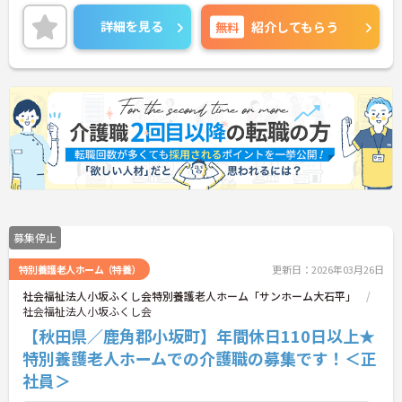
ある方には、面接対策ポイント等、さらに詳細をお
話ししますのでお気軽にご相談ください！
詳細を見る
無料
紹介してもらう
募集停止
特別養護老人ホーム（特養）
更新日：2026年03月26日
社会福祉法人小坂ふくし会特別養護老人ホーム「サンホーム大石平」
社会福祉法人小坂ふくし会
【秋田県／鹿角郡小坂町】年間休日110日以上★
特別養護老人ホームでの介護職の募集です！＜正
社員＞