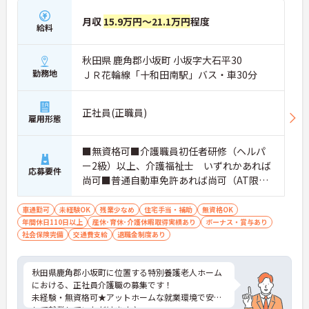
月収
15.9万円～21.1万円
程度
給料
秋田県 鹿角郡小坂町 小坂字大石平30
勤務地
ＪＲ花輪線「十和田南駅」バス・車30分
正社員(正職員)
雇用形態
■無資格可■介護職員初任者研修（ヘルパ
ー2級）以上、介護福祉士 いずれかあれば
応募要件
尚可■普通自動車免許あれば尚可（AT限定
可）■経験不問
車通勤可
未経験OK
残業少なめ
住宅手当・補助
無資格OK
年間休日110日以上
産休･育休･介護休暇取得実績あり
ボーナス・賞与あり
社会保険完備
交通費支給
退職金制度あり
秋田県鹿角郡小坂町に位置する特別養護老人ホーム
における、正社員介護職の募集です！
未経験・無資格可★アットホームな就業環境で安心