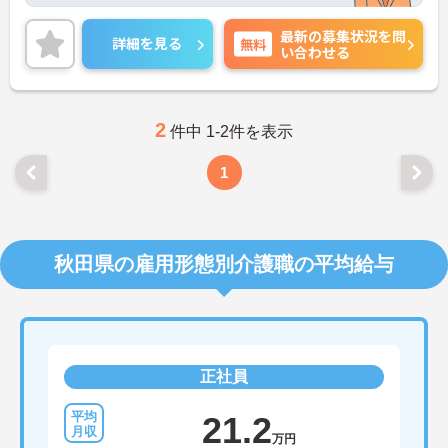
して就業していただけます♪
ご興味ある方には、面接対策ポイントなど、さらに
最新の募集状況を問
詳細をお話しいたしますのでお気軽にご相談くださ
詳細を見る
無料
い合わせる
い。
2
件中 1-2件を表示
1
秋田県の雇用形態別介護職の平均給与
正社員
21.2
万円