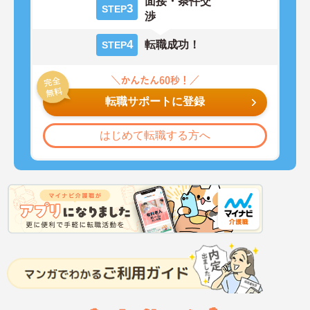
面接・条件交
3
STEP
渉
4
転職成功！
STEP
転職サポートに登録
はじめて転職する方へ