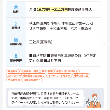
月収
16.7万円～21.1万円
程度※諸手当込
給料
秋田県 鹿角郡小坂町 小坂鉱山字栗平25-2
勤務地
ＪＲ花輪線「十和田南駅」バス・車15分
正社員(正職員)
雇用形態
■資格不問 ■普通自動車運転免許（AT限定
応募要件
可）必須 ■経験不問
車通勤可
住宅手当・補助
無資格OK
年間休日110日以上
産休･育休･介護休暇取得実績あり
ボーナス・賞与あり
社会保険完備
交通費支給
退職金制度あり
秋田県鹿角郡小坂町に位置する特別養護老人ホーム
での介護職員求人です。年間休日は155日あり、プ
ライベートを大切にしながらご勤務いただけます。
マイカー通勤が可能！通勤にも便利です。ご興味の