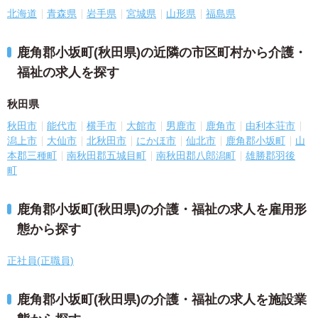
北海道
青森県
岩手県
宮城県
山形県
福島県
鹿角郡小坂町(秋田県)の近隣の市区町村から介護・
福祉の求人を探す
秋田県
秋田市
能代市
横手市
大館市
男鹿市
鹿角市
由利本荘市
潟上市
大仙市
北秋田市
にかほ市
仙北市
鹿角郡小坂町
山
本郡三種町
南秋田郡五城目町
南秋田郡八郎潟町
雄勝郡羽後
町
鹿角郡小坂町(秋田県)の介護・福祉の求人を雇用形
態から探す
正社員(正職員)
鹿角郡小坂町(秋田県)の介護・福祉の求人を施設業