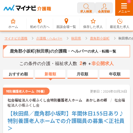
0
0
求人検索
会員登録
メニュー
ホーム
初めての方へ
面談会場一覧
保存した求人
最近見た求人
マイナビ介護職
介護職・ヘルパー
秋田県
鹿角郡小坂町
秋田県の
鹿角郡小坂町(秋田県)の介護職・ヘルパー
の求人・転職一覧
2
この条件の介護・福祉求人数
非公開求人
件 ＋
おすすめ順
新着順
月収順
年収順
特別養護老人ホーム（特養）
更新日：2026年03月26日
社会福祉法人小坂ふくし会特別養護老人ホーム あかしあの郷
社会福
祉法人小坂ふくし会
【秋田県／鹿角郡小坂町】年間休日155日あり♪
特別養護老人ホームでの介護職員の募集＜正社員
＞