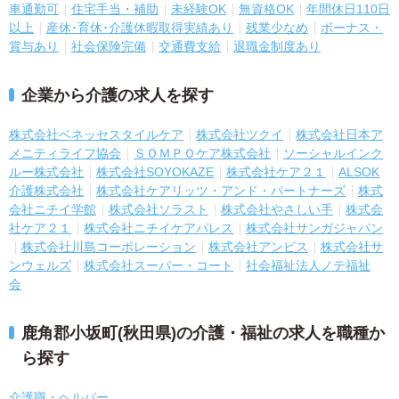
車通勤可
住宅手当・補助
未経験OK
無資格OK
年間休日110日
以上
産休･育休･介護休暇取得実績あり
残業少なめ
ボーナス・
賞与あり
社会保険完備
交通費支給
退職金制度あり
企業から介護の求人を探す
株式会社ベネッセスタイルケア
株式会社ツクイ
株式会社日本ア
メニティライフ協会
ＳＯＭＰＯケア株式会社
ソーシャルインク
ルー株式会社
株式会社SOYOKAZE
株式会社ケア２１
ALSOK
介護株式会社
株式会社ケアリッツ・アンド・パートナーズ
株式
会社ニチイ学館
株式会社ソラスト
株式会社やさしい手
株式会
社ケア２１
株式会社ニチイケアパレス
株式会社サンガジャパン
株式会社川島コーポレーション
株式会社アンビス
株式会社サ
ンウェルズ
株式会社スーパー・コート
社会福祉法人ノテ福祉
会
鹿角郡小坂町(秋田県)の介護・福祉の求人を職種か
ら探す
介護職・ヘルパー