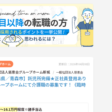
プホーム
更新日：2026年04月08日
団法人慈恵会グループホーム新城
一般社団法人慈恵会
森県／青森市】託児所完備★正社員登用あり
ループホームにて介護職の募集です！《臨時
》
円～16.1万円
程度※諸手当込