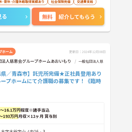
休･育休･介護休暇取得実績あり
社会保険完備
交通費支給
見る
無料
紹介してもらう
プホーム
更新日：2024年12月08日
団法人慈恵会グループホームあおいもり
一般社団法人慈
森県／青森市】託児所完備★正社員登用あり
ループホームにて介護職の募集です！《臨時
》
円～16.1万円
程度※諸手当込
～193万円
月収×12ヶ月 賞与別
 大字大谷字山ノ内16‐3