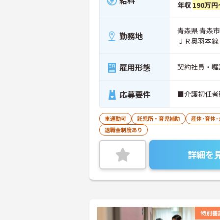
給料
年収
190万円
青森県 青森市
勤務地
ＪＲ奥羽本線
雇用形態
契約社員・嘱
応募要件
■介護初任者
車通勤可
託児所・育児補助
産休･育休
退職金制度あり
詳細を
特別養