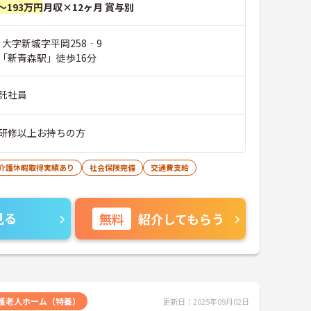
～193万円
月収×12ヶ月 賞与別
 大字新城字平岡258‐9
「新青森駅」徒歩16分
託社員
研修以上お持ちの方
･介護休暇取得実績あり
社会保険完備
交通費支給
見る
無料
紹介してもらう
護老人ホーム（特養）
更新日：2025年09月02日