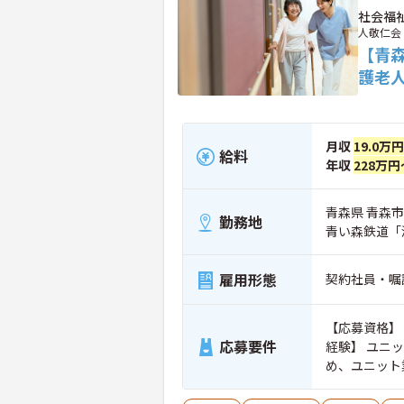
社会福
人敬仁会
【青
護老
月収
19.0万
給料
年収
228万円
青森県 青森市
勤務地
青い森鉄道「
雇用形態
契約社員・嘱
【応募資格】 
応募要件
経験】 ユニ
め、ユニット