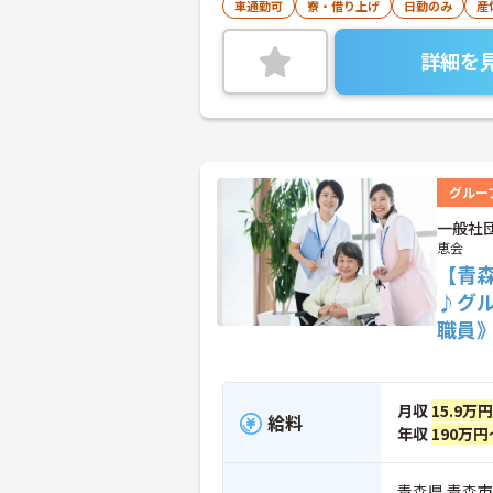
車通勤可
寮・借り上げ
日勤のみ
産
詳細を
グルー
一般社
恵会
【青
♪グ
職員
月収
15.9万
給料
年収
190万円
青森県 青森市