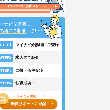
イナビ介護職に
気軽にご相談
下さい！
1
マイナビ介護職にご登録
STEP
2
求人のご紹介
STEP
3
面接・条件交渉
STEP
4
転職成功！
STEP
転職サポートに登録