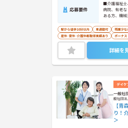
■介護福祉士
応募要件
病院、有老な
ある方、機械
駅から徒歩10分以内
車通勤可
残業少な
産休･育休･介護休暇取得実績あり
ボーナス
詳細を
デイケ
一般社
般社団法
【青
り！
＞