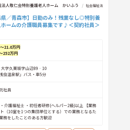
祉法人敬仁会特別養護老人ホーム かいふう
社会福祉法
森県／青森市】日勤のみ！残業なし◎特別養
人ホームの介護職員募集です♪＜契約社員＞
円～21.0万円
～252万円
 大字久栗坂字山辺89‐10
浅虫温泉駅」バス・車5分
託社員
・介護福祉士 ・初任者研修(ヘルパー2級)以上 【業務
ット（10室を1つの集団単位とする）での業務となるた
業務をしたことのある方歓迎