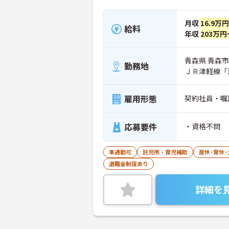
月収
16.9万
給料
年収
203万円
青森県 青森市
勤務地
ＪＲ津軽線「
雇用形態
契約社員・嘱
応募要件
・資格不問
車通勤可
託児所・育児補助
産休･育休
退職金制度あり
詳細を