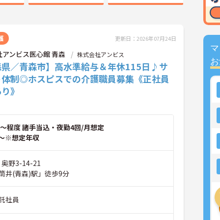
護
更新日：2026年07月24日
マ
社アンビス医心館 青森
株式会社アンビス
お
森県／青森市】高水準給与＆年休115日♪サ
ト体制◎ホスピスでの介護職員募集《正社員
あり》
～程度 諸手当込・夜勤4回/月想定
～※想定年収
奥野3-14-21
筒井(青森)駅」徒歩9分
託社員