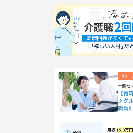
グルー
一般社
【青
♪グ
職員
月収
15.9万