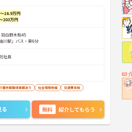
円～16.9万円
～203万円
 羽白野木和45
油川駅」バス・車6分
託社員
･介護休暇取得実績あり
社会保険完備
交通費支給
見る
無料
紹介してもらう