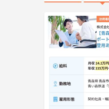
訪問看
株式会
【青
ポー
登用
月収
24.2万円
給料
年収
335万円
青森県 青森市 
勤務地
青い森鉄道「
雇用形態
契約社員・嘱