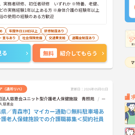
、実務者研修、初任者研修 いずれか ※特養、老健、
どの実務経験1年以上ある方 ※身体介護の経験年以上
浴の使用の経験のある方歓迎
め
年間休日110日以上
研修制度あり
・賞与あり
社会保険完備
交通費支給
退職金制度あり
見る
無料
紹介してもらう
ア（通所リハ）
更新日：2026年05月01日
団法人慈恵会ユニット型介護老人保健施設 青照苑
一
人慈恵会
森県／青森市】マイカー通勤◎無料駐車場あ
介護老人保健施設での介護職募集＜契約社員