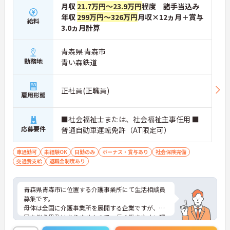
月収
21.7万円～23.9万円
程度 諸手当込み
年収
299万円～326万円
月収×12ヵ月＋賞与
給料
3.0ヵ月計算
青森県 青森市
勤務地
青い森鉄道
正社員(正職員)
雇用形態
■社会福祉士または、社会福祉主事任用 ■
応募要件
普通自動車運転免許（AT限定可）
車通勤可
未経験OK
日勤のみ
ボーナス・賞与あり
社会保険完備
交通費支給
退職金制度あり
青森県青森市に位置する介護事業所にて生活相談員
募集です。
母体は全国に介護事業所を展開する企業ですが、転
居を伴う異動はありませんので、長く働きやすい環
境です！