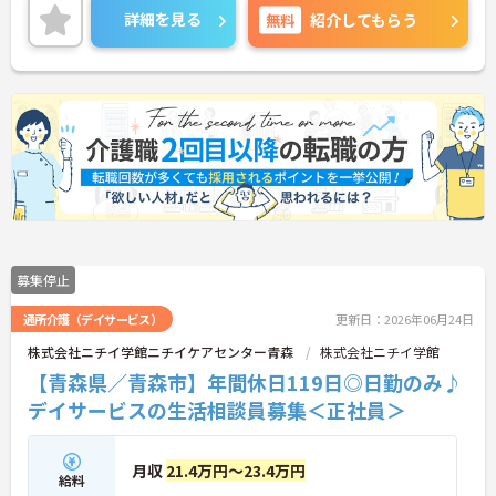
ご興味ある方には、面接対策ポイントなど、さらに
詳細を見る
無料
紹介してもらう
詳細をお話しいたしますのでお気軽にご相談くださ
い！
募集停止
通所介護（デイサービス）
更新日：2026年06月24日
株式会社ニチイ学館ニチイケアセンター青森
株式会社ニチイ学館
【青森県／青森市】年間休日119日◎日勤のみ♪
デイサービスの生活相談員募集＜正社員＞
月収
21.4万円～23.4万円
給料