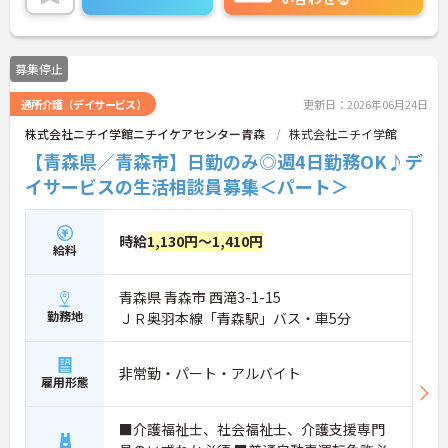
募集停止
通所介護（デイサービス）
更新日：2026年06月24日
株式会社ニチイ学館ニチイケアセンター青森
株式会社ニチイ学館
【青森県／青森市】日勤のみ◎週4日勤務OK♪デ
イサービスの生活相談員募集＜パート＞
時給
1,130円～1,410円
給料
青森県 青森市 西滝3-1-15
勤務地
ＪＲ奥羽本線「青森駅」バス・車5分
非常勤・パート・アルバイト
雇用形態
■介護福祉士、社会福祉士、介護支援専門