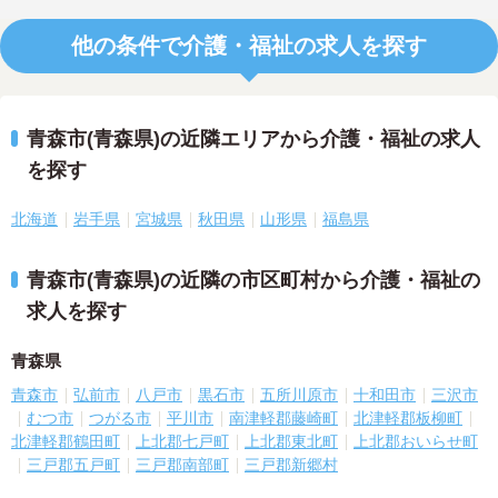
他の条件で介護・福祉の求人を探す
青森市(青森県)の近隣エリアから介護・福祉の求人
を探す
北海道
岩手県
宮城県
秋田県
山形県
福島県
青森市(青森県)の近隣の市区町村から介護・福祉の
求人を探す
青森県
青森市
弘前市
八戸市
黒石市
五所川原市
十和田市
三沢市
むつ市
つがる市
平川市
南津軽郡藤崎町
北津軽郡板柳町
北津軽郡鶴田町
上北郡七戸町
上北郡東北町
上北郡おいらせ町
三戸郡五戸町
三戸郡南部町
三戸郡新郷村