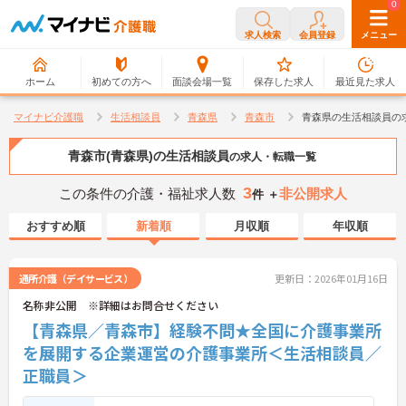
0
0
求人検索
会員登録
メニュー
ホーム
初めての方へ
面談会場一覧
保存した求人
最近見た求人
マイナビ介護職
生活相談員
青森県
青森市
青森県の生活相談員の
青森市(青森県)の生活相談員
の求人・転職一覧
3
この条件の介護・福祉求人数
非公開求人
件 ＋
おすすめ順
新着順
月収順
年収順
通所介護（デイサービス）
更新日：2026年01月16日
名称非公開 ※詳細はお問合せください
【青森県／青森市】経験不問★全国に介護事業所
を展開する企業運営の介護事業所＜生活相談員／
正職員＞