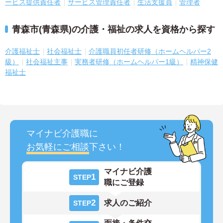
ービス提供責任者
サービス管理責任者
生活支援員
管理者
青森市(青森県)の介護・福祉の求人を資格から探す
介護福祉士
社会福祉士
介護職員初任者研修（ホームヘルパー2
級）
社会福祉主事
実務者研修（ホームヘルパー1級）
精神保健
福祉士
マイナビ介護職に
お気軽にご相談
下さい！
マイナビ介護
1
STEP
職にご登録
2
求人のご紹介
STEP