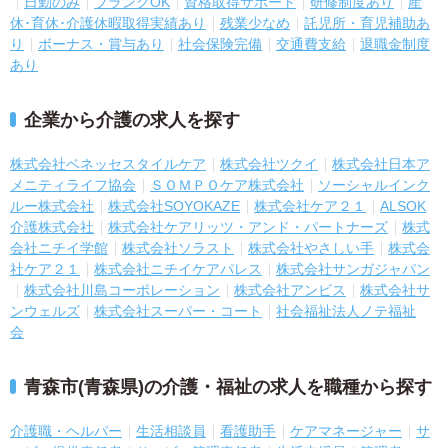
日勤のみ
ブランクOK
資格取得サポート
研修制度あり
産
休･育休･介護休暇取得実績あり
残業少なめ
託児所・育児補助あ
り
ボーナス・賞与あり
社会保険完備
交通費支給
退職金制度
あり
企業から介護の求人を探す
株式会社ベネッセスタイルケア
株式会社ツクイ
株式会社日本ア
メニティライフ協会
ＳＯＭＰＯケア株式会社
ソーシャルインク
ルー株式会社
株式会社SOYOKAZE
株式会社ケア２１
ALSOK
介護株式会社
株式会社ケアリッツ・アンド・パートナーズ
株式
会社ニチイ学館
株式会社ソラスト
株式会社やさしい手
株式会
社ケア２１
株式会社ニチイケアパレス
株式会社サンガジャパン
株式会社川島コーポレーション
株式会社アンビス
株式会社サ
ンウェルズ
株式会社スーパー・コート
社会福祉法人ノテ福祉
会
青森市(青森県)の介護・福祉の求人を職種から探す
介護職・ヘルパー
生活相談員
看護助手
ケアマネージャー
サ