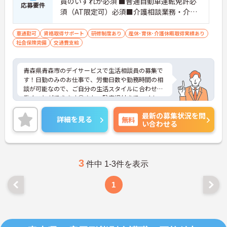
員のいずれか必須 ■普通自動車運転免許必
応募要件
須（AT限定可）必須■介護相談業務・介護
経験1年以上または相談員の相談員の業務経
験が半年以上必須 ■PCで文字入力程度の基
車通勤可
資格取得サポート
研修制度あり
産休･育休･介護休暇取得実績あり
社会保険完備
交通費支給
本操作できれば尚可
青森県青森市のデイサービスで生活相談員の募集で
す！日勤のみのお仕事で、労働日数や勤務時間の相
談が可能なので、ご自分の生活スタイルに合わせて
働くことができます◎また、駐車場付きでマイカー
通勤が可能なのも嬉しいポイント♪ご興味のある方
最新の募集状況を問
は、面接ポイントをお伝えしますので、お気軽にご
詳細を見る
無料
い合わせる
連絡ください。
3
件中 1-3件を表示
1