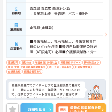
青森県 青森市 西滝3-1-15
勤務地
ＪＲ奥羽本線「青森駅」バス・車5分
正社員(正職員)
雇用形態
■介護福祉士、社会福祉士、介護支援専門
員のいずれか必須 ■普通自動車運転免許必
応募要件
須（AT限定可）必須■介護相談業務・介護
経験1年以上または相談員の相談員の業務経
験が半年以上必須 ■PCで文字入力程度の基
車通勤可
日勤のみ
年間休日110日以上
資格取得サポート
研修制度あり
産休･育休･介護休暇取得実績あり
本操作できれば尚可
ボーナス・賞与あり
社会保険完備
交通費支給
退職金制度あり
青森県青森市のデイサービスで生活相談員の募集で
す！日勤のみのお仕事で、年間休日が119日あるの
で、仕事とプライベートを両立しやすい職場です♪
また、無料駐車場付きでマイカー通勤が可能なのも
うれしいポイント◎ご興味のある方は、面接ポイン
最新の募集状況を問
トをお伝えしますので、お気軽にご連絡ください。
詳細を見る
無料
い合わせる