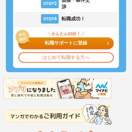
面接・条件交
3
STEP
渉
4
転職成功！
STEP
転職サポートに登録
はじめて転職する方へ