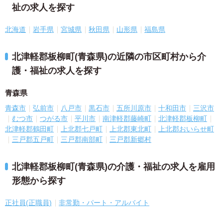
祉の求人を探す
北海道
岩手県
宮城県
秋田県
山形県
福島県
北津軽郡板柳町(青森県)の近隣の市区町村から介
護・福祉の求人を探す
青森県
青森市
弘前市
八戸市
黒石市
五所川原市
十和田市
三沢市
むつ市
つがる市
平川市
南津軽郡藤崎町
北津軽郡板柳町
北津軽郡鶴田町
上北郡七戸町
上北郡東北町
上北郡おいらせ町
三戸郡五戸町
三戸郡南部町
三戸郡新郷村
北津軽郡板柳町(青森県)の介護・福祉の求人を雇用
形態から探す
正社員(正職員)
非常勤・パート・アルバイト