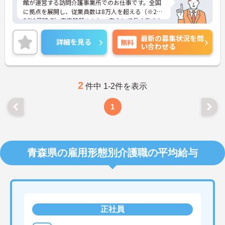
館が運営する訪問介護事業所でのお仕事です。全国
に拠点を展開し、従業員数は8万人を超える（※202
5年2月時点）安定基盤のもと、安心して長く働きた
い方に最適な環境です。子育て中のスタッフ、中高
最新の募集状況を問
年、シニア世代と幅広い世代が活躍されており、
詳細を見る
無料
い合わせる
様々なシフトバリエーションがあるため、ライフス
テージに合わせた無理のない勤務が叶います。ご興
味のある方には、面接対策ポイントなど、さらに詳
細をお話ししますのでお気軽にご相談ください！
2
件中 1-2件を表示
1
青森県の雇用形態別介護職の平均給与
正社員