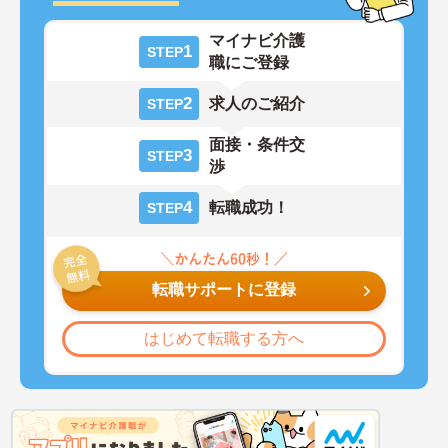
マイナビ介護
1
STEP
職にご登録
2
求人のご紹介
STEP
面接・条件交
3
STEP
渉
4
転職成功！
STEP
転職サポートに登録
はじめて転職する方へ