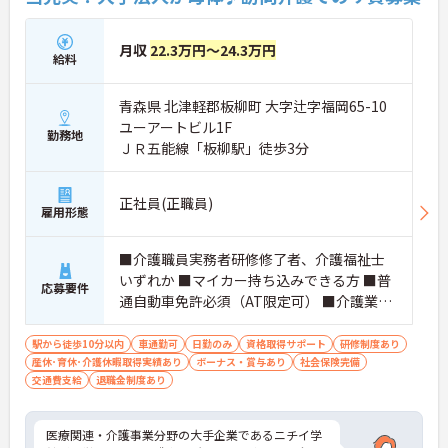
月収
22.3万円～24.3万円
給料
青森県 北津軽郡板柳町 大字辻字福岡65-10
ユーアートビル1F
勤務地
ＪＲ五能線「板柳駅」徒歩3分
正社員(正職員)
雇用形態
■介護職員実務者研修修了者、介護福祉士
いずれか ■マイカー持ち込みできる方 ■普
応募要件
通自動車免許必須（AT限定可） ■介護業務
経験必須
駅から徒歩10分以内
車通勤可
日勤のみ
資格取得サポート
研修制度あり
産休･育休･介護休暇取得実績あり
ボーナス・賞与あり
社会保険完備
交通費支給
退職金制度あり
医療関連・介護事業分野の大手企業であるニチイ学