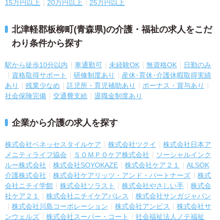
15万円以上
20万円以上
25万円以上
北津軽郡板柳町(青森県)の介護・福祉の求人をこだ
わり条件から探す
駅から徒歩10分以内
車通勤可
未経験OK
無資格OK
日勤のみ
資格取得サポート
研修制度あり
産休･育休･介護休暇取得実績
あり
残業少なめ
託児所・育児補助あり
ボーナス・賞与あり
社会保険完備
交通費支給
退職金制度あり
企業から介護の求人を探す
株式会社ベネッセスタイルケア
株式会社ツクイ
株式会社日本ア
メニティライフ協会
ＳＯＭＰＯケア株式会社
ソーシャルインク
ルー株式会社
株式会社SOYOKAZE
株式会社ケア２１
ALSOK
介護株式会社
株式会社ケアリッツ・アンド・パートナーズ
株式
会社ニチイ学館
株式会社ソラスト
株式会社やさしい手
株式会
社ケア２１
株式会社ニチイケアパレス
株式会社サンガジャパン
株式会社川島コーポレーション
株式会社アンビス
株式会社サ
ンウェルズ
株式会社スーパー・コート
社会福祉法人ノテ福祉