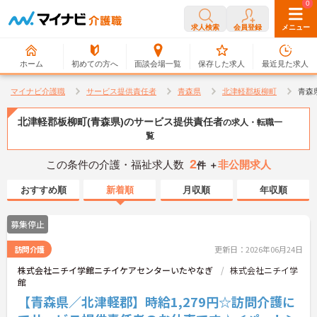
0
0
求人検索
会員登録
メニュー
ホーム
初めての方へ
面談会場一覧
保存した求人
最近見た求人
マイナビ介護職
サービス提供責任者
青森県
北津軽郡板柳町
青森
北津軽郡板柳町(青森県)のサービス提供責任者
の求人・転職一
覧
2
この条件の介護・福祉求人数
非公開求人
件 ＋
おすすめ順
新着順
月収順
年収順
募集停止
訪問介護
更新日：2026年06月24日
株式会社ニチイ学館ニチイケアセンターいたやなぎ
株式会社ニチイ学
館
【青森県／北津軽郡】時給1,279円☆訪問介護に