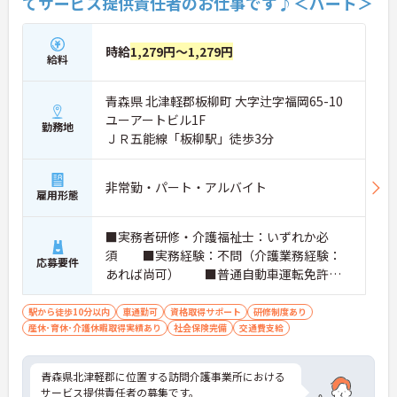
てサービス提供責任者のお仕事です♪＜パート＞
時給
1,279円～1,279円
給料
青森県 北津軽郡板柳町 大字辻字福岡65-10
ユーアートビル1F
勤務地
ＪＲ五能線「板柳駅」徒歩3分
非常勤・パート・アルバイト
雇用形態
■実務者研修・介護福祉士：いずれか必
須 ■実務経験：不問（介護業務経験：
応募要件
あれば尚可） ■普通自動車運転免許：
必須 ※自家用車の持ち込みができる方
※PCスキル：文字入力程度の基本操作
駅から徒歩10分以内
車通勤可
資格取得サポート
研修制度あり
産休･育休･介護休暇取得実績あり
社会保険完備
交通費支給
青森県北津軽郡に位置する訪問介護事業所における
サービス提供責任者の募集です。