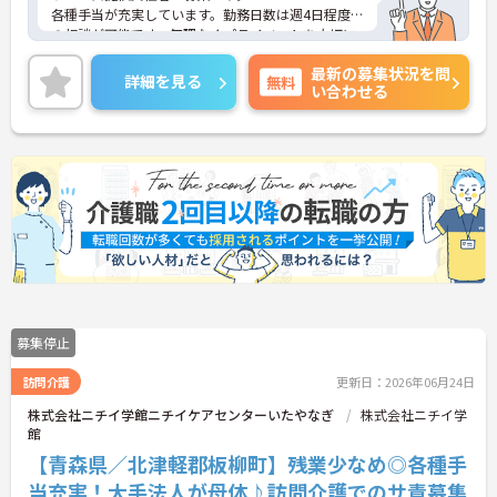
各種手当が充実しています。勤務日数は週4日程度で
の相談が可能です。無理なくプライベートを大切に
しながらご勤務いただけます。資格や経験を活かし
最新の募集状況を問
ながらご勤務いただける環境です。
詳細を見る
無料
い合わせる
ご興味のある方には、面接対策ポイントなど、さら
に詳細をご案内しますのでお気軽にご相談くださ
い！
募集停止
訪問介護
更新日：2026年06月24日
株式会社ニチイ学館ニチイケアセンターいたやなぎ
株式会社ニチイ学
館
【青森県／北津軽郡板柳町】残業少なめ◎各種手
当充実！大手法人が母体♪訪問介護でのサ責募集