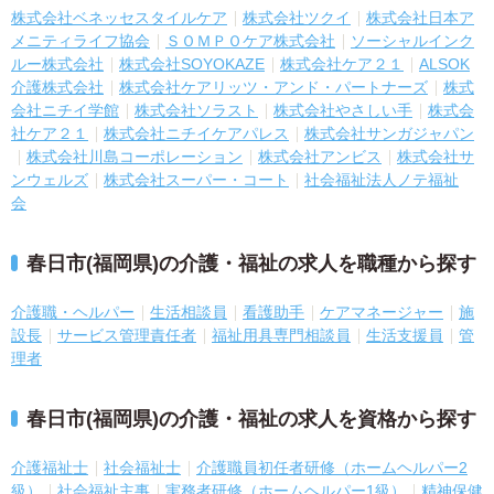
株式会社ベネッセスタイルケア
株式会社ツクイ
株式会社日本ア
メニティライフ協会
ＳＯＭＰＯケア株式会社
ソーシャルインク
ルー株式会社
株式会社SOYOKAZE
株式会社ケア２１
ALSOK
介護株式会社
株式会社ケアリッツ・アンド・パートナーズ
株式
会社ニチイ学館
株式会社ソラスト
株式会社やさしい手
株式会
社ケア２１
株式会社ニチイケアパレス
株式会社サンガジャパン
株式会社川島コーポレーション
株式会社アンビス
株式会社サ
ンウェルズ
株式会社スーパー・コート
社会福祉法人ノテ福祉
会
春日市(福岡県)の介護・福祉の求人を職種から探す
介護職・ヘルパー
生活相談員
看護助手
ケアマネージャー
施
設長
サービス管理責任者
福祉用具専門相談員
生活支援員
管
理者
春日市(福岡県)の介護・福祉の求人を資格から探す
介護福祉士
社会福祉士
介護職員初任者研修（ホームヘルパー2
級）
社会福祉主事
実務者研修（ホームヘルパー1級）
精神保健