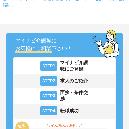
福祉士
マイナビ介護職に
お気軽にご相談
下さい！
マイナビ介護
1
STEP
職にご登録
2
求人のご紹介
STEP
面接・条件交
3
STEP
渉
4
転職成功！
STEP