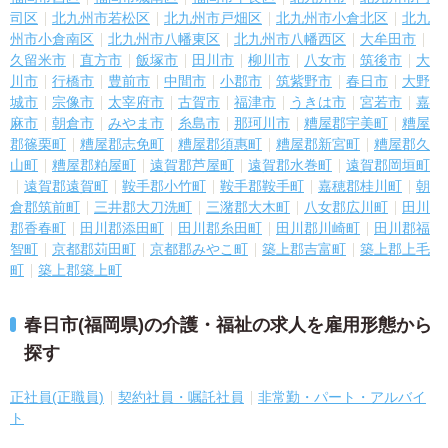
司区
北九州市若松区
北九州市戸畑区
北九州市小倉北区
北九
州市小倉南区
北九州市八幡東区
北九州市八幡西区
大牟田市
久留米市
直方市
飯塚市
田川市
柳川市
八女市
筑後市
大
川市
行橋市
豊前市
中間市
小郡市
筑紫野市
春日市
大野
城市
宗像市
太宰府市
古賀市
福津市
うきは市
宮若市
嘉
麻市
朝倉市
みやま市
糸島市
那珂川市
糟屋郡宇美町
糟屋
郡篠栗町
糟屋郡志免町
糟屋郡須惠町
糟屋郡新宮町
糟屋郡久
山町
糟屋郡粕屋町
遠賀郡芦屋町
遠賀郡水巻町
遠賀郡岡垣町
遠賀郡遠賀町
鞍手郡小竹町
鞍手郡鞍手町
嘉穂郡桂川町
朝
倉郡筑前町
三井郡大刀洗町
三潴郡大木町
八女郡広川町
田川
郡香春町
田川郡添田町
田川郡糸田町
田川郡川崎町
田川郡福
智町
京都郡苅田町
京都郡みやこ町
築上郡吉富町
築上郡上毛
町
築上郡築上町
春日市(福岡県)の介護・福祉の求人を雇用形態から
探す
正社員(正職員)
契約社員・嘱託社員
非常勤・パート・アルバイ
ト