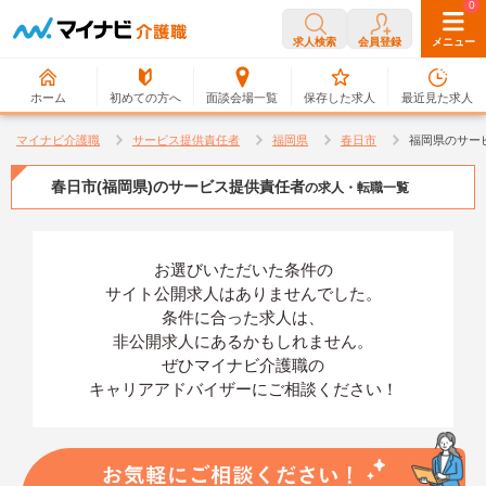
0
0
求人検索
会員登録
メニュー
ホーム
初めての方へ
面談会場一覧
保存した求人
最近見た求人
マイナビ介護職
サービス提供責任者
福岡県
春日市
福岡県のサー
春日市(福岡県)のサービス提供責任者
の求人・転職一覧
お選びいただいた条件の
サイト公開求人はありませんでした。
条件に合った求人は、
非公開求人にあるかもしれません。
ぜひマイナビ介護職の
キャリアアドバイザーにご相談ください！