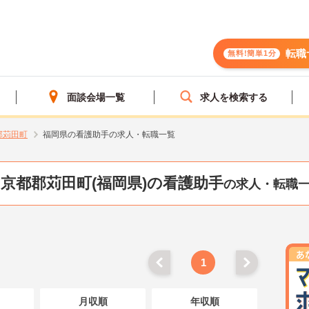
転職
無料!簡単1分
面談会場一覧
求人を検索する
郡苅田町
福岡県の看護助手の求人・転職一覧
京都郡苅田町(福岡県)の看護助手
の求人・転職
1
月収順
年収順