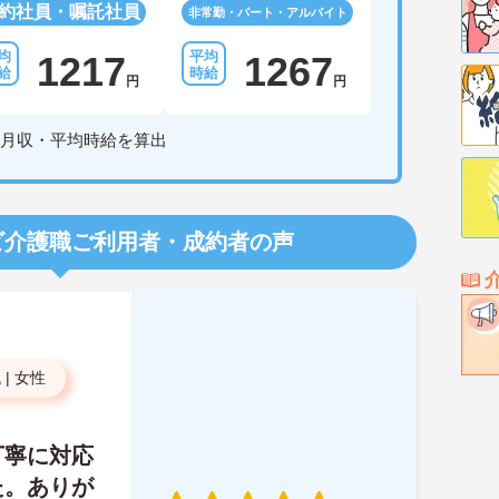
約社員・嘱託社員
非常勤・パート・アルバイト
1217
1267
円
円
月収・平均時給を算出
ビ介護職
ご利用者・成約者の声
代
|
女性
丁寧に対応
た。ありが