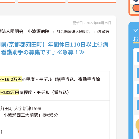
更新日：2022年08月29日
マ
療法人陽明会 小波瀬病院
社会医療法人陽明会 小波瀬病
お
県/京都郡苅田町】年間休日110日以上◎病
て看護助手の募集です♪≪急募！≫
円～16.2万円
※程度・モデル（諸手当込、夜勤手当除
～238万円
※程度・モデル（賞与込）
苅田町 大字新津1598
「小波瀬西工大前駅」徒歩5分
)