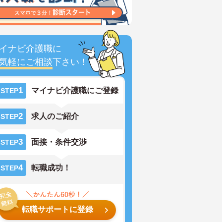
イナビ介護職に
気軽にご相談
下さい！
1
マイナビ介護職にご登録
STEP
2
求人のご紹介
STEP
3
面接・条件交渉
STEP
4
転職成功！
STEP
転職サポートに登録