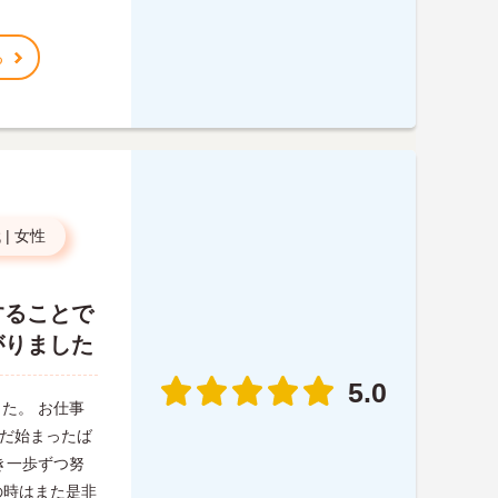
る
代
|
女性
することで
がりました
5.0
た。 お仕事
まだ始まったば
き一歩ずつ努
その時はまた是非