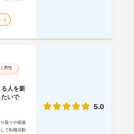
る
代
|
男性
きる人を新
したいで
5.0
やり取りや面接
心して転職活動