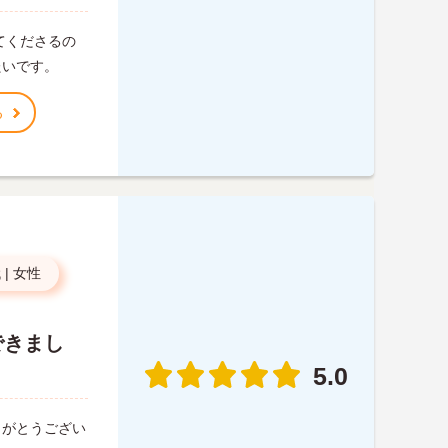
てくださるの
たいです。
る
代
|
女性
できまし
5.0
りがとうござい