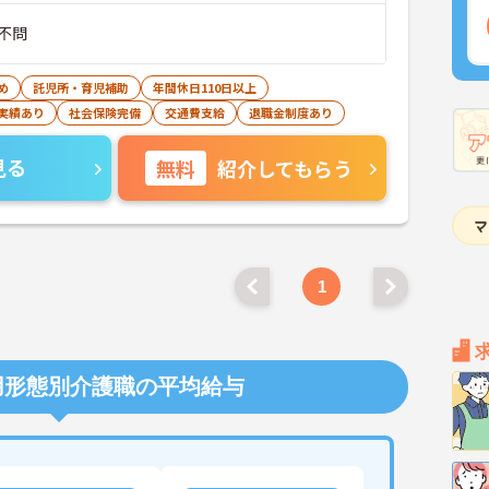
不問
め
託児所・育児補助
年間休日110日以上
実績あり
社会保険完備
交通費支給
退職金制度あり
見る
無料
紹介してもらう
1
用形態別介護職の平均給与