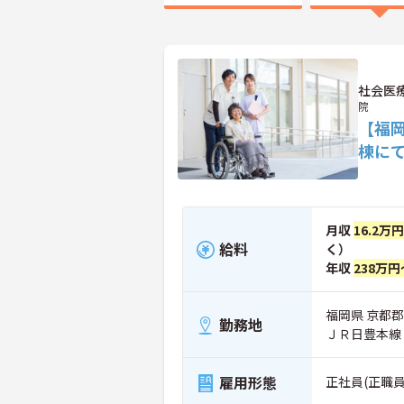
社会医
院
【福岡
棟に
月収
16.2万
給料
く）
年収
238万円
福岡県 京都郡
勤務地
ＪＲ日豊本線
雇用形態
正社員(正職員