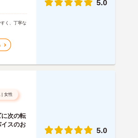
5.0
やすく、丁寧な
る
代
|
女性
ズに次の転
バイスのお
5.0