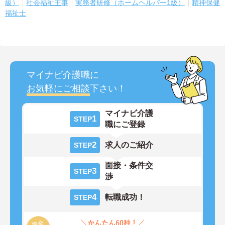
級）
社会福祉主事
実務者研修（ホームヘルパー1級）
精神保健
福祉士
マイナビ介護職に
お気軽にご相談
下さい！
マイナビ介護
1
STEP
職にご登録
2
求人のご紹介
STEP
面接・条件交
3
STEP
渉
4
転職成功！
STEP