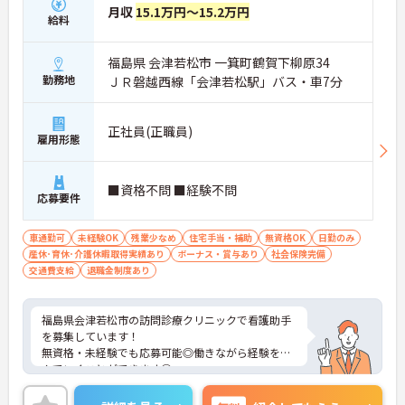
月収
15.1万円～15.2万円
給料
福島県 会津若松市 一箕町鶴賀下柳原34
勤務地
ＪＲ磐越西線「会津若松駅」バス・車7分
正社員(正職員)
雇用形態
■資格不問 ■経験不問
応募要件
車通勤可
未経験OK
残業少なめ
住宅手当・補助
無資格OK
日勤のみ
産休･育休･介護休暇取得実績あり
ボーナス・賞与あり
社会保険完備
交通費支給
退職金制度あり
福島県会津若松市の訪問診療クリニックで看護助手
を募集しています！
無資格・未経験でも応募可能◎働きながら経験を積
んでいくことができます◎
マイカー通勤もOKなので通勤もラクラクです♪
ご興味のある方は、面接のポイントをお伝えします