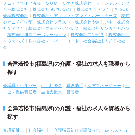
メニティライフ協会
ＳＯＭＰＯケア株式会社
ソーシャルインク
ルー株式会社
株式会社SOYOKAZE
株式会社ケア２１
ALSOK
介護株式会社
株式会社ケアリッツ・アンド・パートナーズ
株式
会社ニチイ学館
株式会社ソラスト
株式会社やさしい手
株式会
社ケア２１
株式会社ニチイケアパレス
株式会社サンガジャパン
株式会社川島コーポレーション
株式会社アンビス
株式会社サ
ンウェルズ
株式会社スーパー・コート
社会福祉法人ノテ福祉
会
会津若松市(福島県)の介護・福祉の求人を職種から
探す
介護職・ヘルパー
生活相談員
看護助手
ケアマネージャー
サ
ービス提供責任者
生活支援員
管理者
会津若松市(福島県)の介護・福祉の求人を資格から
探す
介護福祉士
社会福祉士
介護職員初任者研修（ホームヘルパー2