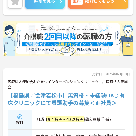
詳細を見る
無料
紹介してもらう
のでご連絡ください！
更新日：2025年07月28日
医療法人疾風会わかまつインターベンションクリニック
医療法人疾風
会
【福島県／会津若松市】無資格・未経験OK♪有
床クリニックにて看護助手の募集＜正社員＞
月収
15.1万円～15.2万円
程度※諸手当別
給料