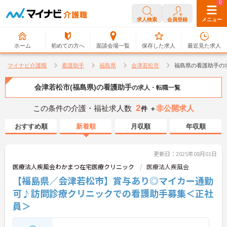
0
0
求人検索
会員登録
メニュー
ホーム
初めての方へ
面談会場一覧
保存した求人
最近見た求人
マイナビ介護職
看護助手
福島県
会津若松市
福島県の看護助手の
会津若松市(福島県)の看護助手
の求人・転職一覧
2
この条件の介護・福祉求人数
非公開求人
件 ＋
おすすめ順
新着順
月収順
年収順
更新日：2025年08月01日
医療法人疾風会わかまつ在宅医療クリニック
医療法人疾風会
【福島県／会津若松市】賞与あり◎マイカー通勤
可♪訪問診療クリニックでの看護助手募集＜正社
員＞