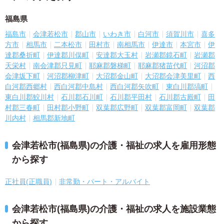
福島県
福島市
会津若松市
郡山市
いわき市
白河市
須賀川市
喜多
方市
相馬市
二本松市
田村市
南相馬市
伊達市
本宮市
伊
達郡桑折町
伊達郡川俣町
安達郡大玉村
岩瀬郡鏡石町
岩瀬郡
天栄村
南会津郡只見町
耶麻郡磐梯町
耶麻郡猪苗代町
河沼郡
会津坂下町
河沼郡柳津町
大沼郡金山町
大沼郡会津美里町
西
白河郡西郷村
西白河郡中島村
西白河郡矢吹町
東白川郡塙町
東白川郡鮫川村
石川郡石川町
石川郡平田村
石川郡古殿町
田
村郡三春町
田村郡小野町
双葉郡広野町
双葉郡富岡町
双葉郡
川内村
相馬郡新地町
会津若松市(福島県)の介護・福祉の求人を雇用形態
から探す
正社員(正職員)
非常勤・パート・アルバイト
会津若松市(福島県)の介護・福祉の求人を施設業態
から探す