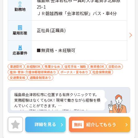
福島県 会津若松市 一箕町大字亀賀字北柳原
25-1
勤務地
ＪＲ磐越西線「会津若松駅」バス・車4分
正社員(正職員)
雇用形態
■無資格・未経験可
応募要件
車通勤可
未経験OK
残業少なめ
住宅手当・補助
無資格OK
日勤のみ
産休･育休･介護休暇取得実績あり
ボーナス・賞与あり
社会保険完備
交通費支給
退職金制度あり
福島県会津若松市に位置する有床クリニックです。
実務経験はなくてもOK！現場で働きながら経験を積
んでいくことができます。
マイカー通勤が可能なため、通勤に便利です。
ご興味をお持ちの方はお気軽にお問い合わせくださ
い。
詳細を見る
無料
紹介してもらう