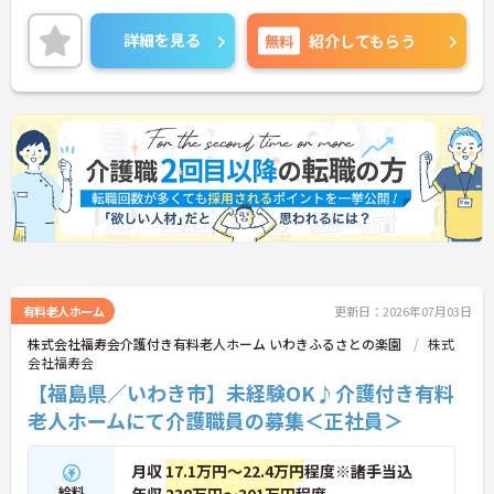
ので安心して長期での就業が可能！
ご興味ある方には、面接のポイントなど、さらに詳
詳細を見る
無料
紹介してもらう
細をお話致しますのでお気軽にご相談ください。
有料老人ホーム
更新日：2026年07月03日
株式会社福寿会介護付き有料老人ホーム いわきふるさとの楽園
株式
会社福寿会
【福島県／いわき市】未経験OK♪介護付き有料
老人ホームにて介護職員の募集＜正社員＞
月収
17.1万円～22.4万円
程度※諸手当込
給料
年収
238万円～301万円
程度