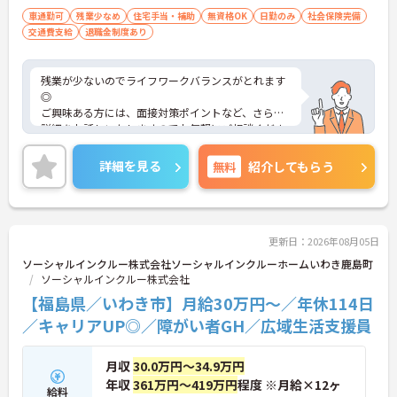
車通勤可
残業少なめ
住宅手当・補助
無資格OK
日勤のみ
社会保険完備
交通費支給
退職金制度あり
残業が少ないのでライフワークバランスがとれます
◎
ご興味ある方には、面接対策ポイントなど、さらに
詳細をお話しいたしますのでお気軽にご相談くださ
い！
詳細を見る
無料
紹介してもらう
更新日：2026年08月05日
ソーシャルインクルー株式会社ソーシャルインクルーホームいわき鹿島町
ソーシャルインクルー株式会社
【福島県／いわき市】月給30万円～／年休114日
／キャリアUP◎／障がい者GH／広域生活支援員
月収
30.0万円～34.9万円
年収
361万円～419万円
程度 ※月給×12ヶ
給料