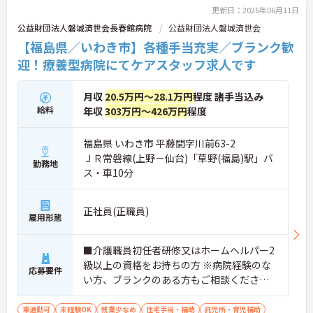
更新日：2026年06月11日
公益財団法人磐城済世会長春館病院
公益財団法人磐城済世会
【福島県／いわき市】各種手当充実／ブランク歓
迎！療養型病院にてケアスタッフ求人です
月収
20.5万円～28.1万円
程度 諸手当込み
給料
年収
303万円～426万円
程度
福島県 いわき市 平藤間字川前63-2
ＪＲ常磐線(上野－仙台)「草野(福島)駅」バ
勤務地
ス・車10分
正社員(正職員)
雇用形態
■介護職員初任者研修又はホームヘルパー2
級以上の資格をお持ちの方 ※病院経験のな
応募要件
い方、ブランクのある方もご相談くださ
い。
車通勤可
未経験OK
残業少なめ
住宅手当・補助
託児所・育児補助