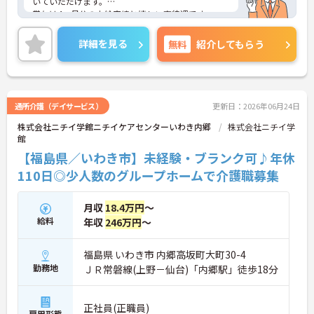
いていただけます。
賞与は4ヶ月分の支給実績と嬉しい高待遇です。
教育体制にも力を入れており、働きながらスキルア
ップも目指せます。
詳細を見る
無料
紹介してもらう
ご興味ある方には、面接対策ポイントなど、さらに
詳細をお話しいたしますのでお気軽にご相談くださ
い！
通所介護（デイサービス）
更新日：2026年06月24日
株式会社ニチイ学館ニチイケアセンターいわき内郷
株式会社ニチイ学
館
【福島県／いわき市】未経験・ブランク可♪年休
110日◎少人数のグループホームで介護職募集
月収
18.4万円
～
給料
年収
246万円
～
福島県 いわき市 内郷高坂町大町30-4
勤務地
ＪＲ常磐線(上野－仙台)「内郷駅」徒歩18分
正社員(正職員)
雇用形態