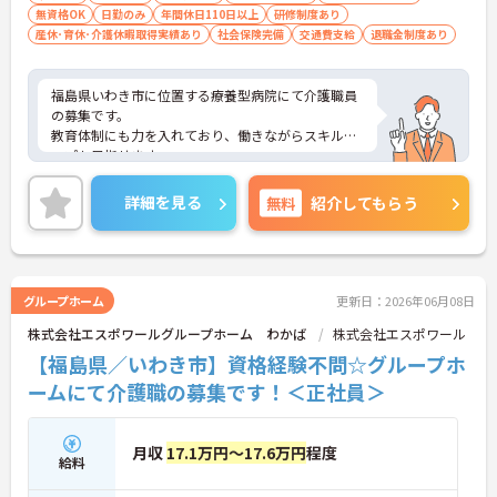
無資格OK
日勤のみ
年間休日110日以上
研修制度あり
産休･育休･介護休暇取得実績あり
社会保険完備
交通費支給
退職金制度あり
福島県いわき市に位置する療養型病院にて介護職員
の募集です。
教育体制にも力を入れており、働きながらスキルア
ップも目指せます。
ご興味ある方には、面接対策ポイントなど、さらに
詳細をお話しいたしますのでお気軽にご相談くださ
詳細を見る
無料
紹介してもらう
い！
グループホーム
更新日：2026年06月08日
株式会社エスポワールグループホーム わかば
株式会社エスポワール
【福島県／いわき市】資格経験不問☆グループホ
ームにて介護職の募集です！＜正社員＞
月収
17.1万円～17.6万円
程度
給料