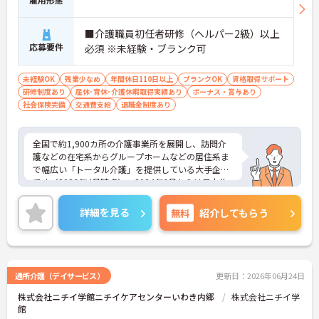
■介護職員初任者研修（ヘルパー2級）以上
応募要件
必須 ※未経験・ブランク可
未経験OK
残業少なめ
年間休日110日以上
ブランクOK
資格取得サポート
研修制度あり
産休･育休･介護休暇取得実績あり
ボーナス・賞与あり
社会保険完備
交通費支給
退職金制度あり
全国で約1,900カ所の介護事業所を展開し、訪問介
護などの在宅系からグループホームなどの居住系ま
で幅広い「トータル介護」を提供している大手企業
です（2026年4月時点）。2024年6月からは日本生
命グループの一員となり、さらに安定した経営基盤
のもとでお客様に安心をお届けしています。職員一
詳細を見る
無料
紹介してもらう
人ひとりの「働きやすさ」と「キャリア」を大切に
する社風が特徴です。福利厚生が非常に充実してお
り、10歳～18歳のお子様を持つ方への「子ども手
当」や、自社の企業主導型保育所を利用する際の
「保育利用手当」など、仕事と子育ての両立を強力
通所介護（デイサービス）
更新日：2026年06月24日
にバックアップしています。 また、資格取得を目指
株式会社ニチイ学館ニチイケアセンターいわき内郷
株式会社ニチイ学
せる支援制度（会社負担やキャッシュバック）が整
館
っており、スキルアップやキャリアアップ（サービ