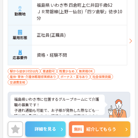
福島県 いわき市 四倉町上仁井田千歳62
ＪＲ常磐線(上野－仙台)「四ツ倉駅」徒歩10
勤務地
分
正社員(正職員)
雇用形態
資格・経験不問
応募要件
駅から徒歩10分以内
車通勤可
残業少なめ
無資格OK
産休･育休･介護休暇取得実績あり
ボーナス・賞与あり
社会保険完備
交通費支給
福島県いわき市に位置するグループホームにて介護
職の募集です！
子連れ通勤も可能で、お子様が発熱した際なども看
護休暇も取得しやすい環境なので、子育て中の方も
安心してご就業いただけます！
ご興味ある方には、面接対策ポイントなど、さらに
詳細を見る
無料
紹介してもらう
詳細をお話しいたしますのでお気軽にご相談くださ
い！