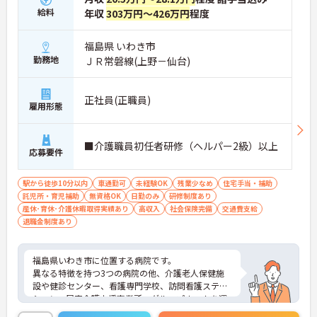
給料
年収
303万円～426万円
程度
福島県 いわき市
勤務地
ＪＲ常磐線(上野－仙台)
正社員(正職員)
雇用形態
■介護職員初任者研修（ヘルパー2級）以上
応募要件
駅から徒歩10分以内
車通勤可
未経験OK
残業少なめ
住宅手当・補助
託児所・育児補助
無資格OK
日勤のみ
研修制度あり
産休･育休･介護休暇取得実績あり
高収入
社会保険完備
交通費支給
退職金制度あり
福島県いわき市に位置する病院です。
異なる特徴を持つ3つの病院の他、介護老人保健施
設や健診センター、看護専門学校、訪問看護ステー
ション、居宅介護支援事業所、グループホームを運
営している法人です。