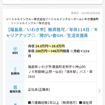
更新日：2026年06月08日
ソーシャルインクルー株式会社ソーシャルインクルーホームいわき鹿島町
ソーシャルインクルー株式会社
【福島県／いわき市】無資格可／年休114日／キ
ャリアアップ◎／障がい者GH／生活支援員
月収
24.0万円～28.8万円
年収
288万円～346万円
程度 ※月給×12ヶ
給料
月
福島県 いわき市 鹿島町走熊字小神山90
ＪＲ常磐線(上野－仙台)「湯本駅」バス・車
勤務地
16分
正社員(正職員)
雇用形態
■介護職経験1年以上（無資格可）■福祉資