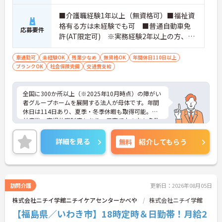
おり、清潔感にあふれた美しい環境です。ハード面
に加え、ソフト面でも「献立の事前決定・レシピ完
■介護職経験1年以上（無資格可）■福祉資
備」により現場の負担が大幅に軽減されています。
格有る方は未経験でも可 ■普通自動車免
応募要件
ご利用者様の安全性はもちろん、働くスタッフにと
許(AT限定可) ※実務経験2年以上の方、障
っても身体的負担が少なく、高いモチベーションを
がい者福祉に関する経験をお持ちの方大歓
保って業務に集中できます。
迎
車通勤可
未経験OK
残業少なめ
無資格OK
年間休日110日以上
ブランクOK
社会保険完備
交通費支給
全国に300か所以上（※2025年10月時点）の障がい
者グループホームを展開する法人が母体です。年間
休日は114日あり、夏季・冬季休暇も取得可能。産
前産後・育児休暇制度もあり、子育て中の方も多数
活躍中で、ワークライフバランスを大切にしながら
働ける環境が整っています。研修制度や外部勉強会
詳細を見る
無料
紹介してもらう
の受講支援もあり、スキルアップもしっかりサポー
ト。将来的には管理者やエリアマネージャーへのキ
ャリアアップも目指せます。20代から60代まで幅広
い年代のスタッフが活躍しており、和やかな雰囲気
の職場です。介護経験を活かしたい方、福祉の資格
訪問介護
更新日：2026年08月05日
をお持ちの方、安定した法人でキャリアを築きたい
株式会社ニチイ学館ニチイケアセンターかべや
株式会社ニチイ学館
方におすすめです。
【福島県／いわき市】18時定時＆日勤帯！月給2
★おすすめPOINT★