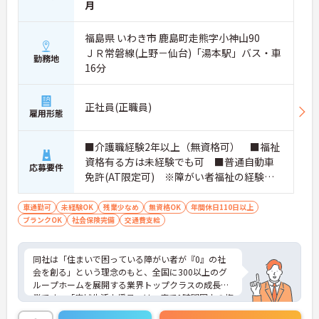
月
福島県 いわき市 鹿島町走熊字小神山90
ＪＲ常磐線(上野－仙台)「湯本駅」バス・車
勤務地
16分
正社員(正職員)
雇用形態
■介護職経験2年以上（無資格可） ■福祉
資格有る方は未経験でも可 ■普通自動車
応募要件
免許(AT限定可) ※障がい者福祉の経験は
不問です。※実務経験2年以上の方、障がい
者福祉に関する経験をお持ちの方大歓迎
車通勤可
未経験OK
残業少なめ
無資格OK
年間休日110日以上
ブランクOK
社会保険完備
交通費支給
同社は「住まいで困っている障がい者が『0』の社
会を創る」という理念のもと、全国に300以上のグ
ループホームを展開する業界トップクラスの成長企
業です。「広域生活支援員」は、車で1時間圏内の複
数施設を横断的に担当し、現場支援とパートスタッ