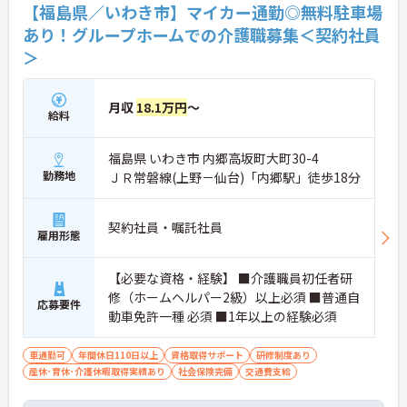
ス提供責任者、管理者など）に向けた段階的な研修
【福島県／いわき市】マイカー通勤◎無料駐車場
も豊富です。日々の頑張りは手当や賃金制度でしっ
あり！グループホームでの介護職募集＜契約社員
かりと評価されるため、高いモチベーションを保ち
＞
ながら長く安心して働ける環境です。
＜家庭的で温かい！少人数のグループホーム＞家庭
的な雰囲気の中で、お一人おひとりに寄り添ったケ
月収
18.1万円
～
給料
アができるのが魅力です。認知症の方を対象として
いますが、介護度はお客様によって様々。食事や入
浴、排泄などの日常生活を支援しながら、まるで家
福島県 いわき市 内郷高坂町大町30-4
族のように温かい時間を共有できます。「流れ作業
勤務地
ＪＲ常磐線(上野－仙台)「内郷駅」徒歩18分
ではなく、じっくりと人と向き合いたい」という方
にぴったりの環境です。
＜手厚い指導と資格支援＞入社後は2週間程度の研
契約社員・嘱託社員
修期間があり、先輩と一緒に業務を覚えながら、少
雇用形態
しずつ独り立ちを目指せます。また、入社後のキャ
リアアップ制度や、就業後の資格取得を積極的にサ
【必要な資格・経験】 ■介護職員初任者研
ポートする体制が整っています。
修（ホームヘルパー2級）以上必須 ■普通自
＜大手・日本生命グループだからこその安定感＞
応募要件
動車免許一種 必須 ■1年以上の経験必須
「全国約1,900カ所を展開し、日本生命グループに
加わった大手企業ならではのコンプライアンスと福
利厚生の充実度が安心の決め手です。基本給に加え
車通勤可
年間休日110日以上
資格取得サポート
研修制度あり
て最大2万円の勤続年数手当や、早朝・夜間・深夜
産休･育休･介護休暇取得実績あり
社会保険完備
交通費支給
手当等も支給されるので頑張りが収入に直結しま
す。退職金や退職慰労金制度も整っているため、年