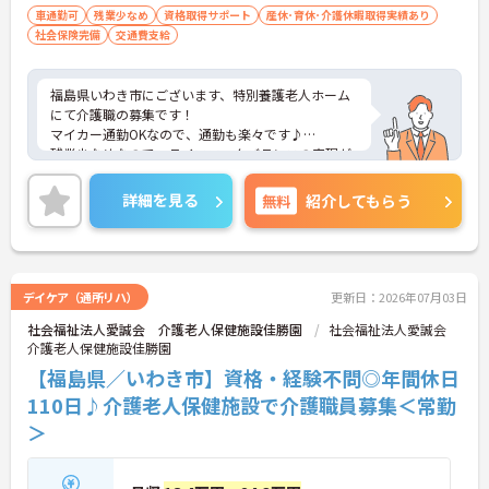
車通勤可
残業少なめ
資格取得サポート
産休･育休･介護休暇取得実績あり
社会保険完備
交通費支給
福島県いわき市にございます、特別養護老人ホーム
にて介護職の募集です！
マイカー通勤OKなので、通勤も楽々です♪
残業少なめなので、ライフワークバランスの実現が
可能です◎ご興味ある方には、面接対策ポイントな
ど、さらに詳細をお話しいたしますのでお気軽にご
詳細を見る
無料
紹介してもらう
相談ください！
デイケア（通所リハ）
更新日：2026年07月03日
社会福祉法人愛誠会 介護老人保健施設佳勝園
社会福祉法人愛誠会
介護老人保健施設佳勝園
【福島県／いわき市】資格・経験不問◎年間休日
110日♪介護老人保健施設で介護職員募集＜常勤
＞