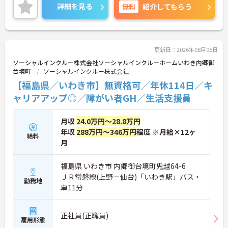
フのサポートを行うハイクラスなポジションです。
詳細を見る
無料
紹介してもらう
最新設備とバリアフリーが完備され、スタッフの身
体的負担が少なく、広域手当5万円が付与されるこ
とで高い給与水準を実現しています。年間休日114
日の確保や、献立・レシピの完全標準化による業務
効率化など、ワークライフバランスを保ちながら定
更新日：2026年08月05日
年70歳まで長期的に活躍できる制度が盤石に整って
ソーシャルインクルー株式会社ソーシャルインクルーホームいわき内郷御
います。複数施設を経験することで培われるマネジ
台境町
ソーシャルインクルー株式会社
メント視点は、将来的なエリアマネージャーへのキ
【福島県／いわき市】無資格可／年休114日／キ
ャリアアップにも直結しており、最新の環境で専門
性を発揮したいプロフェッショナルの方にお勧めで
ャリアアップ◎／障がい者GH／生活支援員
す。
月収
24.0万円～28.8万円
★おすすめPOINT★
・広域支援員として複数のホームを巡るため、各ホ
年収
288万円～346万円
程度 ※月給×12ヶ
給料
ームのパートスタッフの教育やサポートにも携わる
月
ことができ、現場の介助業務にとどまらず、施設運
営や人材育成の視点を養うことで、将来のエリアマ
福島県 いわき市 内郷御台境町鬼越64-6
ネージャー候補としてのステップアップに直結しま
ＪＲ常磐線(上野－仙台)「いわき駅」バス・
す。
勤務地
・定年70歳、再雇用75歳までという業界屈指の制度
車11分
があり、20代から60代まで幅広い年代が活躍してい
ます。年間休日も114日確保されているため、無理
なく長期的なキャリアを築いていただけます。
正社員(正職員)
雇用形態
・全施設がバリアフリー設計かつ最新設備を備えて