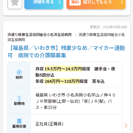
詳細を見る
無料
紹介してもらう
んでいくことができます。
ご興味をお持ちの方はお気軽にお問い合わせくださ
い。
更新日：2026年06月28日
浜通り医療生活協同組合小名浜生協病院
浜通り医療生活協同組合小名
浜生協病院
【福島県／いわき市】残業少なめ／マイカー通勤
可 病院での介護職募集
月収
19.5万円～24.5万円
程度 諸手当・夜
勤5回分込
給料
年収
264万円～328万円
程度 賞与込
福島県 いわき市 小名浜岡小名字山ノ神４０
ＪＲ常磐線(上野－仙台)「泉(ＪＲ)駅」バ
勤務地
ス・車15分
正社員(正職員)
雇用形態