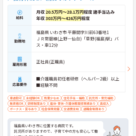
月収
20.5万円～28.1万円
程度 諸手当込み
給料
年収
303万円～426万円
程度
福島県 いわき市 平藤間字川前63番地1
ＪＲ常磐線(上野－仙台)「草野(福島)駅」バ
勤務地
ス・車12分
正社員(正職員)
雇用形態
■介護職員初任者研修（ヘルパー2級）以上
応募要件
■経験不問
車通勤可
未経験OK
残業少なめ
住宅手当・補助
託児所・育児補助
無資格OK
研修制度あり
産休･育休･介護休暇取得実績あり
高収入
ボーナス・賞与あり
社会保険完備
交通費支給
退職金制度あり
福島県いわき市に位置する病院です。
託児所がありますので、子育て中の方も安心して働