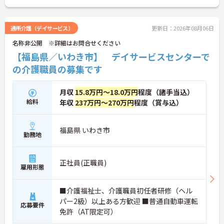
視し、他職種との連携もスムーズ。夜勤がなく、日
中のみの勤務で家庭やプライベートとの両立がしや
すい環境です。子育て中の方や、ライフスタイルに
通所介護（デイサービス）
更新日：2026年08月06日
合わせた働き方を希望する方に最適です。ご興味の
名称非公開 ※詳細はお問合せください
ある方には、面接対策ポイントなど、さらに詳細を
お話ししますのでお気軽にご相談ください！
【福島県／いわき市】 デイサービスセンターで
の介護職員の募集です
月収
15.8万円～18.0万円
程度（諸手当込）
給料
年収
237万円～270万円
程度（賞与込）
福島県 いわき市
勤務地
正社員(正職員)
雇用形態
■介護福祉士、介護職員初任者研修（ヘル
パー2級）以上ある方歓迎 ■普通自動車運転
応募要件
免許（AT限定可）