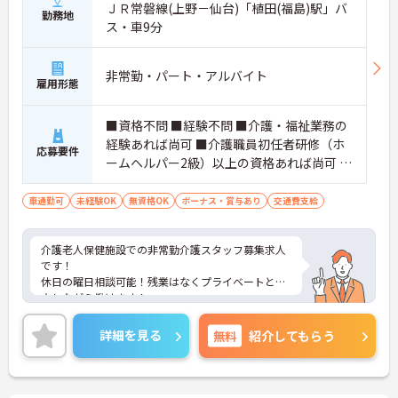
ＪＲ常磐線(上野－仙台)「植田(福島)駅」バ
勤務地
ス・車9分
非常勤・パート・アルバイト
雇用形態
■資格不問 ■経験不問 ■介護・福祉業務の
経験あれば尚可 ■介護職員初任者研修（ホ
応募要件
ームヘルパー2級）以上の資格あれば尚可 ■
普通自動車運転免許（AT限定可） ■必要な
PCスキル：入力程度
車通勤可
未経験OK
無資格OK
ボーナス・賞与あり
交通費支給
介護老人保健施設での非常勤介護スタッフ募集求人
です！
休日の曜日相談可能！残業はなくプライベートと両
立しながら働けます！
ご興味ある方には、面接のポイントなど、さらに詳
細をお話致しますのでお気軽にご相談ください。
詳細を見る
無料
紹介してもらう