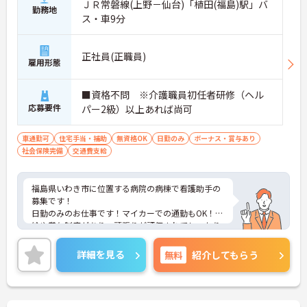
ＪＲ常磐線(上野－仙台)「植田(福島)駅」バ
勤務地
ス・車9分
正社員(正職員)
雇用形態
■資格不問 ※介護職員初任者研修（ヘル
応募要件
パー2級）以上あれば尚可
車通勤可
住宅手当・補助
無資格OK
日勤のみ
ボーナス・賞与あり
社会保険完備
交通費支給
福島県いわき市に位置する病院の病棟で看護助手の
募集です！
日勤のみのお仕事です！マイカーでの通勤もOK！昇
給や賞与制度があり、頑張りが評価されてしっかり
と還元されます。さらに住宅手当などの各種手当も
あるのは嬉しいポイントです◎フォロー体制もあ
詳細を見る
無料
紹介してもらう
り、経験に関わらず安心してスタートできます。
こちらの求人にご興味がございましたら面接のポイ
ントもお伝えしますので是非ご応募お待ちしており
ます。