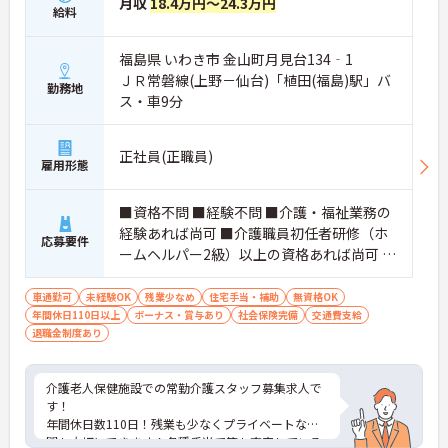
月収
18.4万円～24.3万円
給料
福島県 いわき市 金山町月見台134‐1
ＪＲ常磐線(上野－仙台)「植田(福島)駅」バ
勤務地
ス・車9分
正社員(正職員)
雇用形態
■資格不問 ■経験不問 ■介護・福祉業務の
経験あれば尚可 ■介護職員初任者研修（ホ
応募要件
ームヘルパー2級）以上の資格あれば尚可 ■
普通自動車運転免許（AT限定可） ■必要な
PCスキル：パソコン、タブレットの所定画
車通勤可
未経験OK
残業少なめ
住宅手当・補助
無資格OK
年間休日110日以上
面への文字入力程度
ボーナス・賞与あり
社会保険完備
交通費支給
退職金制度あり
介護老人保健施設での常勤介護スタッフ募集求人で
す！
年間休日数110日！残業も少なくプライベートな時
間も大切にできます！各種手当て等も充実している