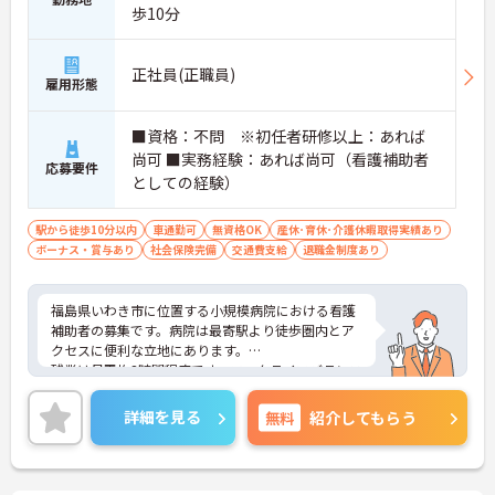
せる環境です】
歩10分
・所持資格に応じた手当や、早朝・夜間帯の勤務に
対する加算手当により、着実な収入増が期待できま
す。
正社員(正職員)
・最大20,000円の勤続年数加算手当や年2回の賞与
雇用形態
支給があるため、長く勤務するほど待遇に反映され
る仕組みがあります。
■資格：不問 ※初任者研修以上：あれば
尚可 ■実務経験：あれば尚可（看護補助者
【認定マークを取得した、柔軟で働きやすい体制が
応募要件
整っています】
としての経験）
・「くるみんマーク」を取得し、育児・介護休業の
実績や復職制度があるため、生活の変化にも対応で
駅から徒歩10分以内
車通勤可
無資格OK
産休･育休･介護休暇取得実績あり
きます。
ボーナス・賞与あり
社会保険完備
交通費支給
退職金制度あり
・残業が月平均10時間と少なく、日勤帯の勤務が中
心であるため、私生活との両立を図りながら働けま
す。
福島県いわき市に位置する小規模病院における看護
補助者の募集です。病院は最寄駅より徒歩圏内とア
クセスに便利な立地にあります。
残業は月平均3時間程度です。ワークライフバランス
を保ちながらご勤務いただけます。また、育児休業
や介護休業の取得実績があり、ライフステージが変
詳細を見る
無料
紹介してもらう
化しても働ける職場環境です。
ご興味のある方には、面接対策ポイントなど、さら
に詳細をご案内しますのでお気軽にご相談くださ
い！