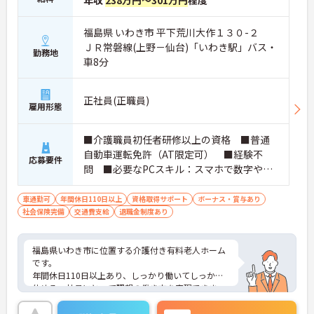
福島県 いわき市 平下荒川大作１３０-２
ＪＲ常磐線(上野－仙台)「いわき駅」バス・
勤務地
車8分
正社員(正職員)
雇用形態
■介護職員初任者研修以上の資格 ■普通
自動車運転免許（AT限定可） ■経験不
応募要件
問 ■必要なPCスキル：スマホで数字や文
字入力ができれば問題なし ■ブランク可
車通勤可
年間休日110日以上
資格取得サポート
ボーナス・賞与あり
社会保険完備
交通費支給
退職金制度あり
福島県いわき市に位置する介護付き有料老人ホーム
です。
年間休日110日以上あり、しっかり働いてしっかり
休める、社員にとって理想の働き方を実現できま
す。
実務経験はなくてもOK！現場で働きながら経験を積