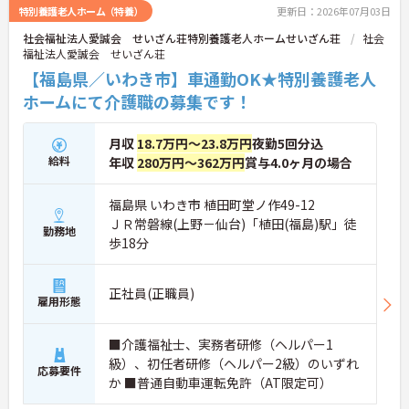
特別養護老人ホーム（特養）
更新日：2026年07月03日
社会福祉法人愛誠会 せいざん荘特別養護老人ホームせいざん荘
社会
福祉法人愛誠会 せいざん荘
【福島県／いわき市】車通勤OK★特別養護老人
ホームにて介護職の募集です！
月収
18.7万円～23.8万円
夜勤5回分込
給料
年収
280万円～362万円
賞与4.0ヶ月の場合
福島県 いわき市 植田町堂ノ作49-12
ＪＲ常磐線(上野－仙台)「植田(福島)駅」徒
勤務地
歩18分
正社員(正職員)
雇用形態
■介護福祉士、実務者研修（ヘルパー1
級）、初任者研修（ヘルパー2級）のいずれ
応募要件
か ■普通自動車運転免許（AT限定可）