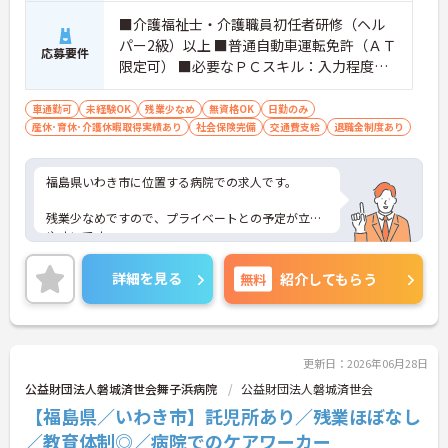
■介護福祉士・介護職員初任者研修（ヘル
パー2級）以上 ■普通自動車運転免許（ＡＴ
応募要件
限定可） ■必要なＰＣスキル：入力程度
（ワード、エクセル）※但し、ＰＣスキル
で不安のある方は、採用後必要に応じてお
車通勤可
未経験OK
残業少なめ
無資格OK
日勤のみ
産休･育休･介護休暇取得実績あり
教えします。 は、採用後必要に応じてお教
社会保険完備
交通費支給
退職金制度あり
えします。 ※介護職の経験や介護施設での
経験あれば尚可
福島県いわき市に位置する病院での求人です。
残業少なめですので、プライベートとの予定が立て
やすいです。
ご興味のある方は、お気軽にお問い合わせくださ
詳細を見る
無料
紹介してもらう
い。
更新日：2026年06月28日
公益財団法人磐城済世会舞子浜病院
公益財団法人磐城済世会
【福島県／いわき市】託児所あり／残業ほぼなし
／教育体制◎／病院でのケアワーカー