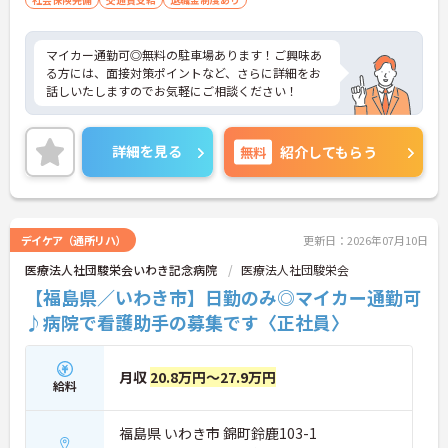
マイカー通勤可◎無料の駐車場あります！ご興味あ
る方には、面接対策ポイントなど、さらに詳細をお
話しいたしますのでお気軽にご相談ください！
詳細を見る
無料
紹介してもらう
デイケア（通所リハ）
更新日：2026年07月10日
医療法人社団駿栄会いわき記念病院
医療法人社団駿栄会
【福島県／いわき市】日勤のみ◎マイカー通勤可
♪病院で看護助手の募集です〈正社員〉
月収
20.8万円～27.9万円
給料
福島県 いわき市 錦町鈴鹿103-1