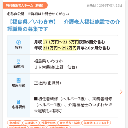
特別養護老人ホーム（特養）
更新日：2026年07月15日
名称非公開 ※詳細はお問合せください
【福島県／いわき市】 介護老人福祉施設での介
護職員の募集です
月収
17.1万円～21.5万円
夜勤5回分含む
給料
年収
231万円～292万円
賞与2.0ヶ月分含む
福島県 いわき市
勤務地
ＪＲ常磐線(上野－仙台)
正社員(正職員)
雇用形態
■初任者研修（ヘルパー2級）、実務者研修
（ヘルパー1級）、介護福祉士のいずれか※
応募要件
未経験も相談可
車通勤可
未経験OK
残業少なめ
住宅手当・補助
年間休日110日以上
社会保険完備
交通費支給
退職金制度あり