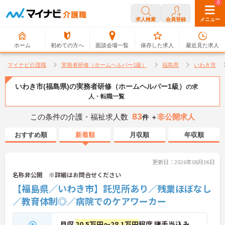
0
0
求人検索
会員登録
メニュー
ホーム
初めての方へ
面談会場一覧
保存した求人
最近見た求人
マイナビ介護職
実務者研修（ホームヘルパー1級）
福島県
いわき市
いわき市(福島県)の実務者研修（ホームヘルパー1級）
の求
人・転職一覧
83
この条件の介護・福祉求人数
非公開求人
件 ＋
おすすめ順
新着順
月収順
年収順
更新日：2026年08月06日
名称非公開 ※詳細はお問合せください
【福島県／いわき市】託児所あり／残業ほぼなし
／教育体制◎／病院でのケアワーカー
月収
20.5万円～28.1万円
程度 諸手当込み