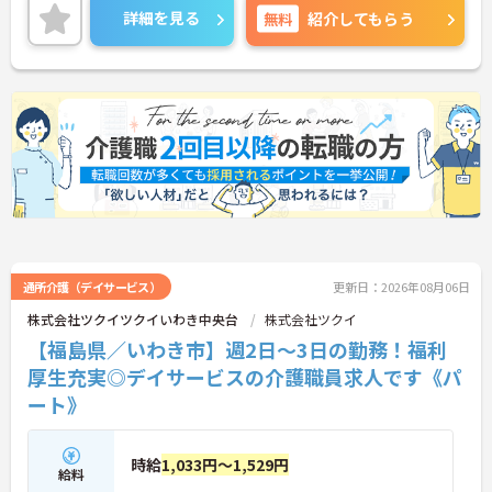
教育体制にも力を入れており、働きながらスキルア
詳細を見る
無料
紹介してもらう
ップも目指せます。
ご興味ある方には、面接対策ポイントなど、さらに
詳細をお話しいたしますのでお気軽にご相談くださ
い！
通所介護（デイサービス）
更新日：2026年08月06日
株式会社ツクイツクイいわき中央台
株式会社ツクイ
【福島県／いわき市】週2日～3日の勤務！福利
厚生充実◎デイサービスの介護職員求人です《パ
ート》
時給
1,033円～1,529円
給料