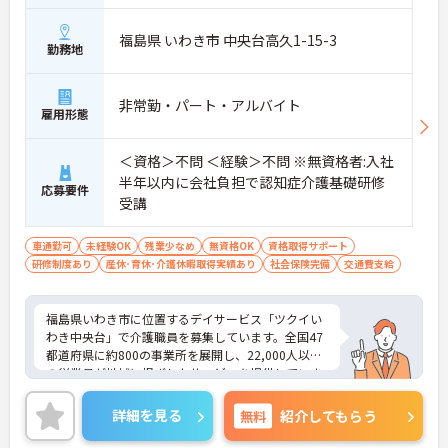
福島県 いわき市 中央台高久1-15-3
勤務地
非常勤・パート・アルバイト
雇用形態
＜資格＞不問 ＜経験＞不問 ※無資格者:入社
半年以内に会社負担で認知症介護基礎研修
応募要件
受講
車通勤可
未経験OK
残業少なめ
無資格OK
資格取得サポート
研修制度あり
産休･育休･介護休暇取得実績あり
社会保険完備
交通費支給
福島県いわき市に位置するデイサービス「ツクイい
わき中央台」で介護職員を募集しています。全国47
都道府県に約800の事業所を展開し、22,000人以上
の従業員が地域に根ざしたサービスを提供していま
す（2025年3月時点）。介護系の資格や経験が無い
方もチャレンジいただけます♪充実したサポート体
詳細を見る
無料
紹介してもらう
制と教育制度が整っており、経験を活かして正社員
を目指すことも可能です。職場はチームワークを重