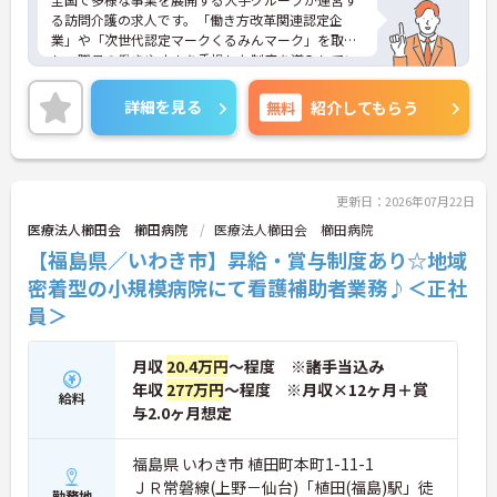
る訪問介護の求人です。「働き方改革関連認定企
業」や「次世代認定マークくるみんマーク」を取得
し、職員の働きやすさを重視した制度を導入してい
ます。定年後も上限85歳までの再雇用制度を利用で
き、長期的な視点でキャリアを築くことが可能で
詳細を見る
無料
紹介してもらう
す。また、時間帯別の加算手当や勤続年数に応じた
手当が用意されており、日々の業務や継続した勤務
が収入に直結する仕組みがあります。月平均の残業
時間は10時間程度と少なく、育児休業や介護休業の
取得実績もあるため、家庭と仕事の両立を図りなが
更新日：2026年07月22日
ら、自分に合ったペースで働き続けられる環境が整
医療法人櫛田会 櫛田病院
医療法人櫛田会 櫛田病院
っています。
【福島県／いわき市】昇給・賞与制度あり☆地域
★おすすめPOINT★
密着型の小規模病院にて看護補助者業務♪＜正社
【上限85歳までの再雇用制度があり、長期的な勤務
員＞
が期待できます】
・定年65歳に加え、状況に応じた再雇用制度により
上限85歳まで働けるため、長期的な将来設計を描け
月収
20.4万円
～程度 ※諸手当込み
ます。
年収
277万円
～程度 ※月収×12ヶ月＋賞
給料
・幅広い世代がそれぞれのライフスタイルに合わせ
与2.0ヶ月想定
て活躍しており、年齢を重ねても無理なく続けられ
る環境です。
福島県 いわき市 植田町本町1-11-1
【大手法人の安定基盤のもとで、収入アップを目指
ＪＲ常磐線(上野－仙台)「植田(福島)駅」徒
勤務地