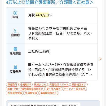
4万以上◎訪問介護事業所／介護職＜正社員＞
・生活支援員からスタートし、サービス管理責任者
やエリアマネージャーへと続く明確なステップアッ
プの道筋が用意されています。急成長中の企業であ
月収
24.3万円
～
るためポストも豊富にあり、専門性を高めながらマ
給料
ネジメント職への挑戦も視野に入れていただけま
す。
福島県 いわき市 平塩字古川16 2階-Ａ室
・年間休日114日、残業月平均10時間程度という就
業環境に加え、産前産後休暇や育児休暇制度がしっ
ＪＲ常磐線(上野－仙台)「いわき駅」バス・
勤務地
かりと整備されています。オンとオフの切り替えを
車10分
明確にし、心身ともに充実した状態で長くご活躍い
ただけます。
・グループホーム一棟あたりの入居者様20名定員を
正社員(正職員)
雇用形態
常時2～4名のスタッフで支援、国基準を上回る人員
配置や夜間複数名体制が敷かれているため、業務に
追われることなくご利用者様のペースに合わせたサ
■ホームヘルパー1級・介護職員実務者研修
ポートが可能です。施設も専用設計で働きやすく、
修了者必須・介護職員基礎研修修了者 い
ご自身の理想とする福祉を実践できる環境が整って
応募要件
ずれか必須 ■普通自動車免許必須（ＡＴ限
います。
定可） ■経験1年以上必須 ■必要なＰＣス
キル：入力程度
車通勤可
未経験OK
残業少なめ
資格取得サポート
研修制度あり
産休･育休･介護休暇取得実績あり
夏～秋入職可
ボーナス・賞与あり
社会保険完備
交通費支給
退職金制度あり
全国で多様な事業を展開する大手グループが運営す