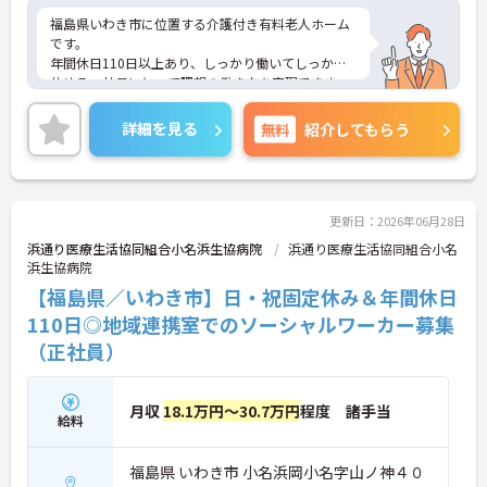
福島県いわき市に位置する介護付き有料老人ホーム
です。
年間休日110日以上あり、しっかり働いてしっかり
休める、社員にとって理想の働き方を実現できま
す。
実務経験はなくてもOK！現場で働きながら経験を積
詳細を見る
無料
紹介してもらう
んでいくことができます。
ご興味をお持ちの方はお気軽にお問い合わせくださ
い。
更新日：2026年06月28日
浜通り医療生活協同組合小名浜生協病院
浜通り医療生活協同組合小名
浜生協病院
【福島県／いわき市】日・祝固定休み＆年間休日
110日◎地域連携室でのソーシャルワーカー募集
（正社員）
月収
18.1万円～30.7万円
程度 諸手当
給料
福島県 いわき市 小名浜岡小名字山ノ神４０