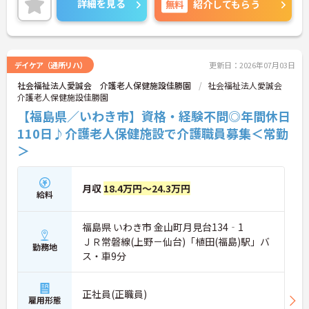
詳細を見る
無料
紹介してもらう
相談ください！
デイケア（通所リハ）
更新日：2026年07月03日
社会福祉法人愛誠会 介護老人保健施設佳勝園
社会福祉法人愛誠会
介護老人保健施設佳勝園
【福島県／いわき市】資格・経験不問◎年間休日
110日♪介護老人保健施設で介護職員募集＜常勤
＞
月収
18.4万円～24.3万円
給料
福島県 いわき市 金山町月見台134‐1
ＪＲ常磐線(上野－仙台)「植田(福島)駅」バ
勤務地
ス・車9分
正社員(正職員)
雇用形態