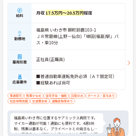
月収
17.5万円～20.5万円
程度
給料
福島県 いわき市 錦町鈴鹿103-1
ＪＲ常磐線(上野－仙台)「植田(福島)駅」バ
勤務地
ス・車10分
正社員(正職員)
雇用形態
■普通自動車運転免許必須（ＡＴ限定可）
応募要件
■経験あれば尚可
車通勤可
残業少なめ
住宅手当・補助
日勤のみ
ボーナス・賞与あり
社会保険完備
交通費支給
退職金制度あり
福島県いわき市に位置するケアミックス病院です。
マイカー通勤が可能！通勤にも便利です。4週8休
制、残業は基本なく、プライベートとの両立もしや
すい環境です。ご興味をお持ちの方はお気軽にお問