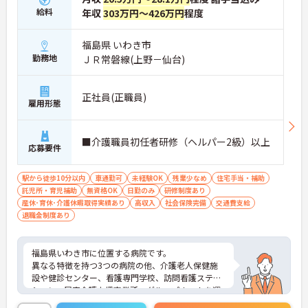
給料
年収
303万円～426万円
程度
福島県 いわき市
勤務地
ＪＲ常磐線(上野－仙台)
正社員(正職員)
雇用形態
■介護職員初任者研修（ヘルパー2級）以上
応募要件
駅から徒歩10分以内
車通勤可
未経験OK
残業少なめ
住宅手当・補助
託児所・育児補助
無資格OK
日勤のみ
研修制度あり
産休･育休･介護休暇取得実績あり
高収入
社会保険完備
交通費支給
退職金制度あり
福島県いわき市に位置する病院です。
異なる特徴を持つ3つの病院の他、介護老人保健施
設や健診センター、看護専門学校、訪問看護ステー
ション、居宅介護支援事業所、グループホームを運
営している法人です。