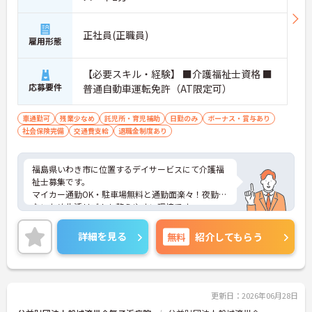
正社員(正職員)
雇用形態
【必要スキル・経験】 ■介護福祉士資格 ■
応募要件
普通自動車運転免許（AT限定可）
車通勤可
残業少なめ
託児所・育児補助
日勤のみ
ボーナス・賞与あり
社会保険完備
交通費支給
退職金制度あり
福島県いわき市に位置するデイサービスにて介護福
祉士募集です。
マイカー通勤OK・駐車場無料と通勤面楽々！夜勤が
ないため生活リズムも整えやすい環境です。
ご興味のある方には、面接対策ポイントなど、さら
に詳細をお話いたしますので、お気軽にご相談くだ
詳細を見る
無料
紹介してもらう
さい。
更新日：2026年06月28日