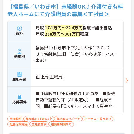
【福島県／いわき市】未経験OK♪介護付き有料
老人ホームにて介護職員の募集＜正社員＞
月収
17.1万円～22.4万円
程度※諸手当込
給料
年収
238万円～301万円
程度
福島県 いわき市 平下荒川大作１３０-２
ＪＲ常磐線(上野－仙台)「いわき駅」バス・
勤務地
車8分
正社員(正職員)
雇用形態
■介護職員初任者研修以上の資格 ■普通
自動車運転免許（AT限定可） ■経験不
応募要件
問 ■必要なPCスキル：スマホで数字や文
字入力ができれば問題なし ■ブランク可
車通勤可
年間休日110日以上
資格取得サポート
ボーナス・賞与あり
社会保険完備
交通費支給
退職金制度あり