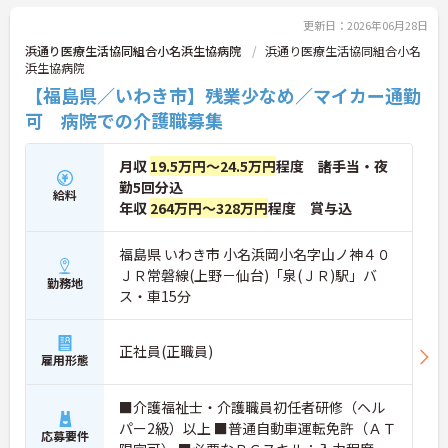
更新日：2026年06月28日
浜通り医療生活協同組合小名浜生協病院
浜通り医療生活協同組合小名
浜生協病院
【福島県／いわき市】残業少なめ／マイカー通勤
可 病院での介護職募集
月収
19.5万円～24.5万円
程度 諸手当・夜
勤5回分込
給料
年収
264万円～328万円
程度 賞与込
福島県 いわき市 小名浜岡小名字山ノ神４０
ＪＲ常磐線(上野－仙台)「泉(ＪＲ)駅」バ
勤務地
ス・車15分
正社員(正職員)
雇用形態
■介護福祉士・介護職員初任者研修（ヘル
パー2級）以上 ■普通自動車運転免許（ＡＴ
応募要件