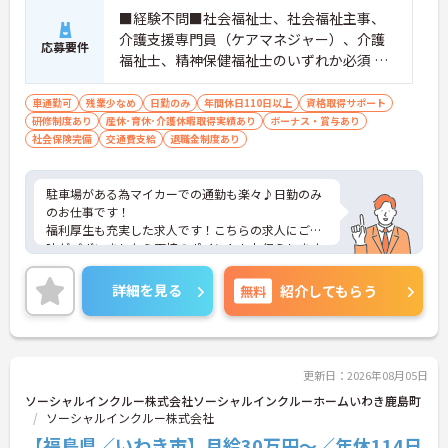
■経験不問■社会福祉士、社会福祉主事、
介護支援専門員（ケアマネジャー）、介護
応募要件
福祉士、精神保健福祉士のいずれか必須 ※
介護福祉士の場合実務経験5年以上 ■普通自
動車免許必須（AT限定可）
車通勤可
残業少なめ
日勤のみ
年間休日110日以上
資格取得サポート
研修制度あり
産休･育休･介護休暇取得実績あり
ボーナス・賞与あり
社会保険完備
交通費支給
退職金制度あり
駐車場がある為マイカーでの通勤も楽々♪日勤のみ
のお仕事です！
福利厚生も充実した求人です！こちらの求人にご興
味がございましたら面接のポイントもお伝えします
ので是非ご応募お待ちしております。
詳細を見る
無料
紹介してもらう
更新日：2026年08月05日
ソーシャルインクルー株式会社ソーシャルインクルーホームいわき鹿島町
ソーシャルインクルー株式会社
【福島県／いわき市】月給30万円～／年休114日