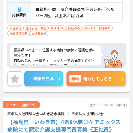
■資格不問 ※介護職員初任者研修（ヘル
応募要件
パー2級）以上あれば尚可
車通勤可
住宅手当・補助
無資格OK
日勤のみ
ボーナス・賞与あり
社会保険完備
交通費支給
福島県いわき市に位置する病院の病棟で看護助手の
募集です！
日勤のみのお仕事です！マイカーでの通勤もOK！昇
給や賞与制度があり、頑張りが評価されてしっかり
と還元されます。さらに住宅手当などの各種手当も
あるのは嬉しいポイントです◎フォロー体制もあ
詳細を見る
無料
紹介してもらう
り、経験に関わらず安心してスタートできます。
こちらの求人にご興味がございましたら面接のポイ
ントもお伝えしますので是非ご応募お待ちしており
ます。
デイケア（通所リハ）
更新日：2026年07月03日
医療法人社団駿栄会いわき記念病院
医療法人社団駿栄会
【福島県／いわき市】4週8休制◎ケアミックス
病院にて認定介護支援専門員募集《正社員》