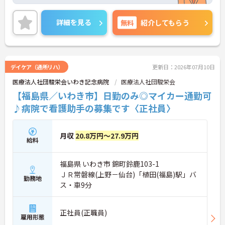
詳細を見る
無料
紹介してもらう
デイケア（通所リハ）
更新日：2026年07月10日
医療法人社団駿栄会いわき記念病院
医療法人社団駿栄会
【福島県／いわき市】日勤のみ◎マイカー通勤可
♪病院で看護助手の募集です〈正社員〉
月収
20.8万円～27.9万円
給料
福島県 いわき市 錦町鈴鹿103-1
ＪＲ常磐線(上野－仙台)「植田(福島)駅」バ
勤務地
ス・車9分
正社員(正職員)
雇用形態