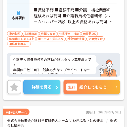
■資格不問 ■経験不問 ■介護・福祉業務の
経験あれば尚可 ■介護職員初任者研修（ホ
応募要件
ームヘルパー2級）以上の資格あれば尚可 ■
普通自動車運転免許（AT限定可） ■必要な
PCスキル：パソコン、タブレットの所定画
車通勤可
未経験OK
残業少なめ
住宅手当・補助
無資格OK
年間休日110日以上
面への文字入力程度
ボーナス・賞与あり
社会保険完備
交通費支給
退職金制度あり
介護老人保健施設での常勤介護スタッフ募集求人で
す！
年間休日数110日！残業も少なくプライベートな時
間も大切にできます！各種手当て等も充実している
ので安心して長期での就業が可能！
ご興味ある方には、面接のポイントなど、さらに詳
詳細を見る
無料
紹介してもらう
細をお話致しますのでお気軽にご相談ください。
有料老人ホーム
更新日：2026年07月03日
株式会社福寿会介護付き有料老人ホーム いわきふるさとの楽園
株式
会社福寿会