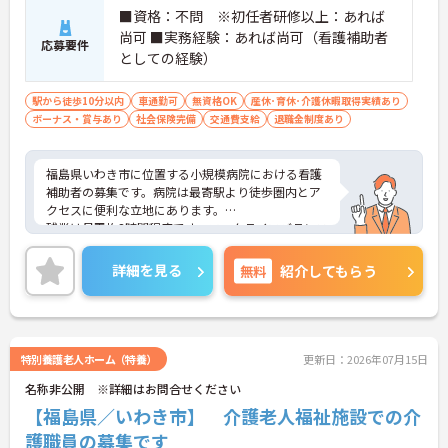
る仕組みがあります。
■資格：不問 ※初任者研修以上：あれば
尚可 ■実務経験：あれば尚可（看護補助者
【認定マークを取得した、柔軟で働きやすい体制が
応募要件
整っています】
としての経験）
・「くるみんマーク」を取得し、育児・介護休業の
実績や復職制度があるため、生活の変化にも対応で
駅から徒歩10分以内
車通勤可
無資格OK
産休･育休･介護休暇取得実績あり
きます。
ボーナス・賞与あり
社会保険完備
交通費支給
退職金制度あり
・残業が月平均10時間と少なく、日勤帯の勤務が中
心であるため、私生活との両立を図りながら働けま
す。
福島県いわき市に位置する小規模病院における看護
補助者の募集です。病院は最寄駅より徒歩圏内とア
クセスに便利な立地にあります。
残業は月平均3時間程度です。ワークライフバランス
を保ちながらご勤務いただけます。また、育児休業
や介護休業の取得実績があり、ライフステージが変
詳細を見る
無料
紹介してもらう
化しても働ける職場環境です。
ご興味のある方には、面接対策ポイントなど、さら
に詳細をご案内しますのでお気軽にご相談くださ
い！
特別養護老人ホーム（特養）
更新日：2026年07月15日
名称非公開 ※詳細はお問合せください
【福島県／いわき市】 介護老人福祉施設での介
護職員の募集です