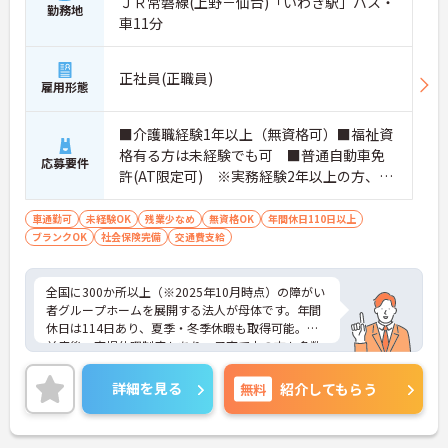
ＪＲ常磐線(上野－仙台)「いわき駅」バス・
す。
勤務地
・定年70歳、再雇用75歳までという業界屈指の制度
車11分
があり、20代から60代まで幅広い年代が活躍してい
ます。年間休日も114日確保されているため、無理
なく長期的なキャリアを築いていただけます。
正社員(正職員)
雇用形態
・全施設がバリアフリー設計かつ最新設備を備えて
おり、清潔感にあふれた美しい環境です。ハード面
に加え、ソフト面でも「献立の事前決定・レシピ完
■介護職経験1年以上（無資格可）■福祉資
備」により現場の負担が大幅に軽減されています。
格有る方は未経験でも可 ■普通自動車免
応募要件
ご利用者様の安全性はもちろん、働くスタッフにと
許(AT限定可) ※実務経験2年以上の方、障
っても身体的負担が少なく、高いモチベーションを
がい者福祉に関する経験をお持ちの方大歓
保って業務に集中できます。
迎
車通勤可
未経験OK
残業少なめ
無資格OK
年間休日110日以上
ブランクOK
社会保険完備
交通費支給
全国に300か所以上（※2025年10月時点）の障がい
者グループホームを展開する法人が母体です。年間
休日は114日あり、夏季・冬季休暇も取得可能。産
前産後・育児休暇制度もあり、子育て中の方も多数
活躍中で、ワークライフバランスを大切にしながら
働ける環境が整っています。研修制度や外部勉強会
詳細を見る
無料
紹介してもらう
の受講支援もあり、スキルアップもしっかりサポー
ト。将来的には管理者やエリアマネージャーへのキ
ャリアアップも目指せます。20代から60代まで幅広