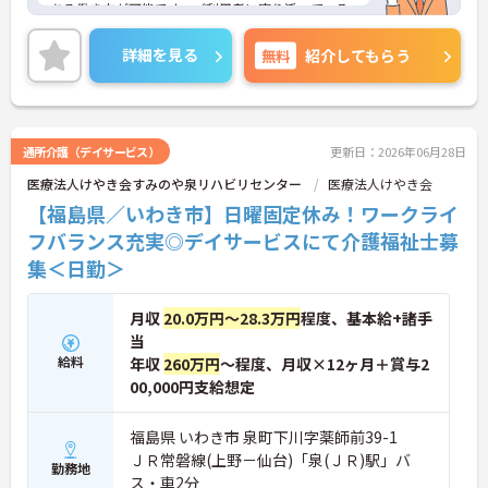
ある働き方が可能です。ご利用者に寄り添って、そ
の方に合わせた介護サービスの提供を行っていただ
ける方を募集しています。
詳細を見る
無料
紹介してもらう
ご興味のある方には、面接対策ポイントなど、さら
に詳細をご案内しますのでお気軽にご相談くださ
い！
通所介護（デイサービス）
更新日：2026年06月28日
医療法人けやき会すみのや泉リハビリセンター
医療法人けやき会
【福島県／いわき市】日曜固定休み！ワークライ
フバランス充実◎デイサービスにて介護福祉士募
集＜日勤＞
月収
20.0万円～28.3万円
程度、基本給+諸手
当
給料
年収
260万円
～程度、月収×12ヶ月＋賞与2
00,000円支給想定
福島県 いわき市 泉町下川字薬師前39-1
ＪＲ常磐線(上野－仙台)「泉(ＪＲ)駅」バ
勤務地
ス・車2分