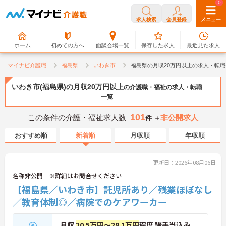
0
0
求人検索
会員登録
メニュー
ホーム
初めての方へ
面談会場一覧
保存した求人
最近見た求人
マイナビ介護職
福島県
いわき市
福島県の月収20万円以上の求人・転職
いわき市(福島県)の月収20万円以上
の介護職・福祉の求人・転職
一覧
101
この条件の介護・福祉求人数
非公開求人
件 ＋
おすすめ順
新着順
月収順
年収順
更新日：2026年08月06日
名称非公開 ※詳細はお問合せください
【福島県／いわき市】託児所あり／残業ほぼなし
／教育体制◎／病院でのケアワーカー
月収
20.5万円～28.1万円
程度 諸手当込み