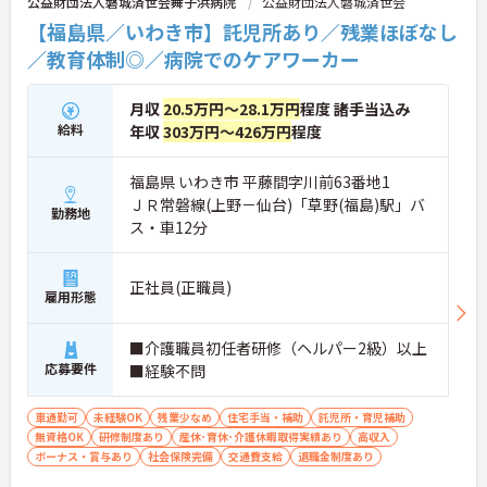
公益財団法人磐城済世会舞子浜病院
公益財団法人磐城済世会
【福島県／いわき市】託児所あり／残業ほぼなし
／教育体制◎／病院でのケアワーカー
月収
20.5万円～28.1万円
程度 諸手当込み
給料
年収
303万円～426万円
程度
福島県 いわき市 平藤間字川前63番地1
ＪＲ常磐線(上野－仙台)「草野(福島)駅」バ
勤務地
ス・車12分
正社員(正職員)
雇用形態
■介護職員初任者研修（ヘルパー2級）以上
応募要件
■経験不問
車通勤可
未経験OK
残業少なめ
住宅手当・補助
託児所・育児補助
無資格OK
研修制度あり
産休･育休･介護休暇取得実績あり
高収入
ボーナス・賞与あり
社会保険完備
交通費支給
退職金制度あり