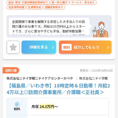
産休･育休･介護休暇取得実績あり
夏～秋入職可
ボーナス・賞与あり
社会保険完備
交通費支給
退職金制度あり
全国規模で事業を展開する安定した大手法人での訪
問介護のお仕事です。月給は25万円以上からスター
トでき、さらに賞与や子ども手当、勤続年数加算手
当などが支給されるため、しっかりとした収入基盤
を築くことができます。月平均の残業時間は10時間
程度と少なく、プライベートの時間を大切にしなが
詳細を見る
無料
紹介してもらう
ら無理なく働ける環境が整っています。就業前後の
キャリアアップ制度が充実していることに加え、最
大85歳までの再雇用制度があるため、長期的な視点
でキャリアプランを描くことが可能です。くるみん
マークを取得するなど、働き方改革にも積極的に取
訪問介護
更新日：2026年08月05日
り組んでおり、多様なライフスタイルに合わせた柔
株式会社ニチイ学館ニチイケアセンターかべや
株式会社ニチイ学館
軟な働き方が実現できる職場です。
【福島県／いわき市】18時定時＆日勤帯！月給2
★おすすめPOINT★
4万以上◎訪問介護事業所／介護職＜正社員＞
【手厚い待遇で安定した収入アップが期待できま
す】
・介護福祉士の資格手当や勤続年数加算手当がある
月収
24.3万円
～
ため、長く働くほど給与に反映される仕組みです
給料
・賞与の支給実績があり、子ども手当や時間帯別加
算手当も充実していることで、安心して生活基盤を