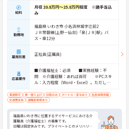
月収
20.8万円～25.8万円
程度 ※諸手当込
給料
み
福島県 いわき市 小名浜林城字辻前2
ＪＲ常磐線(上野－仙台)「泉(ＪＲ)駅」バ
勤務地
ス・車12分
正社員(正職員)
雇用形態
■介護福祉士：必須 ■実務経験：不
問 ※介護経験：あれば尚可 ※PCスキ
応募要件
ル：入力程度（Word・Excel）。ただし、P
Cスキルで不安のある方は、採用後必要に応
じてお教えします。 ■普通自動車運転
車通勤可
寮・借り上げ
日勤のみ
ボーナス・賞与あり
社会保険完備
交通費支給
退職金制度あり
免許（AT限定可）：必須
福島県いわき市に位置するデイサービスにおける介
護職員（介護福祉士）の募集です。
日曜は固定休みです。プライベートとのメリハリの