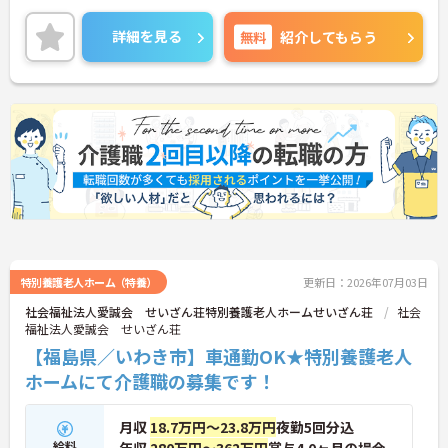
い合わせください。
詳細を見る
無料
紹介してもらう
特別養護老人ホーム（特養）
更新日：2026年07月03日
社会福祉法人愛誠会 せいざん荘特別養護老人ホームせいざん荘
社会
福祉法人愛誠会 せいざん荘
【福島県／いわき市】車通勤OK★特別養護老人
ホームにて介護職の募集です！
月収
18.7万円～23.8万円
夜勤5回分込
給料
年収
280万円～362万円
賞与4.0ヶ月の場合