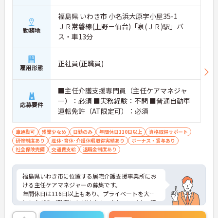
福島県 いわき市 小名浜大原字小屋35-1
ＪＲ常磐線(上野－仙台)「泉(ＪＲ)駅」バ
勤務地
ス・車13分
正社員(正職員)
雇用形態
■主任介護支援専門員（主任ケアマネジャ
ー）：必須 ■実務経験：不問 ■普通自動車
応募要件
運転免許（AT限定可）：必須
車通勤可
残業少なめ
日勤のみ
年間休日110日以上
資格取得サポート
研修制度あり
産休･育休･介護休暇取得実績あり
ボーナス・賞与あり
社会保険完備
交通費支給
退職金制度あり
福島県いわき市に位置する居宅介護支援事業所にお
ける主任ケアマネジャーの募集です。
年間休日は116日以上もあり、プライベートを大切
にしながらご勤務いただけます。また、マイカー通
勤が可能です。通勤が苦になりません。