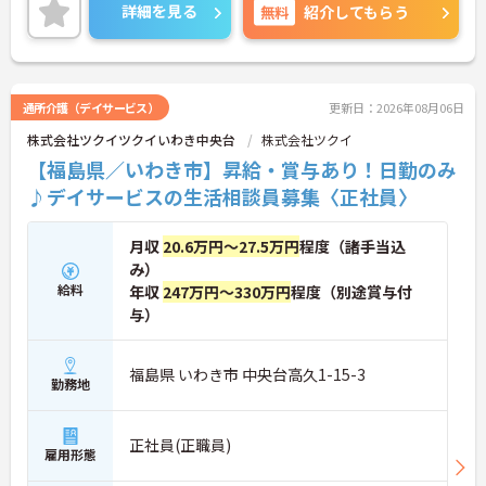
ご興味のある方には、面接対策ポイントなど、さら
詳細を見る
無料
紹介してもらう
に詳細をご案内しますのでお気軽にご相談くださ
い！
通所介護（デイサービス）
更新日：2026年08月06日
株式会社ツクイツクイいわき中央台
株式会社ツクイ
【福島県／いわき市】昇給・賞与あり！日勤のみ
♪デイサービスの生活相談員募集〈正社員〉
月収
20.6万円～27.5万円
程度（諸手当込
み）
給料
年収
247万円～330万円
程度（別途賞与付
与）
福島県 いわき市 中央台高久1-15-3
勤務地
正社員(正職員)
雇用形態