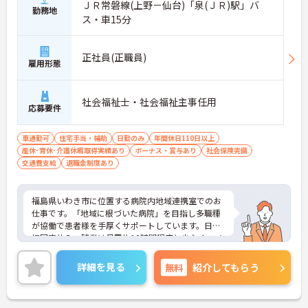
ＪＲ常磐線(上野－仙台)「泉(ＪＲ)駅」バ
勤務地
ス・車15分
正社員(正職員)
雇用形態
社会福祉士・社会福祉主事任用
応募要件
車通勤可
住宅手当・補助
日勤のみ
年間休日110日以上
産休･育休･介護休暇取得実績あり
ボーナス・賞与あり
社会保険完備
交通費支給
退職金制度あり
福島県いわき市に位置する病院内地域連携室でのお
仕事です。「地域に根づいた病院」を目指し多職種
が協働で患者様を手厚くサポートしています。日・
祝固定休み、残業は月平均10時間程度と少なく、メ
リハリのある勤務も可能です。ご興味のある方に
は、面接対策ポイントなど、さらに詳細をお話しい
詳細を見る
無料
紹介してもらう
たしますのでお気軽にご相談ください！