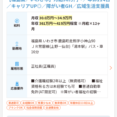
／キャリアUP◎／障がい者GH／広域生活支援員
月収
30.0万円～34.9万円
年収
361万円～419万円
程度 ※月給×12ヶ
給料
月
福島県 いわき市 鹿島町走熊字小神山90
ＪＲ常磐線(上野－仙台)「湯本駅」バス・車
勤務地
16分
正社員(正職員)
雇用形態
■介護職経験2年以上（無資格可） ■福祉
資格有る方は未経験でも可 ■普通自動車
応募要件
免許(AT限定可) ※障がい者福祉の経験は
不問です。※実務経験2年以上の方、障がい
者福祉に関する経験をお持ちの方大歓迎
車通勤可
未経験OK
残業少なめ
無資格OK
年間休日110日以上
ブランクOK
社会保険完備
交通費支給