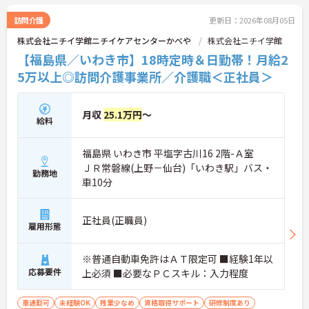
い年代のスタッフが活躍しており、和やかな雰囲気
の職場です。介護経験を活かしたい方、福祉の資格
訪問介護
更新日：2026年08月05日
をお持ちの方、安定した法人でキャリアを築きたい
株式会社ニチイ学館ニチイケアセンターかべや
株式会社ニチイ学館
方におすすめです。
【福島県／いわき市】18時定時＆日勤帯！月給2
★おすすめPOINT★
5万以上◎訪問介護事業所／介護職＜正社員＞
・生活支援員からスタートし、サービス管理責任者
やエリアマネージャーへと続く明確なステップアッ
プの道筋が用意されています。急成長中の企業であ
月収
25.1万円
～
るためポストも豊富にあり、専門性を高めながらマ
給料
ネジメント職への挑戦も視野に入れていただけま
す。
福島県 いわき市 平塩字古川16 2階-Ａ室
・年間休日114日、残業月平均10時間程度という就
業環境に加え、産前産後休暇や育児休暇制度がしっ
ＪＲ常磐線(上野－仙台)「いわき駅」バス・
勤務地
かりと整備されています。オンとオフの切り替えを
車10分
明確にし、心身ともに充実した状態で長くご活躍い
ただけます。
・グループホーム一棟あたりの入居者様20名定員を
正社員(正職員)
雇用形態
常時2～4名のスタッフで支援、国基準を上回る人員
配置や夜間複数名体制が敷かれているため、業務に
追われることなくご利用者様のペースに合わせたサ
※普通自動車免許はＡＴ限定可 ■経験1年以
ポートが可能です。施設も専用設計で働きやすく、
応募要件
上必須 ■必要なＰＣスキル：入力程度
ご自身の理想とする福祉を実践できる環境が整って
います。
車通勤可
未経験OK
残業少なめ
資格取得サポート
研修制度あり