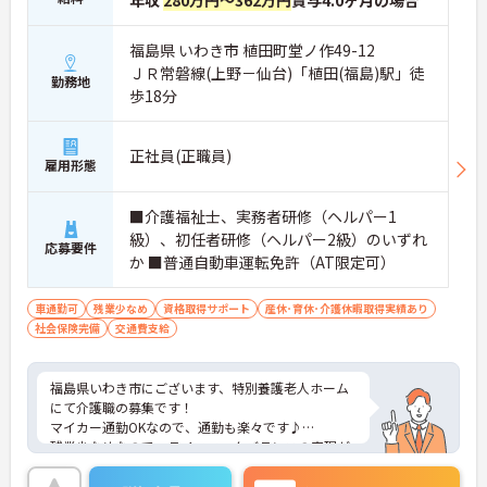
福島県 いわき市 植田町堂ノ作49-12
ＪＲ常磐線(上野－仙台)「植田(福島)駅」徒
勤務地
歩18分
正社員(正職員)
雇用形態
■介護福祉士、実務者研修（ヘルパー1
級）、初任者研修（ヘルパー2級）のいずれ
応募要件
か ■普通自動車運転免許（AT限定可）
車通勤可
残業少なめ
資格取得サポート
産休･育休･介護休暇取得実績あり
社会保険完備
交通費支給
福島県いわき市にございます、特別養護老人ホーム
にて介護職の募集です！
マイカー通勤OKなので、通勤も楽々です♪
残業少なめなので、ライフワークバランスの実現が
可能です◎ご興味ある方には、面接対策ポイントな
ど、さらに詳細をお話しいたしますのでお気軽にご