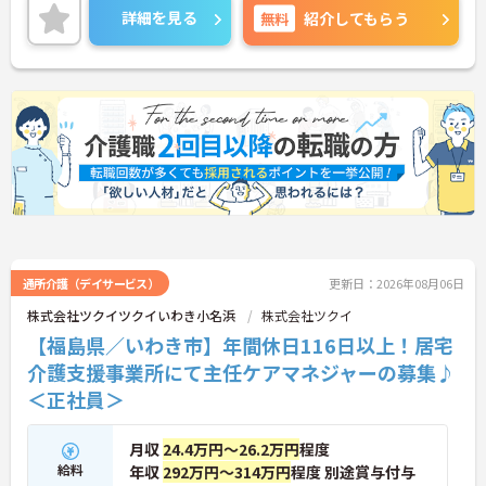
教育体制にも力を入れており、働きながらスキルア
詳細を見る
無料
紹介してもらう
ップも目指せます。
ご興味ある方には、面接対策ポイントなど、さらに
詳細をお話しいたしますのでお気軽にご相談くださ
い！
通所介護（デイサービス）
更新日：2026年08月06日
株式会社ツクイツクイいわき小名浜
株式会社ツクイ
【福島県／いわき市】年間休日116日以上！居宅
介護支援事業所にて主任ケアマネジャーの募集♪
＜正社員＞
月収
24.4万円～26.2万円
程度
給料
年収
292万円～314万円
程度 別途賞与付与