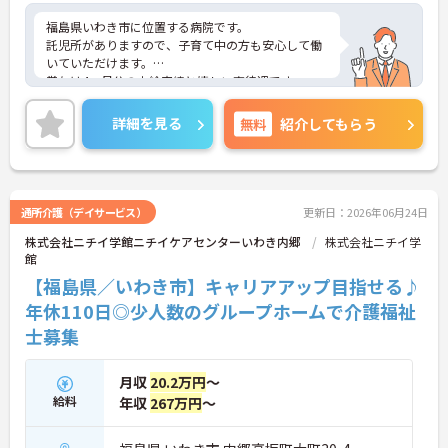
福島県いわき市に位置する病院です。
託児所がありますので、子育て中の方も安心して働
いていただけます。
賞与は4ヶ月分の支給実績と嬉しい高待遇です。
教育体制にも力を入れており、働きながらスキルア
ップも目指せます。
詳細を見る
無料
紹介してもらう
ご興味ある方には、面接対策ポイントなど、さらに
詳細をお話しいたしますのでお気軽にご相談くださ
い！
通所介護（デイサービス）
更新日：2026年06月24日
株式会社ニチイ学館ニチイケアセンターいわき内郷
株式会社ニチイ学
館
【福島県／いわき市】キャリアアップ目指せる♪
年休110日◎少人数のグループホームで介護福祉
士募集
月収
20.2万円
～
給料
年収
267万円
～