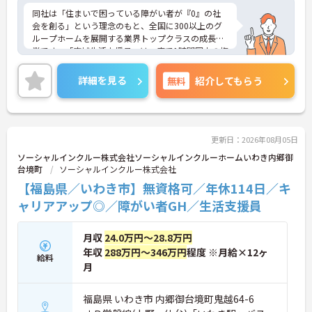
同社は「住まいで困っている障がい者が『0』の社
会を創る」という理念のもと、全国に300以上のグ
ループホームを展開する業界トップクラスの成長企
業です。「広域生活支援員」は、車で1時間圏内の複
数施設を横断的に担当し、現場支援とパートスタッ
フのサポートを行うハイクラスなポジションです。
詳細を見る
無料
紹介してもらう
最新設備とバリアフリーが完備され、スタッフの身
体的負担が少なく、広域手当5万円が付与されるこ
とで高い給与水準を実現しています。年間休日114
日の確保や、献立・レシピの完全標準化による業務
効率化など、ワークライフバランスを保ちながら定
更新日：2026年08月05日
年70歳まで長期的に活躍できる制度が盤石に整って
ソーシャルインクルー株式会社ソーシャルインクルーホームいわき内郷御
います。複数施設を経験することで培われるマネジ
台境町
ソーシャルインクルー株式会社
メント視点は、将来的なエリアマネージャーへのキ
【福島県／いわき市】無資格可／年休114日／キ
ャリアアップにも直結しており、最新の環境で専門
性を発揮したいプロフェッショナルの方にお勧めで
ャリアアップ◎／障がい者GH／生活支援員
す。
月収
24.0万円～28.8万円
★おすすめPOINT★
・広域支援員として複数のホームを巡るため、各ホ
年収
288万円～346万円
程度 ※月給×12ヶ
給料
ームのパートスタッフの教育やサポートにも携わる
月
ことができ、現場の介助業務にとどまらず、施設運
営や人材育成の視点を養うことで、将来のエリアマ
福島県 いわき市 内郷御台境町鬼越64-6
ネージャー候補としてのステップアップに直結しま