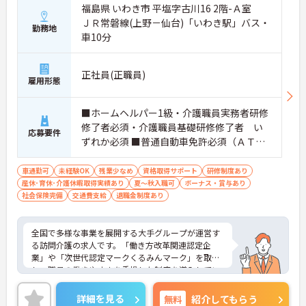
福島県 いわき市 平塩字古川16 2階-Ａ室
築けます
ＪＲ常磐線(上野－仙台)「いわき駅」バス・
勤務地
【ライフステージに合わせて長期的に働き続けられ
車10分
る環境です】
・残業が月平均10時間程度と少ないため、家庭やプ
ライベートと両立しやすい職場です
正社員(正職員)
雇用形態
・定年が65歳で最大85歳までの再雇用制度が設けら
れていることで、将来を見据えて長くご活躍いただ
けます
■ホームヘルパー1級・介護職員実務者研修
修了者必須・介護職員基礎研修修了者 い
【大手法人ならではの充実したキャリアサポートが
応募要件
ずれか必須 ■普通自動車免許必須（ＡＴ限
整っています】
定可） ■経験1年以上必須 ■必要なＰＣス
・就業前後のキャリアアップ制度が完備されている
ため、継続的なスキルアップが可能です
キル：入力程度
車通勤可
未経験OK
残業少なめ
資格取得サポート
研修制度あり
・医療や介護を総合的に展開する大手グループの安
産休･育休･介護休暇取得実績あり
夏～秋入職可
ボーナス・賞与あり
定した基盤のもとで、着実にキャリアを積むことが
社会保険完備
交通費支給
退職金制度あり
できます
全国で多様な事業を展開する大手グループが運営す
る訪問介護の求人です。「働き方改革関連認定企
業」や「次世代認定マークくるみんマーク」を取得
し、職員の働きやすさを重視した制度を導入してい
ます。定年後も上限85歳までの再雇用制度を利用で
き、長期的な視点でキャリアを築くことが可能で
詳細を見る
無料
紹介してもらう