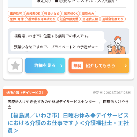
限定可） ■必要なＰＣスキル：入力程度
（ワード、エクセル）※但し、ＰＣスキル
で不安のある方は、採用後必要に応じてお
車通勤可
未経験OK
残業少なめ
無資格OK
日勤のみ
産休･育休･介護休暇取得実績あり
教えします。 は、採用後必要に応じてお教
社会保険完備
交通費支給
退職金制度あり
えします。 ※介護職の経験や介護施設での
経験あれば尚可
福島県いわき市に位置する病院での求人です。
残業少なめですので、プライベートとの予定が立て
やすいです。
ご興味のある方は、お気軽にお問い合わせくださ
詳細を見る
無料
紹介してもらう
い。
通所介護（デイサービス）
更新日：2026年06月28日
医療法人けやき会すみのや林城デイサービスセンター
医療法人けやき
会
【福島県／いわき市】日曜お休み◆デイサービス
における介護のお仕事です♪＜介護福祉士・正社
員＞