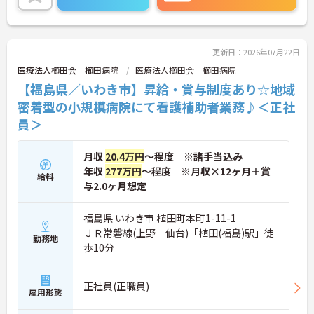
す。また、時間帯別の加算手当や勤続年数に応じた
手当が用意されており、日々の業務や継続した勤務
が収入に直結する仕組みがあります。月平均の残業
時間は10時間程度と少なく、育児休業や介護休業の
取得実績もあるため、家庭と仕事の両立を図りなが
更新日：2026年07月22日
ら、自分に合ったペースで働き続けられる環境が整
医療法人櫛田会 櫛田病院
医療法人櫛田会 櫛田病院
っています。
【福島県／いわき市】昇給・賞与制度あり☆地域
★おすすめPOINT★
密着型の小規模病院にて看護補助者業務♪＜正社
【上限85歳までの再雇用制度があり、長期的な勤務
員＞
が期待できます】
・定年65歳に加え、状況に応じた再雇用制度により
上限85歳まで働けるため、長期的な将来設計を描け
月収
20.4万円
～程度 ※諸手当込み
ます。
年収
277万円
～程度 ※月収×12ヶ月＋賞
給料
・幅広い世代がそれぞれのライフスタイルに合わせ
与2.0ヶ月想定
て活躍しており、年齢を重ねても無理なく続けられ
る環境です。
福島県 いわき市 植田町本町1-11-1
【大手法人の安定基盤のもとで、収入アップを目指
ＪＲ常磐線(上野－仙台)「植田(福島)駅」徒
勤務地
せる環境です】
歩10分
・所持資格に応じた手当や、早朝・夜間帯の勤務に
対する加算手当により、着実な収入増が期待できま
す。
正社員(正職員)
・最大20,000円の勤続年数加算手当や年2回の賞与
雇用形態
支給があるため、長く勤務するほど待遇に反映され