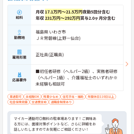
月収
17.1万円～21.5万円
夜勤5回分含む
給料
年収
231万円～292万円
賞与2.0ヶ月分含む
福島県 いわき市
勤務地
ＪＲ常磐線(上野－仙台)
正社員(正職員)
雇用形態
■初任者研修（ヘルパー2級）、実務者研修
（ヘルパー1級）、介護福祉士のいずれか※
応募要件
未経験も相談可
車通勤可
未経験OK
残業少なめ
住宅手当・補助
年間休日110日以上
社会保険完備
交通費支給
退職金制度あり
マイカー通勤可◎無料の駐車場あります！ご興味あ
る方には、面接対策ポイントなど、さらに詳細をお
話しいたしますのでお気軽にご相談ください！