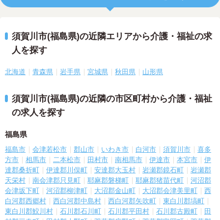
須賀川市(福島県)の近隣エリアから介護・福祉の求
人を探す
北海道
青森県
岩手県
宮城県
秋田県
山形県
須賀川市(福島県)の近隣の市区町村から介護・福祉
の求人を探す
福島県
福島市
会津若松市
郡山市
いわき市
白河市
須賀川市
喜多
方市
相馬市
二本松市
田村市
南相馬市
伊達市
本宮市
伊
達郡桑折町
伊達郡川俣町
安達郡大玉村
岩瀬郡鏡石町
岩瀬郡
天栄村
南会津郡只見町
耶麻郡磐梯町
耶麻郡猪苗代町
河沼郡
会津坂下町
河沼郡柳津町
大沼郡金山町
大沼郡会津美里町
西
白河郡西郷村
西白河郡中島村
西白河郡矢吹町
東白川郡塙町
東白川郡鮫川村
石川郡石川町
石川郡平田村
石川郡古殿町
田