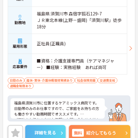
福島県 須賀川市 森宿字狐石129-7
ＪＲ東北本線(上野－盛岡)「須賀川駅」徒歩
勤務地
18分
正社員(正職員)
雇用形態
■資格：介護支援専門員（ケアマネジャ
応募要件
ー） ■経験：実務経験 あれば尚可
日勤のみ
産休･育休･介護休暇取得実績あり
社会保険完備
交通費支給
退職金制度あり
福島県須賀川市に位置するケアミックス病院です。
日勤帯のみのお仕事ですので、ご家庭をお持ちの方
も働きやすい勤務時間でオススメです。
ご興味をお持ちの方はお気軽にお問い合わせくださ
い。
詳細を見る
無料
紹介してもらう