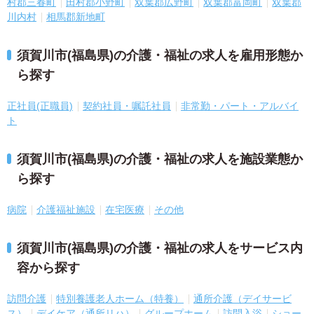
村郡三春町
田村郡小野町
双葉郡広野町
双葉郡富岡町
双葉郡
川内村
相馬郡新地町
須賀川市(福島県)の介護・福祉の求人を雇用形態か
ら探す
正社員(正職員)
契約社員・嘱託社員
非常勤・パート・アルバイ
ト
須賀川市(福島県)の介護・福祉の求人を施設業態か
ら探す
病院
介護福祉施設
在宅医療
その他
須賀川市(福島県)の介護・福祉の求人をサービス内
容から探す
訪問介護
特別養護老人ホーム（特養）
通所介護（デイサービ
ス）
デイケア（通所リハ）
グループホーム
訪問入浴
ショー