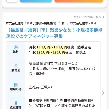
更新日：2024年11月27日
株式会社住専ノザキ小規模多機能施設 千歳
株式会社住専ノザキ
【福島県／須賀川市】残業少なめ！小規模多機能
施設でのケアマネジャー募集
月収
19.3万円～19.3万円
程度 諸手当込
給料
年収
275万円～275万円
程度 賞与込
福島県 須賀川市 花岡３３－１５
ＪＲ水郡線(水戸－郡山)「川東(福島)駅」バ
勤務地
ス・車8分
正社員(正職員)
雇用形態
■介護支援専門員免許 ■普通自動車運転免
許（AT限定可） ※介護支援専門員の経験あ
応募要件