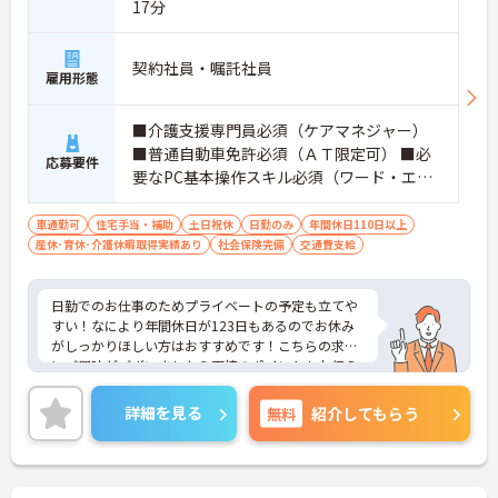
17分
契約社員・嘱託社員
雇用形態
■介護支援専門員必須（ケアマネジャー）
■普通自動車免許必須（ＡＴ限定可） ■必
応募要件
要なPC基本操作スキル必須（ワード・エク
セル） ■介護支援専門員業務経験あり(経験
1年以上)
車通勤可
住宅手当・補助
土日祝休
日勤のみ
年間休日110日以上
産休･育休･介護休暇取得実績あり
社会保険完備
交通費支給
日勤でのお仕事のためプライベートの予定も立てや
すい！なにより年間休日が123日もあるのでお休み
がしっかりほしい方はおすすめです！こちらの求人
にご興味がございましたら面接のポイントもお伝え
しますので是非ご応募お待ちしております。
詳細を見る
無料
紹介してもらう