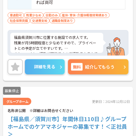
れば尚可
車通勤可
残業少なめ
日勤のみ
産休･育休･介護休暇取得実績あり
社会保険完備
交通費支給
退職金制度あり
福島県須賀川市に位置する施設での求人です。
残業が月5時間程度と少なめですので、プライベー
トとの予定が立てやすいです。
また、マイカー通勤が可能ですので通勤ラクラクで
す。
ご興味のある方は、お気軽にお問い合わせくださ
詳細を見る
無料
紹介してもらう
い。
募集停止
グループホーム
更新日：2024年12月12日
名称非公開 ※詳細はお問合せください
【福島県／須賀川市】年間休日110日♪グループ
ホームでのケアマネジャーの募集です！＜正社員
＞