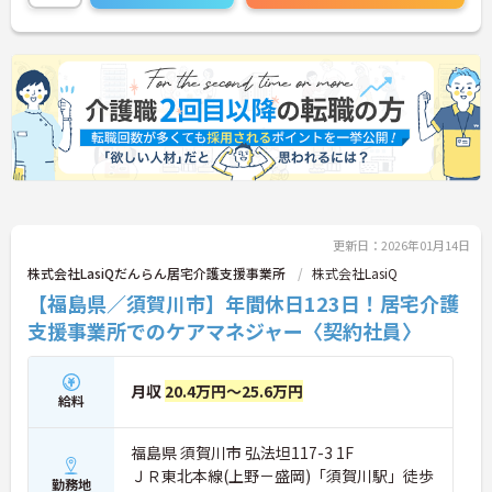
更新日：2026年01月14日
株式会社LasiQだんらん居宅介護支援事業所
株式会社LasiQ
【福島県／須賀川市】年間休日123日！居宅介護
支援事業所でのケアマネジャー〈契約社員〉
月収
20.4万円～25.6万円
給料
福島県 須賀川市 弘法坦117-3 1F
ＪＲ東北本線(上野－盛岡)「須賀川駅」徒歩
勤務地