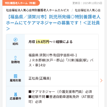
特別養護老人ホーム（特養）
更新日：2025年12月25日
社会福祉法人篤心会特別養護老人ホームエルピス
社会福祉法人篤心会
【福島県／須賀川市】託児所完備◎特別養護老人
ホームにてケアマネジャーの募集です！＜正社員
＞
月収
19.8万円
～※経験による
給料
福島県 須賀川市 和田字沓掛48-1
ＪＲ水郡線(水戸－郡山)「川東(福島)駅」バ
勤務地
ス・車14分
正社員(正職員)
雇用形態
■ケアマネジャー（介護支援専門員）必須
■経験不問 ■普通自動車運転免許（AT限定
応募要件
可）必須