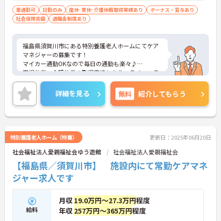
車通勤可
日勤のみ
産休･育休･介護休暇取得実績あり
ボーナス・賞与あり
社会保険完備
退職金制度あり
福島県須賀川市にある特別養護老人ホームにてケア
マネジャーの募集です！
マイカー通勤OKなので毎日の通勤も楽々♪
育児休業・介護休業の取得実績もあり、ライフステ
ージが変化しても安心してお勤めいただける環境で
す◎
詳細を見る
無料
紹介してもらう
ご興味のある方には、面接対策ポイントなど、さら
に詳細をお話しいたしますのでお気軽にご相談くだ
さい！
特別養護老人ホーム（特養）
更新日：2025年06月20日
社会福祉法人愛親福祉会ゆう遊館
社会福祉法人愛親福祉会
【福島県／須賀川市】 施設内にて常勤ケアマネ
ジャー求人です
月収
19.0万円～27.3万円
程度
給料
年収
257万円～365万円
程度