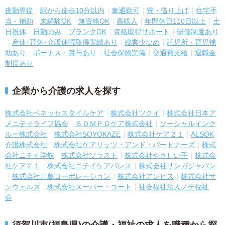
夜勤専従
駅から徒歩10分以内
車通勤可
寮・借り上げ
住宅手
当・補助
未経験OK
無資格OK
高収入
年間休日110日以上
土
日祝休
日勤のみ
ブランクOK
資格取得サポート
研修制度あり
産休･育休･介護休暇取得実績あり
残業少なめ
託児所・育児補
助あり
ボーナス・賞与あり
社会保険完備
交通費支給
退職金
制度あり
企業から介護の求人を探す
株式会社ベネッセスタイルケア
株式会社ツクイ
株式会社日本ア
メニティライフ協会
ＳＯＭＰＯケア株式会社
ソーシャルインク
ルー株式会社
株式会社SOYOKAZE
株式会社ケア２１
ALSOK
介護株式会社
株式会社ケアリッツ・アンド・パートナーズ
株式
会社ニチイ学館
株式会社ソラスト
株式会社やさしい手
株式会
社ケア２１
株式会社ニチイケアパレス
株式会社サンガジャパン
株式会社川島コーポレーション
株式会社アンビス
株式会社サ
ンウェルズ
株式会社スーパー・コート
社会福祉法人ノテ福祉
会