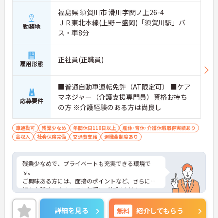
福島県 須賀川市 滑川字関ノ上26-4
ＪＲ東北本線(上野－盛岡)「須賀川駅」バ
勤務地
ス・車8分
正社員(正職員)
雇用形態
■普通自動車運転免許（AT限定可） ■ケア
マネジャー（介護支援専門員）資格お持ち
応募要件
の方 ※介護経験のある方は尚良し
車通勤可
残業少なめ
年間休日110日以上
産休･育休･介護休暇取得実績あり
高収入
社会保険完備
交通費支給
退職金制度あり
残業少なめで、プライベートも充実できる環境で
す。
ご興味ある方には、面接のポイントなど、さらに詳
細をお話致しますのでお気軽にご相談ください。
詳細を見る
無料
紹介してもらう