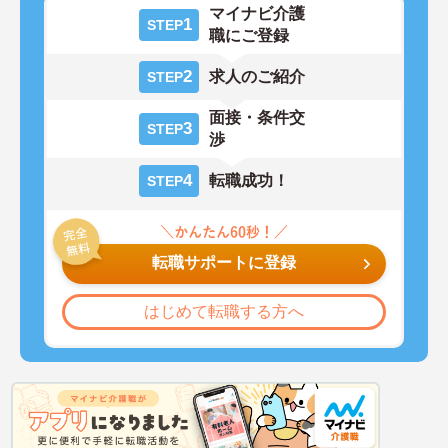
マイナビ介護
1
STEP
職にご登録
2
求人のご紹介
STEP
面接・条件交
3
STEP
渉
4
転職成功！
STEP
転職サポートに登録
はじめて転職する方へ