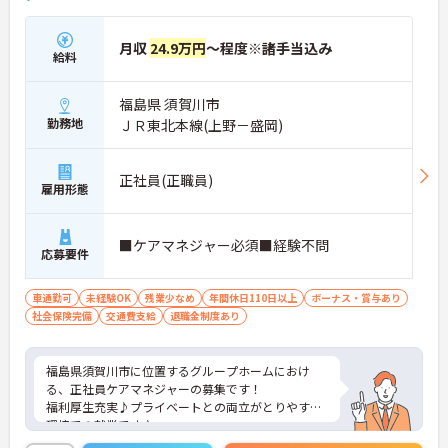
月収
24.9万円
～程度※諸手当込み
給料
福島県 須賀川市
勤務地
ＪＲ東北本線(上野－盛岡)
正社員(正職員)
雇用形態
■ケアマネジャー必須■経験不問
応募要件
車通勤可
未経験OK
残業少なめ
年間休日110日以上
ボーナス・賞与あり
社会保険完備
交通費支給
退職金制度あり
福島県須賀川市に位置するグループホームにおけ
る、正社員ケアマネジャーの募集です！
福利厚生充実♪プライベートとの両立がとりやすい
環境での就業です♪
ご興味ある方には、面接対策ポイントなど、さらに