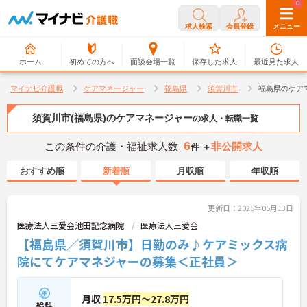
0
0
求人検索
会員登録
メニュー
ホーム
初めての方へ
面談会場一覧
保存した求人
最近見た求人
マイナビ介護職
ケアマネージャー
福島県
須賀川市
福島県のケア
須賀川市(福島県)のケアマネージャー
の求人・転職一覧
6
この条件の介護・福祉求人数
非公開求人
件 ＋
おすすめ順
新着順
月収順
年収順
更新日：2026年05月13日
医療法人三愛会池田記念病院
医療法人三愛会
【福島県／須賀川市】日勤のみ♪ケアミックス病
院にてケアマネジャーの募集＜正社員＞
月収
17.5万円～27.8万円
給料