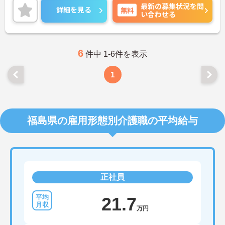
最新の募集状況を問
詳細をお話しいたしますのでお気軽にご相談くださ
詳細を見る
無料
い合わせる
い。
6
件中 1-6件を表示
1
福島県の雇用形態別介護職の平均給与
正社員
21.7
万円