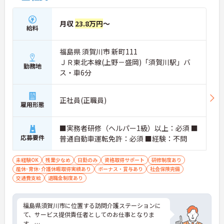
月収
23.8万円
～
給料
福島県 須賀川市 新町111
ＪＲ東北本線(上野－盛岡)「須賀川駅」バ
勤務地
ス・車6分
正社員(正職員)
雇用形態
■実務者研修（ヘルパー1級）以上：必須 ■
応募要件
普通自動車運転免許：必須 ■経験：不問
未経験OK
残業少なめ
日勤のみ
資格取得サポート
研修制度あり
産休･育休･介護休暇取得実績あり
ボーナス・賞与あり
社会保険完備
交通費支給
退職金制度あり
福島県須賀川市に位置する訪問介護ステーションに
て、サービス提供責任者としてのお仕事となりま
す。