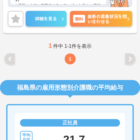
未経験の方でも応募できるので、ぜひお持ちの資格
を活かしてお仕事してみませんか？研修制度や資格
最新の募集状況を問
取得支援制度等も充実しておりますので、ご自身の
詳細を見る
無料
い合わせる
スキルアップも目指せます♪
ご興味ある方は面接ポイントをお伝えしますので、
お気軽にお問い合わせください♪
1
件中 1-1件を表示
1
福島県の雇用形態別介護職の平均給与
正社員
21.7