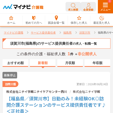
0
0
求人検索
会員登録
メニュー
ホーム
初めての方へ
面談会場一覧
保存した求人
最近見た求人
マイナビ介護職
サービス提供責任者
福島県
須賀川市
福島県のサ
須賀川市(福島県)のサービス提供責任者
の求人・転職一覧
1
この条件の介護・福祉求人数
非公開求人
件 ＋
おすすめ順
新着順
月収順
年収順
募集停止
訪問介護
更新日：2026年06月24日
株式会社ニチイ学館ニチイケアセンター西川
株式会社ニチイ学館
【福島県／須賀川市】日勤のみ！未経験OK◎訪
問介護ステーションのサービス提供責任者です♪
＜正社員＞