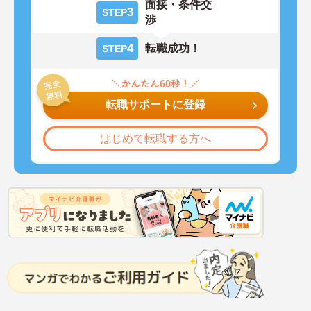
面接・条件交
3
STEP
渉
4
転職成功！
STEP
転職サポートに登録
はじめて転職する方へ