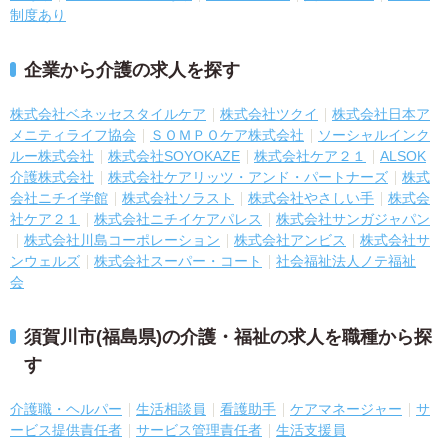
制度あり
企業から介護の求人を探す
株式会社ベネッセスタイルケア
株式会社ツクイ
株式会社日本ア
メニティライフ協会
ＳＯＭＰＯケア株式会社
ソーシャルインク
ルー株式会社
株式会社SOYOKAZE
株式会社ケア２１
ALSOK
介護株式会社
株式会社ケアリッツ・アンド・パートナーズ
株式
会社ニチイ学館
株式会社ソラスト
株式会社やさしい手
株式会
社ケア２１
株式会社ニチイケアパレス
株式会社サンガジャパン
株式会社川島コーポレーション
株式会社アンビス
株式会社サ
ンウェルズ
株式会社スーパー・コート
社会福祉法人ノテ福祉
会
須賀川市(福島県)の介護・福祉の求人を職種から探
す
介護職・ヘルパー
生活相談員
看護助手
ケアマネージャー
サ
ービス提供責任者
サービス管理責任者
生活支援員