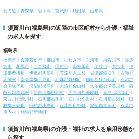
北海道
青森県
岩手県
宮城県
秋田県
山形県
須賀川市(福島県)の近隣の市区町村から介護・福祉
の求人を探す
福島県
福島市
会津若松市
郡山市
いわき市
白河市
須賀川市
喜多
方市
相馬市
二本松市
田村市
南相馬市
伊達市
本宮市
伊
達郡桑折町
伊達郡川俣町
安達郡大玉村
岩瀬郡鏡石町
岩瀬郡
天栄村
南会津郡只見町
耶麻郡磐梯町
耶麻郡猪苗代町
河沼郡
会津坂下町
河沼郡柳津町
大沼郡金山町
大沼郡会津美里町
西
白河郡西郷村
西白河郡中島村
西白河郡矢吹町
東白川郡塙町
東白川郡鮫川村
石川郡石川町
石川郡平田村
石川郡古殿町
田
村郡三春町
田村郡小野町
双葉郡広野町
双葉郡富岡町
双葉郡
川内村
相馬郡新地町
須賀川市(福島県)の介護・福祉の求人を雇用形態か
ら探す