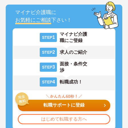
マイナビ介護職に
お気軽にご相談
下さい！
マイナビ介護
1
STEP
職にご登録
2
求人のご紹介
STEP
面接・条件交
3
STEP
渉
4
転職成功！
STEP
転職サポートに登録
はじめて転職する方へ