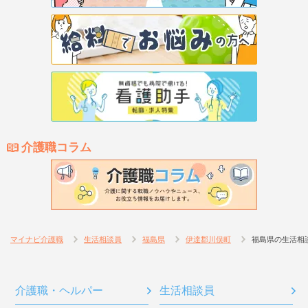
介護職コラム
マイナビ介護職
生活相談員
福島県
伊達郡川俣町
福島県の生活相
介護職・ヘルパー
生活相談員