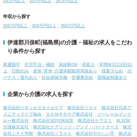
15万円以上
20万円以上
25万円以上
年収から探す
250万円以上
300万円以上
350万円以上
伊達郡川俣町(福島県)の介護・福祉の求人をこだわ
り条件から探す
車通勤可
住宅手当・補助
未経験OK
高収入
年間休日110日以
上
日勤のみ
産休･育休･介護休暇取得実績あり
残業少なめ
ボ
ーナス・賞与あり
社会保険完備
交通費支給
退職金制度あり
企業から介護の求人を探す
株式会社ベネッセスタイルケア
株式会社ツクイ
株式会社日本ア
メニティライフ協会
ＳＯＭＰＯケア株式会社
ソーシャルインク
ルー株式会社
株式会社SOYOKAZE
株式会社ケア２１
ALSOK
介護株式会社
株式会社ケアリッツ・アンド・パートナーズ
株式
会社ニチイ学館
株式会社ソラスト
株式会社やさしい手
株式会