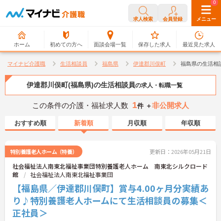
0
0
求人検索
会員登録
メニュー
ホーム
初めての方へ
面談会場一覧
保存した求人
最近見た求人
マイナビ介護職
生活相談員
福島県
伊達郡川俣町
福島県の生活相
伊達郡川俣町(福島県)の生活相談員
の求人・転職一覧
1
この条件の介護・福祉求人数
非公開求人
件 ＋
おすすめ順
新着順
月収順
年収順
特別養護老人ホーム（特養）
更新日：2026年05月21日
社会福祉法人南東北福祉事業団特別養護老人ホーム 南東北シルクロード
館
社会福祉法人南東北福祉事業団
【福島県／伊達郡川俣町】賞与4.00ヶ月分実績あ
り♪特別養護老人ホームにて生活相談員の募集＜
正社員＞