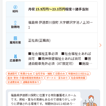
月収
15.9万円～23.3万円
程度※諸手当別
給料
福島県 伊達郡川俣町 大字鶴沢字池ノ上30－
勤務地
1
正社員(正職員)
雇用形態
■社会福祉主事必須 ■社会福祉士あれば
尚可 ■精神保健福祉士あれば尚可 ■普
応募要件
通自動車免許必須（AT限定可） ■施設等
経験あれば尚可
車通勤可
残業少なめ
住宅手当・補助
日勤のみ
年間休日110日以上
産休･育休･介護休暇取得実績あり
ボーナス・賞与あり
社会保険完備
交通費支給
退職金制度あり
福島県伊達郡川俣町に位置する特別養護老人ホーム
です。昇給・賞与の実績もあるので頑張りがしっか
りと評価される環境です。年間休日は114日あり、