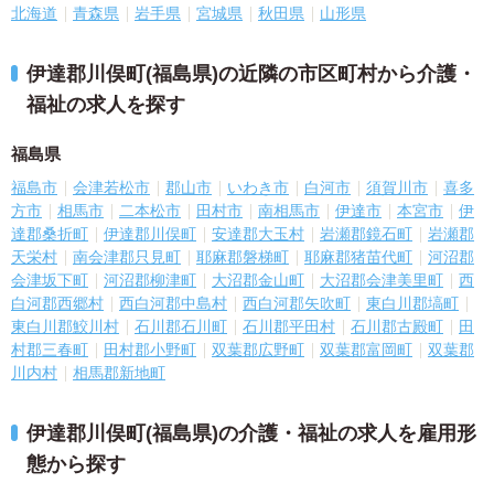
北海道
青森県
岩手県
宮城県
秋田県
山形県
伊達郡川俣町(福島県)の近隣の市区町村から介護・
福祉の求人を探す
福島県
福島市
会津若松市
郡山市
いわき市
白河市
須賀川市
喜多
方市
相馬市
二本松市
田村市
南相馬市
伊達市
本宮市
伊
達郡桑折町
伊達郡川俣町
安達郡大玉村
岩瀬郡鏡石町
岩瀬郡
天栄村
南会津郡只見町
耶麻郡磐梯町
耶麻郡猪苗代町
河沼郡
会津坂下町
河沼郡柳津町
大沼郡金山町
大沼郡会津美里町
西
白河郡西郷村
西白河郡中島村
西白河郡矢吹町
東白川郡塙町
東白川郡鮫川村
石川郡石川町
石川郡平田村
石川郡古殿町
田
村郡三春町
田村郡小野町
双葉郡広野町
双葉郡富岡町
双葉郡
川内村
相馬郡新地町
伊達郡川俣町(福島県)の介護・福祉の求人を雇用形
態から探す