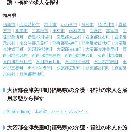
護・福祉の求人を探す
福島県
福島市
会津若松市
郡山市
いわき市
白河市
須賀川市
喜多
方市
相馬市
二本松市
田村市
南相馬市
伊達市
本宮市
伊
達郡桑折町
伊達郡川俣町
安達郡大玉村
岩瀬郡鏡石町
岩瀬郡
天栄村
南会津郡只見町
耶麻郡磐梯町
耶麻郡猪苗代町
河沼郡
会津坂下町
河沼郡柳津町
大沼郡金山町
大沼郡会津美里町
西
白河郡西郷村
西白河郡中島村
西白河郡矢吹町
東白川郡塙町
東白川郡鮫川村
石川郡石川町
石川郡平田村
石川郡古殿町
田
村郡三春町
田村郡小野町
双葉郡広野町
双葉郡富岡町
双葉郡
川内村
相馬郡新地町
大沼郡会津美里町(福島県)の介護・福祉の求人を雇
用形態から探す
正社員(正職員)
非常勤・パート・アルバイト
大沼郡会津美里町(福島県)の介護・福祉の求人を施