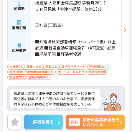
福島県 大沼郡会津美里町 字新町263-1
勤務地
ＪＲ只見線「会津本郷駅」徒歩13分
正社員(正職員)
雇用形態
■介護職員実務者研修（ヘルパー1級）以上
必須 ■普通自動車運転免許（AT限定）必須
応募要件
■経験不問 ■経験者優遇
未経験OK
残業少なめ
日勤のみ
資格取得サポート
研修制度あり
産休･育休･介護休暇取得実績あり
ボーナス・賞与あり
社会保険完備
交通費支給
退職金制度あり
福島県大沼郡会津美里町の訪問介護でサービス提供
責任者の募集です！日勤のみのお仕事で、家族愛休
暇や学校行事休暇などの休暇制度も充実しているの
で、仕事とプライベートを両立しやすい職場です♪
また、保育所手当や利用可能な託児施設もあるの
最新の募集状況を問
で、ご家族のいる方でも安心して働くことができま
詳細を見る
無料
い合わせる
す◎ご興味のある方は、面接ポイントをお伝えしま
すので、お気軽にご連絡ください。