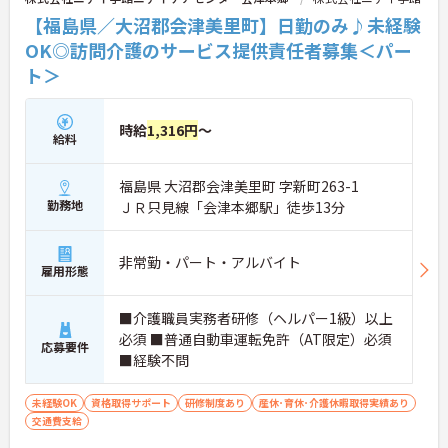
【福島県／大沼郡会津美里町】日勤のみ♪未経験
OK◎訪問介護のサービス提供責任者募集＜パー
ト＞
時給
1,316円
～
給料
福島県 大沼郡会津美里町 字新町263-1
勤務地
ＪＲ只見線「会津本郷駅」徒歩13分
非常勤・パート・アルバイト
雇用形態
■介護職員実務者研修（ヘルパー1級）以上
必須 ■普通自動車運転免許（AT限定）必須
応募要件
■経験不問
未経験OK
資格取得サポート
研修制度あり
産休･育休･介護休暇取得実績あり
交通費支給