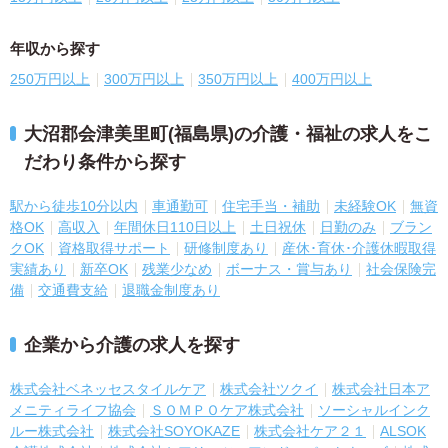
年収から探す
250万円以上
300万円以上
350万円以上
400万円以上
大沼郡会津美里町(福島県)の介護・福祉の求人をこ
だわり条件から探す
駅から徒歩10分以内
車通勤可
住宅手当・補助
未経験OK
無資
格OK
高収入
年間休日110日以上
土日祝休
日勤のみ
ブラン
クOK
資格取得サポート
研修制度あり
産休･育休･介護休暇取得
実績あり
新卒OK
残業少なめ
ボーナス・賞与あり
社会保険完
備
交通費支給
退職金制度あり
企業から介護の求人を探す
株式会社ベネッセスタイルケア
株式会社ツクイ
株式会社日本ア
メニティライフ協会
ＳＯＭＰＯケア株式会社
ソーシャルインク
ルー株式会社
株式会社SOYOKAZE
株式会社ケア２１
ALSOK