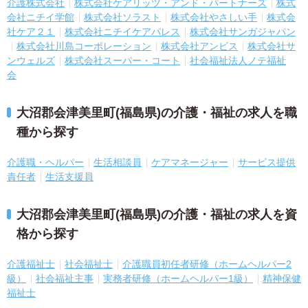
介護株式会社
株式会社ケアリッツ・アンド・パートナーズ
株式
会社ニチイ学館
株式会社ソラスト
株式会社やさしい手
株式会
社ケア２１
株式会社ニチイケアパレス
株式会社サンガジャパン
株式会社川島コーポレーション
株式会社アンビス
株式会社サ
ンウェルズ
株式会社スーパー・コート
社会福祉法人ノテ福祉
会
大沼郡会津美里町(福島県)の介護・福祉の求人を職
種から探す
介護職・ヘルパー
生活相談員
ケアマネージャー
サービス提供
責任者
生活支援員
大沼郡会津美里町(福島県)の介護・福祉の求人を資
格から探す
介護福祉士
社会福祉士
介護職員初任者研修（ホームヘルパー2
級）
社会福祉主事
実務者研修（ホームヘルパー1級）
精神保健
福祉士