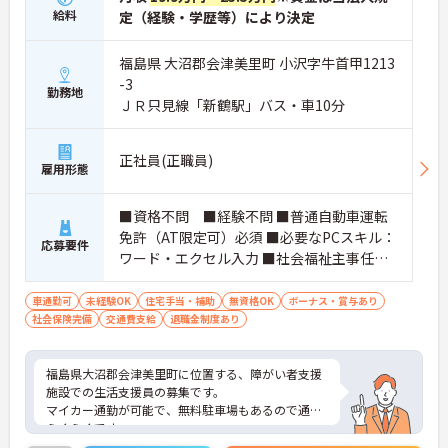
給料
定（経験・学歴等）により決定
福島県 大沼郡会津美里町 小沢字牛首甲1213
-3
勤務地
ＪＲ只見線「新鶴駅」バス・車10分
正社員(正職員)
雇用形態
■資格不問 ■経験不問 ■普通自動車運転
免許（AT限定可）必須 ■必要なPCスキル：
応募要件
ワード・エクセル入力 ■社会福祉主事任用
資格あれば尚可
車通勤可
未経験OK
住宅手当・補助
無資格OK
ボーナス・賞与あり
社会保険完備
交通費支給
退職金制度あり
福島県大沼郡会津美里町に位置する、障がい者支援
施設での生活支援員の募集です。
マイカー通勤が可能で、無料駐車場もあるので通勤
らくらくです。
また、資格や経験が不問なので、介護の経験がない