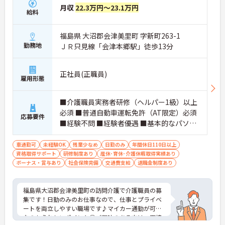
月収
22.3万円～23.1万円
給料
福島県 大沼郡会津美里町 字新町263-1
勤務地
ＪＲ只見線「会津本郷駅」徒歩13分
正社員(正職員)
雇用形態
■介護職員実務者研修（ヘルパー1級）以上
必須 ■普通自動車運転免許（AT限定）必須
応募要件
■経験不問 ■経験者優遇 ■基本的なパソコ
ンの入力操作できれば尚可
車通勤可
未経験OK
残業少なめ
日勤のみ
年間休日110日以上
資格取得サポート
研修制度あり
産休･育休･介護休暇取得実績あり
ボーナス・賞与あり
社会保険完備
交通費支給
退職金制度あり
福島県大沼郡会津美里町の訪問介護で介護職員の募
集です！日勤のみのお仕事なので、仕事とプライベ
ートを両立しやすい職場です♪マイカー通勤が可能
なのもうれしいポイント◎ご興味のある方は、面接