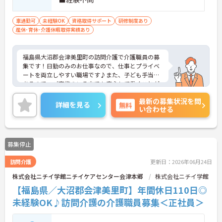
車通勤可
未経験OK
資格取得サポート
研修制度あり
産休･育休･介護休暇取得実績あり
福島県大沼郡会津美里町の訪問介護で介護職員の募
集です！日勤のみのお仕事なので、仕事とプライベ
ートを両立しやすい職場です♪また、子ども手当が
あるので、ご家族のいる方でも安心して働くことが
できます◎ご興味のある方は、面接ポイントをお伝
最新の募集状況を問
えしますので、お気軽にご連絡ください。
詳細を見る
無料
い合わせる
募集停止
訪問介護
更新日：2026年06月24日
株式会社ニチイ学館ニチイケアセンター会津本郷
株式会社ニチイ学館
【福島県／大沼郡会津美里町】年間休日110日◎
未経験OK♪訪問介護の介護職員募集＜正社員＞