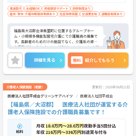
車通勤可
未経験OK
資格取得サポート
研修制度あり
産休･育休･介護休暇取得実績あり
社会保険完備
交通費支給
退職金制度あり
福島県大沼郡会津美里町に位置するグループホー
ム・小規模多機能型居宅介護にて介護職員の募集で
す。高齢者のためだけの施設でなく、介護系の資格
や経験がない方もチャレンジOK！マンツーマンの指
導もあり、相談しやすい環境です。ご興味ある方に
は、面接対策ポイントなど、さらに詳細をお話しい
詳細を見る
無料
紹介してもらう
たしますのでお気軽にご相談ください！
介護老人保健施設（老健）
更新日：2026年06月22日
医療法人社団平成会グリーンケアハイツ
医療法人社団平成会
【福島県／大沼郡】 医療法人社団が運営する介
護老人保険施設での介護職員募集です！
月収
18.0万円～28.0万円
夜勤手当5回分込
給料
年収
216万円～336万円
別途賞与付与