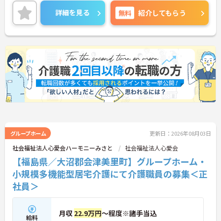
相談窓口、キャリアコンサルタント相談窓口が設置
されているので、様々な相談にも対応できる体制が
詳細を見る
無料
紹介してもらう
整えられています。
＜自分を高められる環境＞入職時のマンツーマン指
導や社内研修、資格取得支援などもあるので、仕事
と両立しながらスキルを磨けます。
ご興味のある方には、面接対策ポイントなど、さら
に詳細をお話いたしますので、お気軽にご相談くだ
さい。
グループホーム
更新日：2026年08月03日
社会福祉法人心愛会ハーモニーみさと
社会福祉法人心愛会
【福島県／大沼郡会津美里町】グループホーム・
小規模多機能型居宅介護にて介護職員の募集＜正
社員＞
月収
22.9万円
～程度※諸手当込
給料