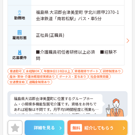
福島県 大沼郡会津美里町 字北川原甲2370-1
勤務地
会津鉄道「南若松駅」バス・車5分
正社員(正職員)
雇用形態
■介護職員初任者研修以上必須 ■経験不
応募要件
問
車通勤可
未経験OK
年間休日110日以上
資格取得サポート
研修制度あり
産休･育休･介護休暇取得実績あり
ボーナス・賞与あり
社会保険完備
交通費支給
退職金制度あり
福島県大沼郡会津美里町に位置するグループホー
ム・小規模多機能型居宅介護です。資格をお持ちで
あれば経験は不問です。月平均5時間程度と残業も少
なめです！ご興味をお持ちの方はお気軽にお問い合
わせください。
詳細を見る
無料
紹介してもらう