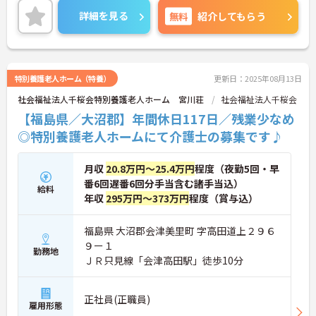
けど介護業界に興味のあるかたにもおすすめです。
詳細を見る
無料
紹介してもらう
ご興味のある方は、面接ポイントをお伝えしますの
でお気軽にご連絡ください。
特別養護老人ホーム（特養）
更新日：2025年08月13日
社会福祉法人千桜会特別養護老人ホーム 宮川荘
社会福祉法人千桜会
【福島県／大沼郡】年間休日117日／残業少なめ
◎特別養護老人ホームにて介護士の募集です♪
月収
20.8万円～25.4万円
程度（夜勤5回・早
番6回遅番6回分手当含む諸手当込）
給料
年収
295万円～373万円
程度（賞与込）
福島県 大沼郡会津美里町 字高田道上２９６
９ー１
勤務地
ＪＲ只見線「会津高田駅」徒歩10分
正社員(正職員)
雇用形態