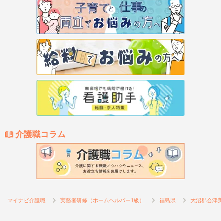
介護職コラム
マイナビ介護職
実務者研修（ホームヘルパー1級）
福島県
大沼郡会津