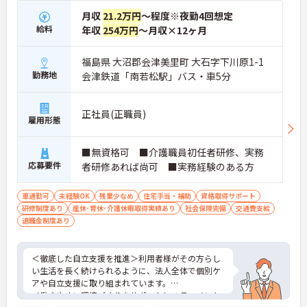
月収
21.2万円
～程度※夜勤4回想定
給料
年収
254万円
～月収×12ヶ月
福島県 大沼郡会津美里町 大石字下川原1-1
勤務地
会津鉄道「南若松駅」バス・車5分
正社員(正職員)
雇用形態
■無資格可 ■介護職員初任者研修、実務
応募要件
者研修あれば尚可 ■実務経験のある方
車通勤可
未経験OK
残業少なめ
住宅手当・補助
資格取得サポート
研修制度あり
産休･育休･介護休暇取得実績あり
社会保険完備
交通費支給
退職金制度あり
＜徹底した自立支援を推進＞利用者様がその方らし
い生活を長く続けられるように、法人全体で個別ケ
アや自立支援に取り組まれています。
＜働きやすい環境づくりをサポート＞ハラスメント