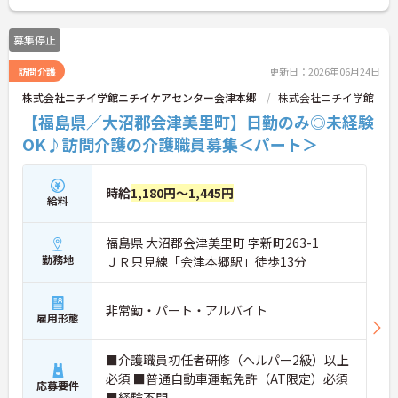
募集停止
訪問介護
更新日：2026年06月24日
株式会社ニチイ学館ニチイケアセンター会津本郷
株式会社ニチイ学館
【福島県／大沼郡会津美里町】日勤のみ◎未経験
OK♪訪問介護の介護職員募集＜パート＞
時給
1,180円～1,445円
給料
福島県 大沼郡会津美里町 字新町263-1
勤務地
ＪＲ只見線「会津本郷駅」徒歩13分
非常勤・パート・アルバイト
雇用形態
■介護職員初任者研修（ヘルパー2級）以上
必須 ■普通自動車運転免許（AT限定）必須
応募要件
■経験不問