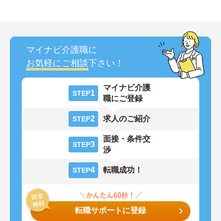
マイナビ介護職に
お気軽にご相談
下さい！
マイナビ介護
1
STEP
職にご登録
2
求人のご紹介
STEP
面接・条件交
3
STEP
渉
4
転職成功！
STEP
転職サポートに登録