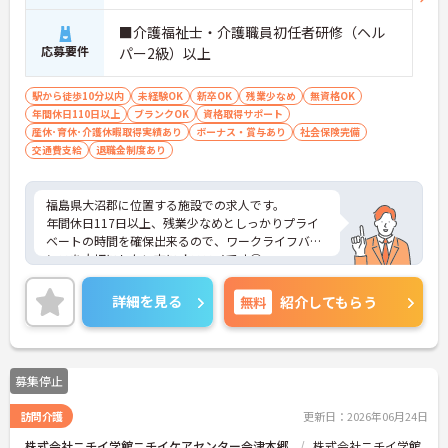
■介護福祉士・介護職員初任者研修（ヘル
応募要件
パー2級）以上
駅から徒歩10分以内
未経験OK
新卒OK
残業少なめ
無資格OK
年間休日110日以上
ブランクOK
資格取得サポート
産休･育休･介護休暇取得実績あり
ボーナス・賞与あり
社会保険完備
交通費支給
退職金制度あり
福島県大沼郡に位置する施設での求人です。
年間休日117日以上、残業少なめとしっかりプライ
ベートの時間を確保出来るので、ワークライフバラ
ンスを大切にしたい方にオススメです◎
社会保険はもちろん福利厚生もしっかりしているの
で長く安心して勤務していただけます★
詳細を見る
無料
紹介してもらう
また資格取得支援制度もあり！スキルアップを目指
す方にもオススメの環境です♪
ご興味ある方には、面接対策ポイントなど、さらに
詳細をお話しいたしますのでお気軽にご相談くださ
募集停止
い。
訪問介護
更新日：2026年06月24日
株式会社ニチイ学館ニチイケアセンター会津本郷
株式会社ニチイ学館