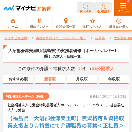
0
0
求人検索
会員登録
メニュー
ホーム
初めての方へ
面談会場一覧
保存した求人
最近見た求人
マイナビ介護職
実務者研修（ホームヘルパー1級）
福島県
大沼郡会津
大沼郡会津美里町(福島県)の実務者研修（ホームヘルパー1
級）
の求人・転職一覧
11
この条件の介護・福祉求人数
非公開求人
件 ＋
おすすめ順
新着順
月収順
年収順
特別養護老人ホーム（特養）
更新日：2026年08月03日
社会福祉法人心愛会特別養護老人ホーム ハーモニーハウス
社会福祉
法人心愛会
【福島県／大沼郡会津美里町】無資格可＆資格取
得支援あり☆特養にて介護職員の募集＜正社員＞