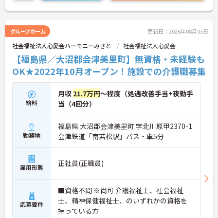
グループホーム
更新日：2026年08月03日
社会福祉法人心愛会ハーモニーみさと
社会福祉法人心愛会
【福島県／大沼郡会津美里町】無資格・未経験も
OK★2022年10月オープン！施設での介護職募集
月収
21.7万円
～程度（処遇改善手当+夜勤手
給料
当（4回分）
福島県 大沼郡会津美里町 字北川原甲2370-1
勤務地
会津鉄道「南若松駅」バス・車5分
正社員(正職員)
雇用形態
■資格不問 ※尚可 介護福祉士、社会福祉
士、精神保健福祉士、のいずれかの資格を
応募要件
持っている方