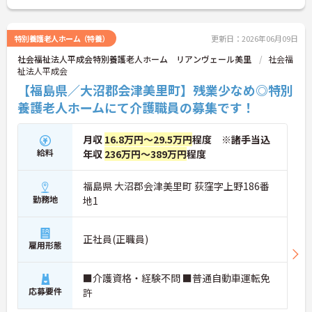
特別養護老人ホーム（特養）
更新日：2026年06月09日
社会福祉法人平成会特別養護老人ホーム リアンヴェール美里
社会福
祉法人平成会
【福島県／大沼郡会津美里町】残業少なめ◎特別
養護老人ホームにて介護職員の募集です！
月収
16.8万円～29.5万円
程度 ※諸手当込
給料
年収
236万円～389万円
程度
福島県 大沼郡会津美里町 荻窪字上野186番
勤務地
地1
正社員(正職員)
雇用形態
■介護資格・経験不問 ■普通自動車運転免
応募要件
許