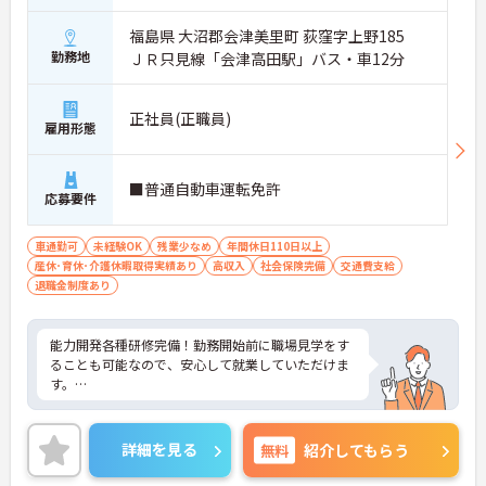
福島県 大沼郡会津美里町 荻窪字上野185
勤務地
ＪＲ只見線「会津高田駅」バス・車12分
正社員(正職員)
雇用形態
■普通自動車運転免許
応募要件
車通勤可
未経験OK
残業少なめ
年間休日110日以上
産休･育休･介護休暇取得実績あり
高収入
社会保険完備
交通費支給
退職金制度あり
能力開発各種研修完備！勤務開始前に職場見学をす
ることも可能なので、安心して就業していただけま
す。
ご興味ある方には、面接対策ポイントなど、さらに
詳細をお話しいたしますのでお気軽にご相談くださ
詳細を見る
無料
紹介してもらう
い！