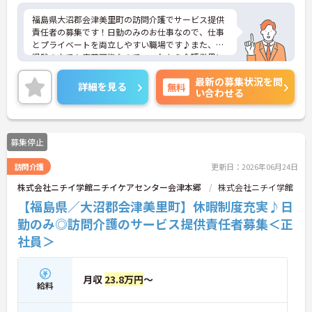
福島県大沼郡会津美里町の訪問介護でサービス提供
責任者の募集です！日勤のみのお仕事なので、仕事
とプライベートを両立しやすい職場です♪また、未
経験の方でも応募可能なので、これから介護業界に
挑戦したいという方にピッタリの職場です◎ご興味
最新の募集状況を問
のある方は、面接ポイントをお伝えしますので、お
詳細を見る
無料
い合わせる
気軽にご連絡ください。
募集停止
訪問介護
更新日：2026年06月24日
株式会社ニチイ学館ニチイケアセンター会津本郷
株式会社ニチイ学館
【福島県／大沼郡会津美里町】休暇制度充実♪日
勤のみ◎訪問介護のサービス提供責任者募集＜正
社員＞
月収
23.8万円
～
給料