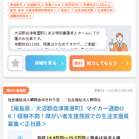
車通勤可
未経験OK
残業少なめ
無資格OK
年間休日110日以上
産休･育休･介護休暇取得実績あり
高収入
社会保険完備
交通費支給
退職金制度あり
大沼郡会津美里町にある特別養護老人ホームにて介
護のお仕事です。
年間休日110日、残業は少なめですので、ご家庭や
プライベートを大切にしながらお仕事に取り組むこ
とができます。
ご興味がある方は是非一度マイナビまでお問い合わ
詳細を見る
無料
紹介してもらう
せください。さらに詳細などお伝えします！
障がい者施設
更新日：2025年10月29日
社会福祉法人鶴翔会ゆきわり荘
社会福祉法人鶴翔会
【福島県／大沼郡会津美里町】マイカー通勤O
K！経験不問！障がい者支援施設での生活支援員
募集＜正社員＞
月収
19.9万円～25.5万円
※賃金は当法人規